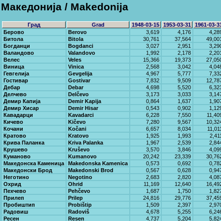
Македонија / Makedonija
Град
Grad
1948-03-15
1953-03-31
1961-03-3
Берово
Berovo
3,619
4,176
4,28
Битола
Bitola
30,761
37,564
49,00
Богданци
Bogdanci
3,027
2,951
3,29
Валандово
Valandovo
1,992
2,178
2,20
Велес
Veles
15,366
19,373
27,05
Виница
Vinica
2,568
3,042
4,04
Гевгелија
Gevgelija
4,967
5,777
7,33
Гостивар
Gostivar
7,832
9,509
12,78
Дебар
Debar
4,698
5,520
6,32
Делчево
Delčevo
3,173
3,033
3,14
Демир Капија
Demir Kapija
0,864
1,637
1,90
Демир Хисар
Demir Hisar
0,543
0,902
1,12
Кавадарци
Kavadarci
6,228
7,550
11,40
Кичево
Kičevo
7,280
9,567
10,32
Кочани
Kočani
6,657
8,034
11,01
Кратово
Kratovo
1,925
1,993
2,41
Крива Паланка
Kriva Palanka
1,967
2,539
2,84
Крушево
Kruševo
3,570
3,846
4,09
Куманово
Kumanovo
20,242
23,339
30,76
Македонска Каменица
Makedonska Kamenica
0,573
0,692
0,78
Македонски Брод
Makedonski Brod
0,567
0,628
0,94
Неготино
Negotino
2,683
2,820
4,08
Охрид
Ohrid
11,169
12,640
16,49
Пехчево
Pehčevo
1,687
1,750
1,82
Прилеп
Prilep
24,816
29,776
37,45
Пробиштип
Probištip
1,509
2,397
2,97
Радовиш
Radoviš
4,678
5,255
6,24
Ресен
Resen
4,737
5,204
5,82