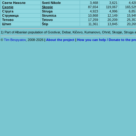
Свети Николе
Sveti Nikole
3,468
3,621
4,42
Скопје
Skopje
87,654
119,067
165,52
Струга
Struga
4,923
4,996
6,85
Струмица
Strumica
10,868
12,149
15,94
Тетово
Tetovo
17,259
20,209
25,35
Штип
Štip
11,361
13,845
20,26
1) Part of Albanian population of Gostivar, Debar, Kičevo, Kumanovo, Ohrid, Skopje, Strug
©
Tim Bespyatov
, 2008-2026
|
About the project
|
How you can help / Donate to the pr