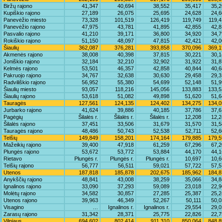
Biržų rajono
41,347
40,694
38,552
35,417
35,2
Kupiškio rajono
27,189
26,075
25,695
24,628
24,6
Panevėžio miesto
73,328
101,519
126,419
119,749
119,
Panevėžio rajono
47,975
43,781
41,895
42,855
42,8
Pasvalio rajono
41,210
39,171
36,800
34,920
34,7
Rokiškio rajono
51,150
48,097
47,815
42,421
42,0
Šiaulių
362,087
376,281
393,858
370,096
369,1
Akmenės rajono
38,008
40,398
37,815
30,221
30,1
Joniškio rajono
32,184
32,210
32,902
31,922
31,8
Kelmės rajono
53,501
46,357
42,858
40,844
40,6
Pakruojo rajono
34,767
32,638
30,630
29,458
29,3
Radviliškio rajono
56,952
55,380
54,699
52,148
51,9
Šiaulių miesto
93,057
118,216
145,056
133,883
133,5
Šiaulių rajono
53,618
51,082
49,898
51,620
51,6
Tauragės
127,561
124,135
124,402
134,275
134,0
Jurbarko rajono
41,624
39,886
40,185
37,786
37,6
Pagėgių
Šilalės r.
Šilalės r.
Šilalės r.
12,208
12,2
Šilalės rajono
37,451
33,506
31,679
31,570
31,5
Tauragės rajono
48,486
50,743
52,538
52,711
52,6
Telšių
149,849
158,201
174,164
179,885
179,5
Mažeikių rajono
39,400
47,918
61,259
67,296
67,2
Plungės rajono
53,672
53,772
53,884
44,170
44,1
Rietavo
Plungės r.
Plungės r.
Plungės r.
10,697
10,6
Telšių rajono
56,777
56,511
59,021
57,722
57,5
Utenos
187,818
185,878
202,675
185,962
184,8
Anykščių rajono
48,841
43,008
38,259
35,066
34,8
Ignalinos rajono
33,090
37,293
59,089
23,018
22,9
Molėtų rajono
34,582
30,857
27,285
25,387
25,2
Utenos rajono
39,963
46,349
52,267
50,111
50,0
Visagino
…
Ignalinos r.
Ignalinos r.
29,554
29,0
Zarasų rajono
31,342
28,371
25,775
22,826
22,7
Vilniaus
694,602
802,414
911,310
850,064
848,8