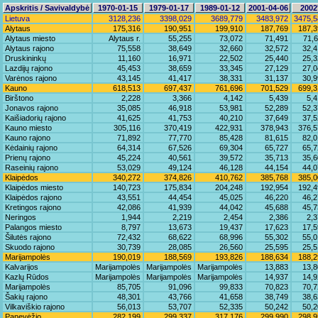
Apskritis / Savivaldybė
1970-01-15
1979-01-17
1989-01-12
2001-04-06
2002
Lietuva
3128,236
3398,029
3689,779
3483,972
3475,5
Alytaus
175,316
190,951
199,910
187,769
187,3
Alytaus miesto
Alytaus r.
55,255
73,072
71,491
71,
Alytaus rajono
75,558
38,649
32,660
32,572
32,4
Druskininkų
11,160
16,971
22,502
25,440
25,3
Lazdijų rajono
45,453
38,659
33,345
27,129
27,0
Varėnos rajono
43,145
41,417
38,331
31,137
30,9
Kauno
618,513
697,437
761,696
701,529
699,3
Birštono
2,228
3,366
4,142
5,439
5,
Jonavos rajono
35,085
46,918
53,981
52,289
52,3
Kaišiadorių rajono
41,625
41,753
40,210
37,649
37,5
Kauno miesto
305,116
370,419
422,931
378,943
376,5
Kauno rajono
71,892
77,770
85,428
81,615
82,0
Kėdainių rajono
64,314
67,526
69,304
65,727
65,7
Prienų rajono
45,224
40,561
39,572
35,713
35,6
Raseinių rajono
53,029
49,124
46,128
44,154
44,0
Klaipėdos
340,272
374,826
410,762
385,768
385,0
Klaipėdos miesto
140,723
175,834
204,248
192,954
192,4
Klaipėdos rajono
43,551
44,454
45,025
46,220
46,2
Kretingos rajono
42,086
41,939
44,042
45,688
45,7
Neringos
1,944
2,219
2,454
2,386
2,
Palangos miesto
8,797
13,673
19,437
17,623
17,5
Šilutės rajono
72,432
68,622
68,996
55,302
55,0
Skuodo rajono
30,739
28,085
26,560
25,595
25,5
Marijampolės
190,019
188,569
193,826
188,634
188,2
Kalvarijos
Marijampolės
Marijampolės
Marijampolės
13,883
13,8
Kazlų Rūdos
Marijampolės
Marijampolės
Marijampolės
14,937
14,9
Marijampolės
85,705
91,096
99,833
70,823
70,7
Šakių rajono
48,301
43,766
41,658
38,749
38,6
Vilkaviškio rajono
56,013
53,707
52,335
50,242
50,2
Panevėžio
282,199
299,337
317,176
299,990
298,9