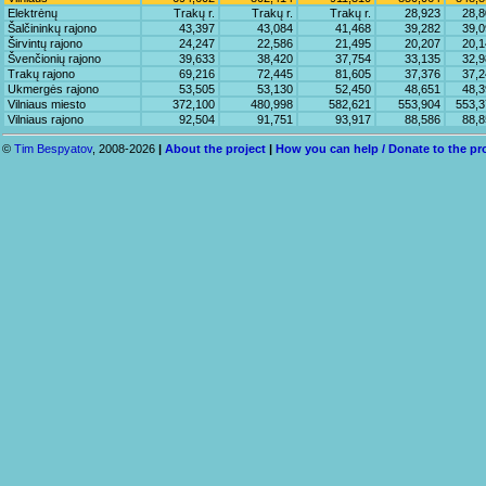
Elektrėnų
Trakų r.
Trakų r.
Trakų r.
28,923
28,8
Šalčininkų rajono
43,397
43,084
41,468
39,282
39,0
Širvintų rajono
24,247
22,586
21,495
20,207
20,1
Švenčionių rajono
39,633
38,420
37,754
33,135
32,9
Trakų rajono
69,216
72,445
81,605
37,376
37,2
Ukmergės rajono
53,505
53,130
52,450
48,651
48,3
Vilniaus miesto
372,100
480,998
582,621
553,904
553,3
Vilniaus rajono
92,504
91,751
93,917
88,586
88,8
©
Tim Bespyatov
, 2008-2026
|
About the project
|
How you can help / Donate to the pr