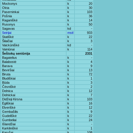
Mockonys
k
20
Okta
k
30
Paserninkai
k
103
Pošnia
k
36
Raganiškė
k
14
Rusonys
k
50
Sagavas
kd
-
Seirijai
mstl
933
Statiškė
k
22
Šilaičiai
k
3
Vaickūniškė
kd
-
Vainiūnai
k
114
Šeštokų seniūnija
2331
Bagatelius
k
-
Balabostė
k
4
Barava
k
9
Beviršiai
k
13
Biruta
k
72
Bludiškiai
k
1
Būda
k
3
Čėsniškė
k
2
Delnica
k
12
Delnickai
k
7
Didžioji Kirsna
k
103
Ėgliškiai
k
16
Elveriškė
k
12
Gembašilis
k
9
Gudeliškė
k
22
Gumbeliai
k
24
Išlandžiai
k
-
Karkliniškė
k
1
Karužai
k
108