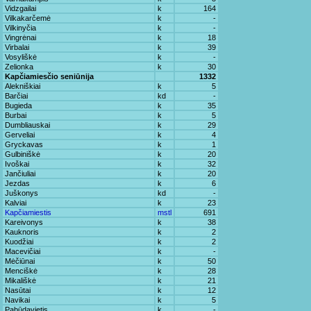
Vidzgailai
k
164
Vilkakarčemė
k
-
Vilkinyčia
k
-
Vingrėnai
k
18
Virbalai
k
39
Vosyliškė
k
-
Zelionka
k
30
Kapčiamiesčio seniūnija
1332
Alekniškiai
k
5
Barčiai
kd
-
Bugieda
k
35
Burbai
k
5
Dumbliauskai
k
29
Gerveliai
k
4
Gryckavas
k
1
Gulbiniškė
k
20
Ivoškai
k
32
Jančiuliai
k
20
Jezdas
k
6
Juškonys
kd
-
Kalviai
k
23
Kapčiamiestis
mstl
691
Kareivonys
k
38
Kauknoris
k
2
Kuodžiai
k
2
Macevičiai
k
-
Mėčiūnai
k
50
Menciškė
k
28
Mikališkė
k
21
Nasūtai
k
12
Navikai
k
5
Pabūdavietis
k
-