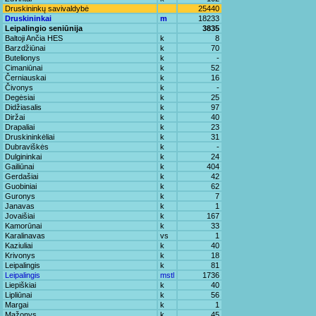
Druskininkų savivaldybė
25440
Druskininkai
m
18233
Leipalingio seniūnija
3835
Baltoji Ančia HES
k
8
Barzdžiūnai
k
70
Butelionys
k
-
Cimaniūnai
k
52
Černiauskai
k
16
Čivonys
k
-
Degėsiai
k
25
Didžiasalis
k
97
Diržai
k
40
Drapaliai
k
23
Druskininkėliai
k
31
Dubraviškės
k
-
Dulgininkai
k
24
Gailiūnai
k
404
Gerdašiai
k
42
Guobiniai
k
62
Guronys
k
7
Janavas
k
1
Jovaišiai
k
167
Kamorūnai
k
33
Karalinavas
vs
1
Kaziuliai
k
40
Krivonys
k
18
Leipalingis
k
81
Leipalingis
mstl
1736
Liepiškiai
k
40
Lipliūnai
k
56
Margai
k
1
Mažonys
k
45