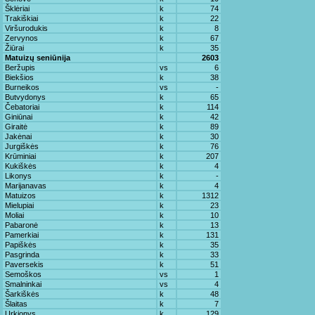
Šklėriai
k
74
Trakiškiai
k
22
Viršurodukis
k
8
Zervynos
k
67
Žiūrai
k
35
Matuizų seniūnija
2603
Beržupis
vs
6
Biekšios
k
38
Burneikos
vs
-
Butvydonys
k
65
Čebatoriai
k
114
Giniūnai
k
42
Giraitė
k
89
Jakėnai
k
30
Jurgiškės
k
76
Krūminiai
k
207
Kukiškės
k
4
Likonys
k
-
Marijanavas
k
4
Matuizos
k
1312
Mielupiai
k
23
Moliai
k
10
Pabaronė
k
13
Pamerkiai
k
131
Papiškės
k
35
Pasgrinda
k
33
Paversekis
k
51
Semoškos
vs
1
Smalninkai
vs
4
Šarkiškės
k
48
Šlaitas
k
7
Urkionys
k
129