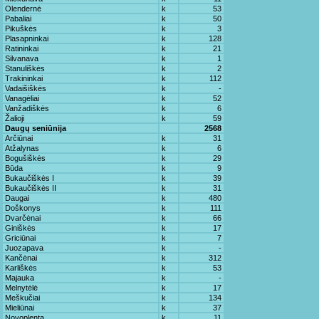
Olendernė
k
53
Pabaliai
k
50
Pikuškės
k
3
Plasapninkai
k
128
Ratininkai
k
21
Silvanava
k
1
Stanuliškės
k
2
Trakininkai
k
112
Vadaišiškės
k
-
Vanagėliai
k
52
Vanžadiškės
k
6
Žalioji
k
59
Daugų seniūnija
2568
Arčiūnai
k
31
Atžalynas
k
6
Bogušiškės
k
29
Būda
k
9
Bukaučiškės I
k
39
Bukaučiškės II
k
31
Daugai
k
480
Doškonys
k
111
Dvarčėnai
k
66
Giniškės
k
17
Griciūnai
k
7
Juozapava
k
-
Kančėnai
k
312
Karliškės
k
53
Majauka
k
-
Melnytėlė
k
17
Meškučiai
k
134
Mieliūnai
k
37
Novoplenta
k
11