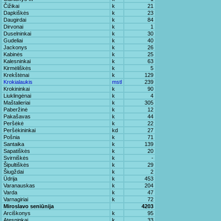
Čižikai
k
21
Dapkiškės
k
23
Daugirdai
k
84
Dirvonai
k
1
Duselninkai
k
30
Gudeliai
k
40
Jackonys
k
26
Kabinės
k
25
Kalesninkai
k
63
Kirmėliškės
k
5
Krekštėnai
k
129
Krokialaukis
mstl
239
Krokininkai
k
90
Liuklingėnai
k
4
Maštalieriai
k
305
Paberžinė
k
12
Pakašavas
k
44
Peršėkė
k
22
Peršėkininkai
kd
27
Pošnia
k
71
Santaika
k
139
Sapatiškės
k
20
Svirniškės
k
-
Šipultiškės
k
29
Šiugždai
k
2
Ūdrija
k
453
Varanauskas
k
204
Varda
k
47
Varnagiriai
k
72
Miroslavo seniūnija
4203
Arciškonys
k
95
Atesninkai
k
33