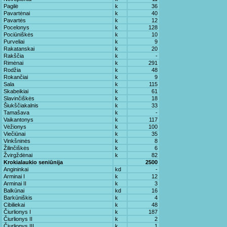
Pagilė
k
36
Pavartėnai
k
40
Pavartės
k
12
Pocelonys
k
128
Pociūniškės
k
10
Purveliai
k
9
Rakatanskai
k
20
Rakščia
k
-
Rimėnai
k
291
Rodžia
k
48
Rokančiai
k
9
Sala
k
115
Skabeikiai
k
61
Slavinčiškės
k
18
Šiukščiakalnis
k
33
Tamašava
k
-
Vaikantonys
k
117
Vėžionys
k
100
Viečiūnai
k
35
Vinkšninės
k
8
Žilinčiškės
k
6
Žvirgždėnai
k
82
Krokialaukio seniūnija
2500
Angininkai
kd
-
Arminai I
k
12
Arminai II
k
3
Balkūnai
kd
16
Barkūniškis
k
4
Cibiliekai
k
48
Čiurlionys I
k
187
Čiurlionys II
k
2
Čiurlionys III
k
1