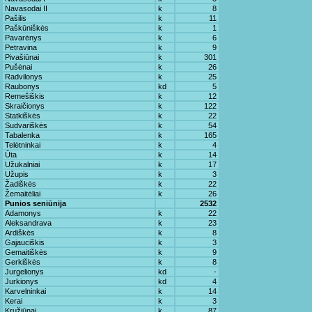
Navasodai II
k
8
Pašilis
k
11
Paškūniškės
k
1
Pavarėnys
k
6
Petravina
k
9
Pivašiūnai
k
301
Pušėnai
k
26
Radvilonys
k
25
Raubonys
kd
5
Remešiškis
k
12
Skraičionys
k
122
Statkiškės
k
22
Sudvariškės
k
54
Tabalenka
k
165
Telėtninkai
k
4
Ūta
k
14
Užukalniai
k
17
Užupis
k
3
Žadiškės
k
22
Žemaitėliai
k
26
Punios seniūnija
2532
Adamonys
k
22
Aleksandrava
k
23
Ardiškės
k
8
Gajauciškis
k
3
Gemaitiškės
k
9
Gerkiškės
k
8
Jurgelionys
kd
-
Jurkionys
kd
4
Karvelninkai
k
14
Kerai
k
3
Kružiūnai
k
87