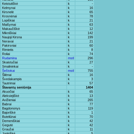
Keistutiškė
k
-
Kelmynai
k
16
Kirsnelė
k
65
Krosnėnai
k
78
Lopiškiai
k
21
Maišymai
k
63
Makaučiškė
k
12
Mikniškiai
k
142
Naujoji Kirsna
k
199
Neravai
k
21
Pakirsniai
k
60
Rimietis
k
8
Roliai
k
74
Rudamina
mstl
296
Skaistučiai
k
27
Smalininkai
k
-
Šeštokai
mstl
755
Šilėnai
k
16
Švedakampis
k
3
Tautrimai
k
57
Šlavantų seniūnija
1404
Akuočiai
k
65
Aleksiejiškė
k
13
Avižieniai
k
265
Babrai
k
77
Bagdononys
k
119
Bajoriškė
k
1
Buteliūnai
k
70
Demeniškiai
k
42
Gegutė
k
42
Graužai
k
11
Jonkiškė
k
5