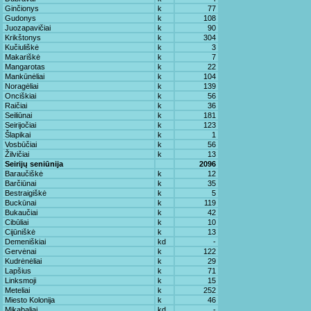
Ginčionys
k
77
Gudonys
k
108
Juozapavičiai
k
90
Krikštonys
k
304
Kučiuliškė
k
3
Makariškė
k
7
Mangarotas
k
22
Mankūnėliai
k
104
Noragėliai
k
139
Onciškiai
k
56
Raičiai
k
36
Seiliūnai
k
181
Seirijočiai
k
123
Šlapikai
k
1
Vosbūčiai
k
56
Žilvičiai
k
13
Seirijų seniūnija
2096
Baraučiškė
k
12
Barčiūnai
k
35
Bestraigiškė
k
5
Buckūnai
k
119
Bukaučiai
k
42
Cibūliai
k
10
Cijūniškė
k
13
Demeniškiai
kd
-
Gervėnai
k
122
Kudrėnėliai
k
29
Lapšius
k
71
Linksmoji
k
15
Meteliai
k
252
Miesto Kolonija
k
46
Mikabaliai
kd
-