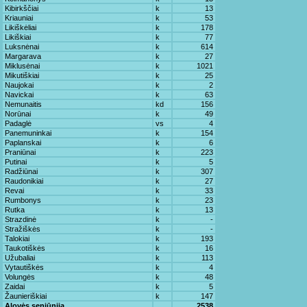
Kibirkščiai
k
13
Kriauniai
k
53
Likiškėliai
k
178
Likiškiai
k
77
Luksnėnai
k
614
Margarava
k
27
Miklusėnai
k
1021
Mikutiškiai
k
25
Naujokai
k
2
Navickai
k
63
Nemunaitis
kd
156
Norūnai
k
49
Padaglė
vs
4
Panemuninkai
k
154
Paplanskai
k
6
Praniūnai
k
223
Putinai
k
5
Radžiūnai
k
307
Raudonikiai
k
27
Revai
k
33
Rumbonys
k
23
Rutka
k
13
Strazdinė
k
-
Stražiškės
k
-
Talokiai
k
193
Taukotiškės
k
16
Užubaliai
k
113
Vytautiškės
k
4
Volungės
k
48
Zaidai
k
5
Žaunieriškiai
k
147
Alovės seniūnija
2538