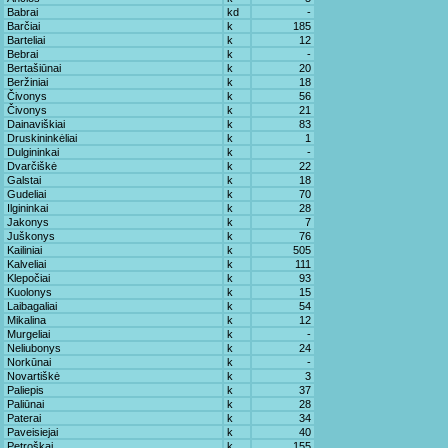
Babrai
kd
-
Barčiai
k
185
Barteliai
k
12
Bebrai
k
-
Bertašiūnai
k
20
Beržiniai
k
18
Čivonys
k
56
Čivonys
k
21
Dainaviškiai
k
83
Druskininkėliai
k
1
Dulgininkai
k
-
Dvarčiškė
k
22
Galstai
k
18
Gudeliai
k
70
Ilgininkai
k
28
Jakonys
k
7
Juškonys
k
76
Kailiniai
k
505
Kalveliai
k
111
Klepočiai
k
93
Kuolonys
k
15
Laibagaliai
k
54
Mikalina
k
12
Murgeliai
k
-
Neliubonys
k
24
Norkūnai
k
-
Novartiškė
k
3
Paliepis
k
37
Paliūnai
k
28
Paterai
k
34
Paveisiejai
k
40
Petroškai
k
155