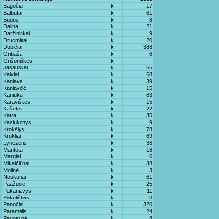
Bagočiai
k
17
Balbutai
k
61
Būdos
k
8
Dalina
k
21
Daržininkai
k
9
Drucminai
k
20
Dubičiai
k
388
Gribaša
k
6
Grišoniškės
k
-
Jasauskai
k
66
Kalviai
k
68
Kaniava
k
39
Kaniavėlė
k
15
Kaniūkai
k
63
Karaviškės
k
15
Kašėtos
k
22
Katra
k
35
Kaziukonys
k
9
Krokšlys
k
78
Krukliai
k
69
Lynežeris
k
36
Mantotai
k
18
Margiai
k
6
Mikalčiūnai
k
38
Molinė
k
3
Noškūnai
k
61
Paąžuolė
k
25
Pakaniavys
k
11
Pakuliškės
k
8
Panočiai
k
320
Paramėlis
k
24
Pauosupė
k
8