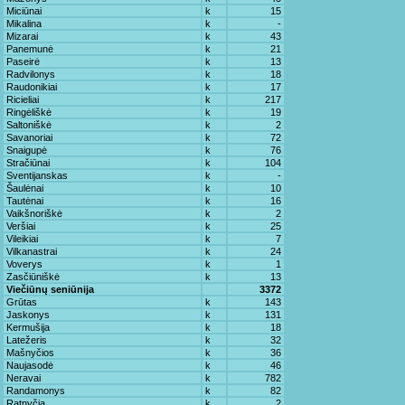
Miciūnai
k
15
Mikalina
k
-
Mizarai
k
43
Panemunė
k
21
Paseirė
k
13
Radvilonys
k
18
Raudonikiai
k
17
Ricieliai
k
217
Ringėliškė
k
19
Saltoniškė
k
2
Savanoriai
k
72
Snaigupė
k
76
Stračiūnai
k
104
Sventijanskas
k
-
Šaulėnai
k
10
Tautėnai
k
16
Vaikšnoriškė
k
2
Veršiai
k
25
Vileikiai
k
7
Vilkanastrai
k
24
Voverys
k
1
Zasčiūniškė
k
13
Viečiūnų seniūnija
3372
Grūtas
k
143
Jaskonys
k
131
Kermušija
k
18
Latežeris
k
32
Mašnyčios
k
36
Naujasodė
k
46
Neravai
k
782
Randamonys
k
82
Ratnyčia
k
2