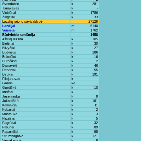
Švendubrė
k
281
Timakavas
k
-
Viečiūnai
k
1786
Žiogeliai
k
33
Lazdijų rajono savivaldybė
27129
Lazdijai
m
5140
Veisiejai
m
1762
Būdviečio seniūnija
1458
Aštrioji Kirsna
k
105
Bielėnai
k
30
Bilvyčiai
k
27
Būdvietis
k
186
Bulotiškė
k
16
Burbiškiai
k
2
Dainavėlė
k
46
Derviniai
k
55
Dzūkai
k
191
Filicjanavas
k
-
Galiniai
kd
-
Gurčiškė
k
10
Inkištai
k
-
Jaseniauka
k
9
Jukneliškė
k
161
Kelmaičiai
k
11
Kybartai
k
2
Mastauka
k
3
Natalina
k
5
Pagrūdai
k
32
Paliūnai
k
89
Papartėliai
k
98
Strumbagalvė
k
121
Varnakampis
k
8