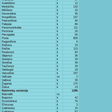
Kulabiškės
k
12
Medukšta
k
132
Mišiškės
k
10
Navasiolkai
k
45
Norgeliškės
k
107
Padvariškiai
k
45
Paliepiai
k
86
Panemuninkėliai
k
111
Peckūnai
k
20
Pievagaliai
k
55
Punia
k
809
Raganiškės
k
6
Raižava
k
10
Raižiai
k
113
Raubonys
k
64
Silgionys
k
36
Staniava
k
29
Strielčiai
k
49
Taučionys
k
29
Vaidaugai
k
16
Vaisodžiai
k
337
Vaišupis
vs
2
Valiūnai
k
30
Žagariai
k
175
Žiūkai
k
23
Raitininkų seniūnija
1285
Balynaitė
vs
-
Bugonys
k
42
Druskininkai
k
76
Ežerynas
k
3
Galintanka
k
15
Galintėnai
k
67