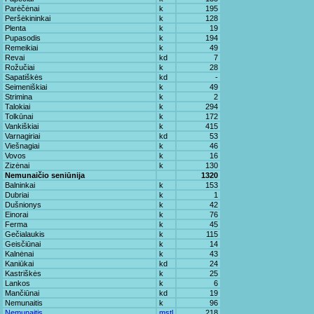
Parėčėnai
k
195
Peršėkininkai
k
128
Plenta
k
19
Pupasodis
k
194
Remeikiai
k
49
Revai
kd
7
Rožučiai
k
28
Sapatiškės
kd
-
Seimeniškiai
k
49
Strimina
k
2
Talokiai
k
294
Tolkūnai
k
172
Vankiškiai
k
415
Varnagiriai
kd
53
Viešnagiai
k
46
Vovos
k
16
Zizėnai
k
130
Nemunaičio seniūnija
1320
Balninkai
k
153
Dubriai
k
1
Dušnionys
k
42
Einorai
k
76
Ferma
k
45
Gečialaukis
k
115
Geisčiūnai
k
14
Kalnėnai
k
43
Kaniūkai
kd
24
Kastriškės
k
25
Lankos
k
6
Mančiūnai
kd
19
Nemunaitis
k
96
Nemunaitis
mstl
218