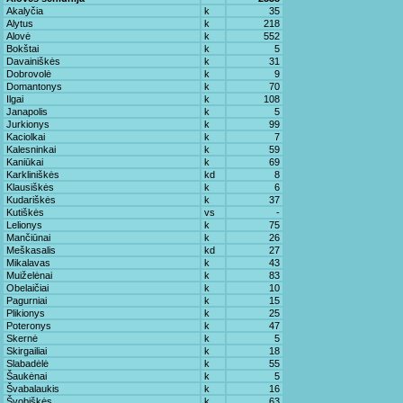
Akalyčia
k
35
Alytus
k
218
Alovė
k
552
Bokštai
k
5
Davainiškės
k
31
Dobrovolė
k
9
Domantonys
k
70
Ilgai
k
108
Janapolis
k
5
Jurkionys
k
99
Kaciolkai
k
7
Kalesninkai
k
59
Kaniūkai
k
69
Karkliniškės
kd
8
Klausiškės
k
6
Kudariškės
k
37
Kutiškės
vs
-
Lelionys
k
75
Mančiūnai
k
26
Meškasalis
kd
27
Mikalavas
k
43
Muiželėnai
k
83
Obelaičiai
k
10
Pagurniai
k
15
Plikionys
k
25
Poteronys
k
47
Skernė
k
5
Skirgailiai
k
18
Slabadėlė
k
55
Šaukėnai
k
5
Švabalaukis
k
16
Švobiškės
k
63