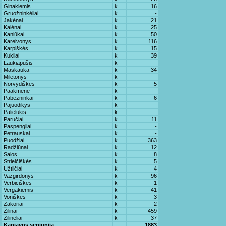
Ginakiemis
k
16
Gruožninkėliai
k
-
Jakėnai
k
21
Kalėnai
k
25
Kaniūkai
k
50
Kareivonys
k
116
Karpiškės
k
15
Kukliai
k
39
Laukiapušis
k
-
Maskauka
k
34
Miletonys
k
-
Norvydiškės
k
5
Paakmenė
k
-
Pabezninkai
k
6
Pajuodikys
k
-
Palielukis
k
-
Paručiai
k
11
Paspengliai
k
-
Petrauskai
k
-
Puodžiai
k
363
Radžiūnai
k
12
Salos
k
8
Strielčiškės
k
5
Užtilčiai
k
4
Vazgirdonys
k
96
Verbiciškės
k
1
Vergakiemis
k
41
Voniškės
k
3
Zakoriai
k
2
Žilinai
k
459
Žilinėliai
k
37
Kaniavos seniūnija
1883