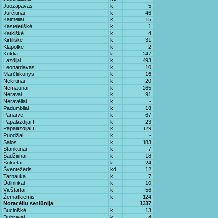
Juozapavas
k
5
Jurčiūnai
k
46
Kaimeliai
k
15
Kasteletiškė
k
1
Katkiškė
k
4
Kirtiliškė
k
31
Klapotkė
k
2
Kukliai
k
247
Lazdijai
k
493
Leonardavas
k
10
Marčiukonys
k
16
Nekrūnai
k
20
Nemajūnai
k
265
Neravai
k
91
Neravėliai
k
-
Padumbliai
k
18
Panarvė
k
67
Papalazdijai I
k
23
Papalazdijai II
k
129
Puodžiai
k
-
Salos
k
183
Stankūnai
k
7
Šadžiūnai
k
18
Šulneliai
k
24
Šventežeris
kd
12
Tarnauka
k
7
Ūdininkai
k
10
Vieštartai
k
56
Žemaitkiemis
k
124
Noragėlių seniūnija
1337
Buciniškė
k
13
Dubravai
k
4