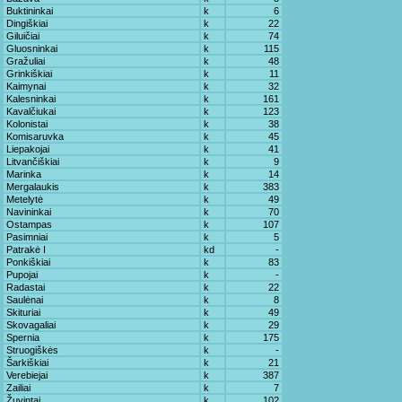
Buktininkai
k
6
Dingiškiai
k
22
Giluičiai
k
74
Gluosninkai
k
115
Gražuliai
k
48
Grinkiškiai
k
11
Kaimynai
k
32
Kalesninkai
k
161
Kavalčiukai
k
123
Kolonistai
k
38
Komisaruvka
k
45
Liepakojai
k
41
Litvančiškiai
k
9
Marinka
k
14
Mergalaukis
k
383
Metelytė
k
49
Navininkai
k
70
Ostampas
k
107
Pasimniai
k
5
Patrakė I
kd
-
Ponkiškiai
k
83
Pupojai
k
-
Radastai
k
22
Saulėnai
k
8
Skituriai
k
49
Skovagaliai
k
29
Spernia
k
175
Struogiškės
k
-
Šarkiškiai
k
21
Verebiejai
k
387
Zailiai
k
7
Žuvintai
k
102