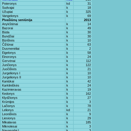
Poteronys
kd
31
Sudvajai
k
18
Užupiai
k
325
Vangelonys
k
69
Pivašiūnų seniūnija
2013
Anykštėnai
k
14
Bazorai
k
49
Būda
k
30
Bundžiai
k
30
Būriškės
k
10
Čižiūnai
k
63
Dusmenėliai
k
2
Eigelonys
k
58
Einoronys
k
24
Gervėnai
k
112
Junčionys
k
122
Juočiškės
k
21
Jurgelionys I
k
10
Jurgelionys II
k
10
Kaniūkai
k
42
Karkliniškės
k
24
Kazimieravas
k
19
Kedonys
k
162
Klydžionys
k
27
Krūmijos
k
3
Lačionys
k
78
Lelionys
kd
21
Leoniškės
k
9
Liesionys
k
29
Mikalavas
k
185
Miknolesai
k
3
Navasodai I
k
3