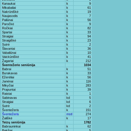
Kanaukai
k
9
Mikabaliai
k
61
Nakrūniškė
k
19
Naujasodis
k
7
Paliūnai
k
56
Paročkė
k
9
Ročkiai
k
82
Spartai
k
33
Straigiai
k
94
Straigiškė
k
23
Sutrė
k
2
Šlavantai
k
36
Vabaliūnai
k
10
Vaickūniškė
k
41
Žagariai
k
212
Šventežerio seniūnija
1034
Babrai
k
51
Burakavas
k
33
Ežerėliai
k
56
Janėnai
k
116
Mikyčiai
k
283
Prapuntai
k
39
Raistai
k
1
Sabinavas
kd
5
Straigiai
kd
6
Sutrė
kd
2
Šventežeris
k
151
Šventežeris
mstl
274
Žališkė
k
17
Teizų seniūnija
1782
Babrauninkai
k
62
Bakšiai
k
5