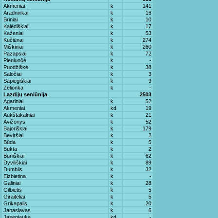
Akmeniai
k
141
Aradninkai
k
16
Briniai
k
10
Kalėdiškiai
k
17
Kaženiai
k
53
Kučiūnai
k
274
Miškiniai
k
260
Pazapsiai
k
72
Pieniuočė
k
-
Puodžiškė
k
38
Saločiai
k
3
Sapiegiškiai
k
9
Zelionka
k
-
Lazdijų seniūnija
2503
Agariniai
k
52
Akmeniai
kd
19
Aukštakalniai
k
21
Avižonys
k
52
Bajoriškiai
k
179
Beviršiai
k
2
Būda
k
5
Bukta
k
2
Buniškiai
k
62
Dyviliškiai
k
89
Dumblis
k
32
Elzbietina
k
-
Galiniai
k
28
Gilbietis
k
5
Giraitėliai
k
5
Grikapalis
k
20
Janaslavas
k
6
Jaseniauka
kd
-