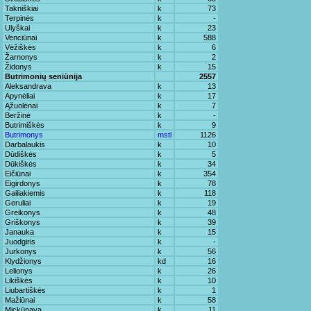
Takniškiai
k
73
Terpinės
k
-
Ulyškai
k
23
Venciūnai
k
588
Vėžiškės
k
6
Žarnonys
k
2
Židonys
k
15
Butrimonių seniūnija
2557
Aleksandrava
k
13
Apynėliai
k
17
Ąžuolėnai
k
7
Beržinė
k
-
Butrimiškės
k
9
Butrimonys
mstl
1126
Darbalaukis
k
10
Dūdiškės
k
5
Dūkiškės
k
34
Eičiūnai
k
354
Eigirdonys
k
78
Gailiakiemis
k
118
Geruliai
k
19
Greikonys
k
48
Griškonys
k
39
Janauka
k
15
Juodgiris
k
-
Jurkonys
k
56
Klydžionys
kd
16
Lelionys
k
26
Likiškės
k
10
Liubartiškės
k
1
Mažiūnai
k
58
Mickūnava
k
11