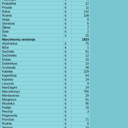
Podubičiai
k
12
Prauda
k
11
Rakai
k
142
Rudnia
k
108
Stojai
k
8
Stoniūnai
k
6
Šiliniai
k
2
Šulai
k
2
Ūta
k
25
Marcinkonių seniūnija
1833
Ašašninkai
k
75
Bižai
k
1
Darželiai
k
61
Daržinėlės
k
12
Dubas
k
15
Dubininkas
k
10
Grybaulia
k
38
Kabeliai
k
229
Kapiniškiai
k
54
Kašėtos
k
24
Lavysas
k
9
Mančiagirė
k
24
Marcinkonys
k
765
Mardasavas
k
29
Margionys
k
81
Musteika
k
95
Paūliai
k
15
Piesčiai
k
3
Pogarenda
k
-
Puvočiai
k
71
Rudnia
k
6
Senovė
k
10