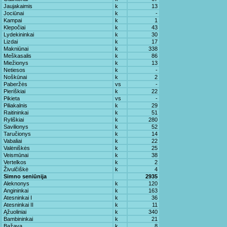
Jaujakaimis
k
13
Jociūnai
k
-
Kampai
k
1
Klepočiai
k
43
Lydekininkai
k
30
Lizdai
k
17
Makniūnai
k
338
Meškasalis
k
86
Miežionys
k
13
Netiesos
k
-
Noškūnai
k
2
Paberžės
vs
-
Pieriškiai
k
22
Pikieta
vs
-
Piliakalnis
k
29
Raitininkai
k
51
Ryliškiai
k
280
Savilionys
k
52
Taručionys
k
14
Vabaliai
k
22
Valėniškės
k
25
Veismūnai
k
38
Vertelkos
k
2
Živulčiškė
k
4
Simno seniūnija
2935
Aleknonys
k
120
Angininkai
k
163
Atesninkai I
k
36
Atesninkai II
k
11
Ąžuoliniai
k
340
Bambininkai
k
21
Bažava
k
8