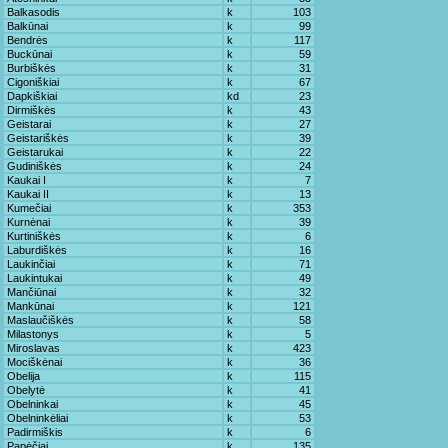
Balkasodis
k
103
Balkūnai
k
99
Bendrės
k
117
Buckūnai
k
59
Burbiškės
k
31
Cigoniškiai
k
67
Dapkiškiai
kd
23
Dirmiškės
k
43
Geistarai
k
27
Geistariškės
k
39
Geistarukai
k
22
Gudiniškės
k
24
Kaukai I
k
7
Kaukai II
k
13
Kumečiai
k
353
Kurnėnai
k
39
Kurtiniškės
k
6
Laburdiškės
k
16
Laukinčiai
k
71
Laukintukai
k
49
Mančiūnai
k
32
Mankūnai
k
121
Maslaučiškės
k
58
Milastonys
k
5
Miroslavas
k
423
Mociškėnai
k
36
Obelija
k
115
Obelytė
k
41
Obelninkai
k
45
Obelninkėliai
k
53
Padirmiškis
k
6
Papėčiai
k
135