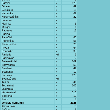
Barčiai
k
125
Giraitė
k
49
Gurčiškė
k
13
Kamenka
k
62
Kurdimakščiai
k
27
Lozarka
k
8
Marinka
k
3
Murgai
k
1
Padusys
k
15
Pagiriai
k
-
Papečiai
k
85
Petravičiai
k
56
Prelomčiškė
k
25
Pryga
k
64
Randiškė
k
38
Rimietis
kd
1
Sabinavas
k
12
Seimeniškiai
k
109
Skovagaliai
k
52
Staidarai
k
49
Staigūnai
k
12
Stebuliai
k
129
Šventežeris
kd
-
Teizai
k
341
Teizininkai
k
102
Vaideliotai
k
6
Verstaminai
k
310
Zebrėnai
k
12
Znica
k
9
Veisiejų seniūnija
2928
Abarauskai
k
16
Ančios
k
5