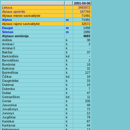
2001-04-06
Lietuva
3483972
Alytaus apskritis
187769
Alytaus miesto savivaldybė
71491
Alytus
m
71491
Alytaus rajono savivaldybė
32572
Daugai
m
1458
Simnas
m
1980
Alytaus seniūnija
4683
Aniškis
k
38
Arminai I
k
3
Arminai II
k
-
Bakšiai
k
37
Barkūniškis
kd
-
Bernotiškės
k
2
Bundoriai
k
18
Butkūnai
k
32
Butrimiškiai
k
127
Čižikai
kd
18
Daugirdėliai
k
33
Dubėnai
k
19
Dubenka
k
7
Dubiai
k
47
Geistariškės
kd
11
Geniai
k
335
Jasunskai
k
49
Jovaišonys
k
73
Junonys
k
12
Jurgiškiai
k
79
Kaniūkai
k
87
Karklynai
k
44
Kelmanonys
k
13