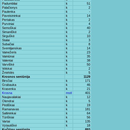
Padumbliai
k
51
Palačionys
k
2
Paulenka
k
-
Paveisininkai
k
14
Pertakas
k
2
Purviniai
k
4
Semoškai
k
40
Simaniškė
k
2
Sirguškė
k
10
Stalai
k
3
Subačiai
k
8
Sventijanskas
k
14
Vainežeris
k
23
Vainiūnai
k
35
Valentai
k
38
Varviškė
k
50
Volskai
k
2
Žmirklės
k
5
Krosnos seniūnija
1129
Birsčiai
k
171
Grabauka
k
46
Krasenka
k
21
Krosna
mstl
401
Naujavalakiai
k
12
Olendrai
k
5
Pėdiškiai
k
19
Ramanavas
k
181
Saltininkai
k
64
Tūriškiai
k
56
Vartai
k
135
Vytautiškė
k
18
Kučiūnų seniūnija
893