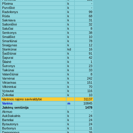
Pšeima
k
-
Purviškė
k
-
Radvilonys
k
99
Rūda
k
68
Sakniava
k
31
Saltoniškė
k
32
Salučiai
k
8
Senkonys
k
38
Smališkė
k
10
Smarliūnai
k
78
Snaigynas
k
12
Stankūnai
kd
16
Šadžiūnai
k
91
Šapurai
k
42
Šilainė
k
1
Šutronys
k
23
Taikūnai
k
33
Valančiūnai
k
8
Varnėnai
k
242
Viktarinas
k
151
Vilkininkai
k
70
Vytautai
k
116
Žvikeliai
k
10
Varėnos rajono savivaldybė
31137
Varėna
m
10845
Jakėnų seniūnija
1478
Akmuo
k
-
Aukštakalnis
k
24
Barteliai
k
24
Bytautonys
k
24
Burbonys
k
11
Damononys
k
26