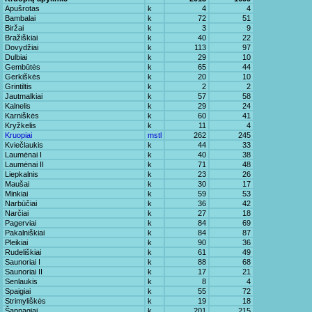
Apušrotas
k
4
4
Bambalai
k
72
51
Biržai
k
3
9
Bražiškiai
k
40
22
Dovydžiai
k
113
97
Dulbiai
k
29
10
Gembūtės
k
65
44
Gerkiškės
k
20
10
Grintiltis
k
2
2
Jautmalkiai
k
57
58
Kalnelis
k
29
24
Karniškės
k
60
41
Kryžkelis
k
11
4
Kruopiai
mstl
262
245
Kviečlaukis
k
44
33
Laumėnai I
k
40
38
Laumėnai II
k
71
48
Liepkalnis
k
23
26
Maušai
k
30
17
Minkiai
k
59
53
Narbūčiai
k
36
42
Narčiai
k
27
18
Pagerviai
k
84
69
Pakalniškiai
k
84
87
Pleikiai
k
90
36
Rudeliškiai
k
61
49
Saunoriai I
k
88
68
Saunoriai II
k
17
21
Senlaukis
k
8
4
Spaigiai
k
55
72
Strimyliškės
k
19
18
Šapnagiai
k
201
215