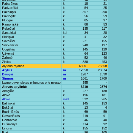
Pabarškos
k
18
21
Padvarėliai
k
54
25
Pakalupis
k
357
290
Pavirvytė
k
56
59
Pluogai
k
85
97
Ramoniškė
k
88
53
Rekečiai
k
135
117
Santekliai
kd
34
28
Skleipiai
k
41
32
Sovaičiai
k
221
155
Svirkančiai
k
240
197
Uogiškiai
k
145
129
Užventė
k
64
123
Žalionė
k
52
46
Žibikai
k
388
453
Alytaus rajonas
63901
75558
Alytus
m
12350
28074
Daugai
m
1287
1530
Simnas
m
1661
1709
kaimo gyvenvietes prijungtos prie miesto
355
-
Alovės apylinkė
3210
2874
Akalyčia
k
227
188
Alovė
k
196
181
Alovė
mstl
322
265
Balninkai
k
145
153
Bokštai
k
13
4
Butrimiškės
k
69
59
Davainiškės
k
119
91
Dobrovolė
k
46
40
Dušnionys
k
114
92
Einorai
k
155
152
Ilgai
k
96
105