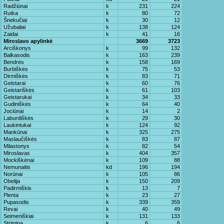
Radžiūnai
k
231
224
Rutka
k
80
72
Šnekučiai
k
30
12
Užubaliai
k
138
124
Zaidai
k
41
16
Miroslavo apylinkė
3669
3723
Arciškonys
k
99
132
Balkasodis
k
163
239
Bendrės
k
158
169
Burbiškės
k
75
53
Dirmiškės
k
83
71
Geistarai
k
60
76
Geistariškės
k
61
103
Geistarukai
k
34
33
Gudiniškės
k
64
40
Jociūnai
k
14
2
Laburdiškės
k
29
30
Laukintukai
k
124
92
Mankūnai
k
325
275
Maslaučiškės
k
83
87
Milastonys
k
82
54
Miroslavas
k
404
357
Mockiškėnai
k
109
88
Nemunaitis
kd
196
194
Norūnai
k
105
86
Obelija
k
150
209
Padirmiškis
k
13
7
Plenta
k
23
27
Pupasodis
k
339
359
Revai
k
40
49
Seimeniškiai
k
131
133
Strimina
k
6
6