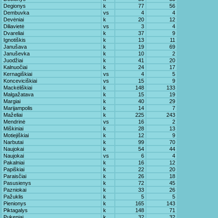
Degionys
k
77
56
Dembuvka
vs
4
4
Devėniai
k
20
12
Diliavietė
vs
3
4
Dvareliai
k
37
9
Ignotiškis
k
13
11
Janušava
k
19
69
Januševka
k
10
2
Juodžiai
k
41
20
Kalnuočiai
k
24
17
Kernagiškiai
vs
4
5
Konceviciškiai
vs
15
9
Mackėliškiai
k
148
133
Malgažatava
k
15
19
Margiai
k
40
29
Marijampolis
k
14
7
Maželiai
k
225
243
Mendrinė
vs
16
2
Miškiniai
k
28
13
Motiejiškiai
k
12
9
Narbutai
k
99
70
Naujokai
k
54
44
Naujokai
vs
6
4
Pakalniai
k
16
12
Papiškiai
k
22
20
Paraisčiai
k
26
18
Pasusienys
k
72
45
Pazniokai
k
33
26
Pažuklis
k
5
5
Pienionys
k
165
143
Piktagalys
k
148
71
Pukeniai
k
32
32