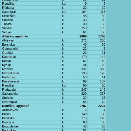
Raudžiai
kd
9
5
Rūdupiai
k
22
29
Santekliai
kd
104
118
Skretiškė
k
48
30
Smiltinė
k
33
86
Tupikai
k
30
66
Viliošiai
k
259
195
Vyčiai
k
61
60
Alkiškių apylinkė
2009
1796
Alkiškiai
k
271
258
Barsiukai
k
48
35
Galmančiai
k
22
5
Gaušiai
k
21
21
Kanteikiai
k
179
144
Keidai
k
62
40
Kyšiai
k
44
26
Menčiai
k
331
386
Mergeluičiai
k
135
126
Padarbiai
k
53
41
Pašakarniai
k
89
107
Raudžiai
kd
90
60
Rudausiai
k
247
145
Sablauskiai
k
329
317
Smiltinė
k
32
15
Šventupiai
k
56
70
Kairiškių apylinkė
2787
2224
Armoliškės
k
12
4
Balsiai
k
140
88
Birbiliškė
k
175
120
Bobulina
k
83
60
Boguslavas
k
48
28
Budriškės
k
52
24