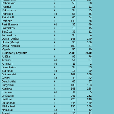
Paberžynė
k
59
38
Pagiriai
k
15
11
Pakašavas
k
99
95
Patrakė I
kd
56
36
Patrakė II
k
63
34
Peršėkė
k
145
78
Peršėkininkai
kd
36
49
Svirniškės
k
10
15
Šiugždai
k
37
12
Tamuliškės
k
35
4
Ūdrija (Didžioji)
k
145
140
Ūdrija (Mažoji)
k
93
166
Ūdrija (Naujoji)
k
109
81
Vigada
k
53
10
Luksnėnų apylinkė
2388
2540
Aniškis
k
92
76
Arminai I
kd
51
37
Arminai II
kd
11
2
Bernotiškės
k
39
33
Butkūnai
kd
16
20
Butrimiškiai
k
169
208
Čižikai
kd
48
32
Daugirdėliai
k
68
57
Jurgiškiai
k
138
163
Kaniūkai
k
148
168
Kriauniai
kd
11
5
Likiškėliai
k
241
232
Likiškiai
k
223
248
Luksnėnai
k
344
489
Miklusėnai
k
235
289
Naujokai
kd
14
12
Putinai
kd
20
21