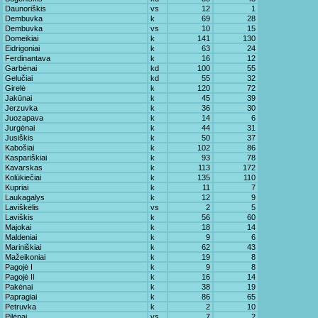
Daunoriškis
vs
12
1
Dembuvka
k
69
28
Dembuvka
vs
10
15
Domeikiai
k
141
130
Eidrigoniai
k
63
24
Ferdinantava
k
16
12
Garbėnai
kd
100
55
Gelučiai
kd
55
32
Girelė
k
120
72
Jakūnai
k
45
39
Jerzuvka
k
36
30
Juozapava
k
14
6
Jurgėnai
k
44
31
Jusiškis
k
50
37
Kabošiai
k
102
86
Kaspariškiai
k
93
78
Kavarskas
k
113
172
Kolūkiečiai
k
135
110
Kupriai
k
11
7
Laukagalys
k
12
9
Laviškėlis
vs
2
5
Laviškis
k
56
60
Majokai
k
18
14
Maldeniai
k
9
6
Mariniškiai
k
62
43
Mažeikoniai
k
19
8
Pagojė I
k
9
8
Pagojė II
k
16
14
Pakėnai
k
38
19
Papragiai
k
86
65
Petruvka
k
2
10
Pilėnai
vs
7
2