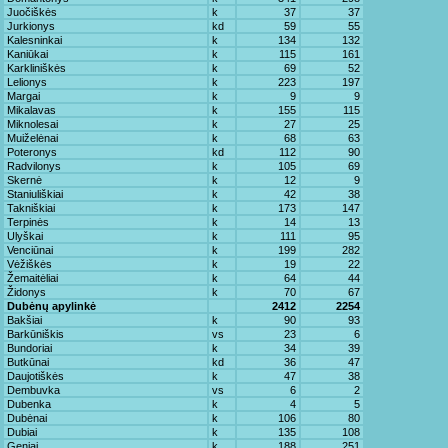
Juočiškės
k
37
37
Jurkionys
kd
59
55
Kalesninkai
k
134
132
Kaniūkai
k
115
161
Karkliniškės
k
69
52
Lelionys
k
223
197
Margai
k
9
9
Mikalavas
k
155
115
Miknolesai
k
27
25
Muiželėnai
k
68
63
Poteronys
kd
112
90
Radvilonys
k
105
69
Skernė
k
12
9
Staniuliškiai
k
42
38
Takniškiai
k
173
147
Terpinės
k
14
13
Ulyškai
k
111
95
Venciūnai
k
199
282
Vėžiškės
k
19
22
Žemaitėliai
k
64
44
Židonys
k
70
67
Dubėnų apylinkė
2412
2254
Bakšiai
k
90
93
Barkūniškis
vs
23
6
Bundoriai
k
34
39
Butkūnai
kd
36
47
Daujotiškės
k
47
38
Dembuvka
vs
6
2
Dubenka
k
4
5
Dubėnai
k
106
80
Dubiai
k
135
108
Geniai
k
188
251