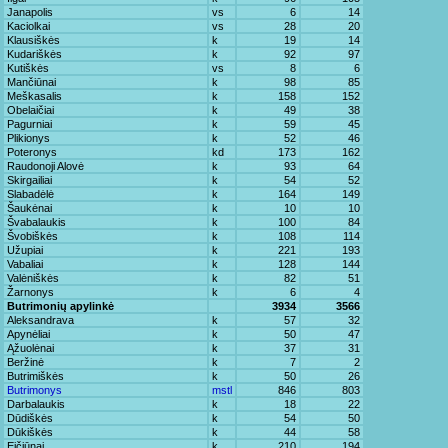
Janapolis
vs
6
14
Kaciolkai
vs
28
20
Klausiškės
k
19
14
Kudariškės
k
92
97
Kutiškės
vs
8
6
Mančiūnai
k
98
85
Meškasalis
k
158
152
Obelaičiai
k
49
38
Pagurniai
k
59
45
Plikionys
k
52
46
Poteronys
kd
173
162
Raudonoji Alovė
k
93
64
Skirgailiai
k
54
52
Slabadėlė
k
164
149
Šaukėnai
k
10
10
Švabalaukis
k
100
84
Švobiškės
k
108
114
Užupiai
k
221
193
Vabaliai
k
128
144
Valėniškės
k
82
51
Žarnonys
k
6
4
Butrimonių apylinkė
3934
3566
Aleksandrava
k
57
32
Apynėliai
k
50
47
Ąžuolėnai
k
37
31
Beržinė
k
7
2
Butrimiškės
k
50
26
Butrimonys
mstl
846
803
Darbalaukis
k
18
22
Dūdiškės
k
54
50
Dūkiškės
k
44
58
Eičiūnai
k
210
194