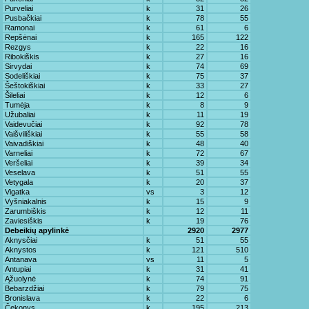
Purveliai
k
31
26
Pusbačkiai
k
78
55
Ramonai
k
61
6
Repšėnai
k
165
122
Rezgys
k
22
16
Ribokiškis
k
27
16
Sirvydai
k
74
69
Sodeliškiai
k
75
37
Šeštokiškiai
k
33
27
Šileliai
k
12
6
Tumėja
k
8
9
Užubaliai
k
11
19
Vaidevučiai
k
92
78
Vaišviliškiai
k
55
58
Vaivadiškiai
k
48
40
Varneliai
k
72
67
Veršeliai
k
39
34
Veselava
k
51
55
Vetygala
k
20
37
Vigatka
vs
3
12
Vyšniakalnis
k
15
9
Zarumbiškis
k
12
11
Zaviesiškis
k
19
76
Debeikių apylinkė
2920
2977
Aknysčiai
k
51
55
Aknystos
k
121
510
Antanava
vs
11
5
Antupiai
k
31
41
Ąžuolynė
k
74
91
Bebarzdžiai
k
79
75
Bronislava
k
22
6
Čekonys
k
195
213