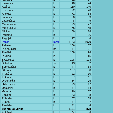
Kinkupiai
k
40
24
Klaišiai
k
110
140
Kožiškės
k
22
20
Kriokliai
k
71
34
Latveliai
k
60
53
Latveliškiai
k
8
9
Mažūnaičiai
k
29
27
Medvalakiai
k
55
35
Mickiai
k
39
18
Pagamė
k
27
26
Pagojai
k
17
6
Papilė
mstl
1183
1079
Pelkelė
k
166
107
Pusbaubliai
kd
11
21
Rimšiai
k
108
96
Rudikiai
k
57
46
Skabeikiai
k
108
103
Šaltiškiai
vs
13
2
Šemetaičiai
k
47
33
Šiliškiai
k
107
88
Traidžiai
k
22
10
Trikšiai
k
67
11
Urbonaičiai
k
84
75
Užbrasčiai
k
29
17
Užsieniai
k
47
14
Vegeriai
k
90
107
Zabikai
k
33
8
Zubreliai
k
57
55
Zubriai
k
147
7
Žardeliai
k
41
4
Vegerių apylinkė
1121
878
Aukštieji
k
84
48