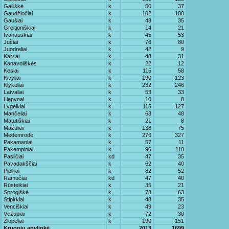
Gailiškė
k
50
37
Gaudžiočiai
k
102
100
Gaušiai
k
48
35
Greitjoniškiai
k
14
21
Ivanauskiai
k
45
53
Jučiai
k
76
80
Juodreliai
k
42
9
Kalviai
k
48
31
Kanavoliškės
k
22
12
Kesiai
k
115
58
Kivyliai
k
190
123
Klykoliai
k
232
246
Latvaliai
k
53
33
Liepynai
k
10
8
Lygeikiai
k
115
127
Mančeliai
k
68
48
Matutiškiai
k
21
8
Mažuliai
k
138
75
Medemrodė
k
276
327
Pakamaniai
k
57
11
Pakempiniai
k
96
118
Pasličiai
kd
47
35
Pavadakščiai
k
62
40
Pipiriai
k
82
52
Ramučiai
kd
47
40
Rūsteikiai
k
35
21
Sprogiškė
k
78
63
Stipirkiai
k
48
35
Venciškiai
k
49
23
Vėžupiai
k
72
30
Žiopeliai
k
190
151
Kruopių apylinkė
2013
1699