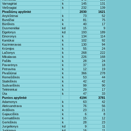
Varnagiriai
k
145
131
Viešnagiai
k
232
139
Pivašiūnų apylinkė
2030
1621
Anykštėnai
k
73
52
Bundžiai
k
81
75
Būriškės
k
40
17
Dusmenėliai
kd
15
9
Eigelonys
kd
193
189
Einoronys
k
134
114
Kaniūkai
k
102
92
Kazimieravas
k
130
94
Krūmijos
k
55
24
Lačionys
k
268
222
Mikalavas
k
226
168
Pašilis
k
28
24
Pavarėnys
k
37
18
Petravina
k
12
19
Pivašiūnai
k
366
278
Remešiškės
k
53
44
Statkiškės
k
42
42
Sudvariškės
k
99
90
Telėtninkai
k
29
17
Ūta
k
47
33
Punios apylinkė
4194
3781
Adamonys
k
63
42
Aleksandrava
k
76
56
Ardiškės
k
23
21
Gajauciškis
k
6
8
Gemaitiškės
k
15
12
Gerkiškės
k
28
23
Jurgelionys
kd
9
11
Jurkionys
kd
16
11