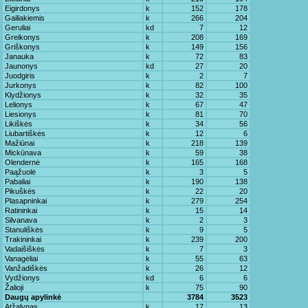
Eigirdonys
k
152
178
Gailiakiemis
k
266
204
Geruliai
kd
7
12
Greikonys
k
208
169
Griškonys
k
149
156
Janauka
k
72
83
Jaunonys
kd
27
20
Juodgiris
k
2
7
Jurkonys
k
82
100
Klydžionys
k
32
35
Lelionys
k
67
47
Liesionys
k
81
70
Likiškės
k
34
56
Liubartiškės
k
12
6
Mažiūnai
k
218
139
Mickūnava
k
59
38
Olendernė
k
165
168
Paąžuolė
k
3
5
Pabaliai
k
190
138
Pikuškės
k
22
20
Plasapninkai
k
279
254
Ratininkai
k
15
14
Silvanava
k
2
3
Stanuliškės
k
9
5
Trakininkai
k
239
200
Vadaišiškės
k
7
3
Vanagėliai
k
55
63
Vanžadiškės
k
26
12
Vydžionys
kd
6
6
Žalioji
k
75
90
Daugų apylinkė
3784
3523
Atžalynas
k
17
13