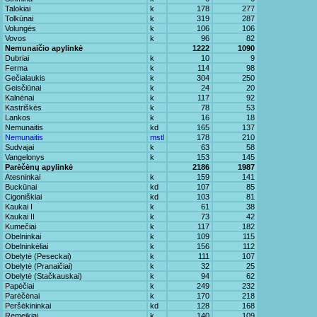
Talokiai
k
178
277
Tolkūnai
k
319
287
Volungės
k
106
106
Vovos
k
96
82
Nemunaičio apylinkė
1222
1090
Dubriai
k
10
9
Ferma
k
114
98
Gečialaukis
k
304
250
Geisčiūnai
k
24
20
Kalnėnai
k
117
92
Kastriškės
k
78
53
Lankos
k
16
18
Nemunaitis
kd
165
137
Nemunaitis
mstl
178
210
Sudvajai
k
63
58
Vangelonys
k
153
145
Parėčėnų apylinkė
2186
1987
Atesninkai
k
159
141
Buckūnai
kd
107
85
Cigoniškiai
kd
103
81
Kaukai I
k
61
38
Kaukai II
k
73
42
Kumečiai
k
117
182
Obelninkai
k
109
115
Obelninkėliai
k
156
112
Obelytė (Peseckai)
k
111
107
Obelytė (Pranaičiai)
k
32
25
Obelytė (Stačkauskai)
k
94
62
Papėčiai
k
249
232
Parėčėnai
k
170
218
Peršėkininkai
kd
128
168
Remeikiai
k
140
109