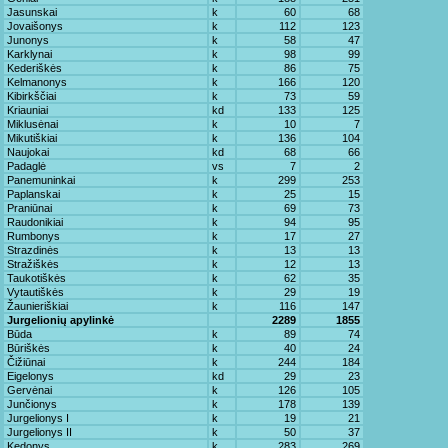
Jasunskai
k
60
68
Jovaišonys
k
112
123
Junonys
k
58
47
Karklynai
k
98
99
Kederiškės
k
86
75
Kelmanonys
k
166
120
Kibirkščiai
k
73
59
Kriauniai
kd
133
125
Miklusėnai
k
10
7
Mikutiškiai
k
136
104
Naujokai
kd
68
66
Padaglė
vs
7
2
Panemuninkai
k
299
253
Paplanskai
k
25
15
Praniūnai
k
69
73
Raudonikiai
k
94
95
Rumbonys
k
17
27
Strazdinės
k
13
13
Stražiškės
k
12
13
Taukotiškės
k
62
35
Vytautiškės
k
29
19
Žaunieriškiai
k
116
147
Jurgelionių apylinkė
2289
1855
Būda
k
89
74
Būriškės
k
40
24
Čižiūnai
k
244
184
Eigelonys
kd
29
23
Gervėnai
k
126
105
Junčionys
k
178
139
Jurgelionys I
k
19
21
Jurgelionys II
k
50
37
Kedonys
k
283
269