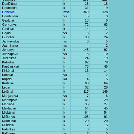
Danišiūnai
k
18
18
Dauneikiai
k
31
19
Debeikiai
mstl
369
328
Dembuvka
vs
5
3
Gaidžiai
k
13
8
Gerkonys
k
72
63
Gintiniai
k
14
12
Gojus
vs
3
2
Gudeliai
k
30
24
Jankaviškis
vs
6
5
Jazminava
vs
4
2
Jononys
k
145
92
Juozapava
vs
8
10
Jurzdikas
k
24
19
Kalveliai
k
82
78
Kapčiuškiai
k
73
46
Kirkėnai
k
13
14
Knebiai
vs
2
2
Kupriai
kd
4
5
Kurtiniai
k
88
64
Legai
k
32
28
Leliūnai
k
117
149
Marijanava
vs
7
6
Marimpolis
k
41
29
Medinos
k
36
27
Meldučiai
k
54
45
Mickūnai
k
64
54
Mičionys
k
106
91
Mikniūnai
k
20
20
Miškiniai
k
12
15
Palankys
k
6
5
Palūšnės
vs
7
3