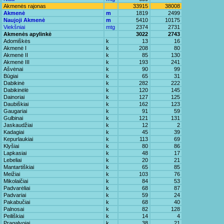
Akmenės rajonas
33915
38008
Akmenė
m
1819
2499
Naujoji Akmenė
m
5410
10175
Viekšniai
mtg
2374
2731
Akmenės apylinkė
3022
2743
Adomiškės
k
13
16
Akmenė I
k
208
80
Akmenė II
k
85
130
Akmenė III
k
193
241
Ašvėnai
k
90
99
Būgiai
k
65
31
Dabikinė
k
282
222
Dabikinėlė
k
120
145
Dainoriai
k
127
125
Daubiškiai
k
162
123
Gaugariai
k
91
59
Gulbinai
k
121
131
Jaskaudžiai
k
12
2
Kadagiai
k
45
39
Kepurlaukiai
k
113
69
Klyšiai
k
80
86
Lapkasiai
k
48
17
Lebeliai
k
20
21
Mantartiškiai
k
65
85
Meižiai
k
103
76
Mikolaičiai
k
84
53
Padvarėliai
k
68
87
Padvariai
k
59
24
Pakabučiai
k
68
40
Palnosai
k
82
128
Peiliškiai
k
14
4
Pragalvojai
k
38
21