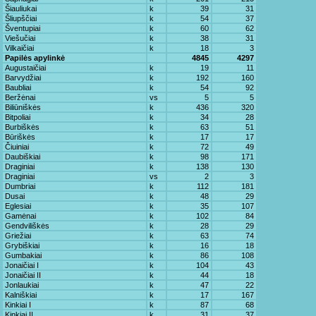
Šiauliukai
k
39
31
Šliupščiai
k
54
37
Šventupiai
k
60
62
Viešučiai
k
38
31
Vilkaičiai
k
18
3
Papilės apylinkė
4845
4297
Augustaičiai
k
19
11
Barvydžiai
k
192
160
Baubliai
k
54
92
Beržėnai
vs
5
5
Biliūniškės
k
436
320
Bitpoliai
k
34
28
Burbiškės
k
63
51
Būriškės
k
17
17
Čiuiniai
k
72
49
Daubiškiai
k
98
171
Draginiai
k
138
130
Draginiai
vs
2
3
Dumbriai
k
112
181
Dusai
k
48
29
Eglesiai
k
35
107
Gamėnai
k
102
84
Gendviliškės
k
28
29
Griežiai
k
63
74
Grybiškiai
k
16
18
Gumbakiai
k
86
108
Jonaičiai I
k
104
43
Jonaičiai II
k
44
18
Jonlaukiai
k
47
22
Kalniškiai
k
17
167
Kinkiai I
k
87
68
Kinkiai II
k
31
37