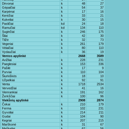
Dirvonai
k
48
27
Gėpaičiai
k
54
37
Karpėnai
k
17
16
Kerėžiai
k
33
21
Kulveliai
k
30
15
Pasličiai
kd
24
18
Ramučiai
kd
134
110
Suginčiai
k
246
175
Šilai
k
42
30
Tilžė
k
32
73
Vegeriai
k
261
179
Vėlaičiai
k
80
110
Vydaučiai
k
36
19
Ventos apylinkė
2668
3589
Avižliai
k
228
231
Paeglesiai
k
153
336
Pašilė
k
17
9
Purviai
k
110
104
Šiurkiškės
k
18
10
Užpelkiai
k
92
91
Venta
k
1718
2534
Vervedžiai
k
41
16
Vienrankiai
k
191
162
Žerkščiai
k
100
96
Viekšnių apylinkė
2908
2874
Čekai
k
210
179
Ferma
k
102
231
Gyvoliai
k
214
211
Gudai
k
104
90
Kegriai
k
207
215
Marškonė
k
31
67
Meškeliai
k
62
56