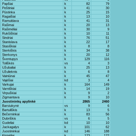
Papšiai
k
82
79
Peštiniai
k
41
30
Pūstinka
k
25
15
Ragaišiai
k
13
10
Ramuldava
k
41
31
Rašimai
k
20
13
Rašimėliai
k
30
9
Rukšiškiai
k
10
11
Sindriai
k
76
51
Stanislava
k
22
17
Stasiškiai
k
8
8
Sterkiškis
k
34
38
Sterkonys
k
20
12
Šventupys
k
129
116
Toliškės
vs
4
3
Užubaliai
k
25
13
Užulieknis
k
6
8
Vainiūnai
k
45
47
Vajėšiai
kd
3
4
Varkujai
k
164
149
Varniškiai
k
14
19
Virpuškiai
k
9
2
Zigmantava
k
9
10
Juostininkų apylinkė
2865
2460
Barsiukynė
vs
9
6
Bartuliškis
k
13
5
Bečerninkai
k
83
56
Dubriškis
vs
6
5
Gudeliai
kd
10
10
Jackagalys
k
101
62
Juostininkai
kd
146
188
Kirmėliai
k
123
122