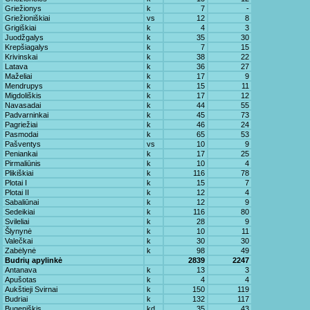
Griežionys
k
7
-
Griežioniškiai
vs
12
8
Grigiškiai
k
4
3
Juodžgalys
k
35
30
Krepšiagalys
k
7
15
Krivinskai
k
38
22
Latava
k
36
27
Maželiai
k
17
9
Mendrupys
k
15
11
Migdoliškis
k
17
12
Navasadai
k
44
55
Padvarninkai
k
45
73
Pagriežiai
k
46
24
Pasmodai
k
65
53
Pašventys
vs
10
9
Peniankai
k
17
25
Pirmaliūnis
k
10
4
Plikiškiai
k
116
78
Plotai I
k
15
7
Plotai II
k
12
4
Sabaliūnai
k
12
9
Sedeikiai
k
116
80
Svileliai
k
28
9
Šlynynė
k
10
11
Valečkai
k
30
30
Zabėlynė
k
98
49
Budrių apylinkė
2839
2247
Antanava
k
13
3
Apušotas
k
4
4
Aukštieji Svirnai
k
150
119
Budriai
k
132
117
Bugeniškis
kd
35
43