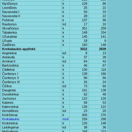
Klydžionys
k
129
86
Leoniškės
k
25
22
Navasodai I
k
50
33
Navasodai II
k
28
22
Pušėnai
k
137
96
Raubonys
kd
17
10
Skraičionys
k
351
258
Tabalenka
k
148
154
Užukalniai
k
145
141
Užupis
k
18
9
Žadiškės
k
183
148
Krokialaukio apylinkė
3022
2839
Angininkai
kd
8
13
Antokolis
k
37
28
Arminai II
kd
64
42
Barkūniškis
k
46
67
Cibiliekai
k
130
116
Čiurlionys I
k
138
166
Čiurlionys II
k
86
66
Čiurlionys III
k
26
24
Čižikai
kd
73
60
Daugirdai
k
161
138
Duselninkai
k
62
48
Jackonys
k
122
126
Kabinės
k
58
53
Kalesninkai
k
136
122
Kirmėliškės
kd
23
20
Krekštėnai
k
305
276
Krokialaukis
mstl
259
298
Krokininkai
k
126
148
Liuklingėnai
kd
38
36
Maštalieriai
k
169
223