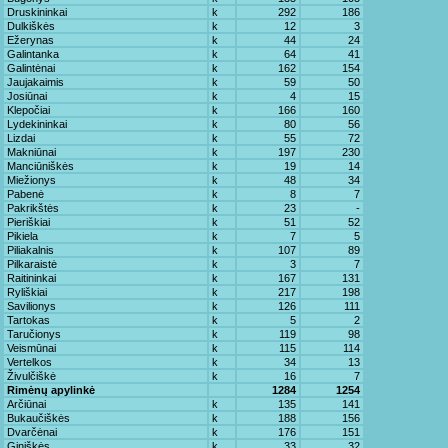
Druskininkai
k
292
186
Dulkiškės
k
12
3
Ežerynas
k
44
24
Galintanka
k
64
41
Galintėnai
k
162
154
Jaujakaimis
k
59
50
Josiūnai
k
4
15
Klepočiai
k
166
160
Lydekininkai
k
80
56
Lizdai
k
55
72
Makniūnai
k
197
230
Manciūniškės
k
19
14
Miežionys
k
48
34
Pabenė
k
8
7
Pakrikštės
k
23
-
Pieriškiai
k
51
52
Pikiela
k
7
5
Piliakalnis
k
107
89
Pilkaraistė
k
3
7
Raitininkai
k
167
131
Ryliškiai
k
217
198
Savilionys
k
126
111
Tartokas
k
5
2
Taručionys
k
119
98
Veismūnai
k
115
114
Vertelkos
k
34
13
Živulčiškė
k
16
7
Rimėnų apylinkė
1284
1254
Arčiūnai
k
135
141
Bukaučiškės
k
188
156
Dvarčėnai
k
176
151
Giniškės
k
33
32