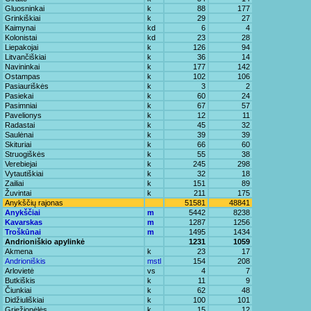
Gluosninkai
k
88
177
Grinkiškiai
k
29
27
Kaimynai
kd
6
4
Kolonistai
kd
23
28
Liepakojai
k
126
94
Litvančiškiai
k
36
14
Navininkai
k
177
142
Ostampas
k
102
106
Pasiauriškės
k
3
2
Pasiekai
k
60
24
Pasimniai
k
67
57
Pavelionys
k
12
11
Radastai
k
45
32
Saulėnai
k
39
39
Skituriai
k
66
60
Struogiškės
k
55
38
Verebiejai
k
245
298
Vytautiškiai
k
32
18
Zailiai
k
151
89
Žuvintai
k
211
175
Anykščių rajonas
51581
48841
Anykščiai
m
5442
8238
Kavarskas
m
1287
1256
Troškūnai
m
1495
1434
Andrioniškio apylinkė
1231
1059
Akmena
k
23
17
Andrioniškis
mstl
154
208
Arlovietė
vs
4
7
Butkiškis
k
11
9
Čiunkiai
k
62
48
Didžiuliškiai
k
100
101
Griežionėlės
k
15
12