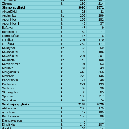
Zizėnai
k
195
214
Simno apylinkė
3090
2571
Aitvariškiai
k
23
11
Angininkai
kd
202
199
Atesninkai I
k
192
182
Atesninkai II
k
42
37
Bažava
k
43
9
Buktininkai
k
69
71
Černiukiškė
k
16
8
Giluičiai
k
201
170
Gražuliai
k
239
177
Kaimynai
kd
68
59
Kalesninkai
k
199
186
Kavalčiukai
k
201
207
Kolonistai
kd
140
108
Komisaruvka
k
101
53
Marinka
k
87
49
Mergalaukis
k
445
366
Metelytė
k
220
146
Paperšėkiai
k
77
48
Ponkiškiai
k
224
193
Saulėnai
k
62
36
Skovagaliai
k
89
65
Spernia
k
103
117
Šarkiškiai
k
47
74
Verebiejų apylinkė
2163
2029
Aleknonys
k
208
175
Ąžuoliniai
k
42
195
Bambininkai
k
155
96
Dambavaragis
k
6
7
Dingiškiai
k
145
107
Giraitė
k
34
14