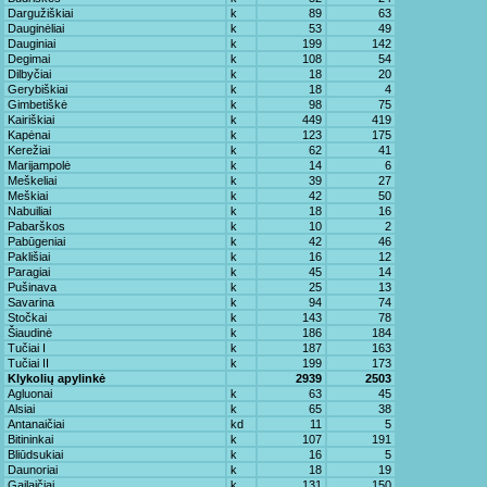
Dargužiškiai
k
89
63
Dauginėliai
k
53
49
Dauginiai
k
199
142
Degimai
k
108
54
Dilbyčiai
k
18
20
Gerybiškiai
k
18
4
Gimbetiškė
k
98
75
Kairiškiai
k
449
419
Kapėnai
k
123
175
Kerežiai
k
62
41
Marijampolė
k
14
6
Meškeliai
k
39
27
Meškiai
k
42
50
Nabuiliai
k
18
16
Pabarškos
k
10
2
Pabūgeniai
k
42
46
Paklišiai
k
16
12
Paragiai
k
45
14
Pušinava
k
25
13
Savarina
k
94
74
Stočkai
k
143
78
Šiaudinė
k
186
184
Tučiai I
k
187
163
Tučiai II
k
199
173
Klykolių apylinkė
2939
2503
Agluonai
k
63
45
Alsiai
k
65
38
Antanaičiai
kd
11
5
Bitininkai
k
107
191
Bliūdsukiai
k
16
5
Daunoriai
k
18
19
Gailaičiai
k
131
150