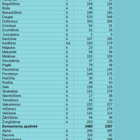
Bogušiškės
k
159
126
Būda
k
48
26
Bukaučiškės
k
196
160
Daugai
k
576
548
Doškonys
k
333
305
Griciūnai
k
54
31
Grumiškės
k
31
25
Juozapava
k
2
5
Kančėnai
k
167
195
Karliškės
kd
183
179
Majauka
k
23
16
Melnytėlė
k
59
58
Mieliūnai
k
152
109
Novoplenta
k
37
35
Pagilė
k
78
48
Pavartėnai
k
126
145
Pocelonys
k
144
176
Rakščia
k
30
21
Rodžia
k
46
53
Sala
k
159
125
Skabeikiai
k
191
178
Slavinčiškės
k
17
38
Tamašava
k
16
10
Vaikantonys
k
222
227
Vėžionys
k
268
276
Viečiūnai
k
141
114
Žilinčiškės
k
56
48
Žvirgždėnai
k
253
233
Domantonių apylinkė
2480
2387
Alytus
k
206
285
Bazorai
k
116
82
Domantonys
k
341
298