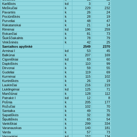
Karliškės
kd
3
2
Meškučiai
k
229
232
Pavartės
k
26
24
Pociūniškės
k
28
19
Purveliai
k
48
47
Rakatanskai
k
21
14
Rimėnai
kd
196
259
Rokančiai
k
81
73
Šiukščiakalnis
k
78
79
Vinkšninės
k
42
25
Santaikos apylinkė
2549
2370
Arminai I
kd
53
45
Balkūnai
k
207
169
Cigoniškiai
kd
83
60
Dapkiškės
k
110
99
Dirvonai
k
59
55
Gudeliai
k
119
69
Kurnėnai
k
115
102
Kurtiniškės
k
26
19
Laukinčiai
k
216
219
Liuklingėnai
kd
125
71
Mančiūnai
k
128
112
Patrakė I
kd
12
8
Pošnia
k
205
177
Rožučiai
k
102
70
Santaika
k
49
75
Sapatiškės
k
32
30
Šipultiškės
k
65
54
Vankiškiai
k
299
334
Varanauskas
k
140
181
Varda
k
57
73
Varnagiriai
kd
152
134