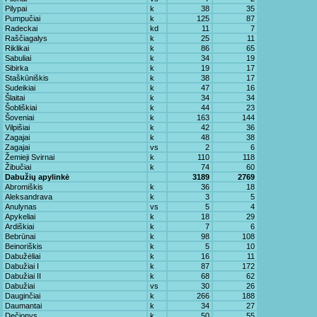
Pilypai
k
38
35
Pumpučiai
k
125
87
Radeckai
kd
11
7
Raščiagalys
k
25
11
Riklikai
k
86
65
Sabuliai
k
34
19
Sibirka
k
19
17
Staškūniškis
k
38
17
Sudeikiai
k
47
16
Šlaitai
k
34
34
Šobliškiai
k
44
23
Šoveniai
k
163
144
Vilpišiai
k
42
36
Zagajai
k
48
38
Zagajai
vs
2
6
Žemieji Svirnai
k
110
118
Žibučiai
k
74
60
Dabužių apylinkė
3189
2769
Abromiškis
k
36
18
Aleksandrava
k
3
5
Anulynas
vs
5
4
Apykeliai
k
18
29
Ardiškiai
k
7
6
Bebrūnai
k
98
108
Beinoriškis
k
5
10
Dabužėliai
k
16
11
Dabužiai I
k
87
172
Dabužiai II
k
68
62
Dabužiai
vs
30
26
Dauginčiai
k
266
188
Daumantai
k
34
27
Dečionys
k
50
55