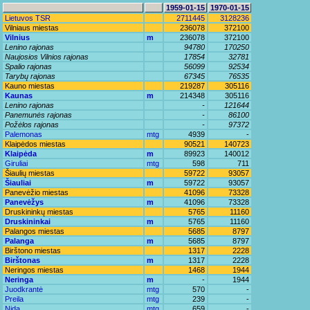
1959-01-15
1970-01-15
Lietuvos TSR
2711445
3128236
Vilniaus miestas
236078
372100
Vilnius
m
236078
372100
Lenino rajonas
94780
170250
Naujosios Vilnios rajonas
17854
32781
Spalio rajonas
56099
92534
Tarybų rajonas
67345
76535
Kauno miestas
219287
305116
Kaunas
m
214348
305116
Lenino rajonas
-
121644
Panemunės rajonas
-
86100
Požėlos rajonas
-
97372
Palemonas
mtg
4939
-
Klaipėdos miestas
90521
140723
Klaipėda
m
89923
140012
Giruliai
mtg
598
711
Šiaulių miestas
59722
93057
Šiauliai
m
59722
93057
Panevėžio miestas
41096
73328
Panevėžys
m
41096
73328
Druskininkų miestas
5765
11160
Druskininkai
m
5765
11160
Palangos miestas
5685
8797
Palanga
m
5685
8797
Birštono miestas
1317
2228
Birštonas
m
1317
2228
Neringos miestas
1468
1944
Neringa
m
-
1944
Juodkrantė
mtg
570
-
Preila
mtg
239
-
Nida
mtg
659
-