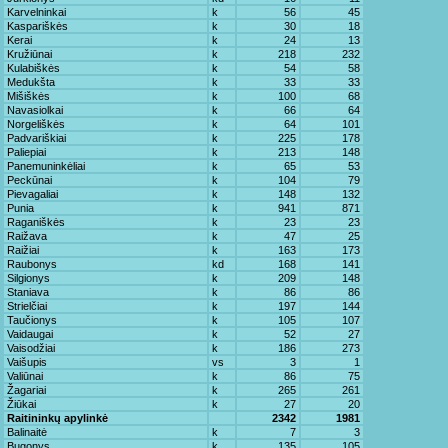
Karvelninkai
k
56
45
Kaspariškės
k
30
18
Kerai
k
24
13
Kružiūnai
k
218
232
Kulabiškės
k
54
58
Medukšta
k
33
33
Mišiškės
k
100
68
Navasiolkai
k
66
64
Norgeliškės
k
64
101
Padvariškiai
k
225
178
Paliepiai
k
213
148
Panemuninkėliai
k
65
53
Peckūnai
k
104
79
Pievagaliai
k
148
132
Punia
k
941
871
Raganiškės
k
23
23
Raižava
k
47
25
Raižiai
k
163
173
Raubonys
kd
168
141
Silgionys
k
209
148
Staniava
k
86
86
Strielčiai
k
197
144
Taučionys
k
105
107
Vaidaugai
k
52
27
Vaisodžiai
k
186
273
Vaišupis
vs
3
1
Valiūnai
k
86
75
Žagariai
k
265
261
Žiūkai
k
27
20
Raitininkų apylinkė
2342
1981
Balinaitė
k
7
3
Bugonys
k
135
105