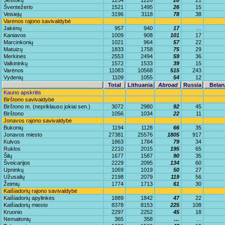
Šeštokų
1254
1226
28
21
Šventežerio
1521
1495
26
15
Veisiejų
3196
3118
78
38
Varėnos rajono savivaldybė
Jakėnų
957
940
17
…
Kaniavos
1009
908
101
17
Marcinkonių
1021
964
57
22
Matuizų
1833
1758
75
29
Merkinės
2553
2494
59
36
Valkininkų
1572
1533
39
15
Varėnos
11083
10568
515
243
Vydenių
1109
1055
54
12
Total
Lithuania
Abroad
Russia
Belar
Kauno apskritis
Birštono savivaldybė
Birštono m. (nepriklauso jokiai sen.)
3072
2980
92
45
Birštono
1056
1034
22
11
Jonavos rajono savivaldybė
Bukonių
1194
1128
66
35
Jonavos miesto
27381
25576
1805
917
Kulvos
1863
1784
79
34
Ruklos
2210
2015
195
65
Šilų
1677
1587
90
35
Šveicarijos
2229
2095
134
60
Upninkų
1069
1019
50
27
Užusalių
2198
2079
119
56
Žeimių
1774
1713
61
30
Kaišiadorių rajono savivaldybė
Kaišiadorių apylinkės
1889
1842
47
22
Kaišiadorių miesto
8378
8153
225
108
Kruonio
2297
2252
45
18
Nemaitonių
365
358
…
…