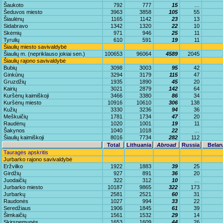
Šaukoto
792
777
15
…
Šeduvos miesto
3963
3858
105
55
Šiaulėnų
1165
1142
23
13
Sidabravo
1342
1320
22
10
Skėmių
971
946
25
11
Tyrulių
610
591
19
11
Šiaulių miesto savivaldybė
Šiaulių m. (nepriklauso jokiai sen.)
100653
96064
4589
2045
Šiaulių rajono savivaldybė
Bubių
3098
3003
95
42
Ginkūnų
3294
3179
115
47
Gruzdžių
1935
1890
45
20
Kairių
3021
2879
142
64
Kuršėnų kaimiškoji
3466
3380
86
34
Kuršėnų miesto
10916
10610
306
138
Kužių
3330
3236
94
36
Meškuičių
1781
1734
47
20
Raudėnų
1020
1001
19
11
Šakynos
1040
1018
22
…
Šiaulių kaimiškoji
8016
7734
282
112
Total
Lithuania
Abroad
Russia
Belar
Tauragės apskritis
Jurbarko rajono savivaldybė
Eržvilko
1922
1883
39
25
Girdžių
927
891
36
20
Juodaičių
322
312
10
…
Jurbarko miesto
10187
9865
322
173
Jurbarkų
2581
2521
60
31
Raudonės
1027
994
33
22
Seredžiaus
1906
1845
61
39
Šimkaičių
1561
1532
29
14
Skirsnemunės
1653
1609
44
26