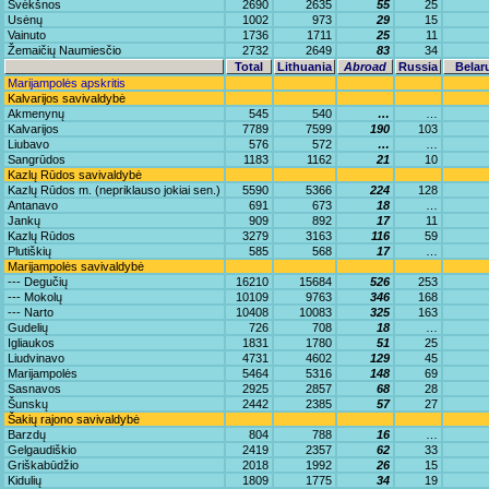
Švėkšnos
2690
2635
55
25
Usėnų
1002
973
29
15
Vainuto
1736
1711
25
11
Žemaičių Naumiesčio
2732
2649
83
34
Total
Lithuania
Abroad
Russia
Belar
Marijampolės apskritis
Kalvarijos savivaldybė
Akmenynų
545
540
…
…
Kalvarijos
7789
7599
190
103
Liubavo
576
572
…
…
Sangrūdos
1183
1162
21
10
Kazlų Rūdos savivaldybė
Kazlų Rūdos m. (nepriklauso jokiai sen.)
5590
5366
224
128
Antanavo
691
673
18
…
Jankų
909
892
17
11
Kazlų Rūdos
3279
3163
116
59
Plutiškių
585
568
17
…
Marijampolės savivaldybė
--- Degučių
16210
15684
526
253
--- Mokolų
10109
9763
346
168
--- Narto
10408
10083
325
163
Gudelių
726
708
18
…
Igliaukos
1831
1780
51
25
Liudvinavo
4731
4602
129
45
Marijampolės
5464
5316
148
69
Sasnavos
2925
2857
68
28
Šunskų
2442
2385
57
27
Šakių rajono savivaldybė
Barzdų
804
788
16
…
Gelgaudiškio
2419
2357
62
33
Griškabūdžio
2018
1992
26
15
Kidulių
1809
1775
34
19