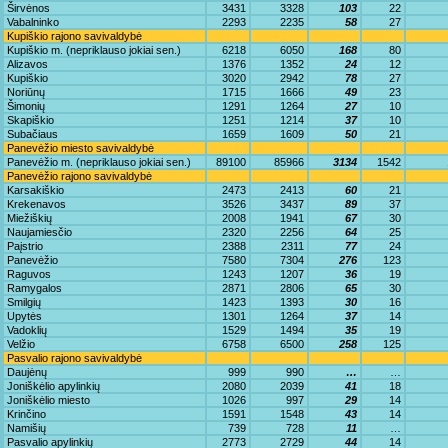
Širvėnos
3431
3328
103
22
Vabalninko
2293
2235
58
27
Kupiškio rajono savivaldybė
Kupiškio m. (nepriklauso jokiai sen.)
6218
6050
168
80
Alizavos
1376
1352
24
12
Kupiškio
3020
2942
78
27
Noriūnų
1715
1666
49
23
Šimonių
1291
1264
27
10
Skapiškio
1251
1214
37
10
Subačiaus
1659
1609
50
21
Panevėžio miesto savivaldybė
Panevėžio m. (nepriklauso jokiai sen.)
89100
85966
3134
1542
Panevėžio rajono savivaldybė
Karsakiškio
2473
2413
60
21
Krekenavos
3526
3437
89
37
Miežiškių
2008
1941
67
30
Naujamiesčio
2320
2256
64
25
Paįstrio
2388
2311
77
24
Panevėžio
7580
7304
276
123
Raguvos
1243
1207
36
19
Ramygalos
2871
2806
65
30
Smilgių
1423
1393
30
16
Upytės
1301
1264
37
14
Vadoklių
1529
1494
35
19
Velžio
6758
6500
258
125
Pasvalio rajono savivaldybė
Daujėnų
999
990
…
…
Joniškėlio apylinkių
2080
2039
41
18
Joniškėlio miesto
1026
997
29
14
Krinčino
1591
1548
43
14
Namišių
739
728
11
…
Pasvalio apylinkių
2773
2729
44
14