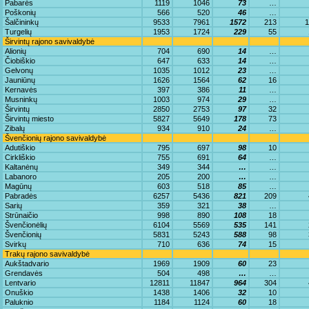
Pabarės
1119
1046
73
…
Poškonių
566
520
46
…
Šalčininkų
9533
7961
1572
213
1
Turgelių
1953
1724
229
55
Širvintų rajono savivaldybė
Alionių
704
690
14
…
Čiobiškio
647
633
14
…
Gelvonų
1035
1012
23
…
Jauniūnų
1626
1564
62
16
Kernavės
397
386
11
…
Musninkų
1003
974
29
…
Širvintų
2850
2753
97
32
Širvintų miesto
5827
5649
178
73
Zibalų
934
910
24
…
Švenčionių rajono savivaldybė
Adutiškio
795
697
98
10
Cirkliškio
755
691
64
…
Kaltanėnų
349
344
…
…
Labanoro
205
200
…
…
Magūnų
603
518
85
…
Pabradės
6257
5436
821
209
Sarių
359
321
38
…
Strūnaičio
998
890
108
18
Švenčionėlių
6104
5569
535
141
Švenčionių
5831
5243
588
98
Svirkų
710
636
74
15
Trakų rajono savivaldybė
Aukštadvario
1969
1909
60
23
Grendavės
504
498
…
…
Lentvario
12811
11847
964
304
Onuškio
1438
1406
32
10
Paluknio
1184
1124
60
18