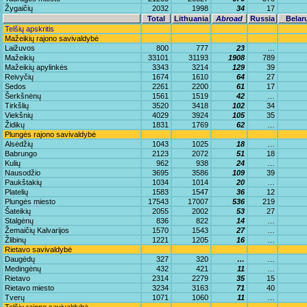
Žygaičių
2032
1998
34
17
Total
Lithuania
Abroad
Russia
Belar
Telšių apskritis
Mažeikių rajono savivaldybė
Laižuvos
800
777
23
…
Mažeikių
33101
31193
1908
789
Mažeikių apylinkės
3343
3214
129
39
Reivyčių
1674
1610
64
27
Sedos
2261
2200
61
17
Šerkšnėnų
1561
1519
42
…
Tirkšlių
3520
3418
102
34
Viekšnių
4029
3924
105
35
Židikų
1831
1769
62
…
Plungės rajono savivaldybė
Alsėdžių
1043
1025
18
…
Babrungo
2123
2072
51
18
Kulių
962
938
24
…
Nausodžio
3695
3586
109
39
Paukštakių
1034
1014
20
…
Platelių
1583
1547
36
12
Plungės miesto
17543
17007
536
219
Šateikių
2055
2002
53
27
Stalgėnų
836
822
14
…
Žemaičių Kalvarijos
1570
1543
27
…
Žlibinų
1221
1205
16
…
Rietavo savivaldybė
Daugėdų
327
320
…
…
Medingėnų
432
421
11
…
Rietavo
2314
2279
35
15
Rietavo miesto
3234
3163
71
40
Tverų
1071
1060
11
…