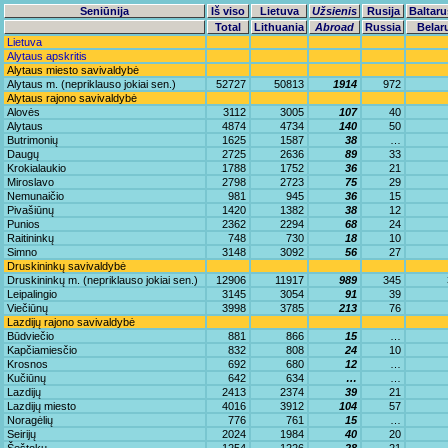
Seniūnija
Iš viso
Lietuva
Užsienis
Rusija
Baltaru
Total
Lithuania
Abroad
Russia
Belar
Lietuva
Alytaus apskritis
Alytaus miesto savivaldybė
Alytaus m. (nepriklauso jokiai sen.)
52727
50813
1914
972
Alytaus rajono savivaldybė
Alovės
3112
3005
107
40
Alytaus
4874
4734
140
50
Butrimonių
1625
1587
38
…
Daugų
2725
2636
89
33
Krokialaukio
1788
1752
36
21
Miroslavo
2798
2723
75
29
Nemunaičio
981
945
36
15
Pivašiūnų
1420
1382
38
12
Punios
2362
2294
68
24
Raitininkų
748
730
18
10
Simno
3148
3092
56
27
Druskininkų savivaldybė
Druskininkų m. (nepriklauso jokiai sen.)
12906
11917
989
345
Leipalingio
3145
3054
91
39
Viečiūnų
3998
3785
213
76
Lazdijų rajono savivaldybė
Būdviečio
881
866
15
…
Kapčiamiesčio
832
808
24
10
Krosnos
692
680
12
…
Kučiūnų
642
634
…
…
Lazdijų
2413
2374
39
21
Lazdijų miesto
4016
3912
104
57
Noragėlių
776
761
15
…
Seirijų
2024
1984
40
20