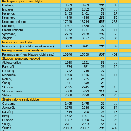
Kretingos rajono savivaldybė
Darbėnų
3863
3763
100
33
Imbarės
1689
1652
37
…
Kartenos
1433
1401
32
17
Kretingos
4849
4686
163
50
Kretingos miesto
17249
16714
535
237
Kūlupėnų
1407
1386
21
…
Salantų miesto
1272
1241
31
14
Vydmantų
2239
2138
101
50
Žalgirio
3638
3527
111
38
Neringos savivaldybė
Neringos m. (nepriklauso jokiai sen.)
3609
3441
168
92
Palangos miesto savivaldybė
Palangos m. (nepriklauso jokiai sen.)
16746
15839
907
402
Skuodo rajono savivaldybė
Aleksandrijos
1160
1121
39
…
Barstyčių
674
651
23
10
Lenkimų
742
715
27
…
Mosėdžio
1899
1846
53
14
Notėnų
763
735
28
…
Šačių
871
848
23
…
Skuodo
2325
2245
80
18
Skuodo miesto
5508
5293
215
59
Ylakių
2308
2229
79
20
Šilutės rajono savivaldybė
Gardamo
1495
1475
20
…
Juknaičių
2178
2086
92
54
Katyčių
814
790
24
13
Kintų
1442
1391
51
23
Rusnės
1357
1300
57
23
Saugų
2761
2693
68
39
Šilutės
20863
20067
796
402