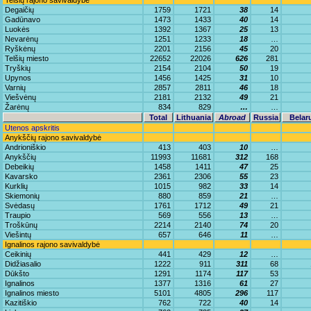
Telšių rajono savivaldybė
Degaičių
1759
1721
38
14
Gadūnavo
1473
1433
40
14
Luokės
1392
1367
25
13
Nevarėnų
1251
1233
18
…
Ryškėnų
2201
2156
45
20
Telšių miesto
22652
22026
626
281
Tryškių
2154
2104
50
19
Upynos
1456
1425
31
10
Varnių
2857
2811
46
18
Viešvėnų
2181
2132
49
21
Žarėnų
834
829
…
…
Total
Lithuania
Abroad
Russia
Belar
Utenos apskritis
Anykščių rajono savivaldybė
Andrioniškio
413
403
10
…
Anykščių
11993
11681
312
168
Debeikių
1458
1411
47
25
Kavarsko
2361
2306
55
23
Kurklių
1015
982
33
14
Skiemonių
880
859
21
…
Svėdasų
1761
1712
49
21
Traupio
569
556
13
…
Troškūnų
2214
2140
74
20
Viešintų
657
646
11
…
Ignalinos rajono savivaldybė
Ceikinių
441
429
12
…
Didžiasalio
1222
911
311
68
Dūkšto
1291
1174
117
53
Ignalinos
1377
1316
61
27
Ignalinos miesto
5101
4805
296
117
Kazitiškio
762
722
40
14