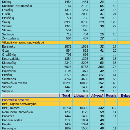
Kriūkų
1454
1431
23
…
Kudirkos Naumiesčio
2167
2102
65
42
Lekėčių
1316
1284
32
13
Lukšių
2071
2030
41
24
Plokščių
774
756
18
13
Šakių
8993
8780
213
128
Sintautų
1329
1293
36
22
Slavikų
554
546
…
…
Sudargo
719
704
15
13
Žvirgždaičių
504
487
17
…
Vilkaviškio rajono savivaldybė
Bartninkų
1871
1839
32
17
Gižų
854
813
41
20
Gražiškių
703
696
…
…
Keturvalakių
1354
1326
28
15
Klausučių
2349
2296
53
35
Kybartų
6026
5763
263
174
Pajevonio
1104
1074
30
16
Pilviškių
3775
3658
117
61
Šeimenos
4767
4659
108
56
Vilkaviškio miesto
10290
10033
257
149
Virbalio
1449
1408
41
27
Vištyčio
826
807
19
16
Total
Lithuania
Abroad
Russia
Belar
Panevėžio apskritis
Biržų rajono savivaldybė
Biržų miesto
10734
10392
342
112
Nemunėlio Radviliškio
1238
1179
59
14
Pabiržės
1442
1406
36
11
Pačeriaukštės
1130
1084
46
…
Papilio
1439
1394
45
…
Parovėjos
1607
1558
49
11