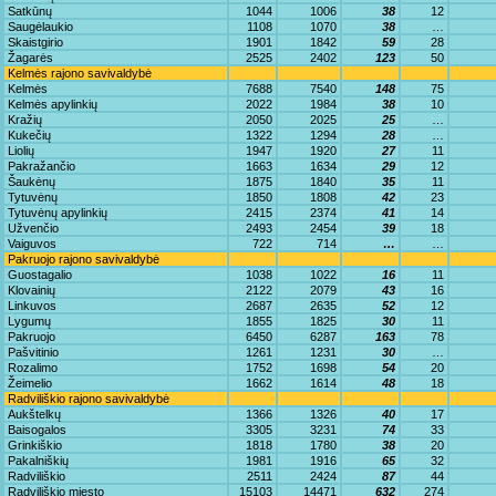
Satkūnų
1044
1006
38
12
Saugėlaukio
1108
1070
38
…
Skaistgirio
1901
1842
59
28
Žagarės
2525
2402
123
50
Kelmės rajono savivaldybė
Kelmės
7688
7540
148
75
Kelmės apylinkių
2022
1984
38
10
Kražių
2050
2025
25
…
Kukečių
1322
1294
28
…
Liolių
1947
1920
27
11
Pakražančio
1663
1634
29
12
Šaukėnų
1875
1840
35
11
Tytuvėnų
1850
1808
42
23
Tytuvėnų apylinkių
2415
2374
41
14
Užvenčio
2493
2454
39
18
Vaiguvos
722
714
…
…
Pakruojo rajono savivaldybė
Guostagalio
1038
1022
16
11
Klovainių
2122
2079
43
16
Linkuvos
2687
2635
52
12
Lygumų
1855
1825
30
11
Pakruojo
6450
6287
163
78
Pašvitinio
1261
1231
30
…
Rozalimo
1752
1698
54
20
Žeimelio
1662
1614
48
18
Radviliškio rajono savivaldybė
Aukštelkų
1366
1326
40
17
Baisogalos
3305
3231
74
33
Grinkiškio
1818
1780
38
20
Pakalniškių
1981
1916
65
32
Radviliškio
2511
2424
87
44
Radviliškio miesto
15103
14471
632
274