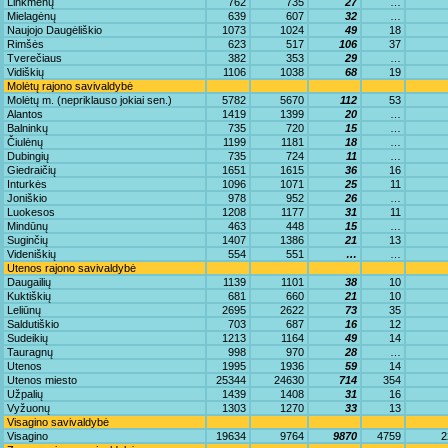
Linkmenų
762
735
27
…
Mielagėnų
639
607
32
…
Naujojo Daugėliškio
1073
1024
49
18
Rimšės
623
517
106
37
Tverečiaus
382
353
29
…
Vidiškių
1106
1038
68
19
Molėtų rajono savivaldybė
Molėtų m. (nepriklauso jokiai sen.)
5782
5670
112
53
Alantos
1419
1399
20
…
Balninkų
735
720
15
…
Čiulėnų
1199
1181
18
…
Dubingių
735
724
11
…
Giedraičių
1651
1615
36
16
Inturkės
1096
1071
25
11
Joniškio
978
952
26
…
Luokesos
1208
1177
31
11
Mindūnų
463
448
15
…
Suginčių
1407
1386
21
13
Videniškių
554
551
…
…
Utenos rajono savivaldybė
Daugailių
1139
1101
38
10
Kuktiškių
681
660
21
10
Leliūnų
2695
2622
73
35
Saldutiškio
703
687
16
12
Sudeikių
1213
1164
49
14
Tauragnų
998
970
28
…
Utenos
1995
1936
59
14
Utenos miesto
25344
24630
714
354
Užpalių
1439
1408
31
16
Vyžuonų
1303
1270
33
13
Visagino savivaldybė
Visagino
19634
9764
9870
4759
2