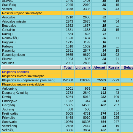
Šilavoto
1440
1405
35
15
Stakliškių
2045
2010
35
15
Veiverių
3378
3303
75
43
Raseinių rajono savivaldybė
Ariogalos
2710
2658
52
…
Ariogalos miesto
2743
2673
70
34
Betygalos
1652
1637
15
…
Girkalnio
1381
1353
28
15
Kalnujų
834
823
11
…
Nemakščių
1520
1494
26
11
Pagojukų
1215
1199
16
…
Paliepių
1518
1502
16
…
Raseinių
2881
2847
34
15
Raseinių miesto
9865
9670
195
92
Šiluvos
1923
1895
28
11
Viduklės
2951
2893
58
25
Total
Lithuania
Abroad
Russia
Belar
Klaipėdos apskritis
Klaipėdos miesto savivaldybė
Klaipėdos m. (nepriklauso jokiai sen.)
152008
136399
15609
7779
1
Klaipėdos rajono savivaldybė
Agluonėnų
1001
969
32
…
Dauparų-Kvietinių
2783
2640
143
43
Dovilų
5264
5012
252
109
Endriejavo
1372
1344
28
13
Gargždų
15065
14583
482
237
Judrėnų
588
580
…
…
Kretingalės
5005
4731
274
134
Priekulės
8468
8010
458
225
Sendvario
10969
10305
664
247
Veiviržėnų
2458
2414
44
19
Vėžaičių
3986
3884
102
30