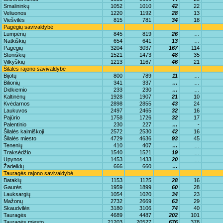
Smalininkų
1052
1010
42
22
Veliuonos
1220
1192
28
13
Viešvilės
815
781
34
18
Pagėgių savivaldybė
Lumpėnų
845
819
26
…
Natkiškių
654
641
13
…
Pagėgių
3204
3037
167
114
Stoniškių
1521
1473
48
35
Vilkyškių
1213
1167
46
21
Šilalės rajono savivaldybė
Bijotų
800
789
11
…
Bilionių
341
337
…
…
Didkiemio
233
230
…
…
Kaltinėnų
1928
1907
21
10
Kvėdarnos
2898
2855
43
24
Laukuvos
2497
2465
32
16
Pajūrio
1758
1726
32
17
Palentinio
230
227
…
-
Šilalės kaimiškoji
2572
2530
42
16
Šilalės miesto
4729
4636
93
45
Tenenių
410
407
…
…
Traksėdžio
1540
1521
19
…
Upynos
1453
1433
20
…
Žadeikių
666
660
…
…
Tauragės rajono savivaldybė
Batakių
1153
1125
28
16
Gaurės
1959
1899
60
28
Lauksargių
1054
1020
34
23
Mažonų
2732
2669
63
29
Skaudvilės
3180
3106
74
40
Tauragės
4689
4487
202
101
Tauragės miesto
21203
20527
676
378