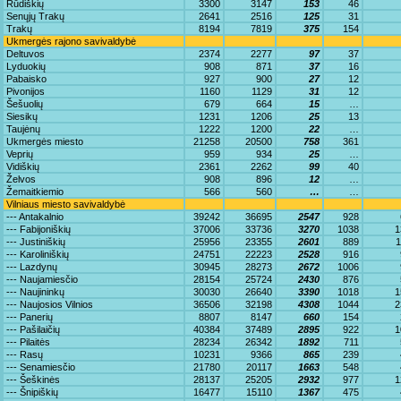
Rūdiškių
3300
3147
153
46
Senųjų Trakų
2641
2516
125
31
Trakų
8194
7819
375
154
Ukmergės rajono savivaldybė
Deltuvos
2374
2277
97
37
Lyduokių
908
871
37
16
Pabaisko
927
900
27
12
Pivonijos
1160
1129
31
12
Šešuolių
679
664
15
…
Siesikų
1231
1206
25
13
Taujėnų
1222
1200
22
…
Ukmergės miesto
21258
20500
758
361
Veprių
959
934
25
…
Vidiškių
2361
2262
99
40
Želvos
908
896
12
…
Žemaitkiemio
566
560
…
…
Vilniaus miesto savivaldybė
--- Antakalnio
39242
36695
2547
928
--- Fabijoniškių
37006
33736
3270
1038
1
--- Justiniškių
25956
23355
2601
889
1
--- Karoliniškių
24751
22223
2528
916
--- Lazdynų
30945
28273
2672
1006
--- Naujamiesčio
28154
25724
2430
876
--- Naujininkų
30030
26640
3390
1018
1
--- Naujosios Vilnios
36506
32198
4308
1044
2
--- Panerių
8807
8147
660
154
--- Pašilaičių
40384
37489
2895
922
1
--- Pilaitės
28234
26342
1892
711
--- Rasų
10231
9366
865
239
--- Senamiesčio
21780
20117
1663
548
--- Šeškinės
28137
25205
2932
977
1
--- Šnipiškių
16477
15110
1367
475