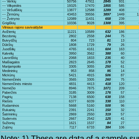
--- Verkių
50756
47911
2845
931
--- Vilkpėdės
19325
17470
1855
585
--- Viršuliškių
13877
12588
1289
408
--- Žirmūnų
43453
39556
3897
1449
1
--- Žvėryno
12089
11431
658
239
Grigiškių
10336
9028
1308
395
Vilniaus rajono savivaldybė
Avižienių
11221
10589
632
186
Bezdonių
2802
2558
244
75
Buivydžių
804
723
81
13
Dūkštų
1808
1729
79
26
Juodšilių
4765
4161
604
163
Kalvelių
3950
3562
388
60
Lavoriškių
2068
1833
235
40
Maišiagalos
2823
2645
178
52
Marijampolio
3305
3055
250
61
Medininkų
953
858
95
14
Mickūnų
5421
4915
506
87
Nemenčinės
3565
3305
260
75
Nemenčinės miesto
4831
4413
418
120
Nemėžio
8946
7875
1071
209
Paberžės
3185
3009
176
57
Pagirių
7138
6500
638
158
Riešės
6377
6039
338
110
Rudaminos
5668
5160
508
96
Rukainių
2391
2241
150
32
Šatrininkų
2869
2550
319
57
Sudervės
2667
2542
125
41
Sužionių
1621
1537
84
27
Zujūnų
7117
6733
384
106
Note: 1) These are data of a sample sur