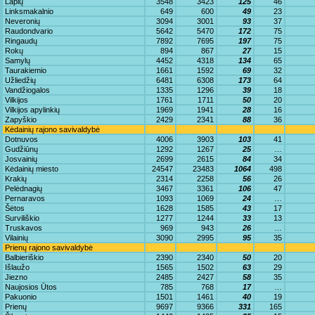
Lapių
3548
3423
125
46
Linksmakalnio
649
600
49
23
Neveronių
3094
3001
93
37
Raudondvario
5642
5470
172
75
Ringaudų
7892
7695
197
75
Rokų
894
867
27
15
Samylų
4452
4318
134
65
Taurakiemio
1661
1592
69
32
Užliedžių
6481
6308
173
64
Vandžiogalos
1335
1296
39
18
Vilkijos
1761
1711
50
20
Vilkijos apylinkių
1969
1941
28
16
Zapyškio
2429
2341
88
36
Kėdainių rajono savivaldybė
Dotnuvos
4006
3903
103
41
Gudžiūnų
1292
1267
25
…
Josvainių
2699
2615
84
34
Kėdainių miesto
24547
23483
1064
498
Krakių
2314
2258
56
26
Pelėdnagių
3467
3361
106
47
Pernaravos
1093
1069
24
…
Šėtos
1628
1585
43
17
Surviliškio
1277
1244
33
13
Truskavos
969
943
26
…
Vilainių
3090
2995
95
35
Prienų rajono savivaldybė
Balbieriškio
2390
2340
50
20
Išlaužo
1565
1502
63
29
Jiezno
2485
2427
58
35
Naujosios Ūtos
785
768
17
…
Pakuonio
1501
1461
40
19
Prienų
9697
9366
331
165