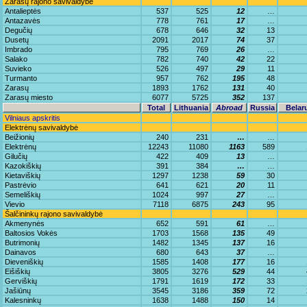
Zarasų rajono savivaldybė
Antalieptės
537
525
12
…
Antazavės
778
761
17
…
Degučių
678
646
32
13
Dusetų
2091
2017
74
37
Imbrado
795
769
26
…
Salako
782
740
42
22
Suvieko
526
497
29
11
Turmanto
957
762
195
48
Zarasų
1893
1762
131
40
Zarasų miesto
6077
5725
352
137
Total
Lithuania
Abroad
Russia
Belar
Vilniaus apskritis
Elektrėnų savivaldybė
Beižionių
240
231
…
…
Elektrėnų
12243
11080
1163
589
Gilučių
422
409
13
…
Kazokiškių
391
384
…
…
Kietaviškių
1297
1238
59
30
Pastrėvio
641
621
20
11
Semeliškių
1024
997
27
…
Vievio
7118
6875
243
95
Šalčininkų rajono savivaldybė
Akmenynės
652
591
61
…
Baltosios Vokės
1703
1568
135
49
Butrimonių
1482
1345
137
16
Dainavos
680
643
37
…
Dieveniškių
1585
1408
177
16
Eišiškių
3805
3276
529
44
Gerviškių
1791
1619
172
33
Jašiūnų
3545
3186
359
72
Kalesninkų
1638
1488
150
14