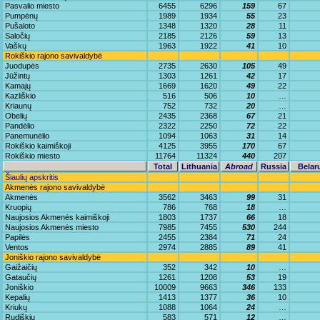
Pasvalio miesto
6455
6296
159
67
Pumpėnų
1989
1934
55
23
Pušaloto
1348
1320
28
11
Saločių
2185
2126
59
13
Vaškų
1963
1922
41
10
Rokiškio rajono savivaldybė
Juodupės
2735
2630
105
49
Jūžintų
1303
1261
42
17
Kamajų
1669
1620
49
22
Kazliškio
516
506
10
…
Kriaunų
752
732
20
…
Obelių
2435
2368
67
21
Pandėlio
2322
2250
72
22
Panemunėlio
1094
1063
31
14
Rokiškio kaimiškoji
4125
3955
170
67
Rokiškio miesto
11764
11324
440
207
Total
Lithuania
Abroad
Russia
Belar
Šiaulių apskritis
Akmenės rajono savivaldybė
Akmenės
3562
3463
99
31
Kruopių
786
768
18
…
Naujosios Akmenės kaimiškoji
1803
1737
66
18
Naujosios Akmenės miesto
7985
7455
530
244
Papilės
2455
2384
71
24
Ventos
2974
2885
89
41
Joniškio rajono savivaldybė
Gaižaičių
352
342
10
…
Gataučių
1261
1208
53
19
Joniškio
10009
9663
346
133
Kepalių
1413
1377
36
10
Kriukų
1088
1064
24
…
Rudiškių
583
571
12
…