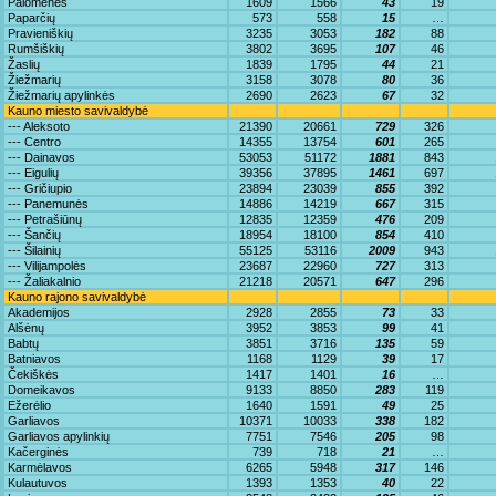
Palomenės
1609
1566
43
19
Paparčių
573
558
15
…
Pravieniškių
3235
3053
182
88
Rumšiškių
3802
3695
107
46
Žaslių
1839
1795
44
21
Žiežmarių
3158
3078
80
36
Žiežmarių apylinkės
2690
2623
67
32
Kauno miesto savivaldybė
--- Aleksoto
21390
20661
729
326
--- Centro
14355
13754
601
265
--- Dainavos
53053
51172
1881
843
--- Eigulių
39356
37895
1461
697
--- Gričiupio
23894
23039
855
392
--- Panemunės
14886
14219
667
315
--- Petrašiūnų
12835
12359
476
209
--- Šančių
18954
18100
854
410
--- Šilainių
55125
53116
2009
943
--- Vilijampolės
23687
22960
727
313
--- Žaliakalnio
21218
20571
647
296
Kauno rajono savivaldybė
Akademijos
2928
2855
73
33
Alšėnų
3952
3853
99
41
Babtų
3851
3716
135
59
Batniavos
1168
1129
39
17
Čekiškės
1417
1401
16
…
Domeikavos
9133
8850
283
119
Ežerėlio
1640
1591
49
25
Garliavos
10371
10033
338
182
Garliavos apylinkių
7751
7546
205
98
Kačerginės
739
718
21
…
Karmėlavos
6265
5948
317
146
Kulautuvos
1393
1353
40
22