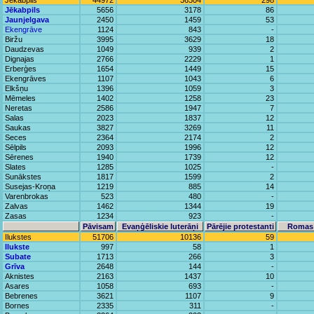
Jēkabpils
44972
36304
298
Jēkabpils
5656
3178
86
Jaunjelgava
2450
1459
53
Ekengrāve
1124
843
-
Biržu
3995
3629
18
Daudzevas
1049
939
2
Dignajas
2766
2229
1
Erberģes
1654
1449
15
Ekengrāves
1107
1043
6
Elkšņu
1396
1059
3
Mēmeles
1402
1258
23
Neretas
2586
1947
7
Salas
2023
1837
12
Saukas
3827
3269
11
Seces
2364
2174
2
Sēlpils
2093
1996
12
Sērenes
1940
1739
12
Slates
1285
1025
-
Sunākstes
1817
1599
2
Susejas-Kroņa
1219
885
14
Varenbrokas
523
480
-
Zalvas
1462
1344
19
Zasas
1234
923
-
Pāvisam
Evaņģēliskie luterāņi
Pārējie protestanti
Romas 
Ilukstes
51706
10136
59
Ilukste
997
58
1
Subate
1713
266
3
Grīva
2648
144
-
Aknistes
2163
1437
10
Asares
1058
693
-
Bebrenes
3621
1107
9
Bornes
2335
311
-