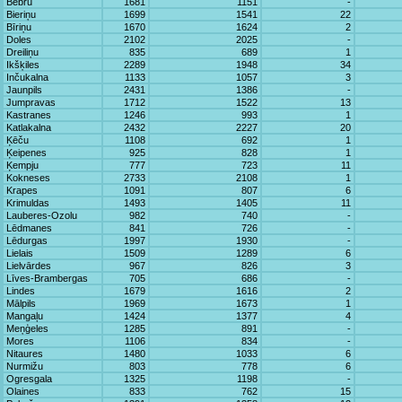
Bebru
1681
1151
-
Bieriņu
1699
1541
22
Bīriņu
1670
1624
2
Doles
2102
2025
-
Dreiliņu
835
689
1
Ikšķiles
2289
1948
34
Inčukalna
1133
1057
3
Jaunpils
2431
1386
-
Jumpravas
1712
1522
13
Kastranes
1246
993
1
Katlakalna
2432
2227
20
Ķēču
1108
692
1
Ķeipenes
925
828
1
Ķempju
777
723
11
Kokneses
2733
2108
1
Krapes
1091
807
6
Krimuldas
1493
1405
11
Lauberes-Ozolu
982
740
-
Lēdmanes
841
726
-
Lēdurgas
1997
1930
-
Lielais
1509
1289
6
Lielvārdes
967
826
3
Līves-Brambergas
705
686
-
Lindes
1679
1616
2
Mālpils
1969
1673
1
Mangaļu
1424
1377
4
Meņģeles
1285
891
-
Mores
1106
834
-
Nitaures
1480
1033
6
Nurmižu
803
778
6
Ogresgala
1325
1198
-
Olaines
833
762
15