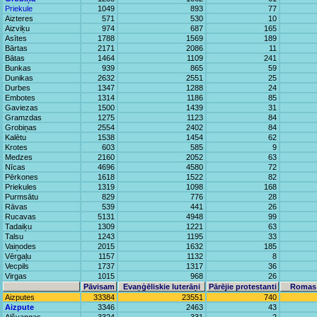
Priekule
1049
893
77
Aizteres
571
530
10
Aizviķu
974
687
165
Asītes
1788
1569
189
Bārtas
2171
2086
11
Bātas
1464
1109
241
Bunkas
939
865
59
Dunikas
2632
2551
25
Durbes
1347
1288
24
Embotes
1314
1186
85
Gaviezas
1500
1439
31
Gramzdas
1275
1123
84
Grobiņas
2554
2402
84
Kalētu
1538
1454
62
Krotes
603
585
9
Medzes
2160
2052
63
Nīcas
4696
4580
72
Pērkones
1618
1522
82
Priekules
1319
1098
168
Purmsātu
829
776
28
Rāvas
539
441
26
Rucavas
5131
4948
99
Tadaiķu
1309
1221
63
Talsu
1243
1195
33
Vaiņodes
2015
1632
185
Vērgaļu
1157
1132
8
Vecpils
1737
1317
36
Virgas
1015
968
26
Pāvisam
Evaņģēliskie luterāņi
Pārējie protestanti
Romas 
Aizputes
33384
23551
740
Aizpute
3346
2463
43