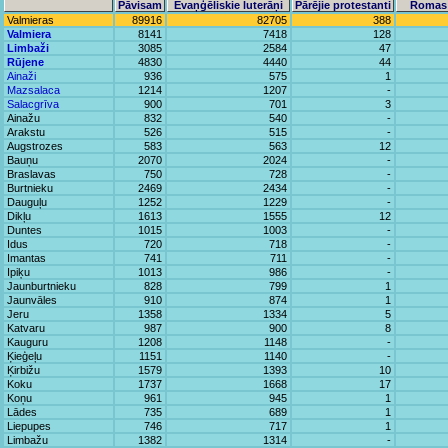
Pāvisam
Evaņģēliskie luterāņi
Pārējie protestanti
Romas 
Valmieras
89916
82705
388
Valmiera
8141
7418
128
Limbaži
3085
2584
47
Rūjene
4830
4440
44
Ainaži
936
575
1
Mazsalaca
1214
1207
-
Salacgrīva
900
701
3
Ainažu
832
540
-
Arakstu
526
515
-
Augstrozes
583
563
12
Bauņu
2070
2024
-
Braslavas
750
728
-
Burtnieku
2469
2434
-
Dauguļu
1252
1229
-
Dikļu
1613
1555
12
Duntes
1015
1003
-
Idus
720
718
-
Imantas
741
711
-
Ipiķu
1013
986
-
Jaunburtnieku
828
799
1
Jaunvāles
910
874
1
Jeru
1358
1334
5
Katvaru
987
900
8
Kauguru
1208
1148
-
Ķieģeļu
1151
1140
-
Ķirbižu
1579
1393
10
Koku
1737
1668
17
Koņu
961
945
1
Lādes
735
689
1
Liepupes
746
717
1
Limbažu
1382
1314
-