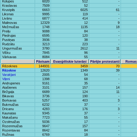
Kolupes
6020
512
-
Kraslavas
7509
52
-
Krustpils
6663
6025
61
Liksnas
9995
119
-
Livānu
6877
414
-
Malinovas
12329
12
9
Mežmuižas
1748
1135
18
Preiļu
9088
84
-
Piedrujas
6595
120
-
Pustiņas
3936
38
-
Rudzātu
3213
223
-
Ungurmuižas
3780
2612
11
Višku
7845
96
-
Vārkavas
8084
55
-
Pāvisam
Evaņģēliskie luterāņi
Pārējie protestanti
Romas 
Rēzeknes
144931
3459
70
Rēzekne
12620
1349
39
Varakļani
2005
54
-
Viļeni
1398
68
-
Andrupenes
9161
35
-
Atašienes
3101
157
14
Biržgaļa
6689
124
11
Bikavas
3736
190
-
Borkavas
5257
403
3
Bukmuižas
6232
37
-
Dricanu
4283
176
3
Kaunatas
9345
37
-
Makašanu
7723
55
-
Ozolmuižas
5036
17
-
Rozenmuižas
9647
157
-
Rozentavas
8642
84
-
Ružinas
6769
18
-