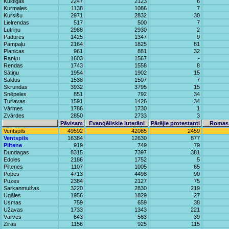
Kuldigas
2247
2123
6
Kurmales
1138
1086
7
Kursišu
2971
2832
30
Lielrendas
517
500
7
Lutriņu
2988
2930
2
Padures
1425
1347
9
Pampaļu
2164
1825
81
Planicas
961
881
32
Raņķu
1603
1567
-
Rendas
1743
1558
8
Sātiņu
1954
1902
15
Saldus
1538
1507
7
Skrundas
3932
3795
15
Snēpeles
851
792
34
Turlavas
1591
1426
34
Vārmes
1786
1730
1
Zvārdes
2850
2733
3
Pāvisam
Evaņģēliskie luterāņi
Pārējie protestanti
Romas 
Ventspils
49592
42085
2459
Ventspils
16384
12630
877
Piltene
919
749
79
Dundagas
8315
7397
381
Edoles
2186
1752
5
Piltenes
1107
1005
65
Popes
4713
4498
90
Puzes
2384
2127
75
Sarkanmuižas
3220
2830
219
Ugāles
1956
1829
27
Usmas
759
659
38
Užavas
1733
1343
221
Vārves
643
563
39
Ziras
1156
925
115