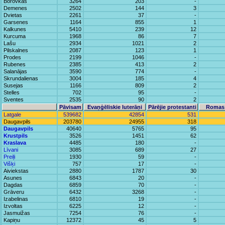
Borovkas
3264
203
-
Demenes
2502
144
3
Dvietas
2261
37
-
Garsenes
1164
855
1
Kalkunes
5410
239
12
Kurcuma
1968
86
7
Lašu
2934
1021
2
Pilskalnes
2087
123
1
Prodes
2199
1046
-
Rubenes
2385
413
2
Salanājas
3590
774
-
Skrundalienas
3004
185
4
Susejas
1166
809
2
Stelles
702
95
-
Sventes
2535
90
2
Pāvisam
Evaņģēliskie luterāņi
Pārējie protestanti
Romas 
Latgale
539682
42854
531
Daugavpils
203780
24955
318
Daugavpils
40640
5765
95
Krustpils
3526
1451
62
Kraslava
4485
180
-
Līvani
3085
689
27
Preiļi
1930
59
-
Višķi
757
17
-
Aiviekstas
2880
1787
30
Asunes
6843
20
-
Dagdas
6859
70
-
Grāveru
6432
3268
-
Izabelinas
6810
19
-
Izvoltas
6225
12
-
Jasmuižas
7254
76
-
Kapiņu
12372
45
5