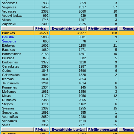
Vadakstes
933
859
3
Valguntes
1459
1317
57
Vecauces
2382
2060
10
Vecsvirlaukas
992
939
5
Vilces
1748
1497
3
Zaļenieku
2409
2225
8
Pāvisam
Evaņģēliskie luterāņi
Pārējie protestanti
Romas 
Bauskas
45274
33727
168
Bauska
5093
3501
9
Šenberga
660
76
-
Bārbeles
1602
1150
21
Bauskas
1669
1471
5
Bornsmindes
2153
1891
10
Bruknas
873
382
5
Budbergas
3372
1118
9
Ceraukstes
2390
1987
9
Codes
1843
1696
6
Grienvaldes
1904
1828
2
Iecavas
3034
2854
-
Jaunsaules
1291
1014
6
Kurmenes
1334
145
5
Mežotnes
1981
1856
3
Misas
1170
1056
12
Rundales
2388
2065
7
Stelpes
1311
1162
6
Svitenes
1387
1255
15
Šenbergas
1891
355
1
Vecmuižas
2659
2480
6
Vecsaules
1918
1614
6
Valles
3351
2771
25
Pāvisam
Evaņģēliskie luterāņi
Pārējie protestanti
Romas 