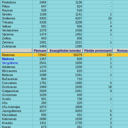
Pededzes
2484
1136
-
Plāņu
647
624
-
Rauzas
528
518
-
Sinoles
1168
1141
1
Smiltenes
4303
4207
20
Trikates
3336
3208
1
Valkas
591
556
4
Veclaicenes
1578
1430
4
Vijciema
1474
1452
1
Zeltiņu
943
936
-
Ziemera
1581
1521
1
Zvārtavas
1463
1395
-
Pāvisam
Evaņģēliskie luterāņi
Pārējie protestanti
Romas 
Madonas
72942
55079
230
Madona
1357
828
1
Vecgulbene
2541
1930
1
Adulienas
1270
1200
2
Bērzaunes
1416
615
-
Belavas
1588
1341
1
Bučauskas
804
710
-
Cesvaines
1781
1465
5
Dzelzavas
1969
1635
18
Galgauskas
2609
2441
9
Grostonas
1028
435
-
Grašu
901
736
1
Iršu
283
225
-
Iršu kolonijas
1874
1809
-
Jaungulbenes
4537
4203
5
Kārzdabas
595
431
6
Kalsnavas
2686
1530
2
Kraukļu
1911
1735
3
Kusas
673
261
2