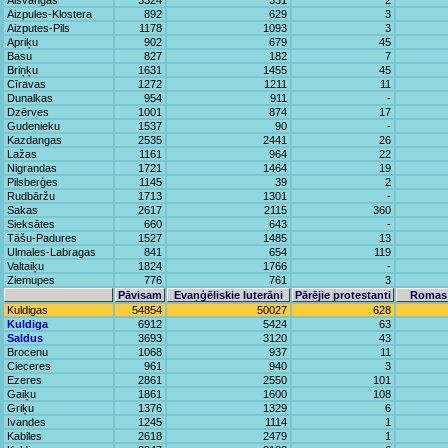
Alšvangas
3324
331
2
Aizpules-Klostera
892
629
3
Aizputes-Pils
1178
1093
3
Apriķu
902
679
45
Basu
827
182
7
Briņķu
1631
1455
45
Cīravas
1272
1211
11
Dunalkas
954
911
-
Dzērves
1001
874
17
Gudenieku
1537
90
-
Kazdangas
2535
2441
26
Lažas
1161
964
22
Nigrandas
1721
1464
19
Pilsberģes
1145
39
2
Rudbāržu
1713
1301
-
Sakas
2617
2115
360
Sieksātes
660
643
-
Tāšu-Padures
1527
1485
13
Ulmales-Labragas
841
654
119
Valtaiķu
1824
1766
-
Ziemupes
776
761
3
Pāvisam
Evaņģēliskie luterāņi
Pārējie protestanti
Romas 
Kuldigas
54854
50027
628
Kuldiga
6912
5424
63
Saldus
3693
3120
43
Brocenu
1068
937
11
Cieceres
961
940
3
Ezeres
2861
2550
101
Gaiķu
1861
1600
108
Griķu
1376
1329
6
Ivandes
1245
1114
1
Kabiles
2618
2479
1