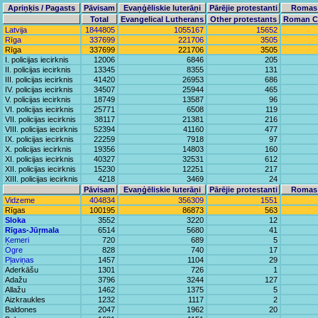
Apriņķis / Pagasts
Pāvisam
Evaņģēliskie luterāņi
Pārējie protestanti
Romas 
Total
Evangelical Lutherans
Other protestants
Roman Ca
Latvija
1844805
1055167
15652
Rīga
337699
221706
3505
Rīga
337699
221706
3505
I. policijas iecirknis
12006
6846
205
II. policijas iecirknis
13345
8355
131
III. policijas iecirknis
41420
26953
686
IV. policijas iecirknis
34507
25944
465
V. policijas iecirknis
18749
13587
96
VI. policijas iecirknis
25771
6508
119
VII. policijas iecirknis
38117
21381
216
VIII. policijas iecirknis
52394
41160
477
IX. policijas iecirknis
22259
7918
97
X. policijas iecirknis
19356
14803
160
XI. policijas iecirknis
40327
32531
612
XII. policijas iecirknis
15230
12251
217
XIII. policijas iecirknis
4218
3469
24
Pāvisam
Evaņģēliskie luterāņi
Pārējie protestanti
Romas 
Vidzeme
404834
356309
1551
Rīgas
100195
86873
563
Sloka
3552
3220
12
Rīgas-Jūŗmala
6514
5680
41
Ķemeri
720
689
5
Ogre
828
740
17
Pļaviņas
1457
1104
29
Aderkāšu
1301
726
1
Adažu
3796
3244
127
Allažu
1462
1375
5
Aizkraukles
1232
1117
2
Baldones
2047
1962
20