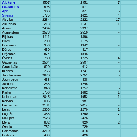
Aluksne
3507
2951
7
Lejasciems
598
577
-
Ape
983
827
15
Strenči
1775
1621
4
Alsviķu
2284
2222
17
Aluksnes
1213
1137
11
Annas
2464
2397
-
Aumeisteru
2573
2519
-
Biļskas
1411
1396
-
Blomu
1209
1175
-
Bormaņu
1356
1342
-
Dūres
430
417
-
Ērģemes
1874
1845
-
Ēveles
1780
1725
4
Gaujienas
2564
2507
-
Grundzāles
620
612
-
Ilzenes
1256
1241
3
Jaunlaicenes
2820
2751
5
Jaunrozes
438
438
-
Jērcenu
1265
1245
-
Kalnciema
1848
1752
15
Kārķu
1756
1682
1
Kolbergas
2045
1952
1
Karvas
1006
987
-
Lāzbergas
2181
2014
-
Lejas
2386
2279
1
Lugažu
1385
1290
7
Mālupes
2523
2426
-
Mēra
832
820
2
Omuļu
752
729
-
Palsmanes
3210
3118
-
Pedeles
439
426
-