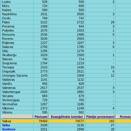
Lodes
528
506
2
Mūru
724
699
-
Nabes
590
569
-
Naukšēnu
2611
2505
3
Ozolu
768
742
-
Pāles
3102
2722
29
Pociema
1068
944
3
Puiķeles
1576
1503
1
Rencenu
2536
2486
5
Rozenu
3030
2583
-
Rūjienas
1227
1187
3
Salacas
2750
1785
6
Sēļu
1295
1276
-
Skulberģu
1629
1569
1
Stienes
740
714
-
Svejciema
1764
1219
-
Ternejas
1510
1436
15
Ungurpils
2773
2521
6
Umurgas-Saruma
1143
1009
12
Vaidavas
1141
1132
-
Vainižu
956
928
-
Valmieras
2617
2537
3
Valtenbergas
2920
2881
3
Vecates
683
679
-
Vecbrenguļu
729
705
-
Vecmuižas
1267
1186
-
Viļķenes
1372
1248
4
Vilzenu
595
582
-
Pāvisam
Evaņģēliskie luterāņi
Pārējie protestanti
Romas 
Valkas
79469
74577
182
Valka
3339
3135
27
Smiltene
3251
2898
30