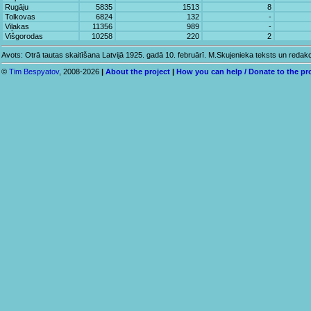
Rugāju
5835
1513
8
Tolkovas
6824
132
-
Viļakas
11356
989
-
Višgorodas
10258
220
2
Avots: Otrā tautas skaitīšana Latvijā 1925. gadā 10. februārī. M.Skujenieka teksts un redakci
©
Tim Bespyatov
, 2008-2026
|
About the project
|
How you can help / Donate to the pr