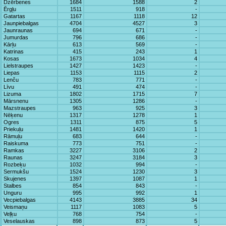
Dzērbenes
1684
1588
2
Ērgļu
1511
918
-
Gatartas
1167
1118
12
Jaunpiebalgas
4704
4527
3
Jaunraunas
694
671
-
Jumurdas
796
686
-
Kārļu
613
569
-
Katrinas
415
243
1
Kosas
1673
1034
4
Lielstraupes
1427
1423
-
Liepas
1153
1115
2
Lenču
783
771
-
Līvu
491
474
-
Lizuma
1802
1715
7
Mārsnenu
1305
1286
-
Mazstraupes
963
925
3
Nēķenu
1317
1278
1
Ogres
1311
875
5
Priekuļu
1481
1420
1
Rāmuļu
683
644
-
Raiskuma
773
751
-
Ramkas
3227
3106
2
Raunas
3247
3184
3
Rozbeķu
1032
994
-
Sermukšu
1524
1230
3
Skujenes
1397
1087
1
Stalbes
854
843
-
Unguru
995
992
1
Vecpiebalgas
4143
3885
34
Veismaņu
1117
1083
5
Veļķu
768
754
-
Veselauskas
898
873
5