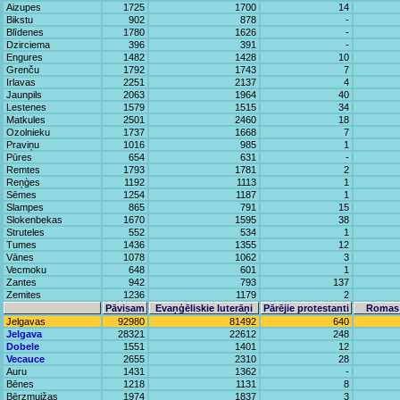
Aizupes
1725
1700
14
Bikstu
902
878
-
Blīdenes
1780
1626
-
Dzirciema
396
391
-
Engures
1482
1428
10
Grenču
1792
1743
7
Irlavas
2251
2137
4
Jaunpils
2063
1964
40
Lestenes
1579
1515
34
Matkules
2501
2460
18
Ozolnieku
1737
1668
7
Praviņu
1016
985
1
Pūres
654
631
-
Remtes
1793
1781
2
Reņģes
1192
1113
1
Sēmes
1254
1187
1
Slampes
865
791
15
Slokenbekas
1670
1595
38
Struteles
552
534
1
Tumes
1436
1355
12
Vānes
1078
1062
3
Vecmoku
648
601
1
Zantes
942
793
137
Zemites
1236
1179
2
Pāvisam
Evaņģēliskie luterāņi
Pārējie protestanti
Romas 
Jelgavas
92980
81492
640
Jelgava
28321
22612
248
Dobele
1551
1401
12
Vecauce
2655
2310
28
Auru
1431
1362
-
Bēnes
1218
1131
8
Bērzmuižas
1974
1837
3