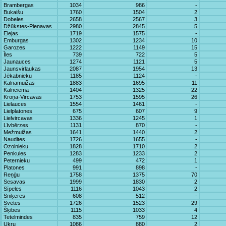
Brambergas
1034
986
-
Bukaišu
1760
1504
2
Dobeles
2658
2567
3
Džūkstes-Pienavas
2980
2845
5
Elejas
1719
1575
-
Emburgas
1302
1234
10
Garozes
1222
1149
15
Īles
739
722
5
Jaunauces
1274
1121
5
Jaunsvirlaukas
2087
1954
13
Jēkabnieku
1185
1124
-
Kalnamuižas
1883
1695
11
Kalnciema
1404
1325
22
Kroņa-Vircavas
1753
1595
26
Lielauces
1554
1461
-
Lielplatones
675
607
9
Lielvircavas
1336
1245
1
Līvbērzes
1131
870
-
Mežmuižas
1641
1440
2
Naudites
1726
1655
-
Ozolnieku
1828
1710
2
Penkules
1283
1233
2
Peternieku
499
472
1
Platones
991
898
-
Reņģu
1758
1375
70
Sesavas
1999
1830
2
Sīpeles
1116
1043
2
Sniķeres
608
512
-
Svētes
1726
1523
29
Šķibes
1115
1033
4
Tetelmindes
835
759
12
Ukŗu
1086
880
2