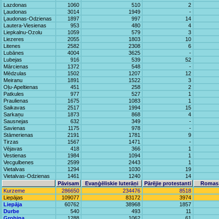
Lazdonas
1060
510
2
Ļaudonas
3014
1949
-
Ļaudonas-Odzienas
1897
997
14
Lautera-Viesienas
953
480
4
Liepkalnu-Ozolu
1059
579
3
Liezeres
2055
1803
10
Litenes
2582
2308
6
Lubānes
4004
3625
-
Lubejas
916
539
52
Mārcienas
1372
548
-
Mēdzulas
1502
1207
12
Meiranu
1891
1522
3
Oļu-Apeltienas
451
258
2
Patkules
977
527
1
Praulienas
1675
1083
1
Saikavas
2517
1994
15
Sarkaņu
1873
868
4
Sausnejas
632
349
-
Savienas
1175
978
-
Stāmerienas
2191
1781
9
Tirzas
1567
1471
-
Vējavas
418
366
1
Vestienas
1984
1094
1
Vecgulbenes
2599
2443
1
Vietalvas
1294
1030
19
Vietalvas-Odzienas
1461
1240
14
Pāvisam
Evaņģēliskie luterāņi
Pārējie protestanti
Romas 
Kurzeme
286650
234476
8518
Liepājas
109077
83172
3974
Liepāja
60762
38968
1857
Durbe
540
493
11
Grobiņa
1288
1062
61