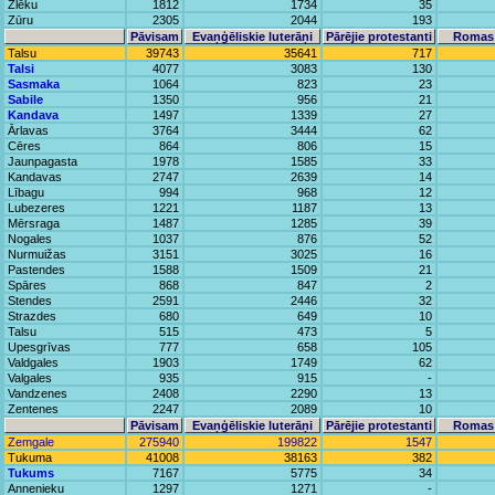
Zlēku
1812
1734
35
Zūru
2305
2044
193
Pāvisam
Evaņģēliskie luterāņi
Pārējie protestanti
Romas 
Talsu
39743
35641
717
Talsi
4077
3083
130
Sasmaka
1064
823
23
Sabile
1350
956
21
Kandava
1497
1339
27
Ārlavas
3764
3444
62
Cēres
864
806
15
Jaunpagasta
1978
1585
33
Kandavas
2747
2639
14
Lībagu
994
968
12
Lubezeres
1221
1187
13
Mērsraga
1487
1285
39
Nogales
1037
876
52
Nurmuižas
3151
3025
16
Pastendes
1588
1509
21
Spāres
868
847
2
Stendes
2591
2446
32
Strazdes
680
649
10
Talsu
515
473
5
Upesgrīvas
777
658
105
Valdgales
1903
1749
62
Valgales
935
915
-
Vandzenes
2408
2290
13
Zentenes
2247
2089
10
Pāvisam
Evaņģēliskie luterāņi
Pārējie protestanti
Romas 
Zemgale
275940
199822
1547
Tukuma
41008
38163
382
Tukums
7167
5775
34
Annenieku
1297
1271
-