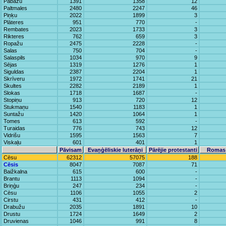
Pabažu
1391
1358
12
Paltmales
2480
2247
46
Piņķu
2022
1899
3
Plāteres
951
770
-
Rembates
2023
1733
3
Rikteres
762
659
3
Ropažu
2475
2228
-
Salas
750
704
-
Salaspils
1034
970
9
Sējas
1319
1276
1
Siguldas
2387
2204
1
Skrīveru
1972
1741
21
Skultes
2282
2189
1
Slokas
1718
1687
-
Stopiņu
913
720
12
Stukmaņu
1540
1183
1
Suntažu
1420
1064
1
Tomes
613
592
-
Turaidas
776
743
12
Vidrišu
1595
1563
7
Viskaļu
601
401
1
Pāvisam
Evaņģēliskie luterāņi
Pārējie protestanti
Romas 
Cēsu
62312
57075
188
Cēsis
8047
7087
71
Baižkalna
615
600
-
Brantu
1113
1094
-
Briņģu
247
234
-
Cēsu
1106
1055
2
Cirstu
431
412
-
Drabužu
2035
1891
10
Drustu
1724
1649
2
Druvienas
1046
991
8