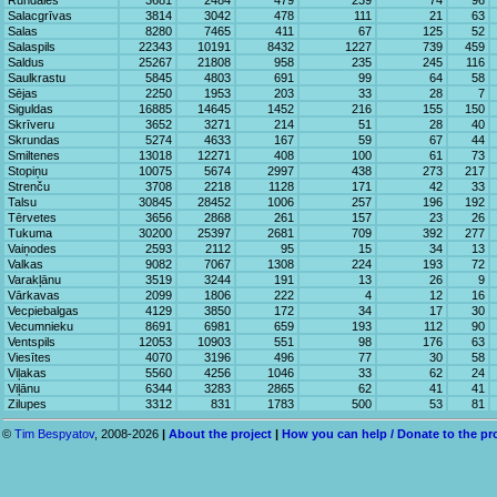
Rundāles
3681
2484
479
239
74
96
Salacgrīvas
3814
3042
478
111
21
63
Salas
8280
7465
411
67
125
52
Salaspils
22343
10191
8432
1227
739
459
Saldus
25267
21808
958
235
245
116
Saulkrastu
5845
4803
691
99
64
58
Sējas
2250
1953
203
33
28
7
Siguldas
16885
14645
1452
216
155
150
Skrīveru
3652
3271
214
51
28
40
Skrundas
5274
4633
167
59
67
44
Smiltenes
13018
12271
408
100
61
73
Stopiņu
10075
5674
2997
438
273
217
Strenču
3708
2218
1128
171
42
33
Talsu
30845
28452
1006
257
196
192
Tērvetes
3656
2868
261
157
23
26
Tukuma
30200
25397
2681
709
392
277
Vaiņodes
2593
2112
95
15
34
13
Valkas
9082
7067
1308
224
193
72
Varakļānu
3519
3244
191
13
26
9
Vārkavas
2099
1806
222
4
12
16
Vecpiebalgas
4129
3850
172
34
17
30
Vecumnieku
8691
6981
659
193
112
90
Ventspils
12053
10903
551
98
176
63
Viesītes
4070
3196
496
77
30
58
Viļakas
5560
4256
1046
33
62
24
Viļānu
6344
3283
2865
62
41
41
Zilupes
3312
831
1783
500
53
81
©
Tim Bespyatov
, 2008-2026
|
About the project
|
How you can help / Donate to the pr