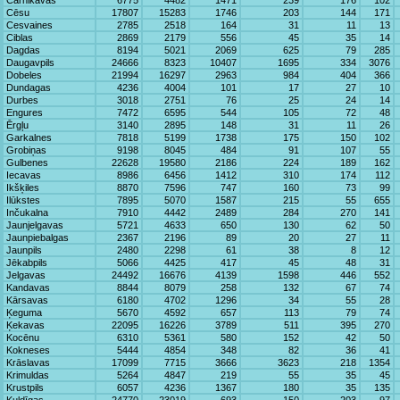
Carnikavas
6775
4482
1471
239
176
102
Cēsu
17807
15283
1746
203
144
171
Cesvaines
2785
2518
164
31
11
13
Ciblas
2869
2179
556
45
35
14
Dagdas
8194
5021
2069
625
79
285
Daugavpils
24666
8323
10407
1695
334
3076
Dobeles
21994
16297
2963
984
404
366
Dundagas
4236
4004
101
17
27
10
Durbes
3018
2751
76
25
24
14
Engures
7472
6595
544
105
72
48
Ērgļu
3140
2895
148
31
11
26
Garkalnes
7818
5199
1738
175
150
102
Grobiņas
9198
8045
484
91
107
55
Gulbenes
22628
19580
2186
224
189
162
Iecavas
8986
6456
1412
310
174
112
Ikšķiles
8870
7596
747
160
73
99
Ilūkstes
7895
5070
1587
215
55
655
Inčukalna
7910
4442
2489
284
270
141
Jaunjelgavas
5721
4633
650
130
62
50
Jaunpiebalgas
2367
2196
89
20
27
11
Jaunpils
2480
2298
61
38
8
12
Jēkabpils
5066
4425
417
45
48
31
Jelgavas
24492
16676
4139
1598
446
552
Kandavas
8844
8079
258
132
67
74
Kārsavas
6180
4702
1296
34
55
28
Ķeguma
5670
4592
657
113
79
74
Ķekavas
22095
16226
3789
511
395
270
Kocēnu
6310
5361
580
152
42
50
Kokneses
5444
4854
348
82
36
41
Krāslavas
17099
7715
3666
3623
218
1354
Krimuldas
5264
4847
219
55
35
45
Krustpils
6057
4236
1367
180
35
135