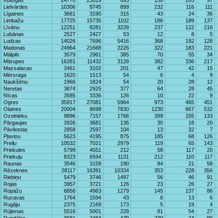
Kuldīgas
24770
23019
693
150
203
97
Lielvārdes
10306
8745
899
232
116
111
Līgatnes
3661
3190
315
43
24
36
Limbažu
17725
15735
1102
186
189
137
Līvānu
12251
8281
3228
237
122
216
Lubānas
2527
2427
53
12
8
5
Ludzas
14026
7696
5416
368
192
128
Madonas
24964
21668
2226
322
183
221
Mālpils
3579
2961
385
70
55
34
Mārupes
16281
11432
3128
382
336
217
Mazsalacas
3461
3102
201
47
42
15
Mērsraga
1620
1513
54
6
4
9
Naukšēnu
1966
1824
54
20
28
12
Neretas
3874
2925
377
64
28
45
Nīcas
3585
3336
126
10
22
9
Ogres
35917
27081
5964
973
465
451
Olaines
20004
8698
7830
1230
667
532
Ozolnieku
9896
7157
1766
399
155
133
Pārgaujas
3926
3681
136
30
18
20
Pāvilostas
2858
2597
104
13
32
7
Pļaviņu
5623
4195
875
185
68
126
Preiļu
10532
7021
2979
119
65
143
Priekules
5799
4551
212
58
117
20
Priekuļu
8323
6594
1131
212
110
117
Raunas
3546
3159
190
84
21
58
Rēzeknes
28117
16391
10334
353
228
356
Riebiņu
5479
3746
1497
56
46
91
Rojas
3957
3721
126
23
26
27
Ropažu
6858
4963
1279
145
137
86
Rucavas
1764
1594
43
8
13
6
Rugāju
2375
2169
173
5
19
4
Rūjienas
5516
5001
228
81
54
27