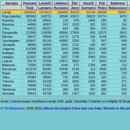
Apriņķis
Pavisam
Latvieši
Lielkrievi
Žīdi
Vācieši
Poļi
Baltkrievi
Total
Latvians
Russians
Jews
Germans
Poles
Belarusians
Latvija
1950502
1472612
206499
93479
62144
48949
26867
Rīga (pilsēta)
385063
242731
28346
43672
38523
15774
4676
Aizputes
32148
28961
126
676
1848
186
92
Bauskas
44686
40007
242
1020
302
303
114
Cēsu
60521
58237
634
285
394
378
281
Daugavpils
212668
134589
40684
17604
650
11579
5910
Ilūkstes
56637
35558
10175
1275
169
4148
2805
Jaunlatgales
109647
60145
45885
1558
53
697
648
Jēkabpils
48006
40824
1692
1721
188
497
449
Jelgavas
104388
90226
1643
2345
3061
1548
897
Kuldīgas
55808
49667
309
1089
3271
403
260
Liepājas
111687
90168
1857
7745
5484
2544
543
Ludzas
93170
57936
23971
3063
77
2603
5152
Madonas
72369
67550
1046
571
1784
348
712
Rēzeknes
151679
95081
43436
5749
112
4655
2209
Rīgas
109914
102266
1890
695
1696
1530
733
Talsu
43383
39562
732
1045
1024
310
221
Tukuma
45652
41229
425
1002
1596
489
371
Valkas
78699
71422
2764
615
343
307
352
Valmieras
84744
81715
360
292
407
388
240
Ventspils
49633
44738
282
1457
1162
262
202
Avots: Ceturtā tautas skaitīšana Latvijā 1935. gadā. Sastādījis V.Salnītis un rediģējis M.Skuj
©
Tim Bespyatov
, 2008-2026
|
About the project
|
How you can help / Donate to the pr