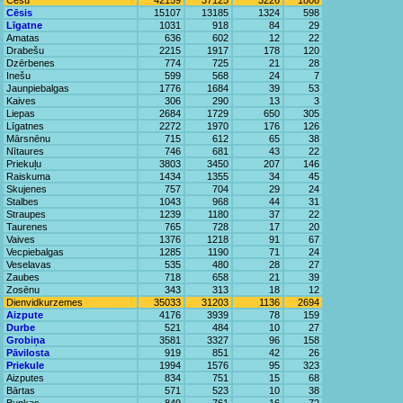
Cēsu
42159
37125
3226
1808
Cēsis
15107
13185
1324
598
Līgatne
1031
918
84
29
Amatas
636
602
12
22
Drabešu
2215
1917
178
120
Dzērbenes
774
725
21
28
Inešu
599
568
24
7
Jaunpiebalgas
1776
1684
39
53
Kaives
306
290
13
3
Liepas
2684
1729
650
305
Līgatnes
2272
1970
176
126
Mārsnēnu
715
612
65
38
Nītaures
746
681
43
22
Priekuļu
3803
3450
207
146
Raiskuma
1434
1355
34
45
Skujenes
757
704
29
24
Stalbes
1043
968
44
31
Straupes
1239
1180
37
22
Taurenes
765
728
17
20
Vaives
1376
1218
91
67
Vecpiebalgas
1285
1190
71
24
Veselavas
535
480
28
27
Zaubes
718
658
21
39
Zosēnu
343
313
18
12
Dienvidkurzemes
35033
31203
1136
2694
Aizpute
4176
3939
78
159
Durbe
521
484
10
27
Grobiņa
3581
3327
96
158
Pāvilosta
919
851
42
26
Priekule
1994
1576
95
323
Aizputes
834
751
15
68
Bārtas
571
523
10
38