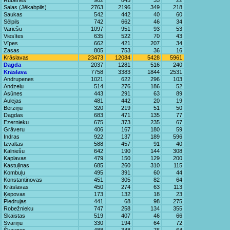
Rubenes
902
845
35
22
Salas (Jēkabpils)
2763
2196
349
218
Saukas
542
442
40
60
Sēlpils
742
662
46
34
Variešu
1097
951
93
53
Viesītes
635
522
70
43
Vīpes
662
421
207
34
Zasas
805
753
36
16
Krāslavas
23473
12084
5428
5961
Dagda
2037
1281
516
240
Krāslava
7758
3383
1844
2531
Andrupenes
1021
622
296
103
Andzeļu
514
276
186
52
Asūnes
443
291
63
89
Aulejas
481
442
20
19
Bērziņu
320
219
51
50
Dagdas
683
471
135
77
Ezernieku
675
373
235
67
Grāveru
406
167
180
59
Indras
922
137
189
596
Izvaltas
588
457
91
40
Kalniešu
642
190
144
308
Kaplavas
479
150
129
200
Kastuļinas
685
260
310
115
Kombuļu
495
391
60
44
Konstantinovas
451
305
82
64
Krāslavas
450
274
63
113
Ķepovas
173
132
18
23
Piedrujas
441
68
98
275
Robežnieku
747
258
134
355
Skaistas
519
407
46
66
Svariņu
330
194
64
72