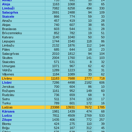
Ainaži
733
691
18
24
Aloja
1163
1068
30
65
Limbaži
7082
6258
494
330
Salacgrīva
2691
2488
94
109
Staicele
866
774
59
33
Ainažu
457
419
10
28
Alojas
740
607
38
95
Braslavas
603
544
31
28
Brīvzemnieku
852
782
19
51
Katvaru
1140
1040
50
50
Liepupes
1744
1540
118
86
Limbažu
2132
1876
112
144
Pāles
685
644
18
23
Salacgrīvas
2010
1812
94
104
Skultes
2004
1760
141
103
Staiceles
571
531
8
32
Umurgas
1071
967
62
42
Vidrižu
1289
1223
35
31
Viļķenes
1184
1089
33
62
Līvānu
11183
7688
2777
718
Līvāni
7286
4498
2182
606
Jersikas
700
604
86
10
Rožupes
1161
952
149
60
Rudzātu
736
659
68
9
Sutru
511
374
120
17
Turku
789
601
172
16
Ludzas
23388
13931
7672
1785
Kārsava
1981
1439
474
68
Ludza
7811
4509
2769
533
Zilupe
1435
406
772
257
Blontu
424
275
110
39
Briģu
524
167
312
45