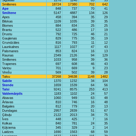
Siguldas
1276
1140
83
53
Smiltenes
18724
17380
702
642
Ape
848
737
70
41
Smiltene
5147
4887
134
126
Apes
458
394
35
29
Bilskas
1109
1035
39
35
Blomes
884
834
25
25
Brantu
522
486
17
19
Drustu
792
725
46
21
Gaujienas
829
775
35
19
Grundzāles
816
793
11
12
Launkalnes
1117
1027
47
43
Palsmanes
853
824
16
13
Raunas
2349
2126
94
129
Smiltenes
1033
958
39
36
Trapenes
697
608
46
43
Variņu
701
669
9
23
Virešu
569
502
39
28
Talsu
37268
34638
1148
1482
Sabile
1370
1232
34
104
Stende
1659
1539
64
56
Talsi
9241
8575
253
413
Valdemārpils
1183
1102
24
57
Abavas
1060
949
63
48
Ārlavas
810
746
16
48
Balgales
812
779
20
13
Dundagas
2957
2839
51
67
Ģibuļu
2122
2013
34
75
Īves
448
425
7
16
Kolkas
840
781
24
35
Ķūļciema
345
329
2
14
Laidzes
1690
1563
68
59