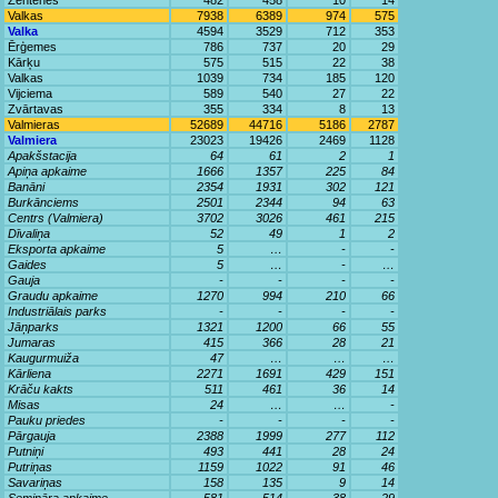
Zentenes
482
458
10
14
Valkas
7938
6389
974
575
Valka
4594
3529
712
353
Ērģemes
786
737
20
29
Kārķu
575
515
22
38
Valkas
1039
734
185
120
Vijciema
589
540
27
22
Zvārtavas
355
334
8
13
Valmieras
52689
44716
5186
2787
Valmiera
23023
19426
2469
1128
Apakšstacija
64
61
2
1
Apiņa apkaime
1666
1357
225
84
Banāni
2354
1931
302
121
Burkānciems
2501
2344
94
63
Centrs (Valmiera)
3702
3026
461
215
Dīvaliņa
52
49
1
2
Eksporta apkaime
5
…
-
-
Gaides
5
…
-
…
Gauja
-
-
-
-
Graudu apkaime
1270
994
210
66
Industriālais parks
-
-
-
-
Jāņparks
1321
1200
66
55
Jumaras
415
366
28
21
Kaugurmuiža
47
…
…
…
Kārliena
2271
1691
429
151
Krāču kakts
511
461
36
14
Misas
24
…
…
-
Pauku priedes
-
-
-
-
Pārgauja
2388
1999
277
112
Putniņi
493
441
28
24
Putriņas
1159
1022
91
46
Savariņas
158
135
9
14