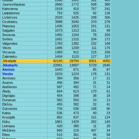
Glūdas
2666
1881
302
483
Jaunsvirlaukas
2660
1772
508
380
Kalnciema
1918
910
767
241
Lielplatones
753
525
92
136
Līvbērzes
2029
1425
298
306
Ozolnieku
3988
3340
370
278
Platones
1435
1053
251
131
Salgales
1573
1313
161
99
Sesavas
1492
1164
78
250
Svētes
1691
1315
204
172
Valgundes
1783
1382
232
169
Vilces
1496
1209
111
176
Vircavas
1383
912
215
256
Zaļenieku
1404
1120
127
157
Jēkabpils
42145
29794
8301
4050
Jēkabpils
22061
13687
5729
2645
Aknīste
1043
871
85
87
Viesīte
1533
1224
178
131
Aknīstes
394
356
17
21
Asares
456
394
31
31
Atašienes
587
492
71
24
Ābeļu
844
613
170
61
Dignājas
454
398
38
18
Dunavas
582
550
19
13
Elkšņu
455
382
32
41
Gārsenes
734
536
108
90
Kalna
536
473
40
23
Krustpils
862
637
101
124
Kūku
1861
1429
292
140
Leimaņu
420
380
11
29
Mežāres
660
219
407
34
Rites
515
361
96
58