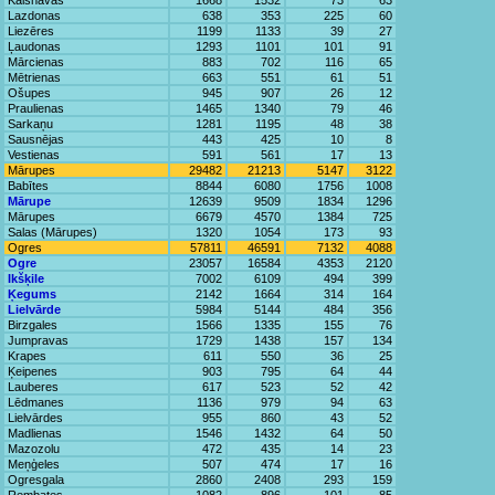
Kalsnavas
1668
1532
73
63
Lazdonas
638
353
225
60
Liezēres
1199
1133
39
27
Ļaudonas
1293
1101
101
91
Mārcienas
883
702
116
65
Mētrienas
663
551
61
51
Ošupes
945
907
26
12
Praulienas
1465
1340
79
46
Sarkaņu
1281
1195
48
38
Sausnējas
443
425
10
8
Vestienas
591
561
17
13
Mārupes
29482
21213
5147
3122
Babītes
8844
6080
1756
1008
Mārupe
12639
9509
1834
1296
Mārupes
6679
4570
1384
725
Salas (Mārupes)
1320
1054
173
93
Ogres
57811
46591
7132
4088
Ogre
23057
16584
4353
2120
Ikšķile
7002
6109
494
399
Ķegums
2142
1664
314
164
Lielvārde
5984
5144
484
356
Birzgales
1566
1335
155
76
Jumpravas
1729
1438
157
134
Krapes
611
550
36
25
Ķeipenes
903
795
64
44
Lauberes
617
523
52
42
Lēdmanes
1136
979
94
63
Lielvārdes
955
860
43
52
Madlienas
1546
1432
64
50
Mazozolu
472
435
14
23
Meņģeles
507
474
17
16
Ogresgala
2860
2408
293
159