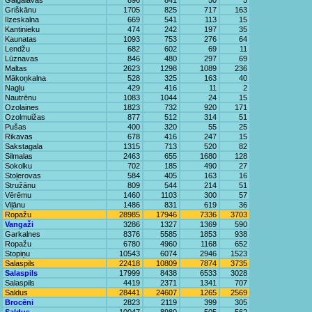
Gaigalavas
896
841
50
5
Griškānu
1705
825
717
163
Ilzeskalna
669
541
113
15
Kantinieku
474
242
197
35
Kaunatas
1093
753
276
64
Lendžu
682
602
69
11
Lūznavas
846
480
297
69
Maltas
2623
1298
1089
236
Mākoņkalna
528
325
163
40
Nagļu
429
416
11
2
Nautrēnu
1083
1044
24
15
Ozolaines
1823
732
920
171
Ozolmuižas
877
512
314
51
Pušas
400
320
55
25
Rikavas
678
416
247
15
Sakstagala
1315
713
520
82
Silmalas
2463
655
1680
128
Sokolku
702
185
490
27
Stoļerovas
584
405
163
16
Stružānu
809
544
214
51
Vērēmu
1460
1103
300
57
Viļānu
1486
831
619
36
Ropažu
28985
17946
7336
3703
Vangaži
3286
1327
1369
590
Garkalnes
8376
5585
1853
938
Ropažu
6780
4960
1168
652
Stopiņu
10543
6074
2946
1523
Salaspils
22418
10809
7874
3735
Salaspils
17999
8438
6533
3028
Salaspils
4419
2371
1341
707
Saldus
28441
24607
1265
2569
Brocēni
2823
2119
399
305