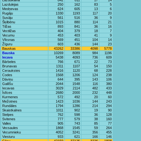
Lazdukalna
842
811
17
14
Lazdulejas
250
162
83
5
Medņevas
624
605
13
6
Rugāju
1330
1193
117
20
Susāju
561
516
36
9
Šķilbēnu
1015
880
114
21
Tilžas
893
841
36
16
Vectilžas
404
379
18
7
Vecumu
453
403
41
9
Vīksnas
569
451
104
14
Žīguru
603
436
144
23
Bauskas
43262
33386
4098
5778
Bauska
10269
8089
984
1196
Iecava
5438
4093
736
609
Bārbeles
766
671
22
73
Brunavas
1311
1107
54
150
Ceraukstes
1416
1120
68
228
Codes
1568
1206
124
238
Dāviņu
644
395
143
106
Gailīšu
2044
1548
116
380
Iecavas
3029
2114
482
433
Īslīces
2680
2000
232
448
Kurmenes
572
492
20
60
Mežotnes
1423
1036
144
243
Rundāles
1794
1286
214
294
Skaistkalnes
1011
902
19
90
Stelpes
762
598
36
128
Svitenes
777
579
38
160
Valles
905
743
85
77
Vecsaules
1868
1545
59
264
Vecumnieku
4052
3241
356
455
Viesturu
933
621
166
146