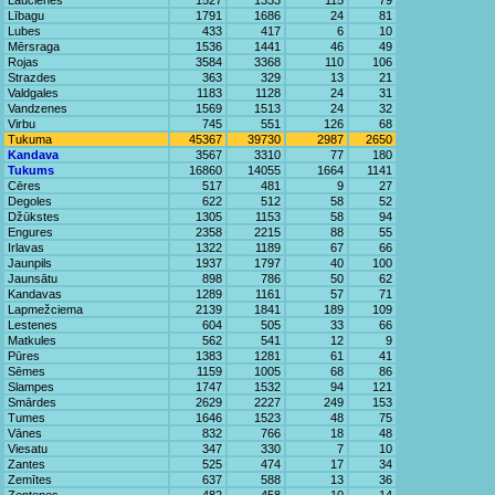
Laucienes
1527
1333
115
79
Lībagu
1791
1686
24
81
Lubes
433
417
6
10
Mērsraga
1536
1441
46
49
Rojas
3584
3368
110
106
Strazdes
363
329
13
21
Valdgales
1183
1128
24
31
Vandzenes
1569
1513
24
32
Virbu
745
551
126
68
Tukuma
45367
39730
2987
2650
Kandava
3567
3310
77
180
Tukums
16860
14055
1664
1141
Cēres
517
481
9
27
Degoles
622
512
58
52
Džūkstes
1305
1153
58
94
Engures
2358
2215
88
55
Irlavas
1322
1189
67
66
Jaunpils
1937
1797
40
100
Jaunsātu
898
786
50
62
Kandavas
1289
1161
57
71
Lapmežciema
2139
1841
189
109
Lestenes
604
505
33
66
Matkules
562
541
12
9
Pūres
1383
1281
61
41
Sēmes
1159
1005
68
86
Slampes
1747
1532
94
121
Smārdes
2629
2227
249
153
Tumes
1646
1523
48
75
Vānes
832
766
18
48
Viesatu
347
330
7
10
Zantes
525
474
17
34
Zemītes
637
588
13
36