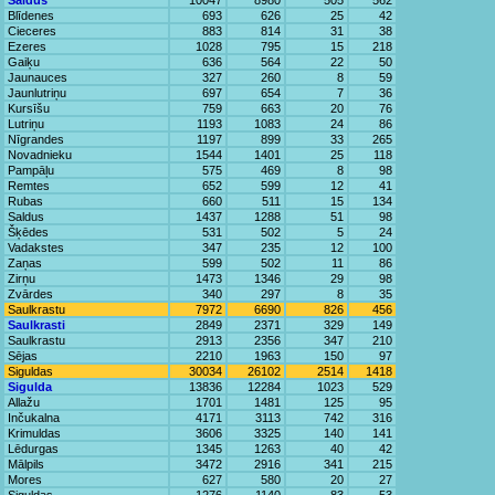
Saldus
10047
8980
505
562
Blīdenes
693
626
25
42
Cieceres
883
814
31
38
Ezeres
1028
795
15
218
Gaiķu
636
564
22
50
Jaunauces
327
260
8
59
Jaunlutriņu
697
654
7
36
Kursīšu
759
663
20
76
Lutriņu
1193
1083
24
86
Nīgrandes
1197
899
33
265
Novadnieku
1544
1401
25
118
Pampāļu
575
469
8
98
Remtes
652
599
12
41
Rubas
660
511
15
134
Saldus
1437
1288
51
98
Šķēdes
531
502
5
24
Vadakstes
347
235
12
100
Zaņas
599
502
11
86
Zirņu
1473
1346
29
98
Zvārdes
340
297
8
35
Saulkrastu
7972
6690
826
456
Saulkrasti
2849
2371
329
149
Saulkrastu
2913
2356
347
210
Sējas
2210
1963
150
97
Siguldas
30034
26102
2514
1418
Sigulda
13836
12284
1023
529
Allažu
1701
1481
125
95
Inčukalna
4171
3113
742
316
Krimuldas
3606
3325
140
141
Lēdurgas
1345
1263
40
42
Mālpils
3472
2916
341
215
Mores
627
580
20
27