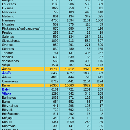
Kalupes
1198
711
337
150
Laucesas
1180
206
585
389
Līksnas
1027
750
166
111
Maļinovas
779
183
448
148
Medumu
801
134
342
325
Naujenes
4755
1594
2161
1000
Nīcgales
552
375
118
59
Pilskalnes (Augšdaugavas)
870
680
74
116
Prodes
255
217
19
19
Salienas
599
134
284
181
Skrudalienas
1092
113
582
397
Sventes
952
291
271
390
Šēderes
832
480
187
165
Tabores
761
131
393
237
Vaboles
639
539
63
37
Vecsalienas
569
88
305
176
Višķu
1534
787
574
173
Ādažu
19790
13712
3920
2158
Ādaži
6458
4827
1038
593
Ādažu
4613
3444
728
441
Carnikavas
8719
5441
2154
1124
Balvu
20350
16663
3029
658
Balvi
6161
4721
1201
239
Viļaka
1298
842
348
108
Baltinavas
1033
871
126
36
Balvu
654
552
85
17
Bērzkalnes
441
298
126
17
Bērzpils
722
692
19
11
Briežuciema
511
492
17
2
Krišjāņu
340
318
12
10
Kubulu
1341
1059
243
39
Kupravas
305
141
129
35