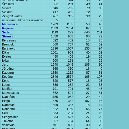
Semināra apkaime
581
514
38
29
Šķesteri
362
281
40
41
Veides
848
739
73
36
Viesturi
417
402
12
3
Zvirgzdukalns
401
339
39
23
nezināma Valmieras apkaime
5
…
…
-
Mazsalaca
1203
1105
58
40
Rūjiena
2839
2704
67
68
Seda
1119
272
646
201
Strenči
1030
903
98
29
Bērzaines
522
482
15
25
Brenguļu
860
757
51
52
Burtnieku
1296
1067
135
94
Dikļu
1001
909
40
52
Ēveles
450
405
19
26
Ipiķu
200
171
6
23
Jeru
1240
1045
105
90
Jērcēnu
368
310
18
40
Kauguru
1350
1212
87
51
Kocēnu
2846
2574
165
107
Ķoņu
620
577
18
25
Lodes
336
282
21
33
Matīšu
791
701
45
45
Mazsalacas
562
504
27
31
Naukšēnu
1155
1082
29
44
Plāņu
475
352
107
16
Ramatas
399
367
18
14
Rencēnu
1322
1189
56
77
Sēļu
333
294
24
15
Skaņkalnes
583
527
27
29
Trikātas
867
764
64
39
Vaidavas
911
856
30
25