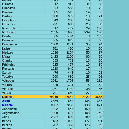
Bunkas
849
761
16
72
Cīravas
1012
943
11
58
Dunalkas
623
588
10
25
Dunikas
585
515
14
56
Durbes
386
352
13
21
Embūtes
349
298
14
37
Gaviezes
721
608
25
88
Gramzdas
617
462
29
126
Grobiņas
2335
1920
239
176
Kalētu
565
424
8
133
Kalvenes
665
613
6
46
Kazdangas
1300
1171
35
94
Lažas
511
470
15
26
Medzes
1316
1164
55
97
Nīcas
2423
2250
98
75
Otaņķu
833
789
18
26
Priekules
525
417
13
95
Rucavas
1010
949
17
44
Sakas
474
443
10
21
Tadaiķu
790
689
25
76
Vaiņodes
2061
1726
53
282
Vecpils
429
391
6
32
Vērgales
1267
1149
33
85
Virgas
791
660
27
104
Dobeles
29919
22834
3222
3863
Auce
2384
1884
133
367
Dobele
9057
7038
1148
871
Annenieku
822
547
159
116
Augstkalnes
908
654
108
146
Auru
2837
1890
482
465
Bēnes
1483
1095
177
211
Bērzes
1702
1388
125
189