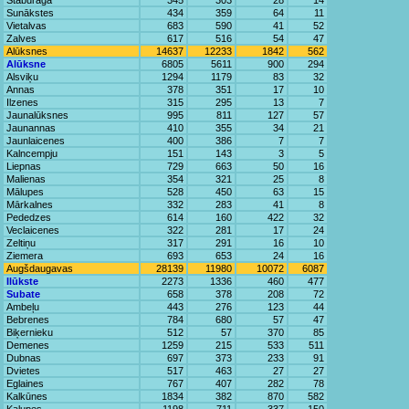
Staburaga
345
303
28
14
Sunākstes
434
359
64
11
Vietalvas
683
590
41
52
Zalves
617
516
54
47
Alūksnes
14637
12233
1842
562
Alūksne
6805
5611
900
294
Alsviķu
1294
1179
83
32
Annas
378
351
17
10
Ilzenes
315
295
13
7
Jaunalūksnes
995
811
127
57
Jaunannas
410
355
34
21
Jaunlaicenes
400
386
7
7
Kalncempju
151
143
3
5
Liepnas
729
663
50
16
Malienas
354
321
25
8
Mālupes
528
450
63
15
Mārkalnes
332
283
41
8
Pededzes
614
160
422
32
Veclaicenes
322
281
17
24
Zeltiņu
317
291
16
10
Ziemera
693
653
24
16
Augšdaugavas
28139
11980
10072
6087
Ilūkste
2273
1336
460
477
Subate
658
378
208
72
Ambeļu
443
276
123
44
Bebrenes
784
680
57
47
Biķernieku
512
57
370
85
Demenes
1259
215
533
511
Dubnas
697
373
233
91
Dvietes
517
463
27
27
Eglaines
767
407
282
78
Kalkūnes
1834
382
870
582