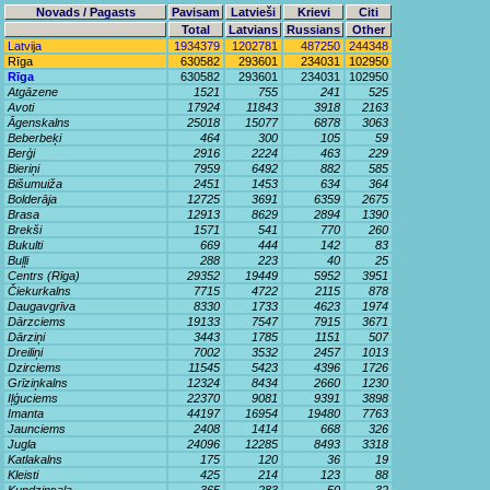
Novads / Pagasts
Pavisam
Latvieši
Krievi
Citi
Total
Latvians
Russians
Other
Latvija
1934379
1202781
487250
244348
Rīga
630582
293601
234031
102950
Rīga
630582
293601
234031
102950
Atgāzene
1521
755
241
525
Avoti
17924
11843
3918
2163
Āgenskalns
25018
15077
6878
3063
Beberbeķi
464
300
105
59
Berģi
2916
2224
463
229
Bieriņi
7959
6492
882
585
Bišumuiža
2451
1453
634
364
Bolderāja
12725
3691
6359
2675
Brasa
12913
8629
2894
1390
Brekši
1571
541
770
260
Bukulti
669
444
142
83
Buļļi
288
223
40
25
Centrs (Rīga)
29352
19449
5952
3951
Čiekurkalns
7715
4722
2115
878
Daugavgrīva
8330
1733
4623
1974
Dārzciems
19133
7547
7915
3671
Dārziņi
3443
1785
1151
507
Dreiliņi
7002
3532
2457
1013
Dzirciems
11545
5423
4396
1726
Grīziņkalns
12324
8434
2660
1230
Iļģuciems
22370
9081
9391
3898
Imanta
44197
16954
19480
7763
Jaunciems
2408
1414
668
326
Jugla
24096
12285
8493
3318
Katlakalns
175
120
36
19
Kleisti
425
214
123
88