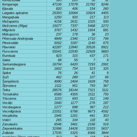
Kundziņsala
365
283
50
32
Ķengarags
47106
17078
21782
8246
Ķīpsala
820
406
154
260
Latgales apkaime
25393
10064
10924
4405
Mangaļsala
1250
920
217
113
Mežaparks
4156
2631
1025
500
Mežciems (Rīga)
15077
7337
5468
2272
Mīlgrāvis
3767
1432
1654
681
Mūkupurvs
237
178
36
23
Pētersala-Andrejsala
4849
2340
1710
799
Pleskodāle
5002
3187
1140
675
Pļavnieki
42287
12840
20526
8921
Purvciems
55541
22930
22928
9683
Rumbula
923
315
437
171
Salas
68
55
7
6
Sarkandaugava
16704
6420
7293
2991
Skanste
1602
754
523
325
Spilve
76
26
41
9
Suži
462
289
107
66
Šampēteris
4990
2404
1828
758
Šķirotava
2111
951
793
367
Teika
28576
18144
7321
3111
Torņakalns
6566
4305
1511
750
Trīsciems
1153
693
312
148
Vecāķi
1640
1177
276
187
Vecdaugava
1277
698
367
212
Vecmīlgrāvis
21051
6786
9673
4592
Vecpilsēta
1945
1201
441
303
Voleri
265
104
118
43
Zasulauks
6546
3461
2166
919
Ziepniekkalns
31996
14426
11933
5637
Zolitūde
17535
5325
8366
3844