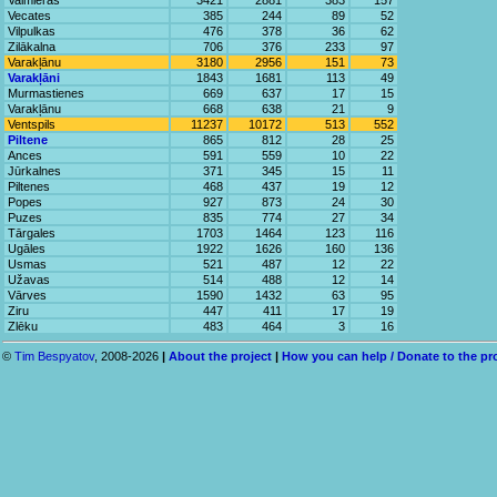
Valmieras
3421
2881
383
157
Vecates
385
244
89
52
Vilpulkas
476
378
36
62
Zilākalna
706
376
233
97
Varakļānu
3180
2956
151
73
Varakļāni
1843
1681
113
49
Murmastienes
669
637
17
15
Varakļānu
668
638
21
9
Ventspils
11237
10172
513
552
Piltene
865
812
28
25
Ances
591
559
10
22
Jūrkalnes
371
345
15
11
Piltenes
468
437
19
12
Popes
927
873
24
30
Puzes
835
774
27
34
Tārgales
1703
1464
123
116
Ugāles
1922
1626
160
136
Usmas
521
487
12
22
Užavas
514
488
12
14
Vārves
1590
1432
63
95
Ziru
447
411
17
19
Zlēku
483
464
3
16
©
Tim Bespyatov
, 2008-2026
|
About the project
|
How you can help / Donate to the pr