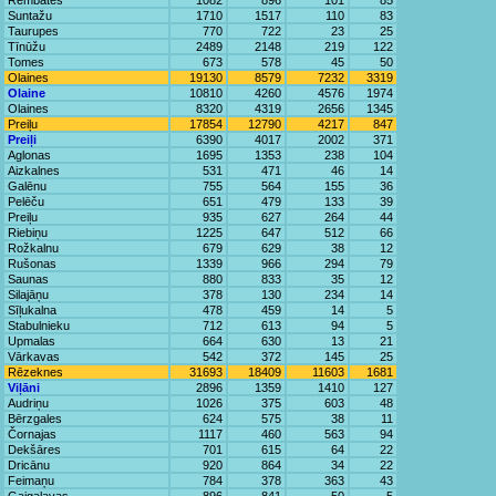
Rembates
1082
896
101
85
Suntažu
1710
1517
110
83
Taurupes
770
722
23
25
Tīnūžu
2489
2148
219
122
Tomes
673
578
45
50
Olaines
19130
8579
7232
3319
Olaine
10810
4260
4576
1974
Olaines
8320
4319
2656
1345
Preiļu
17854
12790
4217
847
Preiļi
6390
4017
2002
371
Aglonas
1695
1353
238
104
Aizkalnes
531
471
46
14
Galēnu
755
564
155
36
Pelēču
651
479
133
39
Preiļu
935
627
264
44
Riebiņu
1225
647
512
66
Rožkalnu
679
629
38
12
Rušonas
1339
966
294
79
Saunas
880
833
35
12
Silajāņu
378
130
234
14
Sīļukalna
478
459
14
5
Stabulnieku
712
613
94
5
Upmalas
664
630
13
21
Vārkavas
542
372
145
25
Rēzeknes
31693
18409
11603
1681
Viļāni
2896
1359
1410
127
Audriņu
1026
375
603
48
Bērzgales
624
575
38
11
Čornajas
1117
460
563
94
Dekšāres
701
615
64
22
Dricānu
920
864
34
22
Feimaņu
784
378
363
43