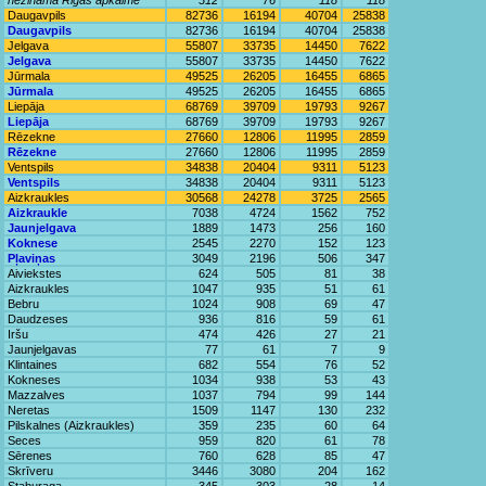
nezināma Rīgas apkaime
312
76
118
118
Daugavpils
82736
16194
40704
25838
Daugavpils
82736
16194
40704
25838
Jelgava
55807
33735
14450
7622
Jelgava
55807
33735
14450
7622
Jūrmala
49525
26205
16455
6865
Jūrmala
49525
26205
16455
6865
Liepāja
68769
39709
19793
9267
Liepāja
68769
39709
19793
9267
Rēzekne
27660
12806
11995
2859
Rēzekne
27660
12806
11995
2859
Ventspils
34838
20404
9311
5123
Ventspils
34838
20404
9311
5123
Aizkraukles
30568
24278
3725
2565
Aizkraukle
7038
4724
1562
752
Jaunjelgava
1889
1473
256
160
Koknese
2545
2270
152
123
Pļaviņas
3049
2196
506
347
Aiviekstes
624
505
81
38
Aizkraukles
1047
935
51
61
Bebru
1024
908
69
47
Daudzeses
936
816
59
61
Iršu
474
426
27
21
Jaunjelgavas
77
61
7
9
Klintaines
682
554
76
52
Kokneses
1034
938
53
43
Mazzalves
1037
794
99
144
Neretas
1509
1147
130
232
Pilskalnes (Aizkraukles)
359
235
60
64
Seces
959
820
61
78
Sērenes
760
628
85
47
Skrīveru
3446
3080
204
162