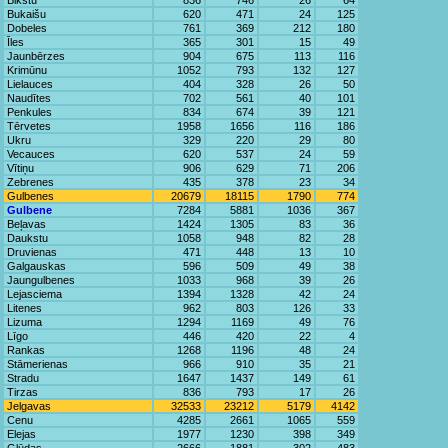
Bikstu
836
746
26
64
Bukaišu
620
471
24
125
Dobeles
761
369
212
180
Īles
365
301
15
49
Jaunbērzes
904
675
113
116
Krimūnu
1052
793
132
127
Lielauces
404
328
26
50
Naudītes
702
561
40
101
Penkules
834
674
39
121
Tērvetes
1958
1656
116
186
Ukru
329
220
29
80
Vecauces
620
537
24
59
Vītiņu
906
629
71
206
Zebrenes
435
378
23
34
Gulbenes
20679
18115
1790
774
Gulbene
7284
5881
1036
367
Beļavas
1424
1305
83
36
Daukstu
1058
948
82
28
Druvienas
471
448
13
10
Galgauskas
596
509
49
38
Jaungulbenes
1033
968
39
26
Lejasciema
1394
1328
42
24
Litenes
962
803
126
33
Lizuma
1294
1169
49
76
Līgo
446
420
22
4
Rankas
1268
1196
48
24
Stāmerienas
966
910
35
21
Stradu
1647
1437
149
61
Tirzas
836
793
17
26
Jelgavas
32533
23212
5179
4142
Cenu
4285
2661
1065
559
Elejas
1977
1230
398
349