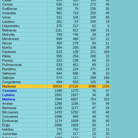
Ciblas
676
528
110
38
Cirmas
635
314
272
49
Goliševas
340
79
235
26
Isnaudas
961
710
202
49
Istras
511
104
339
68
Lauderu
281
57
205
19
Līdumnieku
275
217
52
6
Malnavas
1111
912
168
31
Mežvidu
799
746
29
24
Mērdzenes
609
480
107
22
Nirzas
358
279
58
21
Ņukšu
394
258
108
28
Pasienes
523
138
221
164
Pildas
555
254
268
33
Pureņu
322
238
69
15
Pušmucovas
533
451
69
13
Rundēnu
418
124
271
23
Salnavas
644
596
38
10
Zaļesjes
574
117
289
168
Zvirgzdenes
694
533
125
36
Madonas
30533
27216
2088
1229
Cesvaine
1398
1275
76
47
Lubāna
1591
1527
34
30
Madona
7094
6007
754
333
Aronas
1299
1196
54
49
Barkavas
1248
1177
47
24
Bērzaunes
1433
1292
93
48
Cesvaines
1088
996
49
43
Dzelzavas
1174
1058
56
60
Ērgļu
2096
1929
93
74
Indrānu
776
742
22
12
Jumurdas
267
217
15
35