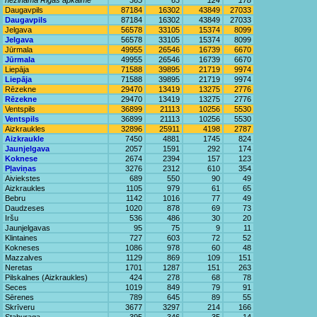
nezināma Rīgas apkaime
365
63
124
178
Daugavpils
87184
16302
43849
27033
Daugavpils
87184
16302
43849
27033
Jelgava
56578
33105
15374
8099
Jelgava
56578
33105
15374
8099
Jūrmala
49955
26546
16739
6670
Jūrmala
49955
26546
16739
6670
Liepāja
71588
39895
21719
9974
Liepāja
71588
39895
21719
9974
Rēzekne
29470
13419
13275
2776
Rēzekne
29470
13419
13275
2776
Ventspils
36899
21113
10256
5530
Ventspils
36899
21113
10256
5530
Aizkraukles
32896
25911
4198
2787
Aizkraukle
7450
4881
1745
824
Jaunjelgava
2057
1591
292
174
Koknese
2674
2394
157
123
Pļaviņas
3276
2312
610
354
Aiviekstes
689
550
90
49
Aizkraukles
1105
979
61
65
Bebru
1142
1016
77
49
Daudzeses
1020
878
69
73
Iršu
536
486
30
20
Jaunjelgavas
95
75
9
11
Klintaines
727
603
72
52
Kokneses
1086
978
60
48
Mazzalves
1129
869
109
151
Neretas
1701
1287
151
263
Pilskalnes (Aizkraukles)
424
278
68
78
Seces
1019
849
79
91
Sērenes
789
645
89
55
Skrīveru
3677
3297
214
166