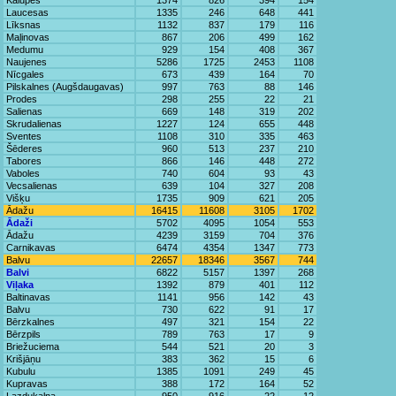
Kalupes
1374
826
394
154
Laucesas
1335
246
648
441
Līksnas
1132
837
179
116
Maļinovas
867
206
499
162
Medumu
929
154
408
367
Naujenes
5286
1725
2453
1108
Nīcgales
673
439
164
70
Pilskalnes (Augšdaugavas)
997
763
88
146
Prodes
298
255
22
21
Salienas
669
148
319
202
Skrudalienas
1227
124
655
448
Sventes
1108
310
335
463
Šēderes
960
513
237
210
Tabores
866
146
448
272
Vaboles
740
604
93
43
Vecsalienas
639
104
327
208
Višķu
1735
909
621
205
Ādažu
16415
11608
3105
1702
Ādaži
5702
4095
1054
553
Ādažu
4239
3159
704
376
Carnikavas
6474
4354
1347
773
Balvu
22657
18346
3567
744
Balvi
6822
5157
1397
268
Viļaka
1392
879
401
112
Baltinavas
1141
956
142
43
Balvu
730
622
91
17
Bērzkalnes
497
321
154
22
Bērzpils
789
763
17
9
Briežuciema
544
521
20
3
Krišjāņu
383
362
15
6
Kubulu
1385
1091
249
45
Kupravas
388
172
164
52