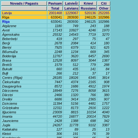
Novads / Pagasts
Pavisam
Latvieši
Krievi
Citi
Total
Latvians
Russians
Other
Latvija
2001468
1229067
520136
252265
Rīga
633041
283930
246125
102986
Rīga
633041
283930
246125
102986
Atgāzene
1180
749
243
188
Avoti
17143
10927
4246
1970
Āgenskalns
25532
14543
7719
3270
Beberbeķi
419
297
75
47
Berģi
2678
2084
414
180
Bieriņi
7925
6379
921
625
Bišumuiža
2248
1234
669
345
Bolderāja
12767
3620
6457
2690
Brasa
12528
8097
3044
1387
Brekši
1579
512
779
288
Bukulti
660
435
141
84
Buļļi
266
212
37
17
Centrs (Rīga)
28185
18026
6345
3814
Čiekurkalns
7447
4374
2165
908
Daugavgrīva
8572
1686
4912
1974
Dārzciems
18949
7276
8058
3615
Dārziņi
2466
1320
766
380
Dreiliņi
6686
3414
2365
907
Dzirciems
11394
5156
4481
1757
Grīziņkalns
12311
8173
2916
1222
Iļģuciems
23009
8815
10154
4040
Imanta
44720
16877
20014
7829
Jaunciems
2428
1388
698
342
Jugla
24267
11778
9102
3387
Katlakalns
127
89
25
13
Kleisti
306
191
76
39