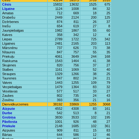
Cēsu
45294
39575
3709
2010
Cēsis
15832
13632
1525
675
Līgatne
1124
1008
84
32
Amatas
712
669
18
25
Drabešu
2449
2124
200
125
Dzērbenes
874
811
26
37
Inešu
654
619
27
8
Jaunpiebalgas
1982
1867
55
60
Kaives
358
342
12
4
Liepas
2789
1722
725
342
Līgatnes
2481
2165
203
113
Mārsnēnu
737
626
73
38
Nītaures
847
757
55
35
Priekuļu
4061
3649
244
168
Raiskuma
1543
1464
41
38
Skujenes
820
756
37
27
Stalbes
1161
1069
52
40
Straupes
1329
1266
38
25
Taurenes
847
802
24
21
Vaives
1443
1255
109
79
Vecpiebalgas
1479
1364
83
32
Veselavas
577
517
33
27
Zaubes
802
735
24
43
Zosēnu
393
356
21
16
Dienvidkurzemes
38192
33869
1255
3068
Aizpute
4552
4308
83
161
Durbe
542
513
8
21
Grobiņa
3830
3533
102
195
Pāvilosta
1001
926
48
27
Priekule
2148
1685
102
361
Aizputes
909
811
15
83
Bārtas
644
586
12
46