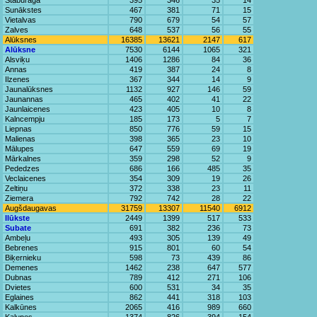
Staburaga
395
346
35
14
Sunākstes
467
381
71
15
Vietalvas
790
679
54
57
Zalves
648
537
56
55
Alūksnes
16385
13621
2147
617
Alūksne
7530
6144
1065
321
Alsviķu
1406
1286
84
36
Annas
419
387
24
8
Ilzenes
367
344
14
9
Jaunalūksnes
1132
927
146
59
Jaunannas
465
402
41
22
Jaunlaicenes
423
405
10
8
Kalncempju
185
173
5
7
Liepnas
850
776
59
15
Malienas
398
365
23
10
Mālupes
647
559
69
19
Mārkalnes
359
298
52
9
Pededzes
686
166
485
35
Veclaicenes
354
309
19
26
Zeltiņu
372
338
23
11
Ziemera
792
742
28
22
Augšdaugavas
31759
13307
11540
6912
Ilūkste
2449
1399
517
533
Subate
691
382
236
73
Ambeļu
493
305
139
49
Bebrenes
915
801
60
54
Biķernieku
598
73
439
86
Demenes
1462
238
647
577
Dubnas
789
412
271
106
Dvietes
600
531
34
35
Eglaines
862
441
318
103
Kalkūnes
2065
416
989
660