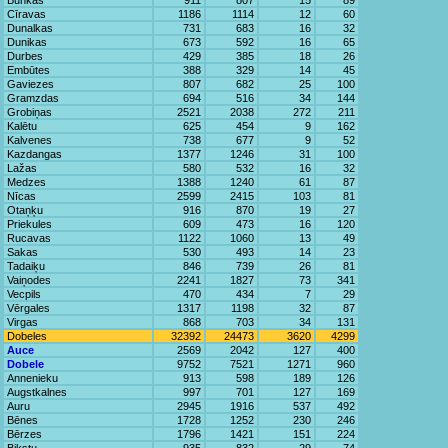
Bunkas
911
807
15
89
Cīravas
1186
1114
12
60
Dunalkas
731
683
16
32
Dunikas
673
592
16
65
Durbes
429
385
18
26
Embūtes
388
329
14
45
Gaviezes
807
682
25
100
Gramzdas
694
516
34
144
Grobiņas
2521
2038
272
211
Kalētu
625
454
9
162
Kalvenes
738
677
9
52
Kazdangas
1377
1246
31
100
Lažas
580
532
16
32
Medzes
1388
1240
61
87
Nīcas
2599
2415
103
81
Otaņķu
916
870
19
27
Priekules
609
473
16
120
Rucavas
1122
1060
13
49
Sakas
530
493
14
23
Tadaiķu
846
739
26
81
Vaiņodes
2241
1827
73
341
Vecpils
470
434
7
29
Vērgales
1317
1198
32
87
Virgas
868
703
34
131
Dobeles
32392
24473
3620
4299
Auce
2569
2042
127
400
Dobele
9752
7521
1271
960
Annenieku
913
598
189
126
Augstkalnes
997
701
127
169
Auru
2945
1916
537
492
Bēnes
1728
1252
230
246
Bērzes
1796
1421
151
224