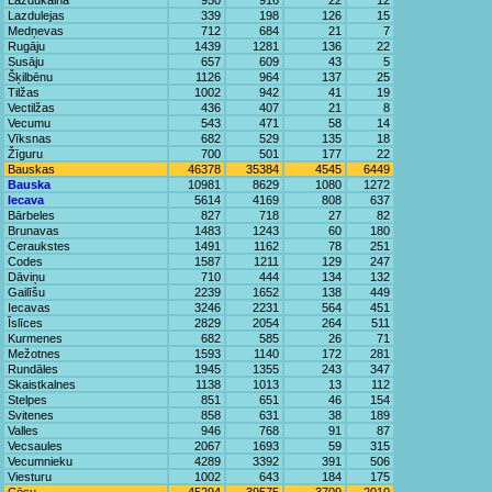
Lazdukalna
950
916
22
12
Lazdulejas
339
198
126
15
Medņevas
712
684
21
7
Rugāju
1439
1281
136
22
Susāju
657
609
43
5
Šķilbēnu
1126
964
137
25
Tilžas
1002
942
41
19
Vectilžas
436
407
21
8
Vecumu
543
471
58
14
Vīksnas
682
529
135
18
Žīguru
700
501
177
22
Bauskas
46378
35384
4545
6449
Bauska
10981
8629
1080
1272
Iecava
5614
4169
808
637
Bārbeles
827
718
27
82
Brunavas
1483
1243
60
180
Ceraukstes
1491
1162
78
251
Codes
1587
1211
129
247
Dāviņu
710
444
134
132
Gailīšu
2239
1652
138
449
Iecavas
3246
2231
564
451
Īslīces
2829
2054
264
511
Kurmenes
682
585
26
71
Mežotnes
1593
1140
172
281
Rundāles
1945
1355
243
347
Skaistkalnes
1138
1013
13
112
Stelpes
851
651
46
154
Svitenes
858
631
38
189
Valles
946
768
91
87
Vecsaules
2067
1693
59
315
Vecumnieku
4289
3392
391
506
Viesturu
1002
643
184
175