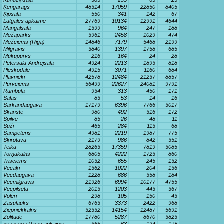
Kundziņsala
385
295
65
25
Ķengarags
48314
17059
22850
8405
Ķīpsala
550
341
142
67
Latgales apkaime
27769
10134
12991
4644
Mangaļsala
1399
964
247
188
Mežaparks
3961
2458
1029
474
Mežciems (Rīga)
14846
7179
5468
2199
Mīlgrāvis
3840
1397
1758
685
Mūkupurvs
216
164
24
28
Pētersala-Andrejsala
4924
2213
1893
818
Pleskodāle
4915
3071
1160
684
Pļavnieki
42578
12484
21237
8857
Purvciems
56499
22627
24081
9791
Rumbula
934
313
450
171
Salas
83
53
14
16
Sarkandaugava
17179
6396
7766
3017
Skanste
980
492
316
172
Spilve
85
26
48
11
Suži
465
284
113
68
Šampēteris
4981
2219
1987
775
Šķirotava
2179
986
842
351
Teika
28263
17359
7819
3085
Torņakalns
6805
4222
1723
860
Trīsciems
1032
655
245
132
Vecāķi
1362
1022
204
136
Vecdaugava
1228
686
358
184
Vecmīlgrāvis
21926
6994
10177
4755
Vecpilsēta
2013
1203
443
367
Voleri
298
105
150
43
Zasulauks
6763
3373
2422
968
Ziepniekkalns
32332
14154
12487
5691
Zolitūde
17780
5287
8670
3823