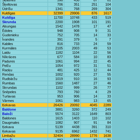
Šķaunes
598
430
87
81
Šķeltovas
706
351
251
104
Ūdrīšu
1341
768
269
304
Kuldīgas
32399
29906
876
1617
Kuldīga
11700
10748
433
519
Skrunda
2200
1908
101
191
Alsungas
1542
1478
17
47
Ēdoles
948
908
9
31
Gudenieku
752
705
14
33
Īvandes
391
379
5
7
Kabiles
816
733
24
59
Kurmāles
2105
2003
49
53
Laidu
1182
1104
22
56
Nīkrāces
677
584
10
83
Padures
1061
994
22
45
Pelču
1054
972
31
51
Raņķu
481
425
12
44
Rendas
1002
920
27
55
Rudbāržu
1019
910
16
93
Rumbas
1560
1487
27
46
Skrundas
1102
999
26
77
Snēpeles
793
760
4
29
Turlavas
953
906
14
33
Vārmes
1061
983
13
65
Ķekavas
26426
20092
4045
2289
Baldone
3881
3260
372
249
Baloži
5574
3122
1649
803
Baldones
1615
1403
110
102
Daugmales
1082
907
91
84
Ķekava
5139
4438
391
310
Ķekavas
9135
6962
1432
741
Limbažu
32404
28990
1776
1638