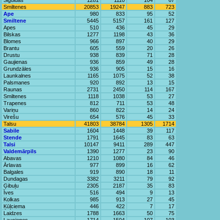
Siguldas
1281
1110
104
67
Smiltenes
20853
19247
883
723
Ape
980
833
95
52
Smiltene
5445
5157
161
127
Apes
510
436
45
29
Bilskas
1277
1198
43
36
Blomes
966
897
40
29
Brantu
605
559
20
26
Drustu
938
839
71
28
Gaujienas
936
859
49
28
Grundzāles
936
905
15
16
Launkalnes
1165
1075
52
38
Palsmanes
920
892
13
15
Raunas
2731
2450
114
167
Smiltenes
1118
1038
53
27
Trapenes
812
711
53
48
Variņu
860
822
14
24
Virešu
654
576
45
33
Talsu
41803
38784
1305
1714
Sabile
1604
1448
39
117
Stende
1791
1645
83
63
Talsi
10147
9411
289
447
Valdemārpils
1390
1277
23
90
Abavas
1210
1080
84
46
Ārlavas
977
899
16
62
Balgales
919
890
18
11
Dundagas
3382
3211
79
92
Ģibuļu
2305
2187
35
83
Īves
516
494
9
13
Kolkas
985
913
27
45
Ķūļciema
446
422
7
17
Laidzes
1788
1663
50
75