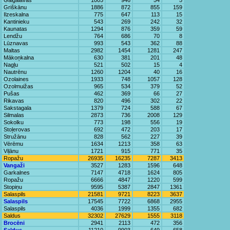
Gaigalavas
1005
946
54
5
Griškānu
1886
872
855
159
Ilzeskalna
775
647
113
15
Kantinieku
543
269
242
32
Kaunatas
1294
876
359
59
Lendžu
764
686
70
8
Lūznavas
993
543
362
88
Maltas
2982
1454
1281
247
Mākoņkalna
630
381
201
48
Nagļu
521
502
15
4
Nautrēnu
1260
1204
40
16
Ozolaines
1933
748
1057
128
Ozolmuižas
965
534
379
52
Pušas
462
369
66
27
Rikavas
820
496
302
22
Sakstagala
1379
724
588
67
Silmalas
2873
736
2008
129
Sokolku
773
198
556
19
Stoļerovas
692
472
203
17
Stružānu
828
562
227
39
Vērēmu
1634
1213
358
63
Viļānu
1721
915
771
35
Ropažu
26935
16235
7287
3413
Vangaži
3527
1283
1596
648
Garkalnes
7147
4718
1624
805
Ropažu
6666
4847
1220
599
Stopiņu
9595
5387
2847
1361
Salaspils
21581
9721
8223
3637
Salaspils
17545
7722
6868
2955
Salaspils
4036
1999
1355
682
Saldus
32302
27629
1555
3118
Brocēni
2941
2113
472
356