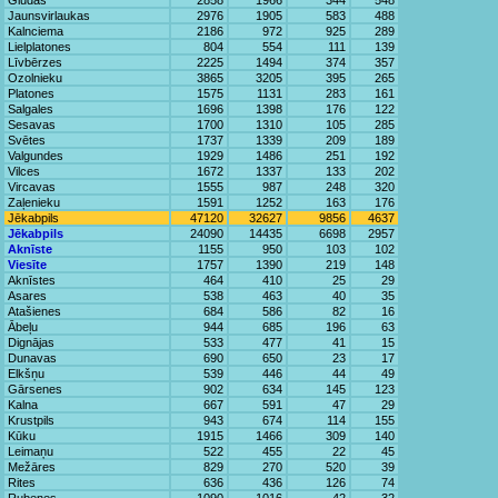
Glūdas
2858
1966
344
548
Jaunsvirlaukas
2976
1905
583
488
Kalnciema
2186
972
925
289
Lielplatones
804
554
111
139
Līvbērzes
2225
1494
374
357
Ozolnieku
3865
3205
395
265
Platones
1575
1131
283
161
Salgales
1696
1398
176
122
Sesavas
1700
1310
105
285
Svētes
1737
1339
209
189
Valgundes
1929
1486
251
192
Vilces
1672
1337
133
202
Vircavas
1555
987
248
320
Zaļenieku
1591
1252
163
176
Jēkabpils
47120
32627
9856
4637
Jēkabpils
24090
14435
6698
2957
Aknīste
1155
950
103
102
Viesīte
1757
1390
219
148
Aknīstes
464
410
25
29
Asares
538
463
40
35
Atašienes
684
586
82
16
Ābeļu
944
685
196
63
Dignājas
533
477
41
15
Dunavas
690
650
23
17
Elkšņu
539
446
44
49
Gārsenes
902
634
145
123
Kalna
667
591
47
29
Krustpils
943
674
114
155
Kūku
1915
1466
309
140
Leimaņu
522
455
22
45
Mežāres
829
270
520
39
Rites
636
436
126
74