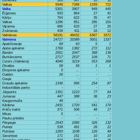
Zentenes
528
507
10
11
Valkas
9349
7288
1339
722
Valka
5301
3907
949
445
Ērģemes
933
864
27
42
Kārķu
704
622
35
47
Valkas
1286
851
285
150
Vijciema
686
633
27
26
Zvārtavas
439
411
16
12
Valmieras
58191
48432
6387
3372
Valmiera
24727
20389
3001
1337
Apakšstacija
69
63
5
1
Apiņa apkaime
1766
1382
272
112
Banāni
2551
2047
368
136
Burkānciems
2717
2537
109
71
Centrs (Valmiera)
4040
3219
553
268
Dīvaliņa
58
56
1
1
Eksporta apkaime
5
…
-
-
Gaides
26
…
-
…
Gauja
-
-
-
-
Graudu apkaime
1336
995
254
87
Industriālais parks
-
-
-
-
Jāņparks
1351
1210
77
64
Jumaras
447
388
36
23
Kaugurmuiža
49
…
…
…
Kārliena
2431
1720
541
170
Krāču kakts
571
506
48
17
Misas
5
…
…
-
Pauku priedes
-
-
-
-
Pārgauja
2543
2085
326
132
Putniņi
539
491
26
22
Putriņas
1283
1108
126
49
Savariņas
171
151
10
10