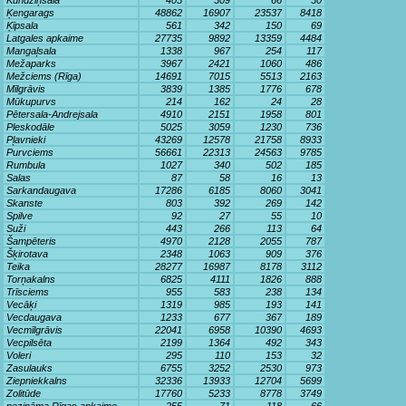
Kundziņsala
405
309
66
30
Ķengarags
48862
16907
23537
8418
Ķīpsala
561
342
150
69
Latgales apkaime
27735
9892
13359
4484
Mangaļsala
1338
967
254
117
Mežaparks
3967
2421
1060
486
Mežciems (Rīga)
14691
7015
5513
2163
Mīlgrāvis
3839
1385
1776
678
Mūkupurvs
214
162
24
28
Pētersala-Andrejsala
4910
2151
1958
801
Pleskodāle
5025
3059
1230
736
Pļavnieki
43269
12578
21758
8933
Purvciems
56661
22313
24563
9785
Rumbula
1027
340
502
185
Salas
87
58
16
13
Sarkandaugava
17286
6185
8060
3041
Skanste
803
392
269
142
Spilve
92
27
55
10
Suži
443
266
113
64
Šampēteris
4970
2128
2055
787
Šķirotava
2348
1063
909
376
Teika
28277
16987
8178
3112
Torņakalns
6825
4111
1826
888
Trīsciems
955
583
238
134
Vecāķi
1319
985
193
141
Vecdaugava
1233
677
367
189
Vecmīlgrāvis
22041
6958
10390
4693
Vecpilsēta
2199
1364
492
343
Voleri
295
110
153
32
Zasulauks
6755
3252
2530
973
Ziepniekkalns
32336
13933
12704
5699
Zolitūde
17760
5233
8778
3749