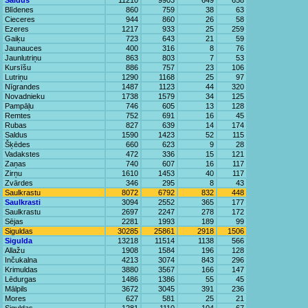
Saldus
11210
9903
649
658
Blīdenes
860
759
38
63
Cieceres
944
860
26
58
Ezeres
1217
933
25
259
Gaiķu
723
643
21
59
Jaunauces
400
316
8
76
Jaunlutriņu
863
803
7
53
Kursīšu
886
757
23
106
Lutriņu
1290
1168
25
97
Nīgrandes
1487
1123
44
320
Novadnieku
1738
1579
34
125
Pampāļu
746
605
13
128
Remtes
752
691
16
45
Rubas
827
639
14
174
Saldus
1590
1423
52
115
Šķēdes
660
623
9
28
Vadakstes
472
336
15
121
Zaņas
740
607
16
117
Zirņu
1610
1453
40
117
Zvārdes
346
295
8
43
Saulkrastu
8072
6792
832
448
Saulkrasti
3094
2552
365
177
Saulkrastu
2697
2247
278
172
Sējas
2281
1993
189
99
Siguldas
30285
25861
2918
1506
Sigulda
13218
11514
1138
566
Allažu
1908
1584
196
128
Inčukalna
4213
3074
843
296
Krimuldas
3880
3567
166
147
Lēdurgas
1486
1386
55
45
Mālpils
3672
3045
391
236
Mores
627
581
25
21