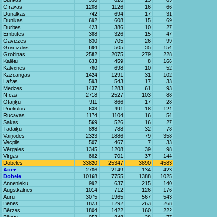
Bunkas
930
826
15
89
Cīravas
1208
1126
16
66
Dunalkas
742
694
17
31
Dunikas
692
608
15
69
Durbes
423
386
10
27
Embūtes
388
326
15
47
Gaviezes
830
705
26
99
Gramzdas
694
505
35
154
Grobiņas
2582
2075
279
228
Kalētu
633
459
8
166
Kalvenes
760
698
10
52
Kazdangas
1424
1291
31
102
Lažas
593
543
17
33
Medzes
1437
1283
61
93
Nīcas
2718
2527
103
88
Otaņķu
911
866
17
28
Priekules
633
491
18
124
Rucavas
1174
1104
16
54
Sakas
569
526
16
27
Tadaiķu
898
788
32
78
Vaiņodes
2323
1886
79
358
Vecpils
507
467
7
33
Vērgales
1345
1208
39
98
Virgas
882
701
37
144
Dobeles
33820
25347
3890
4583
Auce
2706
2149
134
423
Dobele
10168
7755
1388
1025
Annenieku
992
637
215
140
Augstkalnes
1014
712
126
176
Auru
3075
1965
567
543
Bēnes
1823
1292
263
268
Bērzes
1804
1422
160
222