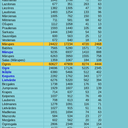
Kalsnavas
1841
1706
72
63
Lazdonas
677
351
263
63
Liezēres
1382
1305
47
30
Ļaudonas
1483
1254
133
96
Mārcienas
1005
762
150
93
Mētrienas
711
581
68
62
Ošupes
1112
1058
41
13
Praulienas
1593
1440
105
48
Sarkaņu
1444
1340
54
50
Sausnējas
600
563
25
12
Vestienas
672
640
18
14
Mārupes
24422
17234
4720
2468
Babītes
7565
5280
1571
714
Mārupe
9235
6937
1410
888
Mārupes
6263
3950
1555
758
Salas (Mārupes)
1359
1067
184
108
Ogres
60627
47909
8274
4444
Ogre
24696
17126
5225
2345
Ikšķile
6380
5466
512
402
Ķegums
2282
1762
343
177
Lielvārde
6276
5320
562
394
Birzgales
1738
1469
176
93
Jumpravas
1929
1607
183
139
Krapes
714
637
53
24
Ķeipenes
1037
912
76
49
Lauberes
708
613
49
46
Lēdmanes
1278
1091
116
71
Lielvārdes
1027
915
51
61
Madlienas
1831
1694
74
63
Mazozolu
584
534
23
27
Meņģeles
602
562
20
20
Ogresgala
2806
2348
304
154