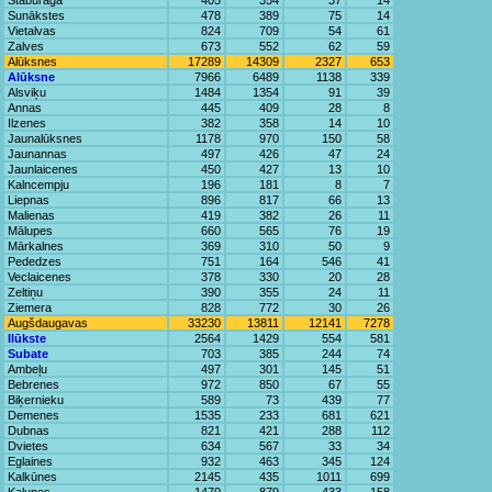
Staburaga
405
354
37
14
Sunākstes
478
389
75
14
Vietalvas
824
709
54
61
Zalves
673
552
62
59
Alūksnes
17289
14309
2327
653
Alūksne
7966
6489
1138
339
Alsviķu
1484
1354
91
39
Annas
445
409
28
8
Ilzenes
382
358
14
10
Jaunalūksnes
1178
970
150
58
Jaunannas
497
426
47
24
Jaunlaicenes
450
427
13
10
Kalncempju
196
181
8
7
Liepnas
896
817
66
13
Malienas
419
382
26
11
Mālupes
660
565
76
19
Mārkalnes
369
310
50
9
Pededzes
751
164
546
41
Veclaicenes
378
330
20
28
Zeltiņu
390
355
24
11
Ziemera
828
772
30
26
Augšdaugavas
33230
13811
12141
7278
Ilūkste
2564
1429
554
581
Subate
703
385
244
74
Ambeļu
497
301
145
51
Bebrenes
972
850
67
55
Biķernieku
589
73
439
77
Demenes
1535
233
681
621
Dubnas
821
421
288
112
Dvietes
634
567
33
34
Eglaines
932
463
345
124
Kalkūnes
2145
435
1011
699