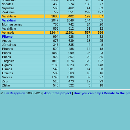
Valmieras
3582
2885
513
184
Vecates
459
274
108
77
Vilpulkas
566
462
41
63
Zilākalna
777
351
299
127
Varakļānu
3688
3402
199
87
Varakļāni
2047
1848
144
55
Murmastienes
786
742
24
20
Varakļānu
855
812
31
12
Ventspils
12444
11291
557
596
Piltene
994
928
34
32
Ances
677
639
13
25
Jūrkalnes
347
335
4
8
Piltenes
520
488
14
18
Popes
1050
999
28
23
Puzes
922
857
29
36
Tārgales
1816
1574
120
122
Ugāles
2183
1823
212
148
Usmas
545
501
14
30
Užavas
589
563
10
16
Vārves
1745
1589
59
97
Ziru
513
473
17
23
Zlēku
543
522
3
18
©
Tim Bespyatov
, 2008-2026
|
About the project
|
How you can help / Donate to the pr