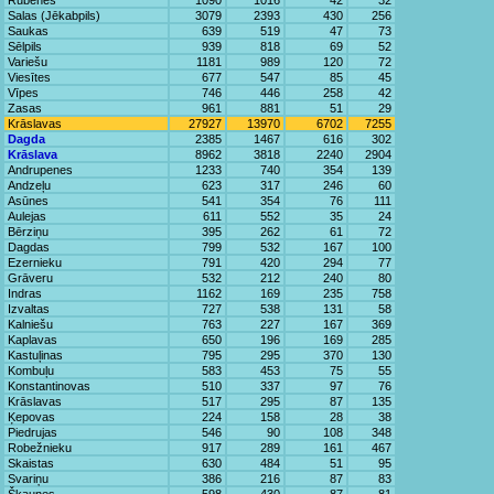
Rubenes
1090
1016
42
32
Salas (Jēkabpils)
3079
2393
430
256
Saukas
639
519
47
73
Sēlpils
939
818
69
52
Variešu
1181
989
120
72
Viesītes
677
547
85
45
Vīpes
746
446
258
42
Zasas
961
881
51
29
Krāslavas
27927
13970
6702
7255
Dagda
2385
1467
616
302
Krāslava
8962
3818
2240
2904
Andrupenes
1233
740
354
139
Andzeļu
623
317
246
60
Asūnes
541
354
76
111
Aulejas
611
552
35
24
Bērziņu
395
262
61
72
Dagdas
799
532
167
100
Ezernieku
791
420
294
77
Grāveru
532
212
240
80
Indras
1162
169
235
758
Izvaltas
727
538
131
58
Kalniešu
763
227
167
369
Kaplavas
650
196
169
285
Kastuļinas
795
295
370
130
Kombuļu
583
453
75
55
Konstantinovas
510
337
97
76
Krāslavas
517
295
87
135
Ķepovas
224
158
28
38
Piedrujas
546
90
108
348
Robežnieku
917
289
161
467
Skaistas
630
484
51
95
Svariņu
386
216
87
83