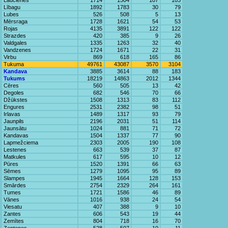
Laucienes
1714
1504
107
103
Lībagu
1892
1783
30
79
Lubes
526
508
5
13
Mērsraga
1728
1621
54
53
Rojas
4135
3891
122
122
Strazdes
420
385
9
26
Valdgales
1335
1263
32
40
Vandzenes
1724
1671
22
31
Virbu
869
618
165
86
Tukuma
49761
43087
3570
3104
Kandava
3885
3614
88
183
Tukums
18219
14863
2012
1344
Cēres
560
505
13
42
Degoles
682
546
70
66
Džūkstes
1508
1313
83
112
Engures
2531
2382
98
51
Irlavas
1489
1317
93
79
Jaunpils
2196
2031
51
114
Jaunsātu
1024
881
71
72
Kandavas
1504
1337
77
90
Lapmežciema
2303
2005
190
108
Lestenes
663
539
37
87
Matkules
617
595
10
12
Pūres
1520
1391
66
63
Sēmes
1279
1095
95
89
Slampes
1945
1664
128
153
Smārdes
2754
2329
264
161
Tumes
1721
1586
46
89
Vānes
1016
938
24
54
Viesatu
407
388
9
10
Zantes
606
543
19
44
Zemītes
804
718
16
70