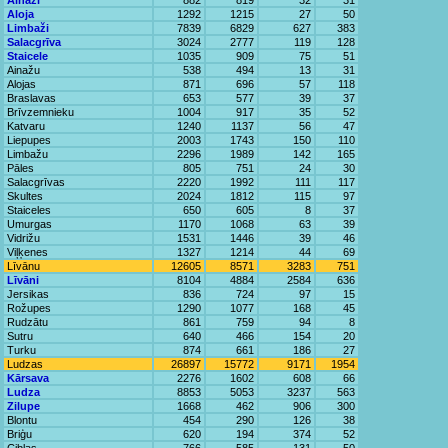
Ainaži
882
819
32
31
Aloja
1292
1215
27
50
Limbaži
7839
6829
627
383
Salacgrīva
3024
2777
119
128
Staicele
1035
909
75
51
Ainažu
538
494
13
31
Alojas
871
696
57
118
Braslavas
653
577
39
37
Brīvzemnieku
1004
917
35
52
Katvaru
1240
1137
56
47
Liepupes
2003
1743
150
110
Limbažu
2296
1989
142
165
Pāles
805
751
24
30
Salacgrīvas
2220
1992
111
117
Skultes
2024
1812
115
97
Staiceles
650
605
8
37
Umurgas
1170
1068
63
39
Vidrižu
1531
1446
39
46
Viļķenes
1327
1214
44
69
Līvānu
12605
8571
3283
751
Līvāni
8104
4884
2584
636
Jersikas
836
724
97
15
Rožupes
1290
1077
168
45
Rudzātu
861
759
94
8
Sutru
640
466
154
20
Turku
874
661
186
27
Ludzas
26897
15772
9171
1954
Kārsava
2276
1602
608
66
Ludza
8853
5053
3237
563
Zilupe
1668
462
906
300
Blontu
454
290
126
38
Briģu
620
194
374
52