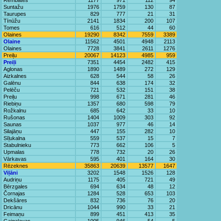
Rembates
1177
971
112
94
Suntažu
1976
1759
130
87
Taurupes
829
777
21
31
Tīnūžu
2141
1834
200
107
Tomes
616
512
44
60
Olaines
19290
8342
7559
3389
Olaine
11562
4501
4948
2113
Olaines
7728
3841
2611
1276
Preiļu
20067
14123
4985
959
Preiļi
7351
4454
2482
415
Aglonas
1890
1489
272
129
Aizkalnes
628
544
58
26
Galēnu
844
638
174
32
Pelēču
721
532
151
38
Preiļu
998
671
281
46
Riebiņu
1357
680
598
79
Rožkalnu
685
642
33
10
Rušonas
1404
1009
303
92
Saunas
1037
977
46
14
Silajāņu
447
155
282
10
Sīļukalna
559
537
15
7
Stabulnieku
773
662
106
5
Upmalas
778
732
20
26
Vārkavas
595
401
164
30
Rēzeknes
35863
20639
13577
1647
Viļāni
3202
1548
1526
128
Audriņu
1175
405
721
49
Bērzgales
694
634
48
12
Čornajas
1284
528
653
103
Dekšāres
832
736
76
20
Dricānu
1044
990
33
21
Feimaņu
899
451
413
35