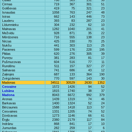
Ciblas
766
585
131
50
Cirmas
719
367
301
51
Goliševas
419
75
321
23
Isnaudas
1058
763
247
48
Istras
662
143
446
73
Lauderu
393
83
287
23
Līdumnieku
304
232
62
10
Malnavas
1282
1040
201
41
Mežvidu
928
871
35
22
Mērdzenes
716
555
138
23
Nirzas
425
330
70
25
Ņukšu
441
303
113
25
Pasienes
599
176
228
195
Pildas
620
276
305
39
Pureņu
381
283
81
17
Pušmucovas
604
516
77
11
Rundēnu
511
157
327
27
Salnavas
741
686
43
12
Zaļesjes
687
133
364
190
Zvirgzdenes
770
597
143
30
Madonas
34511
30529
2630
1352
Cesvaine
1572
1426
94
52
Lubāna
1815
1740
38
37
Madona
8043
6672
992
379
Aronas
1439
1319
74
46
Barkavas
1400
1324
52
24
Bērzaunes
1588
1418
113
57
Cesvaines
1331
1205
74
52
Dzelzavas
1273
1146
66
61
Ērgļu
2380
2179
117
84
Indrānu
868
841
17
10
Jumurdas
282
259
17
6