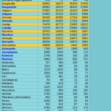
nezināma Rīgas apkaime
255
71
118
66
Daugavpils
90962
16674
46343
27945
Daugavpils
90962
16674
46343
27945
Jelgava
57682
33123
16163
8396
Jelgava
57682
33123
16163
8396
Jūrmala
50165
26355
17116
6694
Jūrmala
50165
26355
17116
6694
Liepāja
74478
40773
23083
10622
Liepāja
74478
40773
23083
10622
Rēzekne
30792
14033
14062
2697
Rēzekne
30792
14033
14062
2697
Ventspils
38250
21515
10873
5862
Ventspils
38250
21515
10873
5862
Aizkraukles
33868
26518
4441
2909
Aizkraukle
7780
5047
1890
843
Jaunjelgava
2086
1603
308
175
Koknese
2740
2440
165
135
Pļaviņas
3384
2362
650
372
Aiviekstes
727
566
105
56
Aizkraukles
1114
990
59
65
Bebru
1170
1032
88
50
Daudzeses
1055
904
74
77
Iršu
524
481
25
18
Jaunjelgavas
92
69
11
12
Klintaines
746
619
71
56
Kokneses
1124
1012
62
50
Mazzalves
1159
894
100
165
Neretas
1750
1309
159
282
Pilskalnes (Aizkraukles)
452
300
64
88
Seces
1040
864
82
94
Sērenes
762
622
87
53
Skrīveru
3783
3400
213
170