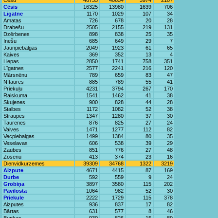
Cēsu
46735
40654
3974
2107
Cēsis
16325
13980
1639
706
Līgatne
1170
1029
107
34
Amatas
726
678
20
28
Drabešu
2505
2155
219
131
Dzērbenes
898
838
25
35
Inešu
685
649
29
7
Jaunpiebalgas
2049
1923
61
65
Kaives
369
352
13
4
Liepas
2850
1741
758
351
Līgatnes
2577
2241
216
120
Mārsnēnu
789
659
83
47
Nītaures
885
789
55
41
Priekuļu
4231
3794
267
170
Raiskuma
1541
1462
41
38
Skujenes
900
828
44
28
Stalbes
1172
1082
52
38
Straupes
1347
1280
37
30
Taurenes
876
825
27
24
Vaives
1471
1277
112
82
Vecpiebalgas
1499
1384
80
35
Veselavas
606
538
39
29
Zaubes
851
776
27
48
Zosēnu
413
374
23
16
Dienvidkurzemes
39309
34768
1322
3219
Aizpute
4671
4415
87
169
Durbe
592
559
9
24
Grobiņa
3897
3580
115
202
Pāvilosta
1064
982
52
30
Priekule
2222
1729
115
378
Aizputes
936
837
17
82
Bārtas
631
577
8
46