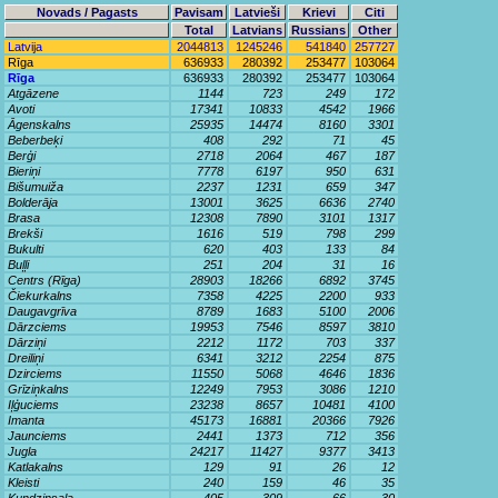
Novads / Pagasts
Pavisam
Latvieši
Krievi
Citi
Total
Latvians
Russians
Other
Latvija
2044813
1245246
541840
257727
Rīga
636933
280392
253477
103064
Rīga
636933
280392
253477
103064
Atgāzene
1144
723
249
172
Avoti
17341
10833
4542
1966
Āgenskalns
25935
14474
8160
3301
Beberbeķi
408
292
71
45
Berģi
2718
2064
467
187
Bieriņi
7778
6197
950
631
Bišumuiža
2237
1231
659
347
Bolderāja
13001
3625
6636
2740
Brasa
12308
7890
3101
1317
Brekši
1616
519
798
299
Bukulti
620
403
133
84
Buļļi
251
204
31
16
Centrs (Rīga)
28903
18266
6892
3745
Čiekurkalns
7358
4225
2200
933
Daugavgrīva
8789
1683
5100
2006
Dārzciems
19953
7546
8597
3810
Dārziņi
2212
1172
703
337
Dreiliņi
6341
3212
2254
875
Dzirciems
11550
5068
4646
1836
Grīziņkalns
12249
7953
3086
1210
Iļģuciems
23238
8657
10481
4100
Imanta
45173
16881
20366
7926
Jaunciems
2441
1373
712
356
Jugla
24217
11427
9377
3413
Katlakalns
129
91
26
12
Kleisti
240
159
46
35