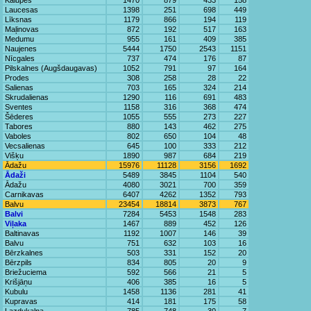
Kalupes
1470
879
433
158
Laucesas
1398
251
698
449
Līksnas
1179
866
194
119
Maļinovas
872
192
517
163
Medumu
955
161
409
385
Naujenes
5444
1750
2543
1151
Nīcgales
737
474
176
87
Pilskalnes (Augšdaugavas)
1052
791
97
164
Prodes
308
258
28
22
Salienas
703
165
324
214
Skrudalienas
1290
116
691
483
Sventes
1158
316
368
474
Šēderes
1055
555
273
227
Tabores
880
143
462
275
Vaboles
802
650
104
48
Vecsalienas
645
100
333
212
Višķu
1890
987
684
219
Ādažu
15976
11128
3156
1692
Ādaži
5489
3845
1104
540
Ādažu
4080
3021
700
359
Carnikavas
6407
4262
1352
793
Balvu
23454
18814
3873
767
Balvi
7284
5453
1548
283
Viļaka
1467
889
452
126
Baltinavas
1192
1007
146
39
Balvu
751
632
103
16
Bērzkalnes
503
331
152
20
Bērzpils
834
805
20
9
Briežuciema
592
566
21
5
Krišjāņu
406
385
16
5
Kubulu
1458
1136
281
41
Kupravas
414
181
175
58