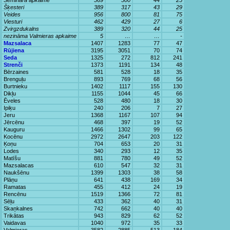
Semināra apkaime
569
500
44
25
Šķesteri
389
317
43
29
Veides
956
800
81
75
Viesturi
462
429
27
6
Zvirgzdukalns
389
320
44
25
nezināma Valmieras apkaime
5
…
…
-
Mazsalaca
1407
1283
77
47
Rūjiena
3195
3051
70
74
Seda
1325
272
812
241
Strenči
1373
1191
134
48
Bērzaines
581
528
18
35
Brenguļu
893
769
68
56
Burtnieku
1402
1117
155
130
Dikļu
1155
1044
45
66
Ēveles
528
480
18
30
Ipiķu
240
206
7
27
Jeru
1368
1167
107
94
Jērcēnu
468
397
19
52
Kauguru
1466
1302
99
65
Kocēnu
2972
2647
203
122
Ķoņu
704
653
20
31
Lodes
340
293
12
35
Matīšu
881
780
49
52
Mazsalacas
610
547
32
31
Naukšēnu
1399
1303
38
58
Plāņu
641
438
169
34
Ramatas
455
412
24
19
Rencēnu
1519
1366
72
81
Sēļu
433
362
40
31
Skaņkalnes
742
662
40
40
Trikātas
943
829
62
52
Vaidavas
1040
972
35
33