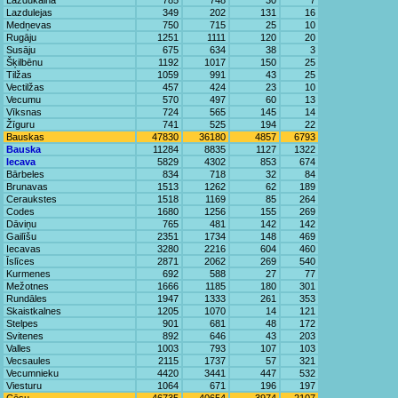
Lazdukalna
785
748
30
7
Lazdulejas
349
202
131
16
Medņevas
750
715
25
10
Rugāju
1251
1111
120
20
Susāju
675
634
38
3
Šķilbēnu
1192
1017
150
25
Tilžas
1059
991
43
25
Vectilžas
457
424
23
10
Vecumu
570
497
60
13
Vīksnas
724
565
145
14
Žīguru
741
525
194
22
Bauskas
47830
36180
4857
6793
Bauska
11284
8835
1127
1322
Iecava
5829
4302
853
674
Bārbeles
834
718
32
84
Brunavas
1513
1262
62
189
Ceraukstes
1518
1169
85
264
Codes
1680
1256
155
269
Dāviņu
765
481
142
142
Gailīšu
2351
1734
148
469
Iecavas
3280
2216
604
460
Īslīces
2871
2062
269
540
Kurmenes
692
588
27
77
Mežotnes
1666
1185
180
301
Rundāles
1947
1333
261
353
Skaistkalnes
1205
1070
14
121
Stelpes
901
681
48
172
Svitenes
892
646
43
203
Valles
1003
793
107
103
Vecsaules
2115
1737
57
321
Vecumnieku
4420
3441
447
532
Viesturu
1064
671
196
197