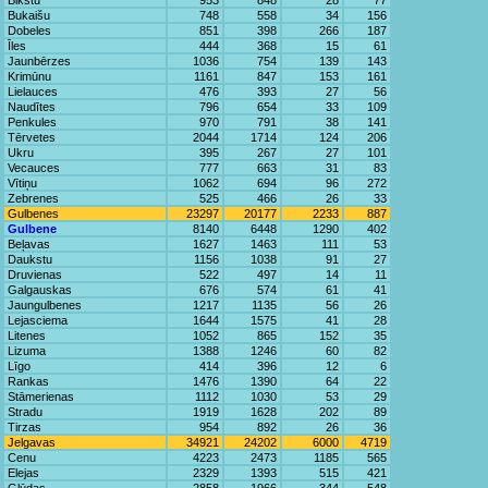
Bikstu
953
848
28
77
Bukaišu
748
558
34
156
Dobeles
851
398
266
187
Īles
444
368
15
61
Jaunbērzes
1036
754
139
143
Krimūnu
1161
847
153
161
Lielauces
476
393
27
56
Naudītes
796
654
33
109
Penkules
970
791
38
141
Tērvetes
2044
1714
124
206
Ukru
395
267
27
101
Vecauces
777
663
31
83
Vītiņu
1062
694
96
272
Zebrenes
525
466
26
33
Gulbenes
23297
20177
2233
887
Gulbene
8140
6448
1290
402
Beļavas
1627
1463
111
53
Daukstu
1156
1038
91
27
Druvienas
522
497
14
11
Galgauskas
676
574
61
41
Jaungulbenes
1217
1135
56
26
Lejasciema
1644
1575
41
28
Litenes
1052
865
152
35
Lizuma
1388
1246
60
82
Līgo
414
396
12
6
Rankas
1476
1390
64
22
Stāmerienas
1112
1030
53
29
Stradu
1919
1628
202
89
Tirzas
954
892
26
36
Jelgavas
34921
24202
6000
4719
Cenu
4223
2473
1185
565
Elejas
2329
1393
515
421