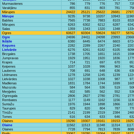
Murmastienes
786
779
776
757
72
Varakļānu
855
831
803
781
75
Mārupes
24422
25121
25622
26681
2797
Mārupe
9235
9738
10207
10943
1196
Babītes
7565
7738
7883
8103
832
Mārupes
6263
6302
6212
6287
634
Salas
1359
1343
1320
1348
133
Ogres
60627
60304
59624
59277
5876
Ogre
24696
24411
24098
23993
2366
Ikšķile
6380
6445
6474
6603
672
Ķegums
2282
2289
2267
2240
220
Lielvārde
6276
6261
6182
6105
609
Birzgales
1738
1705
1651
1615
159
Jumpravas
1929
1951
1920
1836
177
Krapes
714
721
697
670
65
Ķeipenes
1037
1028
996
963
96
Lauberes
708
691
648
636
63
Lēdmanes
1278
1258
1245
1239
122
Lielvārdes
1027
1038
1008
987
97
Madlienas
1831
1784
1744
1699
160
Mazozolu
584
564
536
519
50
Meņģeles
602
585
562
552
53
Ogresgala
2806
2827
2780
2781
277
Rembates
1177
1149
1162
1156
113
Suntažu
1976
1944
1898
1866
182
Taurupes
829
820
804
787
77
Tīnūžu
2141
2199
2319
2384
246
Tomes
616
634
633
646
63
Olaines
19290
19307
19161
19153
1925
Olaine
11562
11513
11348
11314
1117
Olaines
7728
7794
7813
7839
808
Preiļu
20067
19780
19364
19107
1877