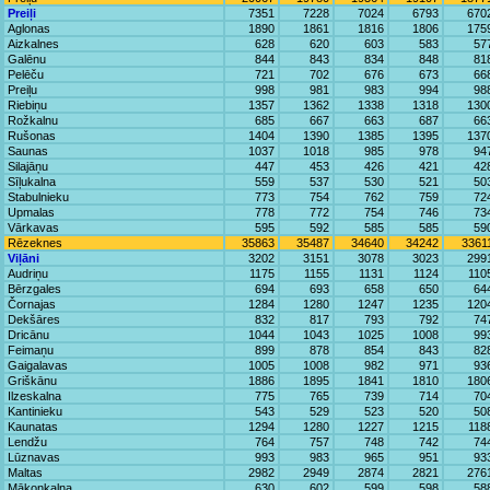
Preiļi
7351
7228
7024
6793
670
Aglonas
1890
1861
1816
1806
175
Aizkalnes
628
620
603
583
57
Galēnu
844
843
834
848
81
Pelēču
721
702
676
673
66
Preiļu
998
981
983
994
98
Riebiņu
1357
1362
1338
1318
130
Rožkalnu
685
667
663
687
66
Rušonas
1404
1390
1385
1395
137
Saunas
1037
1018
985
978
94
Silajāņu
447
453
426
421
42
Sīļukalna
559
537
530
521
50
Stabulnieku
773
754
762
759
72
Upmalas
778
772
754
746
73
Vārkavas
595
592
585
585
59
Rēzeknes
35863
35487
34640
34242
3361
Viļāni
3202
3151
3078
3023
299
Audriņu
1175
1155
1131
1124
110
Bērzgales
694
693
658
650
64
Čornajas
1284
1280
1247
1235
120
Dekšāres
832
817
793
792
74
Dricānu
1044
1043
1025
1008
99
Feimaņu
899
878
854
843
82
Gaigalavas
1005
1008
982
971
93
Griškānu
1886
1895
1841
1810
180
Ilzeskalna
775
765
739
714
70
Kantinieku
543
529
523
520
50
Kaunatas
1294
1280
1227
1215
118
Lendžu
764
757
748
742
74
Lūznavas
993
983
965
951
93
Maltas
2982
2949
2874
2821
276
Mākoņkalna
630
602
599
598
58