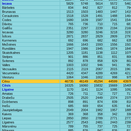
Iecava
5829
5748
5614
5572
546
Bārbeles
834
842
827
812
79
Brunavas
1513
1503
1483
1447
141
Ceraukstes
1518
1528
1491
1488
146
Codes
1680
1639
1587
1541
154
Dāviņu
765
736
710
715
68
Gailīšu
2351
2297
2239
2194
216
Iecavas
3280
3280
3246
3218
319
Īslīces
2871
2837
2829
2809
279
Kurmenes
692
696
682
662
63
Mežotnes
1666
1643
1593
1556
150
Rundāles
1947
1986
1945
1874
184
Skaistkalnes
1205
1181
1138
1112
107
Stelpes
901
886
851
831
80
Svitenes
892
878
858
829
80
Valles
1003
1002
946
941
95
Vecsaules
2115
2119
2067
2015
196
Vecumnieku
4420
4347
4289
4269
421
Viesturu
1064
1046
1002
998
97
Cēsu
46735
46149
45294
44599
4397
Cēsis
16325
16060
15832
15669
1540
Līgatne
1170
1141
1124
1095
109
Amatas
726
711
712
727
71
Drabešu
2505
2520
2449
2374
237
Dzērbenes
898
891
874
839
81
Inešu
685
669
654
635
64
Jaunpiebalgas
2049
2004
1982
1957
188
Kaives
369
368
358
342
33
Liepas
2850
2850
2789
2771
277
Līgatnes
2577
2543
2481
2443
239
Mārsnēnu
789
755
737
725
72
Nītaures
885
876
847
826
81