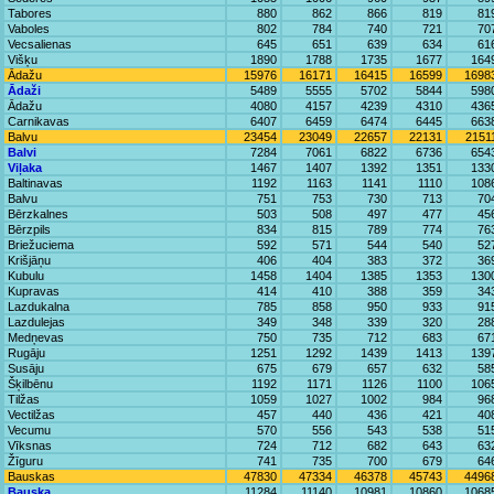
Tabores
880
862
866
819
81
Vaboles
802
784
740
721
70
Vecsalienas
645
651
639
634
61
Višķu
1890
1788
1735
1677
164
Ādažu
15976
16171
16415
16599
1698
Ādaži
5489
5555
5702
5844
598
Ādažu
4080
4157
4239
4310
436
Carnikavas
6407
6459
6474
6445
663
Balvu
23454
23049
22657
22131
2151
Balvi
7284
7061
6822
6736
654
Viļaka
1467
1407
1392
1351
133
Baltinavas
1192
1163
1141
1110
108
Balvu
751
753
730
713
70
Bērzkalnes
503
508
497
477
45
Bērzpils
834
815
789
774
76
Briežuciema
592
571
544
540
52
Krišjāņu
406
404
383
372
36
Kubulu
1458
1404
1385
1353
130
Kupravas
414
410
388
359
34
Lazdukalna
785
858
950
933
91
Lazdulejas
349
348
339
320
28
Medņevas
750
735
712
683
67
Rugāju
1251
1292
1439
1413
139
Susāju
675
679
657
632
58
Šķilbēnu
1192
1171
1126
1100
106
Tilžas
1059
1027
1002
984
96
Vectilžas
457
440
436
421
40
Vecumu
570
556
543
538
51
Vīksnas
724
712
682
643
63
Žīguru
741
735
700
679
64
Bauskas
47830
47334
46378
45743
4496
Bauska
11284
11140
10981
10860
1068