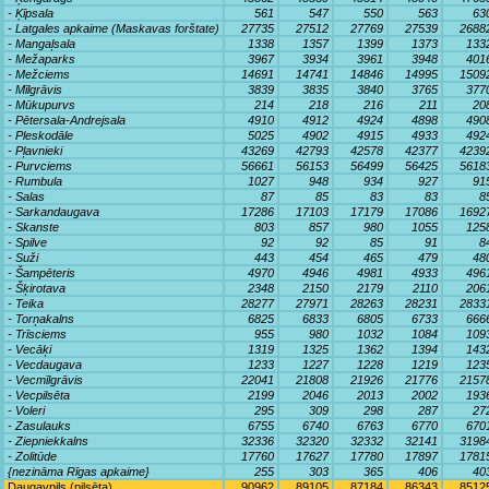
- Ķīpsala
561
547
550
563
63
- Latgales apkaime (Maskavas forštate)
27735
27512
27769
27539
2688
- Mangaļsala
1338
1357
1399
1373
133
- Mežaparks
3967
3934
3961
3948
401
- Mežciems
14691
14741
14846
14995
1509
- Mīlgrāvis
3839
3835
3840
3765
377
- Mūkupurvs
214
218
216
211
20
- Pētersala-Andrejsala
4910
4912
4924
4898
490
- Pleskodāle
5025
4902
4915
4933
492
- Pļavnieki
43269
42793
42578
42377
4239
- Purvciems
56661
56153
56499
56425
5618
- Rumbula
1027
948
934
927
91
- Salas
87
85
83
83
8
- Sarkandaugava
17286
17103
17179
17086
1692
- Skanste
803
857
980
1055
125
- Spilve
92
92
85
91
8
- Suži
443
454
465
479
48
- Šampēteris
4970
4946
4981
4933
496
- Šķirotava
2348
2150
2179
2110
206
- Teika
28277
27971
28263
28231
2833
- Torņakalns
6825
6833
6805
6733
666
- Trīsciems
955
980
1032
1084
109
- Vecāķi
1319
1325
1362
1394
143
- Vecdaugava
1233
1227
1228
1219
123
- Vecmīlgrāvis
22041
21808
21926
21776
2157
- Vecpilsēta
2199
2046
2013
2002
193
- Voleri
295
309
298
287
27
- Zasulauks
6755
6740
6763
6770
670
- Ziepniekkalns
32336
32320
32332
32141
3198
- Zolitūde
17760
17627
17780
17897
1781
{nezināma Rīgas apkaime}
255
303
365
406
40
Daugavpils (pilsēta)
90962
89105
87184
86343
8512