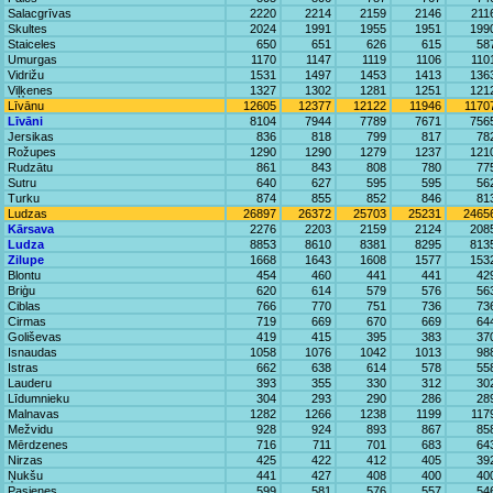
Salacgrīvas
2220
2214
2159
2146
211
Skultes
2024
1991
1955
1951
199
Staiceles
650
651
626
615
58
Umurgas
1170
1147
1119
1106
110
Vidrižu
1531
1497
1453
1413
136
Viļķenes
1327
1302
1281
1251
121
Līvānu
12605
12377
12122
11946
1170
Līvāni
8104
7944
7789
7671
756
Jersikas
836
818
799
817
78
Rožupes
1290
1290
1279
1237
121
Rudzātu
861
843
808
780
77
Sutru
640
627
595
595
56
Turku
874
855
852
846
81
Ludzas
26897
26372
25703
25231
2465
Kārsava
2276
2203
2159
2124
208
Ludza
8853
8610
8381
8295
813
Zilupe
1668
1643
1608
1577
153
Blontu
454
460
441
441
42
Briģu
620
614
579
576
56
Ciblas
766
770
751
736
73
Cirmas
719
669
670
669
64
Goliševas
419
415
395
383
37
Isnaudas
1058
1076
1042
1013
98
Istras
662
638
614
578
55
Lauderu
393
355
330
312
30
Līdumnieku
304
293
290
286
28
Malnavas
1282
1266
1238
1199
117
Mežvidu
928
924
893
867
85
Mērdzenes
716
711
701
683
64
Nirzas
425
422
412
405
39
Ņukšu
441
427
408
400
40
Pasienes
599
581
576
557
54