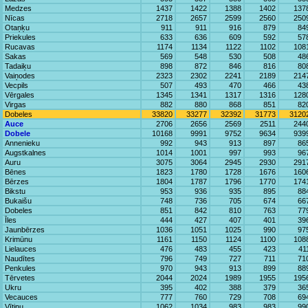
Medzes
1437
1422
1388
1402
137
Nīcas
2718
2657
2599
2560
250
Otaņķu
911
911
916
879
84
Priekules
633
636
609
592
57
Rucavas
1174
1134
1122
1102
108
Sakas
569
548
530
508
48
Tadaiķu
898
872
846
816
80
Vaiņodes
2323
2302
2241
2189
214
Vecpils
507
493
470
466
43
Vērgales
1345
1341
1317
1316
128
Virgas
882
880
868
851
82
Dobeles
33820
33277
32392
31773
3120
Auce
2706
2656
2569
2511
244
Dobele
10168
9991
9752
9634
939
Annenieku
992
943
913
897
86
Augstkalnes
1014
1001
997
993
96
Auru
3075
3064
2945
2930
291
Bēnes
1823
1780
1728
1676
160
Bērzes
1804
1787
1796
1770
174
Bikstu
953
936
935
895
88
Bukaišu
748
736
705
674
66
Dobeles
851
842
810
763
77
Īles
444
427
407
401
39
Jaunbērzes
1036
1051
1025
990
97
Krimūnu
1161
1150
1124
1100
108
Lielauces
476
483
455
423
41
Naudītes
796
749
727
711
71
Penkules
970
943
913
899
88
Tērvetes
2044
2024
1989
1955
195
Ukru
395
402
388
379
36
Vecauces
777
760
729
708
69
Vītiņu
1062
1034
983
983
99