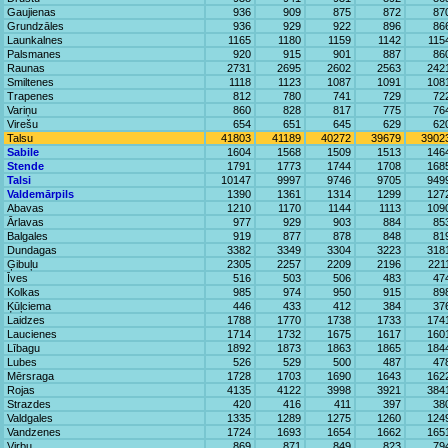
Gaujienas
936
909
875
872
87
Grundzāles
936
929
922
896
86
Launkalnes
1165
1180
1159
1142
115
Palsmanes
920
915
901
887
86
Raunas
2731
2695
2602
2563
242
Smiltenes
1118
1123
1087
1091
108
Trapenes
812
780
741
729
72
Variņu
860
828
817
775
76
Virešu
654
651
645
629
62
Talsu
41803
41189
40272
39679
3902
Sabile
1604
1568
1509
1513
146
Stende
1791
1773
1744
1708
168
Talsi
10147
9997
9746
9705
949
Valdemārpils
1390
1361
1314
1299
127
Abavas
1210
1170
1144
1113
109
Ārlavas
977
929
903
884
85
Balgales
919
877
878
848
81
Dundagas
3382
3349
3304
3223
318
Ģibuļu
2305
2257
2209
2196
221
Īves
516
503
506
483
47
Kolkas
985
974
950
915
89
Ķūļciema
446
433
412
384
37
Laidzes
1788
1770
1738
1733
174
Laucienes
1714
1732
1675
1617
160
Lībagu
1892
1873
1863
1865
184
Lubes
526
529
500
487
47
Mērsraga
1728
1703
1690
1643
162
Rojas
4135
4122
3998
3921
384
Strazdes
420
416
411
397
38
Valdgales
1335
1289
1275
1260
124
Vandzenes
1724
1693
1654
1662
165
Virbu
869
871
849
823
79