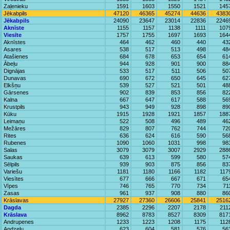
Zaļenieku
1591
1603
1550
1521
145
Jēkabpils
47120
46365
45274
44636
4383
Jēkabpils
24090
23647
23014
22836
2246
Aknīste
1155
1157
1138
1111
107
Viesīte
1757
1755
1697
1693
164
Aknīstes
464
462
460
440
43
Asares
538
517
513
498
48
Atašienes
684
678
653
654
61
Ābeļu
944
928
901
900
88
Dignājas
533
517
511
506
50
Dunavas
690
672
650
645
62
Elkšņu
539
527
521
501
48
Gārsenes
902
839
853
856
82
Kalna
667
647
617
588
56
Krustpils
943
949
928
898
89
Kūku
1915
1928
1921
1857
188
Leimaņu
522
508
496
489
46
Mežāres
829
807
762
744
72
Rites
636
624
616
590
56
Rubenes
1090
1060
1031
998
98
Salas
3079
3079
3007
2929
288
Saukas
639
613
599
580
57
Sēlpils
939
903
875
856
83
Variešu
1181
1180
1166
1182
117
Viesītes
677
666
667
671
65
Vīpes
746
765
770
734
71
Zasas
961
937
908
880
86
Krāslavas
27927
27360
26606
25841
2516
Dagda
2385
2296
2207
2178
211
Krāslava
8962
8783
8527
8309
817
Andrupenes
1233
1223
1208
1175
112
Andzeļu
623
604
581
576
56