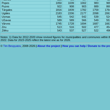
Popes
1050
1039
1002
983
96
Puzes
922
908
903
889
86
Tārgales
1816
1839
1782
1759
176
Ugāles
2183
2206
2177
2098
206
Usmas
545
542
542
539
52
Užavas
589
589
566
549
55
Vārves
1745
1728
1694
1687
166
Ziru
513
516
502
477
45
Zlēku
543
537
527
522
49
Notes: 1) Data for 2012-2020 show revised figures for municipalities and communes within th
2022. Data for 2023-2025 reflect the latest one as for 2026.
©
Tim Bespyatov
, 2008-2026
|
About the project
|
How you can help / Donate to the pr