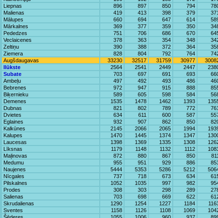
Liepnas
896
897
850
794
78
Malienas
419
413
398
379
37
Mālupes
660
694
647
614
58
Mārkalnes
369
377
359
350
34
Pededzes
751
706
686
670
64
Veclaicenes
378
363
354
348
34
Zeltiņu
390
388
372
364
35
Ziemera
828
804
792
764
74
Augšdaugavas
33230
32517
31759
30977
3008
Ilūkste
2564
2541
2449
2447
238
Subate
703
697
691
693
66
Ambeļu
497
492
493
486
46
Bebrenes
972
947
915
888
85
Biķernieku
589
605
598
584
56
Demenes
1535
1478
1462
1393
135
Dubnas
821
802
789
772
76
Dvietes
634
611
600
587
55
Eglaines
932
907
862
850
82
Kalkūnes
2145
2066
2065
1994
193
Kalupes
1470
1445
1374
1347
130
Laucesas
1398
1369
1335
1308
126
Līksnas
1179
1148
1132
1112
108
Maļinovas
872
880
867
850
81
Medumu
955
951
929
886
85
Naujenes
5444
5353
5286
5212
506
Nīcgales
737
718
673
634
61
Pilskalnes
1052
1035
997
982
95
Prodes
308
303
298
289
27
Salienas
703
698
669
622
61
Skrudalienas
1290
1254
1227
1184
116
Sventes
1158
1126
1108
1069
104
Šēderes
1055
1006
960
937
89