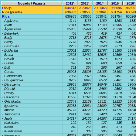
Novads / Pagasts
2012'
2013'
2014'
2015'
2016'
Latvija
2044813
2023825
2001468
1986096
196895
Rīga (pilsēta)
636933
630565
633041
631754
63026
Rīga
636933
630565
633041
631754
63026
- Atgāzene
1144
1136
1180
1263
138
- Avoti
17341
16987
17143
16906
1696
- Āgenskalns
25935
25474
25532
25236
2483
- Beberbeķi
408
426
419
424
44
- Berģi
2718
2715
2678
2741
277
- Bieriņi
7778
7822
7925
7946
802
- Bišumuiža
2237
2257
2248
2273
226
- Bolderāja
13001
12824
12767
13185
1299
- Brasa
12308
12462
12528
12569
1264
- Brekši
1616
1600
1579
1573
155
- Bukulti
620
624
660
650
63
- Buļļi
251
254
266
267
26
- Centrs
28903
28303
28185
28193
2817
- Čiekurkalns
7358
7373
7447
7451
758
- Daugavgrīva
8789
8649
8572
8461
845
- Dārzciems
19953
18877
18949
19151
1940
- Dārziņi
2212
2298
2466
2592
276
- Dreiliņi
6341
6535
6686
6810
688
- Dzirciems
11550
11378
11394
11276
1134
- Grīziņkalns
12249
12139
12311
12123
1204
- Iļģuciems
23238
22934
23009
22757
2263
- Imanta
45173
44726
44720
44775
4454
- Jaunciems
2441
2443
2428
2397
238
- Jugla
24217
24185
24267
24122
2417
- Katlakalns
129
130
127
135
15
- Kleisti
240
258
306
313
35
- Kundziņsala
405
389
385
394
37
- Ķengarags
48862
48339
48314
48040
4763