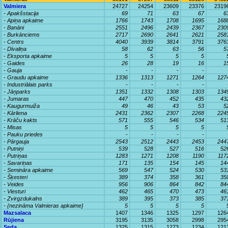
Valmiera
24727
24254
23609
23376
2319
- Apakšstacija
69
71
63
67
6
- Apiņa apkaime
1766
1743
1708
1695
168
- Banāni
2551
2496
2439
2367
230
- Burkānciems
2717
2690
2641
2621
258
- Centrs
4040
3939
3814
3791
376
- Dīvaliņa
58
62
63
56
5
- Eksporta apkaime
5
5
5
5
- Gaides
26
28
19
16
1
- Gauja
-
-
-
-
- Graudu apkaime
1336
1313
1271
1264
127
- Industriālais parks
-
-
-
-
- Jāņparks
1351
1332
1308
1303
134
- Jumaras
447
470
452
435
43
- Kaugurmuiža
49
46
43
53
5
- Kārliena
2431
2362
2307
2268
224
- Krāču kakts
571
555
546
534
51
- Misas
5
5
5
5
- Pauku priedes
-
-
-
-
- Pārgauja
2543
2512
2443
2453
244
- Putniņi
539
528
527
516
52
- Putriņas
1283
1271
1208
1190
117
- Savariņas
171
135
154
145
14
- Semināra apkaime
569
547
524
530
53
- Šķesteri
389
374
358
361
35
- Veides
956
906
864
842
84
- Viesturi
462
465
470
473
46
- Zvirgzdukalns
389
395
373
385
37
- {nezināma Valmieras apkaime}
5
5
5
5
Mazsalaca
1407
1346
1325
1297
126
Rūjiena
3195
3135
3058
2998
295
Seda
1325
1315
1273
1234
121