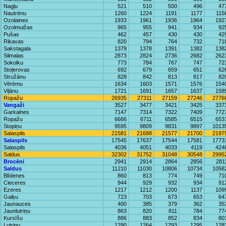
Nagļu
521
510
500
496
47
Nautrēnu
1260
1224
1191
1177
115
Ozolaines
1933
1961
1936
1964
192
Ozolmuižas
965
955
941
934
92
Pušas
462
457
430
430
42
Rikavas
820
794
764
732
71
Sakstagala
1379
1378
1391
1382
138
Silmalas
2873
2824
2736
2682
262
Sokolku
773
784
767
747
72
Stoļerovas
692
679
659
651
62
Stružānu
828
842
813
817
82
Vērēmu
1634
1603
1571
1576
154
Viļānu
1721
1691
1657
1637
158
Ropažu
26935
27311
27159
27246
2776
Vangaži
3527
3477
3421
3425
337
Garkalnes
7147
7314
7322
7409
772
Ropažu
6666
6711
6585
6515
653
Stopiņu
9595
9809
9831
9897
1013
Salaspils
21581
21688
21577
21700
2197
Salaspils
17545
17637
17544
17581
1773
Salaspils
4036
4051
4033
4119
424
Saldus
32302
31752
31048
30548
2995
Brocēni
2941
2914
2864
2856
281
Saldus
11210
11030
10806
10734
1058
Blīdenes
860
813
774
749
71
Cieceres
944
929
932
934
91
Ezeres
1217
1212
1200
1137
109
Gaiķu
723
703
673
653
64
Jaunauces
400
385
379
362
35
Jaunlutriņu
863
820
811
784
77
Kursīšu
886
883
852
834
80
Lutriņu
1290
1264
1293
1295
128