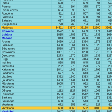
Pildas
620
618
609
591
57
Pureņu
381
394
375
370
34
Pušmucovas
604
598
581
584
56
Rundēnu
511
518
507
492
47
Salnavas
741
711
698
691
67
Zaļesjes
687
696
681
656
63
Zvirgzdenes
770
760
764
746
74
Madonas
34511
33970
33198
32600
3201
Cesvaine
1572
1563
1499
1474
144
Lubāna
1815
1786
1751
1735
168
Madona
8043
7884
7690
7501
738
Aronas
1439
1419
1384
1378
133
Barkavas
1400
1361
1355
1326
130
Bērzaunes
1588
1575
1545
1524
149
Cesvaines
1331
1312
1268
1210
118
Dzelzavas
1273
1270
1265
1236
123
Ērgļu
2380
2360
2314
2283
225
Indrānu
868
858
845
825
79
Jumurdas
282
278
273
277
26
Kalsnavas
1841
1842
1803
1792
176
Lazdonas
677
659
643
648
64
Liezēres
1382
1340
1313
1291
127
Ļaudonas
1483
1441
1430
1389
135
Mārcienas
1005
979
922
920
88
Mētrienas
711
721
712
694
68
Ošupes
1112
1127
1093
1069
104
Praulienas
1593
1544
1512
1493
151
Sarkaņu
1444
1424
1397
1372
135
Sausnējas
600
568
543
536
51
Vestienas
672
659
641
627
61
Varakļānu
3688
3663
3562
3483
337
Varakļāni
2047
2053
1983
1945
189