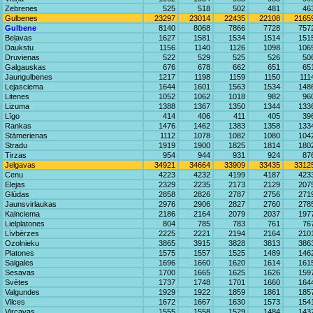
Zebrenes
525
518
502
481
46
Gulbenes
23297
23014
22435
22108
2165
Gulbene
8140
8068
7866
7728
757
Beļavas
1627
1581
1534
1514
151
Daukstu
1156
1140
1126
1098
106
Druvienas
522
529
525
526
50
Galgauskas
676
678
662
651
65
Jaungulbenes
1217
1198
1159
1150
111
Lejasciema
1644
1601
1563
1534
148
Litenes
1052
1062
1018
982
96
Lizuma
1388
1367
1350
1344
133
Līgo
414
406
411
405
39
Rankas
1476
1462
1383
1358
133
Stāmerienas
1112
1078
1082
1080
104
Stradu
1919
1900
1825
1814
180
Tirzas
954
944
931
924
87
Jelgavas
34921
34664
33909
33435
3312
Cenu
4223
4232
4199
4187
423
Elejas
2329
2235
2173
2129
207
Glūdas
2858
2826
2787
2756
271
Jaunsvirlaukas
2976
2906
2827
2760
278
Kalnciema
2186
2164
2079
2037
197
Lielplatones
804
785
783
761
76
Līvbērzes
2225
2221
2194
2164
210
Ozolnieku
3865
3915
3828
3813
386
Platones
1575
1557
1525
1489
146
Salgales
1696
1660
1620
1614
161
Sesavas
1700
1665
1625
1626
159
Svētes
1737
1748
1701
1660
164
Valgundes
1929
1922
1859
1861
185
Vilces
1672
1667
1630
1573
154
Vircavas
1555
1558
1529
1484
143