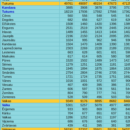
Tukuma
49761
49097
48154
47673
4712
Kandava
3885
3908
3878
3795
375
Tukums
18219
17936
17592
17566
1736
Cēres
560
556
548
545
54
Degoles
682
656
627
619
62
Džūkstes
1508
1460
1420
1396
138
Engures
2531
2519
2478
2445
241
Irlavas
1489
1455
1413
1404
140
Jaunpils
2196
2150
2124
2095
205
Jaunsātu
1024
995
962
946
93
Kandavas
1504
1470
1409
1390
138
Lapmežciema
2303
2269
2228
2189
220
Lestenes
663
628
601
601
59
Matkules
617
614
605
580
58
Pūres
1520
1502
1489
1473
142
Sēmes
1279
1251
1206
1181
116
Slampes
1945
1894
1875
1864
182
Smārdes
2754
2804
2746
2705
274
Tumes
1721
1724
1735
1751
169
Vānes
1016
1001
972
937
90
Viesatu
407
409
395
386
37
Zantes
606
597
578
561
54
Zemītes
804
790
777
741
70
Zentenes
528
509
496
503
50
Valkas
9349
9176
8895
8682
846
Valka
5301
5257
5079
4977
485
Ērģemes
933
903
869
850
84
Kārķu
704
677
651
637
61
Valkas
1286
1252
1241
1197
113
Vijciema
686
676
660
640
62
Zvārtavas
439
411
395
381
38
Valmieras
58191
57207
55911
55126
5432