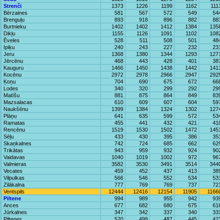
Strenči
1373
1226
1199
1162
111
Bērzaines
581
567
572
549
54
Brenguļu
893
918
896
882
88
Burtnieku
1402
1402
1412
1384
135
Dikļu
1155
1126
1091
1102
108
Ēveles
528
511
508
501
48
Ipiķu
240
243
227
232
23
Jeru
1368
1380
1344
1293
127
Jērcēnu
468
443
428
401
38
Kauguru
1466
1450
1438
1442
141
Kocēnu
2972
2978
2966
2947
292
Ķoņu
704
690
675
672
66
Lodes
340
320
299
292
29
Matīšu
881
875
864
849
83
Mazsalacas
610
609
607
604
59
Naukšēnu
1399
1384
1324
1302
127
Plāņu
641
635
599
572
53
Ramatas
455
441
432
421
41
Rencēnu
1519
1530
1502
1472
145
Sēļu
433
430
395
386
35
Skaņkalnes
742
724
685
662
62
Trikātas
943
959
932
924
90
Vaidavas
1040
1019
1002
972
96
Valmieras
3582
3530
3491
3514
344
Vecates
459
452
437
413
38
Vilpulkas
566
546
552
534
53
Zilākalna
777
769
769
737
72
Ventspils
12444
12416
12154
11905
1166
Piltene
994
989
955
942
93
Ances
677
682
680
675
61
Jūrkalnes
347
342
337
340
33
Piltenes
520
499
487
445
42