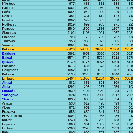
Nīkrāces
677
688
661
634
58
Padures
1061
1060
1050
1079
105
Pelču
1054
1049
1039
1029
104
Raņķu
481
461
442
433
41
Rendas
1002
977
985
958
92
Rudbāržu
1019
992
983
971
92
Rumbas
1560
1590
1566
1597
157
Skrundas
1102
1108
1091
1067
103
Snēpeles
793
776
750
752
74
Turlavas
953
939
923
905
88
Vārmes
1061
1046
1028
1022
101
Ķekavas
26426
26785
26778
27200
2764
Baldone
3881
3859
3826
3834
382
Baloži
5574
5742
5794
5912
607
Ķekava
5139
5173
5078
5109
514
Baldones
1615
1637
1573
1603
161
Daugmales
1082
1099
1102
1102
111
Ķekavas
9135
9275
9405
9640
986
Limbažu
32404
31953
31254
30875
3031
Ainaži
882
851
823
809
79
Aloja
1292
1293
1267
1256
119
Limbaži
7839
7704
7546
7533
737
Salacgrīva
3024
2999
2950
2917
286
Staicele
1035
1000
978
954
91
Ainažu
538
519
498
493
49
Alojas
871
851
827
808
80
Braslavas
653
650
641
623
61
Brīvzemnieku
1004
979
958
936
91
Katvaru
1240
1245
1205
1188
119
Liepupes
2003
1964
1897
1876
184
Limbažu
2296
2290
2284
2233
219
Pāles
805
806
787
767
74