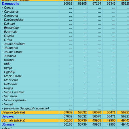
Daugavpils
90962
89105
87184
86343
8512
- Centrs
…
…
…
…
- Cietoksnis
…
…
…
…
- Čerepova
…
…
…
…
- Dzelzceļnieks
…
…
…
…
- Dzintari
…
…
…
…
- Esplanāde
…
…
…
…
- Ezermala
…
…
…
…
- Gajoks
…
…
…
…
- Grīva
…
…
…
…
- Jaunā Forštate
…
…
…
…
- Jaunbūve
…
…
…
…
- Jaunie Stropi
…
…
…
…
- Judovka
…
…
…
…
- Kalkūni
…
…
…
…
- Križi
…
…
…
…
- Ķīmija
…
…
…
…
- Liginišķi
…
…
…
…
- Mazie Stropi
…
…
…
…
- Mežciems
…
…
…
…
- Nīderkūni
…
…
…
…
- Ruģeļi
…
…
…
…
- Vecā Forštate
…
…
…
…
- Vecstropi
…
…
…
…
- Viduspoguļanka
…
…
…
…
- Vizbuļi
…
…
…
…
- {nezināma Daugavpils apkaime}
…
…
…
…
Jelgava (pilsēta)
57682
57032
56578
56471
5622
Jelgava
57682
57032
56578
56471
5622
Jūrmala (pilsēta)
50165
50736
49955
49905
4944
Jūrmala
50165
50736
49955
49905
4944
- Asari
…
…
…
…