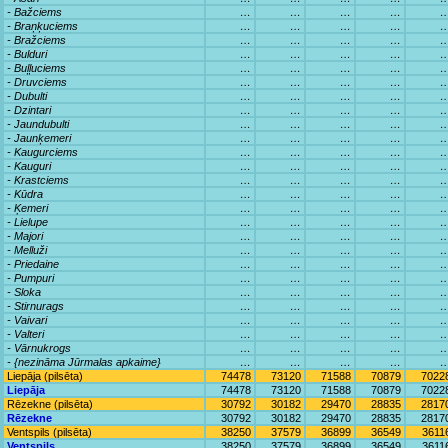
- Bažciems
…
…
…
…
- Braņķuciems
…
…
…
…
- Bražciems
…
…
…
…
- Bulduri
…
…
…
…
- Buļļuciems
…
…
…
…
- Druvciems
…
…
…
…
- Dubulti
…
…
…
…
- Dzintari
…
…
…
…
- Jaundubulti
…
…
…
…
- Jaunķemeri
…
…
…
…
- Kaugurciems
…
…
…
…
- Kauguri
…
…
…
…
- Krastciems
…
…
…
…
- Kūdra
…
…
…
…
- Ķemeri
…
…
…
…
- Lielupe
…
…
…
…
- Majori
…
…
…
…
- Melluži
…
…
…
…
- Priedaine
…
…
…
…
- Pumpuri
…
…
…
…
- Sloka
…
…
…
…
- Stirnurags
…
…
…
…
- Vaivari
…
…
…
…
- Valteri
…
…
…
…
- Vārnukrogs
…
…
…
…
- {nezināma Jūrmalas apkaime}
…
…
…
…
Liepāja (pilsēta)
74478
73120
71588
70879
7022
Liepāja
74478
73120
71588
70879
7022
Rēzekne (pilsēta)
30792
30182
29470
28835
2817
Rēzekne
30792
30182
29470
28835
2817
Ventspils (pilsēta)
38250
37579
36899
36549
3611
Ventspils
38250
37579
36899
36549
3611