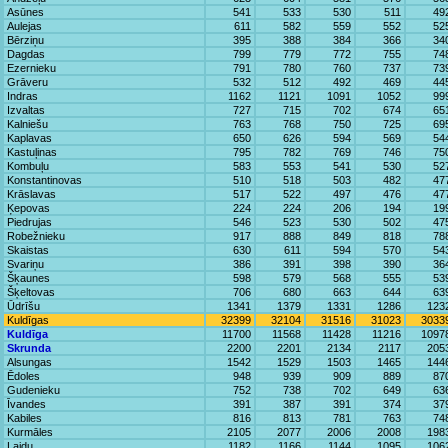
Asūnes
541
533
530
511
49
Aulejas
611
582
559
552
52
Bērziņu
395
388
384
366
34
Dagdas
799
779
772
755
74
Ezernieku
791
780
760
737
73
Grāveru
532
512
492
469
44
Indras
1162
1121
1091
1052
99
Izvaltas
727
715
702
674
65
Kalniešu
763
768
750
725
69
Kaplavas
650
626
594
569
54
Kastuļinas
795
782
769
746
75
Kombuļu
583
553
541
530
52
Konstantinovas
510
518
503
482
47
Krāslavas
517
522
497
476
47
Ķepovas
224
224
206
194
19
Piedrujas
546
523
530
502
47
Robežnieku
917
888
849
818
78
Skaistas
630
611
594
570
54
Svariņu
386
391
398
390
36
Šķaunes
598
579
568
555
53
Šķeltovas
706
680
663
644
63
Ūdrīšu
1341
1379
1331
1286
123
Kuldīgas
32399
32104
31516
31023
3033
Kuldīga
11700
11568
11428
11216
1097
Skrunda
2200
2201
2134
2117
205
Alsungas
1542
1529
1503
1465
144
Ēdoles
948
939
909
889
87
Gudenieku
752
738
702
649
63
Īvandes
391
387
391
374
37
Kabiles
816
813
781
763
74
Kurmāles
2105
2077
2006
2008
198
Laidu
1182
1166
1144
1095
106