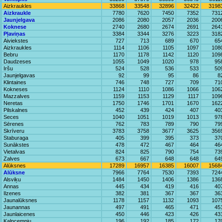
Aizkraukles
33868
33548
32896
32422
3198
Aizkraukle
7780
7620
7450
7352
731
Jaunjelgava
2086
2080
2057
2036
200
Koknese
2740
2680
2674
2691
264
Pļaviņas
3384
3344
3276
3223
318
Aiviekstes
727
713
689
670
65
Aizkraukles
1114
1106
1105
1097
108
Bebru
1170
1178
1142
1120
109
Daudzeses
1055
1049
1020
978
95
Iršu
524
528
536
533
50
Jaunjelgavas
92
99
95
86
8
Klintaines
746
748
727
709
71
Kokneses
1124
1110
1086
1066
106
Mazzalves
1159
1153
1129
1117
109
Neretas
1750
1746
1701
1670
162
Pilskalnes
452
439
424
407
40
Seces
1040
1051
1019
1013
97
Sērenes
762
783
789
790
79
Skrīveru
3783
3758
3677
3625
356
Staburaga
405
399
395
373
37
Sunākstes
478
472
467
464
46
Vietalvas
824
825
790
754
73
Zalves
673
667
648
648
64
Alūksnes
17289
16957
16385
16007
1568
Alūksne
7966
7764
7530
7393
724
Alsviķu
1484
1450
1406
1386
136
Annas
445
434
419
416
40
Ilzenes
382
381
367
367
36
Jaunalūksnes
1178
1157
1132
1093
107
Jaunannas
497
491
465
471
45
Jaunlaicenes
450
446
423
426
43
Kalncempju
196
192
185
172
17