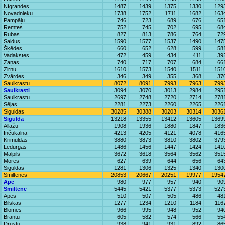
Nīgrandes
1487
1439
1375
1330
129
Novadnieku
1738
1752
1711
1682
163
Pampāļu
746
723
689
676
65
Remtes
752
745
702
695
68
Rubas
827
813
786
764
72
Saldus
1590
1577
1537
1490
147
Šķēdes
660
652
628
599
58
Vadakstes
472
459
434
411
39
Zaņas
740
717
707
684
66
Zirņu
1610
1573
1540
1511
151
Zvārdes
346
349
355
368
37
Saulkrastu
8072
8091
7993
7963
799
Saulkrasti
3094
3070
3013
2984
295
Saulkrastu
2697
2748
2720
2714
278
Sējas
2281
2273
2260
2265
226
Siguldas
30285
30388
30203
30314
3036
Sigulda
13218
13355
13412
13605
1369
Allažu
1908
1936
1880
1847
183
Inčukalna
4213
4205
4121
4078
416
Krimuldas
3880
3873
3810
3802
379
Lēdurgas
1486
1456
1447
1424
141
Mālpils
3672
3618
3564
3562
351
Mores
627
639
644
656
64
Siguldas
1281
1306
1325
1340
130
Smiltenes
20853
20667
20251
19977
1954
Ape
980
977
957
940
90
Smiltene
5445
5421
5377
5373
527
Apes
510
507
505
486
48
Bilskas
1277
1234
1210
1184
116
Blomes
966
995
948
952
94
Brantu
605
582
574
566
55
Drustu
938
941
931
892
86