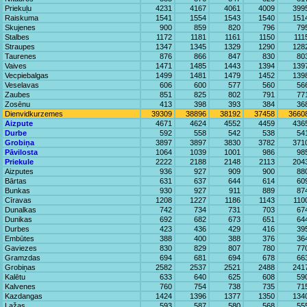
Priekuļu
4231
4167
4061
4009
399
Raiskuma
1541
1554
1543
1540
151
Skujenes
900
859
820
796
79
Stalbes
1172
1181
1161
1150
111
Straupes
1347
1345
1329
1290
128
Taurenes
876
866
847
830
80
Vaives
1471
1485
1443
1394
139
Vecpiebalgas
1499
1481
1479
1452
139
Veselavas
606
600
577
560
56
Zaubes
851
825
802
791
77
Zosēnu
413
398
393
384
36
Dienvidkurzemes
39309
38896
38192
37458
3660
Aizpute
4671
4624
4552
4459
436
Durbe
592
558
542
538
54
Grobiņa
3897
3897
3830
3782
371
Pāvilosta
1064
1039
1001
986
98
Priekule
2222
2188
2148
2113
204
Aizputes
936
927
909
900
88
Bārtas
631
637
644
614
60
Bunkas
930
927
911
889
87
Cīravas
1208
1227
1186
1143
110
Dunalkas
742
734
731
703
67
Dunikas
692
682
673
651
64
Durbes
423
436
429
416
39
Embūtes
388
400
388
376
36
Gaviezes
830
829
807
780
77
Gramzdas
694
681
694
678
66
Grobiņas
2582
2537
2521
2488
241
Kalētu
633
640
625
608
59
Kalvenes
760
754
738
735
71
Kazdangas
1424
1396
1377
1350
134
Lažas
593
587
580
568
55