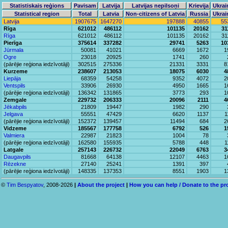
Statistiskais reģions
Pavisam
Latvija
Latvijas nepilsoņi
Krievija
Ukrai
Statistical region
Total
Latvia
Non-citizens of Latvia
Russia
Ukrai
Latvija
1907675
1647270
197888
40855
55
Rīga
621012
486112
101135
20162
31
Rīga
621012
486112
101135
20162
31
Pierīga
375614
337282
29741
5263
10
Jūrmala
50081
41021
6669
1672
1
Ogre
23018
20925
1741
260
(pārējie reģiona iedzīvotāji)
302515
275336
21331
3331
8
Kurzeme
238607
213053
18075
6030
4
Liepāja
68359
54258
9352
4072
2
Ventspils
33906
26930
4950
1665
1
(pārējie reģiona iedzīvotāji)
136342
131865
3773
293
1
Zemgale
229732
206333
20096
2111
4
Jēkabpils
21809
19447
1982
290
Jelgava
55551
47429
6620
1137
1
(pārējie reģiona iedzīvotāji)
152372
139457
11494
684
2
Vidzeme
185567
177758
6792
526
1
Valmiera
22987
21823
1004
78
(pārējie reģiona iedzīvotāji)
162580
155935
5788
448
1
Latgale
257143
226732
22049
6763
3
Daugavpils
81668
64138
12107
4463
1
Rēzekne
27140
25241
1391
397
(pārējie reģiona iedzīvotāji)
148335
137353
8551
1903
1
©
Tim Bespyatov
, 2008-2026
|
About the project
|
How you can help / Donate to the pr