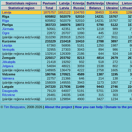
Statistiskais reģions
Pavisam
Latvija
Krievija
Baltkrievija
Ukraina
Lietuv
Statistical region
Total
Latvia
Russia
Belarus
Ukraine
Lithuan
Latvija
1875757
1652122
104793
38453
31406
128
Rīga
605802
502079
52010
14231
15767
32
Rīga
605802
502079
52010
14231
15767
32
Pierīga
383723
346976
18072
5790
5122
15
Jūrmala
50561
42351
4479
1218
989
2
Ogre
22872
20707
1090
445
222
(pārējie reģiona iedzīvotāji)
310290
283918
12503
4127
3911
12
Kurzeme
233229
210418
10410
2788
3897
27
Liepāja
67360
56806
5181
1250
1987
8
Ventspils
32955
27303
3043
894
986
1
(pārējie reģiona iedzīvotāji)
132914
126309
2186
644
924
16
Zemgale
225017
203792
8213
4814
2679
26
Jēkabpils
21418
19292
932
518
272
1
Jelgava
54694
48021
3059
1538
802
3
(pārējie reģiona iedzīvotāji)
148905
136479
4222
2758
1605
21
Vidzeme
180766
170921
4589
1387
1195
3
Valmiera
22757
21366
646
214
138
(pārējie reģiona iedzīvotāji)
158009
149555
3943
1173
1057
2
Latgale
247220
217936
11499
9443
2746
22
Daugavpils
79120
64007
5191
5701
1209
15
Rēzekne
26481
24035
1408
315
303
(pārējie reģiona iedzīvotāji)
141619
129894
4900
3427
1234
6
©
Tim Bespyatov
, 2008-2026
|
About the project
|
How you can help / Donate to the pr