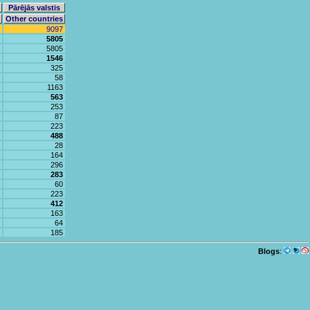
Pārējās valstis
Other countries
9097
5805
5805
1546
325
58
1163
563
253
87
223
488
28
164
296
283
60
223
412
163
64
185
Blogs
: