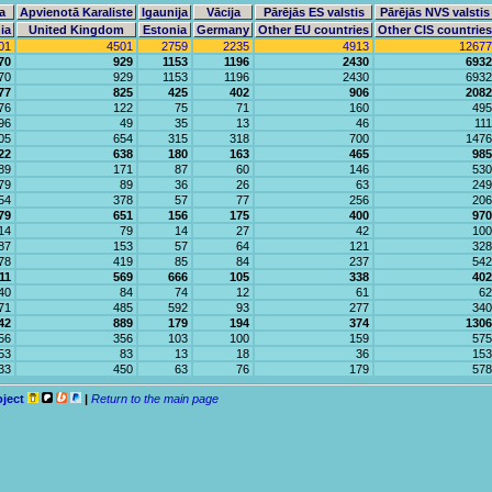
a
Apvienotā Karaliste
Igaunija
Vācija
Pārējās ES valstis
Pārējās NVS valstis
ia
United Kingdom
Estonia
Germany
Other EU countries
Other CIS countries
01
4501
2759
2235
4913
12677
70
929
1153
1196
2430
6932
70
929
1153
1196
2430
6932
77
825
425
402
906
2082
76
122
75
71
160
495
96
49
35
13
46
111
05
654
315
318
700
1476
22
638
180
163
465
985
89
171
87
60
146
530
79
89
36
26
63
249
54
378
57
77
256
206
79
651
156
175
400
970
14
79
14
27
42
100
87
153
57
64
121
328
78
419
85
84
237
542
11
569
666
105
338
402
40
84
74
12
61
62
71
485
592
93
277
340
42
889
179
194
374
1306
56
356
103
100
159
575
53
83
13
18
36
153
33
450
63
76
179
578
oject
|
Return to the main page