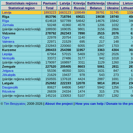
Statistiskais reģions
Pavisam
Latvija
Krievija
Baltkrievija
Ukraina
Lietuv
Statistical region
Total
Latvia
Russia
Belarus
Ukraine
Lithuan
Latvija
1893223
1663123
109549
39791
31745
133
Rīga
853796
718784
69021
19038
19740
45
Rīga
614618
507789
54642
14676
15842
34
Jūrmala
50248
41960
4578
1206
1032
2
(pārējie reģiona iedzīvotāji)
188930
169035
9801
3156
2866
8
Vidzeme
278792
262343
7890
2515
2076
6
Ogre
22978
20754
1140
451
225
1
Valmiera
22971
21529
695
217
148
(pārējie reģiona iedzīvotāji)
232843
220060
6055
1847
1703
4
Kurzeme
280433
254398
11957
3363
4304
30
Liepāja
67964
57015
5469
1292
2026
9
Ventspils
33372
27486
3177
942
1018
1
(pārējie reģiona iedzīvotāji)
179097
169897
3311
1129
1260
19
Zemgale
227520
205405
8603
5061
2811
28
Jelgava
55336
48350
3201
1631
847
4
Jēkabpils
21629
19437
978
543
273
1
(pārējie reģiona iedzīvotāji)
150555
137618
4424
2887
1691
23
Latgale
252682
222193
12078
9814
2814
23
Daugavpils
80627
64806
5497
5942
1256
16
Rēzekne
26839
24334
1474
315
276
(pārējie reģiona iedzīvotāji)
145216
133053
5107
3557
1282
6
©
Tim Bespyatov
, 2008-2026
|
About the project
|
How you can help / Donate to the pr