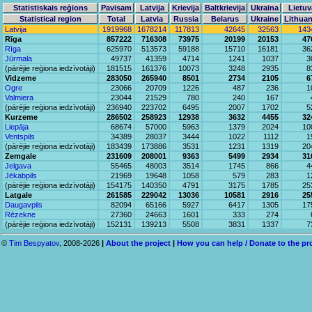
Statistiskais reģions
Pavisam
Latvija
Krievija
Baltkrievija
Ukraina
Lietuv
Statistical region
Total
Latvia
Russia
Belarus
Ukraine
Lithuan
Latvija
1919968
1678214
117813
42645
32563
143
Rīga
857222
716308
73975
20199
20153
47
Rīga
625970
513573
59188
15710
16181
36
Jūrmala
49737
41359
4714
1241
1037
3
(pārējie reģiona iedzīvotāji)
181515
161376
10073
3248
2935
8
Vidzeme
283050
265940
8501
2734
2105
6
Ogre
23066
20709
1226
487
236
1
Valmiera
23044
21529
780
240
167
(pārējie reģiona iedzīvotāji)
236940
223702
6495
2007
1702
5
Kurzeme
286502
258923
12938
3632
4455
32
Liepāja
68674
57000
5963
1379
2024
10
Ventspils
34389
28037
3444
1022
1112
1
(pārējie reģiona iedzīvotāji)
183439
173886
3531
1231
1319
20
Zemgale
231609
208001
9363
5499
2934
31
Jelgava
55465
48003
3514
1745
866
4
Jēkabpils
21969
19648
1058
579
283
1
(pārējie reģiona iedzīvotāji)
154175
140350
4791
3175
1785
25
Latgale
261585
229042
13036
10581
2916
25
Daugavpils
82094
65166
5927
6417
1305
17
Rēzekne
27360
24663
1601
333
274
(pārējie reģiona iedzīvotāji)
152131
139213
5508
3831
1337
7
©
Tim Bespyatov
, 2008-2026
|
About the project
|
How you can help / Donate to the pr