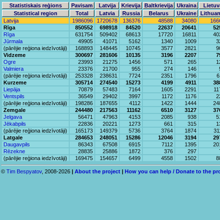
Statistiskais reģions
Pavisam
Latvija
Krievija
Baltkrievija
Ukraina
Lietuv
Statistical region
Total
Latvia
Russia
Belarus
Ukraine
Lithuan
Latvija
1986096
1720678
136376
48588
34080
166
Rīga
850552
698918
84520
22637
20641
52
Rīga
631754
509402
68613
17720
16811
40
Jūrmala
49905
41071
5162
1340
1009
3
(pārējie reģiona iedzīvotāji)
168893
148445
10745
3577
2821
9
Vidzeme
300697
281606
10135
3196
2207
7
Ogre
23993
21275
1456
571
265
1
Valmiera
23376
21700
955
274
146
(pārējie reģiona iedzīvotāji)
253328
238631
7724
2351
1796
6
Kurzeme
305714
274540
15273
4199
4911
38
Liepāja
70879
57483
7164
1605
2291
11
Ventspils
36549
29402
3997
1172
1176
2
(pārējie reģiona iedzīvotāji)
198286
187655
4112
1422
1444
24
Zemgale
244480
217563
11162
6510
3127
37
Jelgava
56471
47963
4153
2085
938
5
Jēkabpils
22836
20221
1273
661
315
1
(pārējie reģiona iedzīvotāji)
165173
149379
5736
3764
1874
31
Latgale
284653
248051
15286
12046
3194
29
Daugavpils
86343
67508
6915
7112
1395
20
Rēzekne
28835
25886
1872
376
297
(pārējie reģiona iedzīvotāji)
169475
154657
6499
4558
1502
8
©
Tim Bespyatov
, 2008-2026
|
About the project
|
How you can help / Donate to the pr