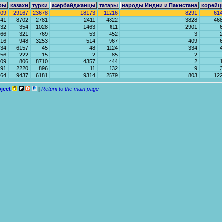
ры
казахи
турки
азербайджанцы
татары
народы Индии и Пакистана
корейц
409
29167
23678
18173
11216
8291
61
741
8702
2781
2411
4822
3828
46
932
354
1028
1463
611
2901
166
321
769
53
452
3
616
948
3253
514
967
409
234
6157
45
48
1124
334
156
222
15
2
85
2
209
806
8710
4357
444
2
91
2220
896
11
132
9
264
9437
6181
9314
2579
803
12
oject
|
Return to the main page