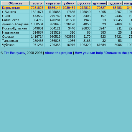
Область
всего
кыргызы
узбеки
русские
дунгане
таджики
уйгу
Кыргызстан
7281827
5666144
1039454
272812
70327
63483
34
г. Бишкек
1321877
1125083
17665
125040
4265
2207
10
г. Ош
473552
279782
178758
3405
157
2446
1
Баткенская
594712
470281
81560
1946
13
38645
Джалал-Абадская
1358534
999645
336120
4850
23
7469
1
Иссык-Кульская
549801
504121
3440
26833
3247
211
2
Нарынская
314887
313529
310
85
383
25
Ошская
1416714
980519
403569
1170
523
7421
7
Таласская
280466
266828
1056
3163
32
53
Чуйская
971284
726356
16976
106320
61684
5006
10
©
Tim Bespyatov
, 2008-2026
|
About the project
|
How you can help / Donate to the pr