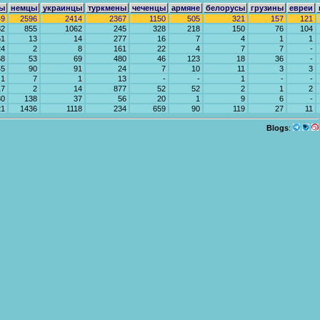
ы
немцы
украинцы
туркмены
чеченцы
армяне
белорусы
грузины
евреи
49
2596
2414
2367
1150
505
321
157
121
82
855
1062
245
328
218
150
76
104
61
13
14
277
16
7
4
1
1
24
2
8
161
22
4
7
7
-
68
53
69
480
46
123
18
36
-
45
90
91
24
7
10
11
3
3
1
7
1
13
-
-
1
-
-
17
2
14
877
52
52
2
1
2
30
138
37
56
20
1
9
6
-
21
1436
1118
234
659
90
119
27
11
Blogs
: