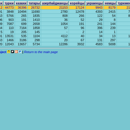
ки
турки
казахи
татары
азербайджанцы
корейцы
украинцы
немцы
туркме
12
44773
36396
26732
21153
17124
9943
8179
21
91
3848
10494
11690
2780
12478
4393
2415
7
63
5766
265
1835
808
266
122
54
8
06
903
191
1410
36
52
29
8
39
7087
699
2658
1054
191
241
144
44
110
7164
1858
57
96
396
239
5
19
205
145
-
2
14
1
01
13531
535
1104
4112
40
34
13
1
43
1466
3186
298
20
67
131
297
20
12043
13657
5734
12286
3932
4583
5008
1
oject
|
Return to the main page