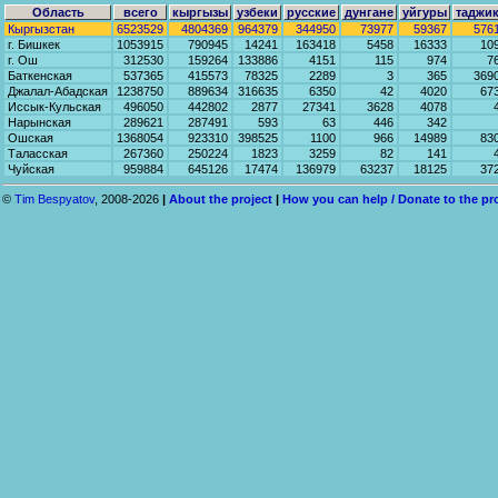
Область
всего
кыргызы
узбеки
русские
дунгане
уйгуры
таджи
Кыргызстан
6523529
4804369
964379
344950
73977
59367
576
г. Бишкек
1053915
790945
14241
163418
5458
16333
10
г. Ош
312530
159264
133886
4151
115
974
7
Баткенская
537365
415573
78325
2289
3
365
369
Джалал-Абадская
1238750
889634
316635
6350
42
4020
67
Иссык-Кульская
496050
442802
2877
27341
3628
4078
Нарынская
289621
287491
593
63
446
342
Ошская
1368054
923310
398525
1100
966
14989
83
Таласская
267360
250224
1823
3259
82
141
Чуйская
959884
645126
17474
136979
63237
18125
37
©
Tim Bespyatov
, 2008-2026
|
About the project
|
How you can help / Donate to the pr