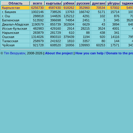
Область
всего
кыргызы
узбеки
русские
дунгане
уйгуры
таджи
Кыргызстан
6256730
4587430
918262
352960
70534
57002
549
г. Бишкек
1002146
738526
13763
166742
5171
15714
10
г. Ош
288818
144826
125212
4291
102
876
7
Баткенская
513592
396698
74954
2451
3
345
352
Джалал-Абадская
1190579
855739
302604
6629
43
3894
64
Иссык-Кульская
482983
429160
2914
28215
3524
4001
Нарынская
283879
281729
610
88
438
341
Ошская
1314026
890310
379439
1194
920
14116
79
Таласская
258979
241922
1810
3357
80
144
Чуйская
921728
608520
16956
139993
60253
17571
34
©
Tim Bespyatov
, 2008-2026
|
About the project
|
How you can help / Donate to the pr