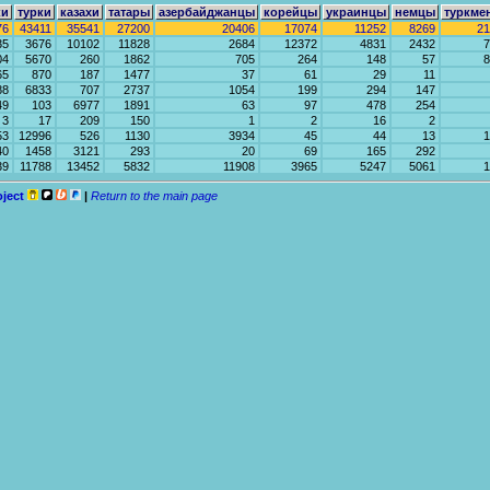
ки
турки
казахи
татары
азербайджанцы
корейцы
украинцы
немцы
туркме
76
43411
35541
27200
20406
17074
11252
8269
21
35
3676
10102
11828
2684
12372
4831
2432
7
04
5670
260
1862
705
264
148
57
8
65
870
187
1477
37
61
29
11
88
6833
707
2737
1054
199
294
147
49
103
6977
1891
63
97
478
254
3
17
209
150
1
2
16
2
53
12996
526
1130
3934
45
44
13
1
40
1458
3121
293
20
69
165
292
39
11788
13452
5832
11908
3965
5247
5061
1
oject
|
Return to the main page