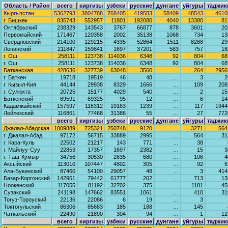
Область / Район
всего
киргизы
узбеки
русские
дунгане
уйгуры
таджик
Кыргызстан
5362793
3804788
768405
419583
58409
48543
4610
г. Бишкек
835743
552957
11801
192080
4040
13380
81
Октябрьский
238329
143543
3767
66877
878
3601
20
Первомайский
171467
120358
2002
35138
1068
734
13
Свердловский
214100
129215
4335
52864
1511
8288
29
Ленинский
211847
159841
1697
37201
583
757
18
г. Ош
258111
123738
114036
6348
92
804
68
г. Ош
258111
123738
114036
6348
92
804
68
Баткенская
428636
327739
63048
3560
…
264
2956
г. Баткен
19718
19519
46
48
…
3
2
г. Кызыл-Кия
44144
29938
8329
1666
…
109
208
г. Сулюкта
20725
15177
4029
540
…
2
15
Баткенский
69591
69325
95
12
…
6
14
Кадамжайский
157597
116312
19163
1239
…
117
1944
Лейлекский
116861
77468
31386
55
…
27
772
всего
киргизы
узбеки
русские
дунгане
уйгуры
таджик
Джалал-Абадская
1009889
725321
250748
9120
…
3271
564
г. Джалал-Абад
97172
56715
33889
2995
…
564
31
г. Кара-Куль
22502
21217
143
771
…
38
г. Майлуу-Суу
22853
17357
1697
2382
…
15
3
г. Таш-Кумыр
34756
30530
2635
680
…
106
4
Аксыйский
113010
107447
4802
305
…
92
6
Ала-Букинский
87460
54100
29057
48
…
3
414
Базар-Коргонский
142951
79442
61777
202
…
713
13
Ноокенский
117055
81192
32702
375
…
1181
45
Сузакский
241198
147662
83551
1061
…
410
31
Тогуз-Тороуский
22136
22086
6
19
…
3
Токтогульский
86306
85683
185
188
…
145
Чаткальский
22490
21890
304
94
…
1
12
всего
киргизы
узбеки
русские
дунгане
уйгуры
таджик