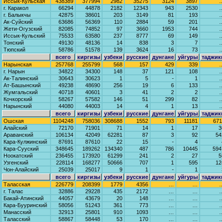
Иссык-Кульская
438389
377994
2982
35275
3124
3897
г. Каракол
66294
44878
2182
12343
943
2530
г. Балыкчы
42875
38601
203
3149
81
193
Ак-Суйский
63686
56369
110
2884
59
201
Жети-Огузский
82085
74852
97
3660
1953
744
Иссык-Кульский
75533
63580
237
8777
69
149
Тонский
49130
48136
14
838
3
7
Тюпский
58786
51578
139
3624
16
73
всего
киргизы
узбеки
русские
дунгане
уйгуры
таджик
Нарынская
257768
255799
568
157
429
339
г. Нарын
34822
34300
148
37
121
108
Ак-Талинский
30643
30623
1
5
-
1
Ат-Башынский
49238
48690
256
19
6
133
Жумгальский
40718
40601
3
41
2
2
Кочкорский
58267
57582
146
51
299
82
Нарынский
44080
44003
14
4
1
13
всего
киргизы
узбеки
русские
дунгане
уйгуры
таджик
Ошская
1104248
758036
308688
1552
793
11181
671
Алайский
72170
71901
71
14
1
17
3
Араванский
106134
42049
62281
87
3
92
54
Кара-Кулжинский
87691
87610
22
15
-
4
Кара-Сууский
348645
189262
134340
487
786
10445
594
Ноокатский
236455
173920
61299
241
2
27
5
Узгенский
228114
168277
50666
707
1
595
12
Чон-Алайский
25039
25017
9
1
-
1
всего
киргизы
узбеки
русские
дунгане
уйгуры
таджик
Таласская
226779
208399
1779
4356
…
…
г. Талас
32886
29228
435
2172
…
…
Бакай-Атинский
44057
43679
20
148
…
…
Кара-Бууринский
58056
51243
361
773
…
…
Манасский
32913
25801
910
1093
…
…
Таласский
58867
58448
53
170
…
…