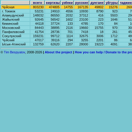
всего
киргизы
узбеки
русские
дунгане
уйгуры
таджик
Чуйская
803230
474805
14755
167135
49802
15276
260
г. Токмок
53231
24910
4556
10930
8790
923
7
Аламудунский
148032
86550
2032
37312
416
5503
29
Жайылский
92645
56542
1602
23100
223
1646
51
Кеминский
44118
37724
133
4785
170
84
1
Московский
84443
38895
2116
19660
15755
970
30
Панфиловский
41754
28736
701
7418
18
261
45
Сокулукский
159231
99712
1114
32675
3006
1712
48
Чуйский
47017
39116
294
3255
2201
86
6
Ысык-Атинский
132759
62620
2207
28000
19223
4091
38
©
Tim Bespyatov
, 2008-2026
|
About the project
|
How you can help / Donate to the pr