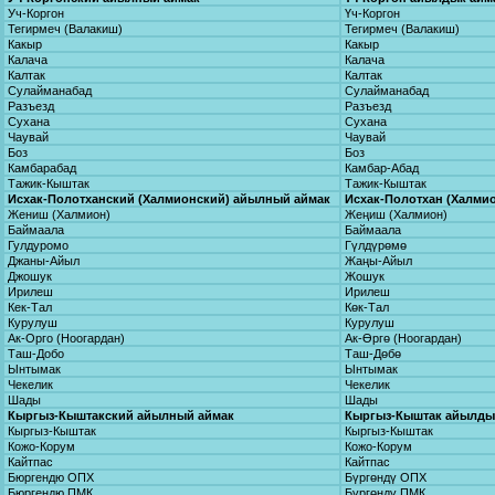
Уч-Коргон
Үч-Коргон
Тегирмеч (Валакиш)
Тегирмеч (Валакиш)
Какыр
Какыр
Калача
Калача
Калтак
Калтак
Сулайманабад
Сулайманабад
Разъезд
Разъезд
Сухана
Сухана
Чаувай
Чаувай
Боз
Боз
Камбарабад
Камбар-Абад
Тажик-Кыштак
Тажик-Кыштак
Исхак-Полотханский (Халмионский) айылный аймак
Исхак-Полотхан (Халми
Жениш (Халмион)
Жеңиш (Халмион)
Баймаала
Баймаала
Гулдуромо
Гүлдүрөмө
Джаны-Айыл
Жаңы-Айыл
Джошук
Жошук
Ирилеш
Ирилеш
Кек-Тал
Көк-Тал
Курулуш
Курулуш
Ак-Орго (Ноогардан)
Ак-Өргө (Ноогардан)
Таш-Добо
Таш-Дөбө
Ынтымак
Ынтымак
Чекелик
Чекелик
Шады
Шады
Кыргыз-Кыштакский айылный аймак
Кыргыз-Кыштак айылды
Кыргыз-Кыштак
Кыргыз-Кыштак
Кожо-Корум
Кожо-Корум
Кайтпас
Кайтпас
Бюргендю ОПХ
Бүргөндү ОПХ
Бюргендю ПМК
Бүргөндү ПМК