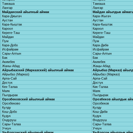
Тамаша
Тамаша
Лангар
Лангар
Майданский айылный аймак
Майдан айылдык аймаг
Кара-Джыгач
Кара-Жыгач
Аустан
Аустан
Кара-Кыштак
Кара-Кыштак
Кароол
Кароол
Кереге-Таш
Кереге-Таш
Майдан
Майдан
Пум
Пум
Кара-Добо
Кара-Дөбө
Исфайрам
Исфайрам
Сары-Алтын
Сары-Алтын
Бак
Бак
Акимбек
Акимбек
Жаны-Абад
Жаңы-Абад
Айрыбазский (Марказский) айылный аймак
Айрыбаз (Марказ) айыл
Айрыбаз (Марказ)
Айрыбаз (Марказ)
Арпа-Сай
Арпа-Сай
Достук
Достук
Кек-Талаа
Көк-Талаа
Маяк
Маяк
Пылдырак
Пылдырак
Орозбековский айылный аймак
Орозбеков айылдык ай
Орозбеково
Орозбеков
Кулду
Кулду
Кош-Добо
Кош-Дөбө
Кудук
Кудук
Ондуруш
Өндүрүш
Сары-Талаа
Сары-Талаа
Учкун
Учкун
Уч-Коргонский айылный аймак
Үч-Коргон айылдык айм