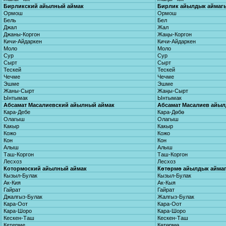
Бирликский айылный аймак
Бирлик айылдык аймаг
Ормош
Ормош
Бель
Бел
Джал
Жал
Джаны-Коргон
Жаңы-Коргон
Кичи-Айдаркен
Кичи-Айдаркен
Моло
Моло
Сур
Сур
Сырт
Сырт
Тескей
Тескей
Чечме
Чечме
Эшме
Эшме
Жаны-Сырт
Жаңы-Сырт
Ынтымак
Ынтымак
Абсамат Масалиевский айылный аймак
Абсамат Масалиев айы
Кара-Дебе
Кара-Дөбө
Олагыш
Олагыш
Какыр
Какыр
Кожо
Кожо
Кон
Кон
Алыш
Алыш
Таш-Коргон
Таш-Коргон
Лесхоз
Лесхоз
Котормоский айылный аймак
Көтөрмө айылдык айма
Кызыл-Булак
Кызыл-Булак
Ак-Кия
Ак-Кыя
Гайрат
Гайрат
Джалгыз-Булак
Жалгыз-Булак
Кара-Оот
Кара-Оот
Кара-Шоро
Кара-Шоро
Кескен-Таш
Кескен-Таш
Кетерме
Көтөрмө