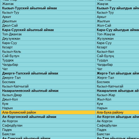
Жангак
Жаңгак
Кызыл-Тууский айылный аймак
Кызыл-Туу айылдык ай
Кызыл-Туу
Кызыл-Туу
Аркит
Аркыт
Джылгын
Жылгын
Джол-Сай
Жол-Сай
Кара-Сууский айылный аймак
Кара-Суу айылдык айма
Топ-Джангак
Топ-Жаңгак
Джузумжан
Жузумжан
Кара-Суу
Кара-Суу
Кезарт
Кезарт
Кызыл-Кель
Кызыл-Көл
Сай-Булун
Сай-Булуң
Турдюк
Түрдүк
Чалдыбар
Чалдыбар
Чат
Чат
Джерге-Талский айылный аймак
Жерге-Тал айылдык ай
Джерге-Тал
Жерге-Тал
Боспиек
Боспиек
Кызыл-Капчыгай
Кызыл-Капчыгай
Назаралиевский айылный аймак
Назаралиев айылдык а
Кызыл-Джар
Кызыл-Жар
Джыл-Кол
Жыл-Кол
Кум
Кум
Нарын
Нарын
Ала-Букинский район
Ала-Бука району
Ак-Коргонский айылный аймак
Ак-Коргон айылдык ай
Ак-Коргон
Ак-Коргон
Сафедбулан
Сафедбулан
Падек
Падек
Баястан
Баястан
Ак-Тамский айылный аймак
Ак-Там айылдык аймаг