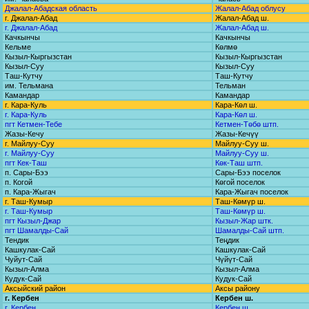
Джалал-Абадская область
Жалал-Абад облусу
г. Джалал-Абад
Жалал-Абад ш.
г. Джалал-Абад
Жалал-Абад ш.
Качкынчы
Качкынчы
Кельме
Көлмө
Кызыл-Кыргызстан
Кызыл-Кыргызстан
Кызыл-Суу
Кызыл-Суу
Таш-Кутчу
Таш-Кутчу
им. Тельмана
Тельман
Камандар
Камандар
г. Кара-Куль
Кара-Көл ш.
г. Кара-Куль
Кара-Көл ш.
пгт Кетмен-Тебе
Кетмен-Төбө штп.
Жазы-Кечу
Жазы-Кечүү
г. Майлуу-Суу
Майлуу-Суу ш.
г. Майлуу-Суу
Майлуу-Суу ш.
пгт Кек-Таш
Көк-Таш штп.
п. Сары-Бээ
Сары-Бээ поселок
п. Когой
Көгой поселок
п. Кара-Жыгач
Кара-Жыгач поселок
г. Таш-Кумыр
Таш-Көмүр ш.
г. Таш-Кумыр
Таш-Көмүр ш.
пгт Кызыл-Джар
Кызыл-Жар штк.
пгт Шамалды-Сай
Шамалды-Сай штп.
Тендик
Теңдик
Кашкулак-Сай
Кашкулак-Сай
Чуйут-Сай
Чүйүт-Сай
Кызыл-Алма
Кызыл-Алма
Кудук-Сай
Кудук-Сай
Аксыйский район
Аксы району
г. Кербен
Кербен ш.
г. Кербен
Кербен ш.