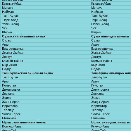
Кыргыз-Абад
Кыргыз-Абад
Мундуз
Мундуз
Найман
Найман
Таш-Булак
Таш-Булак
Тюрк-Абад
Түрк-Абад
Узбек-Абад
Өзбек-Абад
Чек
Чек
Ширин
Ширин
Сузакский айылный аймак
Сузак айылдык аймагы
Сузак
Сузак
Арал
Арал
Благовещенка
Благовещенка
Джаны-Дыйкан
Жаңы-Дыйкан
Достук
Достук
Камыш-Башы
Камыш-Башы
Кыр-Джол
Кыр-Жол
Садда
Садда
Таш-Булакский айылный аймак
Таш-Булак айылдык ай
Таш-Булак
Таш-Булак
Арал
Арал
Гюльстан
Гүлстан
Димитровка
Димитровка
Доскана
Доскана
Эшме
Эшме
Жаны-Арал
Жаңы-Арал
Ирригатор
Ирригатор
Теплица
Теплица
Чолок-Терек
Чолок-Терек
Ынтымак
Ынтымак
Ырысский айылный аймак
Ырыс айылдык аймагы
Кюмюш-Азиз
Күмүш-Азиз
Арал-Сай
Арал-Сай