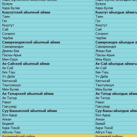
Бужум
Бужум
Кара-Булак
Кара-Булак
Кыштутский айылный аймак
Кыштут айылдык аймаг
Таян
Таян
Газ
Газ
Кыштут
Кыштут
Сай
Сай
Согмент
Согмент
Чарбак
Чарбак
Самаркандекский айылный аймак
Самаркандек айылдык 
Самаркандык
Самаркандек
Джаны-Бак
Жаңы-Бак
Паскы-Арык
Паскы-Арык
Мин-Орук
Миң-Өрүк
Ак-Сайский айылный аймак
Ак-Сай айылдык аймаг
Ак-Сай
Ак-Сай
Кек-Таш
Көк-Таш
Уч-Дебе
Үч-Дөбө
Капчыгай
Капчыгай
Таштумшук
Таштумшук
Мин-Булак
Миң-Булак
Ак-Татырский айылный аймак
Ак-Татыр айылдык айм
Ак-Татыр
Ак-Татыр
Рават
Рават
Говсувар
Говсувар
Суу-Башынский айылный аймак
Суу-Башы айылдык айм
Боз-Адыр
Боз-Адыр
Апкан
Апкан
Беджей
Бөжөй
Кара-Токой
Кара-Токой
Айгуль-Таш
Айгүл-Таш
Кадамжайский район
Кадамжай району