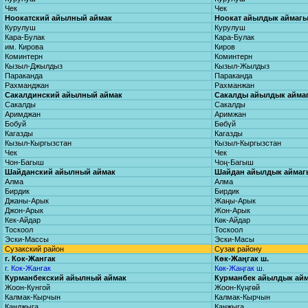
Чек
Чек
Ноокатский айылный аймак
Ноокат айылдык аймаг
Курулуш
Курулуш
Кара-Булак
Кара-Булак
им. Кирова
Киров
Коминтерн
Коминтерн
Кызыл-Джылдыз
Кызыл-Жылдыз
Параканда
Параканда
Рахманджан
Рахманжан
Сакалдинский айылный аймак
Сакалды айылдык айма
Сакалды
Сакалды
Аримджан
Аримжан
Бобуй
Бөбүй
Кагазды
Кагазды
Кызыл-Кыргызстан
Кызыл-Кыргызстан
Чек
Чек
Чон-Багыш
Чоң-Багыш
Шайданский айылный аймак
Шайдан айылдык аймаг
Алма
Алма
Бирдик
Бирдик
Джаны-Арык
Жаңы-Арык
Джон-Арык
Жон-Арык
Кек-Айдар
Көк-Айдар
Тоскоол
Тоскоол
Эски-Массы
Эски-Масы
Сузакский район
Сузак району
г. Кок-Жангак
Көк-Жаңгак ш.
г. Кок-Жангак
Көк-Жаңгак ш.
Курманбекский айылный аймак
Курманбек айылдык ай
Жоон-Кунгой
Жоон-Күңгөй
Калмак-Кырчын
Калмак-Кырчын
Канджыга
Канжыга