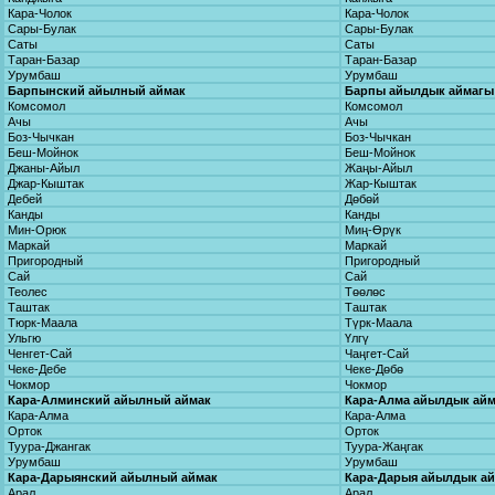
Кара-Чолок
Кара-Чолок
Сары-Булак
Сары-Булак
Саты
Саты
Таран-Базар
Таран-Базар
Урумбаш
Урумбаш
Барпынский айылный аймак
Барпы айылдык аймагы
Комсомол
Комсомол
Ачы
Ачы
Боз-Чычкан
Боз-Чычкан
Беш-Мойнок
Беш-Мойнок
Джаны-Айыл
Жаңы-Айыл
Джар-Кыштак
Жар-Кыштак
Дебей
Дөбөй
Канды
Канды
Мин-Орюк
Миң-Өрүк
Маркай
Маркай
Пригородный
Пригородный
Сай
Сай
Теолес
Төөлөс
Таштак
Таштак
Тюрк-Маала
Түрк-Маала
Ульгю
Үлгү
Ченгет-Сай
Чаңгет-Сай
Чеке-Дебе
Чеке-Дөбө
Чокмор
Чокмор
Кара-Алминский айылный аймак
Кара-Алма айылдык ай
Кара-Алма
Кара-Алма
Орток
Орток
Туура-Джангак
Туура-Жаңгак
Урумбаш
Урумбаш
Кара-Дарыянский айылный аймак
Кара-Дарыя айылдык а
Арал
Арал