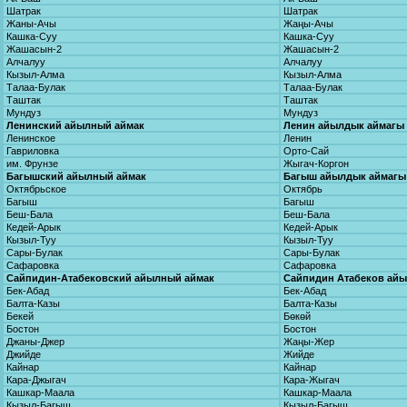
Шатрак
Шатрак
Жаны-Ачы
Жаңы-Ачы
Кашка-Суу
Кашка-Суу
Жашасын-2
Жашасын-2
Алчалуу
Алчалуу
Кызыл-Алма
Кызыл-Алма
Талаа-Булак
Талаа-Булак
Таштак
Таштак
Мундуз
Мундуз
Ленинский айылный аймак
Ленин айылдык аймагы
Ленинское
Ленин
Гавриловка
Орто-Сай
им. Фрунзе
Жыгач-Коргон
Багышский айылный аймак
Багыш айылдык аймагы
Октябрьское
Октябрь
Багыш
Багыш
Беш-Бала
Беш-Бала
Кедей-Арык
Кедей-Арык
Кызыл-Туу
Кызыл-Туу
Сары-Булак
Сары-Булак
Сафаровка
Сафаровка
Сайпидин-Атабековский айылный аймак
Сайпидин Атабеков ай
Бек-Абад
Бек-Абад
Балта-Казы
Балта-Казы
Бекей
Бөкөй
Бостон
Бостон
Джаны-Джер
Жаңы-Жер
Джийде
Жийде
Кайнар
Кайнар
Кара-Джыгач
Кара-Жыгач
Кашкар-Маала
Кашкар-Маала
Кызыл-Багыш
Кызыл-Багыш