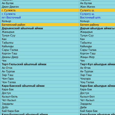
Ак-Булак
Ак-Булак
Джин-Джиген
Жин-Жиген
г. Сулюкта
Сүлүктү ш.
г. Сулюкта
Сүлүктү ш.
пгт Восточный
Восточный штп.
Кольцо
Кольцо
Баткенский район
Баткен району
Дарыинский айылный аймак
Дарыя айылдык аймагы
Жанырык
Жаңырык
Тунук-Суу
Тунук-Суу
Кан
Кан
Табылгы
Табылгы
Кайынды
Кайыңды
Сары-Талаа
Сары-Талаа
Коргон-Таш
Коргон-Таш
Джаны-Джер
Жаңы-Жер
Чек
Чек
Терт-Гюльский айылный аймак
Төрт-Күл айылдык айма
Ак-Оток
Ак-Өтөк
Ак-Турпак
Ак-Турпак
Зар-Таш
Зар-Таш
Чон-Гара
Чоңгара
Чон-Талаа
Чоң-Талаа
Кара-Бакский айылный аймак
Кара-Бак айылдык айма
Кара-Бак
Кара-Бак
Достук
Достук
Кызыл-Бель
Кызыл-Бел
Чет-Кызыл
Чет-Кызыл
Зардалы
Зардалы
Добо
Дөбө
Бай Кара-Бак
Бай Кара-Бак
Кара-Булакский айылный аймак
Кара-Булак айылдык ай