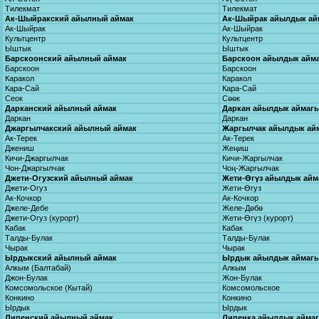
Тилекмат
Тилекмат
Ак-Шыйракский айылный аймак
Ак-Шыйрак айылдык ай
Ак-Шыйрак
Ак-Шыйрак
Культцентр
Культцентр
Ыштык
Ыштык
Барскоонский айылный аймак
Барскоон айылдык айм
Барскоон
Барскоон
Каракол
Каракол
Кара-Сай
Кара-Сай
Сеок
Сөөк
Дарканский айылный аймак
Даркан айылдык аймаг
Даркан
Даркан
Джаргылчакский айылный аймак
Жаргылчак айылдык ай
Ак-Терек
Ак-Терек
Джениш
Жеңиш
Кичи-Джаргылчак
Кичи-Жаргылчак
Чон-Джаргылчак
Чоң-Жаргылчак
Джети-Огузский айылный аймак
Жети-Өгүз айылдык айм
Джети-Огуз
Жети-Өгуз
Ак-Кочкор
Ак-Кочкор
Джеле-Дебе
Желе-Дөбө
Джети-Огуз (курорт)
Жети-Өгүз (курорт)
Кабак
Кабак
Талды-Булак
Талды-Булак
Чырак
Чырак
Ырдыкский айылный аймак
Ырдык айылдык аймаг
Алкым (Балтабай)
Алкым
Джон-Булак
Жон-Булак
Комсомольское (Кытай)
Комсомольское
Конкино
Конкино
Ырдык
Ырдык
Липенский айылный аймак
Липенка айылдык айма