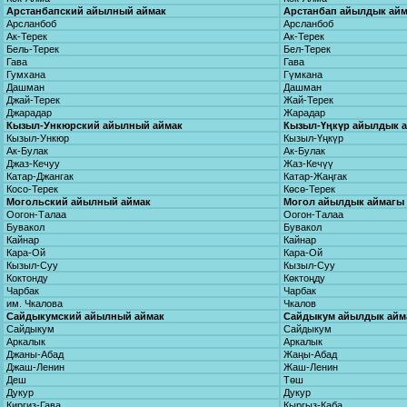
Арстанбапский айылный аймак
Арстанбап айылдык ай
Арсланбоб
Арсланбоб
Ак-Терек
Ак-Терек
Бель-Терек
Бел-Терек
Гава
Гава
Гумхана
Гүмкана
Дашман
Дашман
Джай-Терек
Жай-Терек
Джарадар
Жарадар
Кызыл-Ункюрский айылный аймак
Кызыл-Үңкүр айылдык 
Кызыл-Ункюр
Кызыл-Үңкүр
Ак-Булак
Ак-Булак
Джаз-Кечуу
Жаз-Кечүү
Катар-Джангак
Катар-Жаңгак
Косо-Терек
Көсө-Терек
Могольский айылный аймак
Могол айылдык аймагы
Оогон-Талаа
Оогон-Талаа
Бувакол
Бувакол
Кайнар
Кайнар
Кара-Ой
Кара-Ой
Кызыл-Суу
Кызыл-Суу
Коктонду
Көктоңду
Чарбак
Чарбак
им. Чкалова
Чкалов
Сайдыкумский айылный аймак
Сайдыкум айылдык айм
Сайдыкум
Сайдыкум
Аркалык
Аркалык
Джаны-Абад
Жаңы-Абад
Джаш-Ленин
Жаш-Ленин
Деш
Төш
Дукур
Дукур
Киргиз-Гава
Кыргыз-Каба