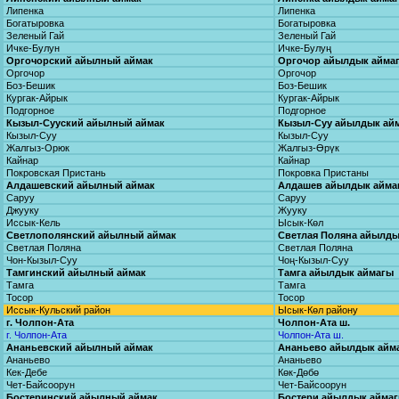
Липенка
Липенка
Богатыровка
Богатыровка
Зеленый Гай
Зеленый Гай
Ичке-Булун
Ичке-Булуң
Оргочорский айылный аймак
Оргочор айылдык айма
Оргочор
Оргочор
Боз-Бешик
Боз-Бешик
Кургак-Айрык
Кургак-Айрык
Подгорное
Подгорное
Кызыл-Сууский айылный аймак
Кызыл-Суу айылдык ай
Кызыл-Суу
Кызыл-Суу
Жалгыз-Орюк
Жалгыз-Өрүк
Кайнар
Кайнар
Покровская Пристань
Покровка Пристаны
Алдашевский айылный аймак
Алдашев айылдык айма
Саруу
Саруу
Джууку
Жууку
Иссык-Кель
Ысык-Көл
Светлополянский айылный аймак
Светлая Поляна айылды
Светлая Поляна
Светлая Поляна
Чон-Кызыл-Суу
Чоң-Кызыл-Суу
Тамгинский айылный аймак
Тамга айылдык аймагы
Тамга
Тамга
Тосор
Тосор
Иссык-Кульский район
Ысык-Көл району
г. Чолпон-Ата
Чолпон-Ата ш.
г. Чолпон-Ата
Чолпон-Ата ш.
Ананьевский айылный аймак
Ананьево айылдык айм
Ананьево
Ананьево
Кек-Дебе
Көк-Дөбө
Чет-Байсоорун
Чет-Байсоорун
Бостеринский айылный аймак
Бостери айылдык айма