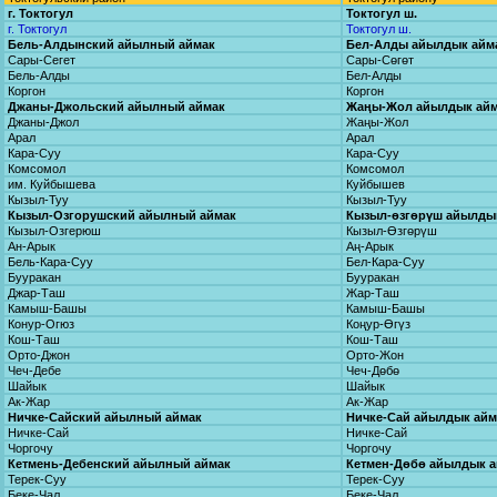
г. Токтогул
Токтогул ш.
г. Токтогул
Токтогул ш.
Бель-Алдынский айылный аймак
Бел-Алды айылдык айм
Сары-Сегет
Сары-Сөгөт
Бель-Алды
Бел-Алды
Коргон
Коргон
Джаны-Джольский айылный аймак
Жаңы-Жол айылдык ай
Джаны-Джол
Жаңы-Жол
Арал
Арал
Кара-Суу
Кара-Суу
Комсомол
Комсомол
им. Куйбышева
Куйбышев
Кызыл-Туу
Кызыл-Туу
Кызыл-Озгорушский айылный аймак
Кызыл-өзгөрүш айылды
Кызыл-Озгерюш
Кызыл-Өзгөрүш
Ан-Арык
Аң-Арык
Бель-Кара-Суу
Бел-Кара-Суу
Бууракан
Бууракан
Джар-Таш
Жар-Таш
Камыш-Башы
Камыш-Башы
Конур-Огюз
Коңур-Өгүз
Кош-Таш
Кош-Таш
Орто-Джон
Орто-Жон
Чеч-Дебе
Чеч-Дөбө
Шайык
Шайык
Ак-Жар
Ак-Жар
Ничке-Сайский айылный аймак
Ничке-Сай айылдык ай
Ничке-Сай
Ничке-Сай
Чоргочу
Чоргочу
Кетмень-Дебенский айылный аймак
Кетмен-Дөбө айылдык 
Терек-Суу
Терек-Суу
Беке-Чал
Беке-Чал