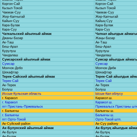
Коргон-Сай
Коргон-Сай
Кызыл-Токой
Кызыл-Токой
Чакмак-Суу
Чакмак-Суу
Жер-Капчыгай
Жер-Капчыгай
Кайын-Суу
Кайың-Суу
Кара-Булак
Кара-Булак
Кара-Суу
Кара-Суу
Чаткальский айылный аймак
Чаткал айылдык аймагы
Джаны-Базар
Жаңы-Базар
Ак-Таш
Ак-Таш
Беш-Арал
Беш-Арал
Курулуш
Курулуш
Чандалаш
Чандалаш
Сумсарский айылный аймак
Сумсар айылдык аймаг
Сумсар
Сумсар
Мончок-Добо
Мончок-Дөбө
Шекафтар
Шекафтар
Терек-Сайский айылный аймак
Терек-Сай айылдык айм
Терек-Сай
Терек-Сай
Ак-Терек
Ак-Терек
Болуш
Болуш
Иссык-Кульская область
Ысык-Көл облусу
г. Каракол
Каракол ш.
г. Каракол
Каракол ш.
пгт Пристань-Пржевальск
Пржевальск Пристаны штк
г. Балыкчы
Балыкчы ш.
г. Балыкчы
Балыкчы ш.
пгт Орто-Токой
Орто-Токой штп.
Ак-Суйский район
Ак-Суу району
Ак-Булунский айылный аймак
Ак-Булуң айылдык айм
Ак-Булун
Ак-Булуң
Ак-Булак
Ак-Булак