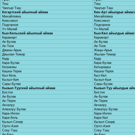
Теш
Төш
Чангыр-Таш
Чаңгыр-Таш
Кегартский айылный аймак
Көк-Арт айылдык аймаг
Михайловка
Михайловка
Комсомол
Комсомол
Подгорное
Подгорное
Уч-Малай
Үч-Малай
Кыз-Кельский айылный аймак
Кыз-Көл айылдык айма
Карамарт
Карамарт
Ак-Булак
Ак-Булак
Ак-Тоок
Ак-Тоок
Джаны-Арык
Жаңы-Арык
Джылан-Темир
Жылан-Темир
Каду
Каду
Кара-Булак
Кара-Булак
Катранкы
Катыраңкы
Кашка-Терек
Кашка-Терек
Кыз-Кель
Кыз-Көл
Кызыл-Кия
Кызыл-Кыя
Сары-Булак
Сары-Булак
Кызыл-Тууский айылный аймак
Кызыл-Туу айылдык ай
Бостон
Бостон
Ак-Булак
Ак-Булак
Ак-Терек
Ак-Терек
Акчалуу
Акчалуу
Алмалуу-Булак
Алмалуу-Булак
Кара-Инген
Кара-Инген
Кара-Кель
Кара-Көл
Кызыл-Сенир
Кызыл-Сеңир
Орто-Азия
Орто-Азия
Соку-Таш
Соку-Таш
Ак-Баш
Ак-Баш