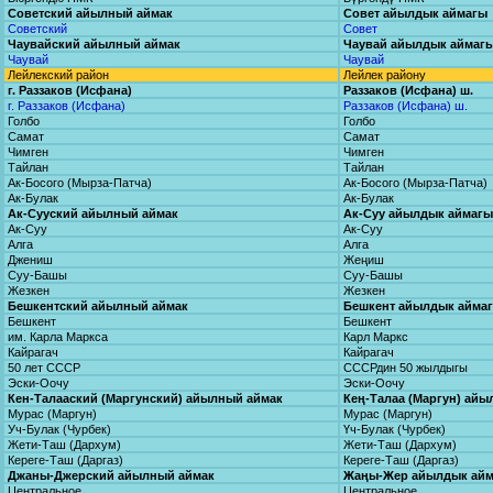
Советский айылный аймак
Совет айылдык аймагы
Советский
Совет
Чаувайский айылный аймак
Чаувай айылдык аймаг
Чаувай
Чаувай
Лейлекский район
Лейлек району
г. Раззаков (Исфана)
Раззаков (Исфана) ш.
г. Раззаков (Исфана)
Раззаков (Исфана) ш.
Голбо
Голбо
Самат
Самат
Чимген
Чимген
Тайлан
Тайлан
Ак-Босого (Мырза-Патча)
Ак-Босого (Мырза-Патча)
Ак-Булак
Ак-Булак
Ак-Сууский айылный аймак
Ак-Суу айылдык аймагы
Ак-Суу
Ак-Суу
Алга
Алга
Джениш
Жеңиш
Суу-Башы
Суу-Башы
Жезкен
Жезкен
Бешкентский айылный аймак
Бешкент айылдык айма
Бешкент
Бешкент
им. Карла Маркса
Карл Маркс
Кайрагач
Кайрагач
50 лет СССР
СССРдин 50 жылдыгы
Эски-Оочу
Эски-Оочу
Кен-Талааский (Маргунский) айылный аймак
Кең-Талаа (Маргун) ай
Мурас (Маргун)
Мурас (Маргун)
Уч-Булак (Чурбек)
Үч-Булак (Чурбек)
Жети-Таш (Дархум)
Жети-Таш (Дархум)
Кереге-Таш (Даргаз)
Кереге-Таш (Даргаз)
Джаны-Джерский айылный аймак
Жаңы-Жер айылдык ай
Центральное
Центральное