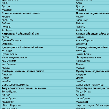
Арка
Арка
Достук
Достук
Жаштык
Жаштык
Лейлекский айылный аймак
Лейлек айылдык аймаг
Коргон
Коргон
Кара-Суу
Кара-Суу
Лейлек
Лейлек
Чуянчы
Чуянчы
Ак-Терек
Ак-Терек
Катранский айылный аймак
Катраң айылдык аймагы
Катран
Катраң
Джаны-Турмуш
Жаңы-Турмуш
Озгерюш
Өзгөрүш
Кулундинский айылный аймак
Кулунду айылдык айма
Кулунду
Кулунду
Булак-Башы
Булак-Башы
Интернациональное
Интернациональное
Коммунизм
Коммунизм
им. Ленина
Ленин
Максат
Максат
Сумбулинский айылный аймак
Сумбула айылдык айма
Андарак
Андарак
Искра
Искра
Кек-Таш
Көк-Таш
Сары-Добо (Коммуна)
Сары-Дөбө (Коммуна)
Тогуз-Булакский айылный аймак
Тогуз-Булак айылдык а
Тогуз-Булак
Тогуз-Булак
Ай-Кол
Ай-Кол
Кара-Булак
Кара-Булак
Маданият
Маданият
50 лет Киргизии
Кыргызстандын 50 жылды
им. Чапаева
Чапаев