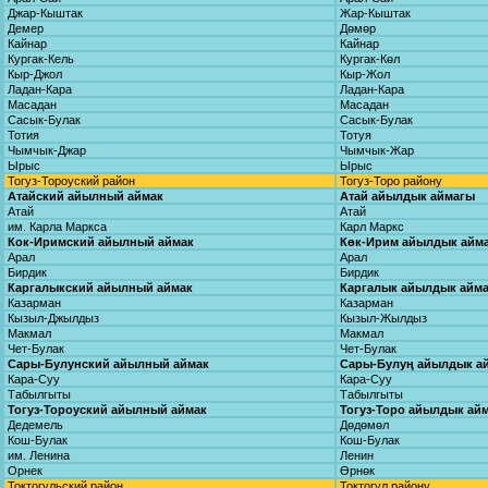
Джар-Кыштак
Жар-Кыштак
Демер
Дөмөр
Кайнар
Кайнар
Кургак-Кель
Кургак-Көл
Кыр-Джол
Кыр-Жол
Ладан-Кара
Ладан-Кара
Масадан
Масадан
Сасык-Булак
Сасык-Булак
Тотия
Тотуя
Чымчык-Джар
Чымчык-Жар
Ырыс
Ырыс
Тогуз-Тороуский район
Тогуз-Торо району
Атайский айылный аймак
Атай айылдык аймагы
Атай
Атай
им. Карла Маркса
Карл Маркс
Кок-Иримский айылный аймак
Көк-Ирим айылдык айм
Арал
Арал
Бирдик
Бирдик
Каргалыкский айылный аймак
Каргалык айылдык айм
Казарман
Казарман
Кызыл-Джылдыз
Кызыл-Жылдыз
Макмал
Макмал
Чет-Булак
Чет-Булак
Сары-Булунский айылный аймак
Сары-Булуң айылдык а
Кара-Суу
Кара-Суу
Табылгыты
Табылгыты
Тогуз-Тороуский айылный аймак
Тогуз-Торо айылдык ай
Дедемель
Дөдөмөл
Кош-Булак
Кош-Булак
им. Ленина
Ленин
Орнек
Өрнөк
Токтогульский район
Токтогул району