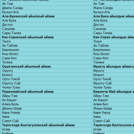
Ак-Там
Ак-Там
Джапа-Салды
Жапа-Салды
Кызыл-Ата
Кызыл-Ата
Ала-Букинский айылный аймак
Ала-Бука айылдык айм
Ала-Бука
Ала-Бука
Достук
Достук
Сапалак
Сапалак
Сары-Талаа
Сары-Талаа
Кек-Серекский айылный аймак
Көк-Серек айылдык айм
Тенги
Теңги
Ак-Тайлак
Ак-Тайлак
Бирлешкен
Бирлешкен
Кош-Болот
Кош-Болот
Сара-Кол
Сары-Кол
Телеке
Төлөкө
Оруктунский айылный аймак
Өрүктү айылдык аймаг
Орукту
Өрүктү
Кенкол
Кеңкол
Орто-Токой
Орто-Токой
Орукту-Сай
Өрүктү-Сай
Чолок-Тума
Чолок-Тума
Первомайский айылный аймак
Биринчи Май айылдык 
Айры-Там
Айры-Там
Ак-Башат
Ак-Башат
Алма-Бель
Алма-Бел
Джаны-Шаар
Жаңы-Шаар
Кара-Ункюр
Кара-Үңкүр
Ажек
Ажек
Совет-Сай
Совет-Сай
Торогелди Балтагуловский айылный аймак
Төрөгелди Балтагулов 
Ызар
Ызар
Баймак
Баймак