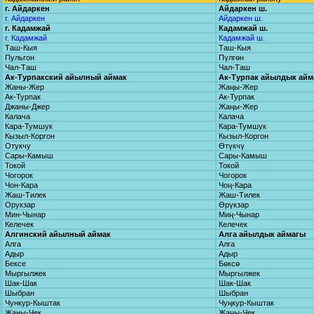
г. Айдаркен
Айдаркен ш.
г. Айдаркен
Айдаркен ш.
г. Кадамжай
Кадамжай ш.
г. Кадамжай
Кадамжай ш.
Таш-Кыя
Таш-Кыя
Пульгон
Пүлгөн
Чал-Таш
Чал-Таш
Ак-Турпакский айылный аймак
Ак-Турпак айылдык айм
Жаны-Жер
Жаңы-Жер
Ак-Турпак
Ак-Турпак
Джаны-Джер
Жаңы-Жер
Калача
Калача
Кара-Тумшук
Кара-Тумшук
Кызыл-Коргон
Кызыл-Коргон
Отукчу
Өтүкчү
Сары-Камыш
Сары-Камыш
Токой
Токой
Чогорок
Чогорок
Чон-Кара
Чоң-Кара
Жаш-Тилек
Жаш-Тилек
Орукзар
Өрүкзар
Мин-Чынар
Миң-Чынар
Келечек
Келечек
Алгинский айылный аймак
Алга айылдык аймагы
Алга
Алга
Адыр
Адыр
Бексе
Бөксө
Мыргылжек
Мыргылжек
Шак-Шак
Шак-Шак
Шыбран
Шыбран
Чункур-Кыштак
Чуңкур-Кыштак
Жаны-Чек
Жаңы-Чек