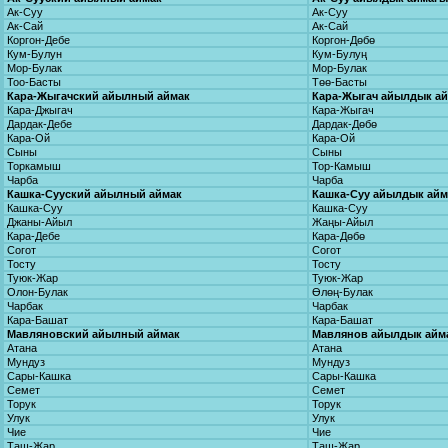
Ак-Суу
Ак-Суу
Ак-Сай
Ак-Сай
Коргон-Дебе
Коргон-Дөбө
Кум-Булун
Кум-Булуң
Мор-Булак
Мор-Булак
Тоо-Басты
Төө-Басты
Кара-Жыгачский айылный аймак
Кара-Жыгач айылдык а
Кара-Джыгач
Кара-Жыгач
Дардак-Дебе
Дардак-Дөбө
Кара-Ой
Кара-Ой
Сыны
Сыны
Торкамыш
Тор-Камыш
Чарба
Чарба
Кашка-Сууский айылный аймак
Кашка-Суу айылдык ай
Кашка-Суу
Кашка-Суу
Джаны-Айыл
Жаңы-Айыл
Кара-Дебе
Кара-Дөбө
Согот
Согот
Тосту
Тосту
Туюк-Жар
Туюк-Жар
Олон-Булак
Өлөң-Булак
Чарбак
Чарбак
Кара-Башат
Кара-Башат
Мавляновский айылный аймак
Мавлянов айылдык айм
Атана
Атана
Мундуз
Мундуз
Сары-Кашка
Сары-Кашка
Семет
Семет
Торук
Торук
Улук
Улук
Чие
Чие
Таш-Жар
Таш-Жар