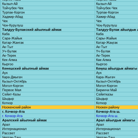
Кызыл-Ай
Кызыл-Ай
Тойчубек-Чек
Тойчубек-Чек
Турпак-Коргон
Турпак-Коргон
Хаджир-Абад
Хажир-Абад
Чек
Чек
Чон-Курулуш
Чоң-Курулуш
Талдуу-Булакский айылный аймак
Талдуу-Булак айылдык 
Каба
Каба
Сара-Жайык
Сары-Жайык
Катар-Жангак
Катар-Жаңгак
Ак-Тыт
Ак-Тыт
Уч-Булак
Үч-Булак
Ак-Терек
Ак-Терек
Кек-Алма
Көк-Алма
Кыргоо
Кыргоо
Кенешский айылный аймак
Кеңеш айылдык аймагы
Аук
Аук
Кара-Джыгач
Кара-Жыгач
Кызыл-Октябрь
Кызыл-Октябрь
Могол-Коргон
Могол-Коргон
Первое Мая
Биринчи Май
Сейит-Казы
Сейитказы
Шыдыр
Шыдыр
Коткор
Коткор
Ноокенский район
Ноокен району
г. Кочкор-Ата
Кочкор-Ата ш.
г. Кочкор-Ата
Кочкор-Ата ш.
Аралский айылный аймак
Арал айылдык аймагы
Арал
Арал
Интернационал
Интернационал
Рассвет
Рассвет
Чертак-Таш
Чертак-Таш