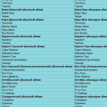
Токтогул
Токтогул
Тюрген
Түргөн
Берю-Башский айылный аймак
Бөрү-Баш айылдык айм
Берю-Баш
Бөрү-Баш
Черик
Черик
Кара-Джалский айылный аймак
Кара-Жал айылдык айм
Тегизчил
Тегизчил
Джаны-Арык
Жаңы-Арык
Кара-Джал
Кара-Жал
Боз-Булун
Боз-Булуң
Караколский айылный аймак
Каракол айылдык айма
Каракол
Каракол
Чолпон
Чолпон
Кереге-Ташский айылный аймак
Кереге-Таш айылдык ай
Сары-Камыш
Сары-Камыш
Кайырма-Арык
Кайырма-Арык
Кереге-Таш
Кереге-Таш
Новоконстантиновка
Новоконстантиновка
Пионер
Пионер
Боз-Учукский (Нововознесеновский) айылный аймак
Боз-Учук (Нововознесе
Нововознесеновка
Нововознесеновка
Боз-Учук
Боз-Учук
Ичке-Джергез
Ичке-Жергез
Октябрьский айылный аймак
Октябрь айылдык айма
Октябрьское
Октябрьское
Джол-Колот
Жол-Колот
Отуз-Уул
Отуз-Уул
Уч-Кайнар
Үч-Кайнар
Отрадненский айылный аймак
Отрадное айылдык айм
Отрадное
Отрадное
Орлиное
Орлиное
Шапак
Шапак