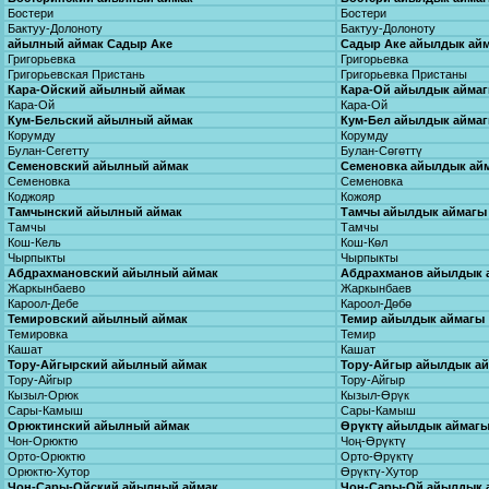
Бостери
Бостери
Бактуу-Долоноту
Бактуу-Долоноту
айылный аймак Садыр Аке
Садыр Аке айылдык ай
Григорьевка
Григорьевка
Григорьевская Пристань
Григорьевка Пристаны
Кара-Ойский айылный аймак
Кара-Ой айылдык айма
Кара-Ой
Кара-Ой
Кум-Бельский айылный аймак
Кум-Бел айылдык айма
Корумду
Корумду
Булан-Сегетту
Булан-Сөгөттү
Семеновский айылный аймак
Семеновка айылдык ай
Семеновка
Семеновка
Коджояр
Кожояр
Тамчынский айылный аймак
Тамчы айылдык аймагы
Тамчы
Тамчы
Кош-Кель
Кош-Көл
Чырпыкты
Чырпыкты
Абдрахмановский айылный аймак
Абдрахманов айылдык 
Жаркынбаево
Жаркынбаев
Кароол-Дебе
Кароол-Дөбө
Темировский айылный аймак
Темир айылдык аймагы
Темировка
Темир
Кашат
Кашат
Тору-Айгырский айылный аймак
Тору-Айгыр айылдык а
Тору-Айгыр
Тору-Айгыр
Кызыл-Орюк
Кызыл-Өрүк
Сары-Камыш
Сары-Камыш
Орюктинский айылный аймак
Өрүктү айылдык аймаг
Чон-Орюктю
Чоң-Өрүктү
Орто-Орюктю
Орто-Өрүктү
Орюктю-Хутор
Өрүктү-Хутор
Чон-Сары-Ойский айылный аймак
Чоң-Сары-Ой айылдык 