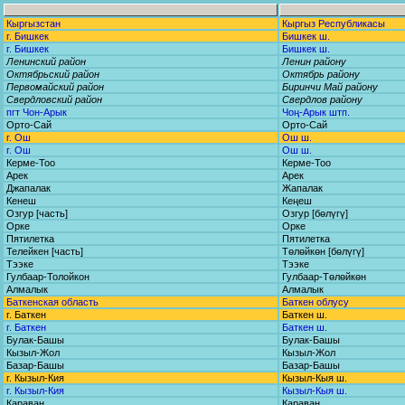
Кыргызстан
Кыргыз Республикасы
г. Бишкек
Бишкек ш.
г. Бишкек
Бишкек ш.
Ленинский район
Ленин району
Октябрьский район
Октябрь району
Первомайский район
Биринчи Май району
Свердловский район
Свердлов району
пгт Чон-Арык
Чоң-Арык штп.
Орто-Сай
Орто-Сай
г. Ош
Ош ш.
г. Ош
Ош ш.
Керме-Тоо
Керме-Тоо
Арек
Арек
Джапалак
Жапалак
Кенеш
Кеңеш
Озгур [часть]
Озгур [бөлүгү]
Орке
Орке
Пятилетка
Пятилетка
Телейкен [часть]
Төлөйкөн [бөлүгү]
Тээке
Тээке
Гулбаар-Толойкон
Гулбаар-Төлөйкөн
Алмалык
Алмалык
Баткенская область
Баткен облусу
г. Баткен
Баткен ш.
г. Баткен
Баткен ш.
Булак-Башы
Булак-Башы
Кызыл-Жол
Кызыл-Жол
Базар-Башы
Базар-Башы
г. Кызыл-Кия
Кызыл-Кыя ш.
г. Кызыл-Кия
Кызыл-Кыя ш.
Караван
Караван