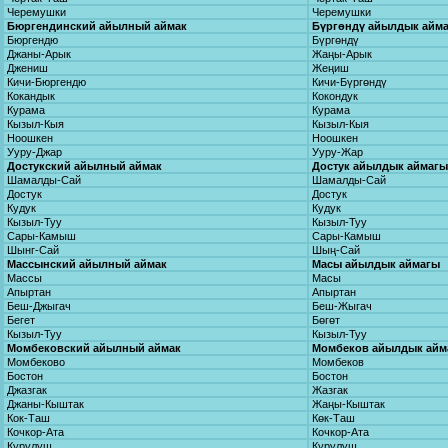
Черемушки
Черемушки
Бюргендинский айылный аймак
Бүргөндү айылдык айм
Бюргендю
Бүргөндү
Джаны-Арык
Жаңы-Арык
Джениш
Жеңиш
Кичи-Бюргендю
Кичи-Бүргөндү
Кокандык
Кокондук
Курама
Курама
Кызыл-Кыя
Кызыл-Кыя
Ноошкен
Ноошкен
Ууру-Джар
Ууру-Жар
Достукский айылный аймак
Достук айылдык аймагы
Шамалды-Сай
Шамалды-Сай
Достук
Достук
Кудук
Кудук
Кызыл-Туу
Кызыл-Туу
Сары-Камыш
Сары-Камыш
Шынг-Сай
Шың-Сай
Массынский айылный аймак
Масы айылдык аймагы
Массы
Масы
Апыртан
Апыртан
Беш-Джыгач
Беш-Жыгач
Бегет
Бөгөт
Кызыл-Туу
Кызыл-Туу
Момбековский айылный аймак
Момбеков айылдык айм
Момбеково
Момбеков
Бостон
Бостон
Джазгак
Жазгак
Джаны-Кыштак
Жаңы-Кыштак
Кок-Таш
Көк-Таш
Кочкор-Ата
Кочкор-Ата
Курулуш
Курулуш