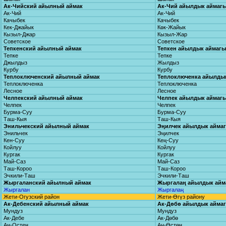
Ак-Чийский айылный аймак
Ак-Чий айылдык аймаг
Ак-Чий
Ак-Чий
Качыбек
Качыбек
Кек-Джайык
Көк-Жайык
Кызыл-Джар
Кызыл-Жар
Советское
Советское
Тепкенский айылный аймак
Тепкен айылдык аймагы
Тепке
Тепке
Джылдыз
Жылдыз
Курбу
Курбу
Теплоключенский айылный аймак
Теплоключенка айылды
Теплоключенка
Теплоключенка
Лесное
Лесное
Челпекский айылный аймак
Челпек айылдык аймаг
Челпек
Челпек
Бурма-Суу
Бурма-Суу
Таш-Кыя
Таш-Кыя
Энильчекский айылный аймак
Эңилчек айылдык айма
Энильчек
Эңилчек
Кен-Суу
Кең-Суу
Койлуу
Койлуу
Кургак
Кургак
Май-Саз
Май-Саз
Таш-Короо
Таш-Короо
Эчкили-Таш
Эчкили-Таш
Жыргаланский айылный аймак
Жыргалаң айылдык айм
Жыргалан
Жыргалаң
Жети-Огузский район
Жети-Өгүз району
Ак-Дебенский айылный аймак
Ак-Дөбө айылдык айма
Мундуз
Мундуз
Ак-Дебе
Ак-Дөбө
Ан-Остен
Аң-Өстөн