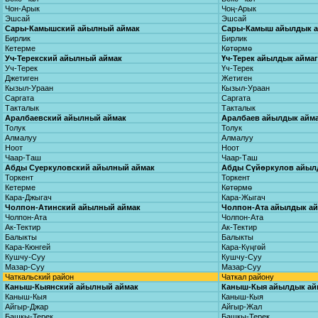
Чон-Арык
Чоң-Арык
Эшсай
Эшсай
Сары-Камышский айылный аймак
Сары-Камыш айылдык 
Бирлик
Бирлик
Кетерме
Көтөрмө
Уч-Терекский айылный аймак
Үч-Терек айылдык айма
Уч-Терек
Үч-Терек
Джетиген
Жетиген
Кызыл-Ураан
Кызыл-Ураан
Саргата
Саргата
Такталык
Такталык
Аралбаевский айылный аймак
Аралбаев айылдык айм
Толук
Толук
Алмалуу
Алмалуу
Ноот
Ноот
Чаар-Таш
Чаар-Таш
Абды Суеркуловский айылный аймак
Абды Сүйөркулов айыл
Торкент
Торкент
Кетерме
Көтөрмө
Кара-Джыгач
Кара-Жыгач
Чолпон-Атинский айылный аймак
Чолпон-Ата айылдык а
Чолпон-Ата
Чолпон-Ата
Ак-Тектир
Ак-Тектир
Балыкты
Балыкты
Кара-Кюнгей
Кара-Күңгөй
Кушчу-Суу
Кушчу-Суу
Мазар-Суу
Мазар-Суу
Чаткальский район
Чаткал району
Каныш-Кыянский айылный аймак
Каныш-Кыя айылдык ай
Каныш-Кыя
Каныш-Кыя
Айгыр-Джар
Айгыр-Жал
Башкы-Терек
Башкы-Терек