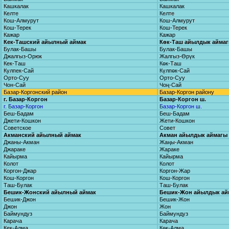
Кашкалак
Кашкалак
Келте
Келте
Кош-Алмурут
Кош-Алмурут
Кош-Терек
Кош-Терек
Кажар
Кажар
Кек-Ташский айылный аймак
Көк-Таш айылдык айма
Булак-Башы
Булак-Башы
Джалгыз-Орюк
Жалгыз-Өрүк
Кек-Таш
Көк-Таш
Кулпек-Сай
Күлпөк-Сай
Орто-Суу
Орто-Суу
Чон-Сай
Чоң-Сай
Базар-Коргонский район
Базар-Коргон району
г. Базар-Коргон
Базар-Коргон ш.
г. Базар-Коргон
Базар-Коргон ш.
Беш-Бадам
Беш-Бадам
Джети-Кошкон
Жети-Кошкон
Советское
Совет
Акманский айылный аймак
Акман айылдык аймагы
Джаны-Акман
Жаңы-Акман
Джараке
Жараке
Кайырма
Кайырма
Колот
Колот
Коргон-Джар
Коргон-Жар
Кош-Коргон
Кош-Коргон
Таш-Булак
Таш-Булак
Бешик-Жонский айылный аймак
Бешик-Жон айылдык ай
Бешик-Джон
Бешик-Жон
Джон
Жон
Баймундуз
Баймундуз
Карача
Карача
Кек-Алма
Көк-Алма