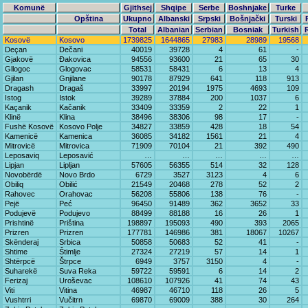
Komunë
Gjithsej
Shqipe
Serbe
Boshnjake
Turke
Opština
Ukupno
Albanski
Srpski
Bošnjački
Turski
Total
Albanian
Serbian
Bosniak
Turkish
Kosovë
Kosovo
1739825
1644865
27983
28989
19568
Deçan
Dečani
40019
39728
4
61
-
Gjakovë
Đakovica
94556
93600
21
65
30
Gllogoc
Glogovac
58531
58431
6
13
4
Gjilan
Gnjilane
90178
87929
641
118
913
Dragash
Dragaš
33997
20194
1975
4693
109
Istog
Istok
39289
37884
200
1037
6
Kaçanik
Kačanik
33409
33359
2
22
1
Klinë
Klina
38496
38306
98
17
-
Fushë Kosovë
Kosovo Polje
34827
33859
428
18
54
Kamenicë
Kamenica
36085
34182
1561
21
4
Mitrovicë
Mitrovica
71909
70104
21
392
490
Leposaviq
Leposavić
…
…
…
…
…
Lipjan
Lipljan
57605
56355
514
32
128
Novobërdë
Novo Brdo
6729
3527
3123
4
6
Obiliq
Obilić
21549
20468
278
52
2
Rahovec
Orahovac
56208
55806
138
76
-
Pejë
Peć
96450
91489
362
3652
33
Podujevë
Podujevo
88499
88188
16
26
1
Prishtinë
Priština
198897
195093
490
393
2065
Prizren
Prizren
177781
146986
381
18067
10267
Skënderaj
Srbica
50858
50683
52
41
-
Shtime
Štimlje
27324
27219
57
14
1
Shtërpcë
Štrpce
6949
3757
3150
4
-
Suharekë
Suva Reka
59722
59591
6
14
2
Ferizaj
Uroševac
108610
107926
41
74
43
Viti
Vitina
46987
46710
118
26
5
Vushtrri
Vučitrn
69870
69009
388
30
264