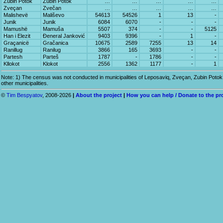
Zubin Potok
Zubin Potok
…
…
…
…
…
Zveçan
Zvečan
…
…
…
…
…
Malishevë
Mališevo
54613
54526
1
13
-
Junik
Junik
6084
6070
-
-
-
Mamushë
Mamuša
5507
374
-
-
5125
Han i Elezit
Đeneral Janković
9403
9396
-
1
-
Graçanicë
Gračanica
10675
2589
7255
13
14
Ranillug
Ranilug
3866
165
3693
-
-
Partesh
Parteš
1787
-
1786
-
-
Kllokot
Klokot
2556
1362
1177
-
1
Note: 1) The census was not conducted in municipalities of Leposaviq, Zveçan, Zubin Potok a
other municipalities.
©
Tim Bespyatov
, 2008-2026
|
About the project
|
How you can help / Donate to the pr