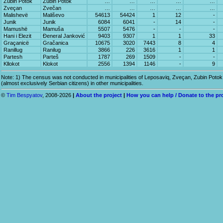
Zubin Potok
Zubin Potok
…
…
…
…
…
Zveçan
Zvečan
…
…
…
…
…
Malishevë
Mališevo
54613
54424
1
12
-
Junik
Junik
6084
6041
-
14
-
Mamushë
Mamuša
5507
5476
-
-
-
Hani i Elezit
Đeneral Janković
9403
9307
1
1
33
Graçanicë
Gračanica
10675
3020
7443
8
4
Ranillug
Ranilug
3866
226
3616
1
1
Partesh
Parteš
1787
269
1509
-
-
Kllokot
Klokot
2556
1394
1146
-
9
Note: 1) The census was not conducted in municipalities of Leposaviq, Zveçan, Zubin Potok 
(almost exclusively Serbian citizens) in other municipalities.
©
Tim Bespyatov
, 2008-2026
|
About the project
|
How you can help / Donate to the pr