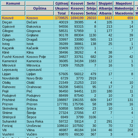
Komunë
Gjithsej
Kosovë
Serbi
Shqipëri
Maqedoni
Opština
Ukupno
Kosovo
Srbija
Albanija
Makedonija
Total
Kosovo
Serbia
Albania
Macedonia
M
Kosovë
Kosovo
1739825
1694199
26010
1617
659
Deçan
Dečani
40019
39385
4
105
3
Gjakovë
Đakovica
94556
93315
8
213
14
Gllogoc
Glogovac
58531
57959
1
177
7
Gjilan
Gnjilane
90178
88304
1130
42
39
Dragash
Dragaš
33997
33080
565
13
17
Istog
Istok
39289
38861
138
25
1
Kaçanik
Kačanik
33409
33270
1
-
17
Klinë
Klina
38496
38262
4
38
-
Fushë Kosovë
Kosovo Polje
34827
33761
682
29
42
Kamenicë
Kamenica
36085
34184
1583
12
1
Mitrovicë
Mitrovica
71909
70528
7
16
5
Leposaviq
Leposavić
…
…
…
…
…
Lipjan
Lipljan
57605
56012
479
17
8
Novobërdë
Novo Brdo
6729
3770
2919
-
-
Obiliq
Obilić
21549
21253
210
4
10
Rahovec
Orahovac
56208
54831
95
17
2
Pejë
Peć
96450
94451
120
180
11
Podujevë
Podujevo
88499
87540
2
10
3
Prishtinë
Priština
198897
196155
609
147
131
Prizren
Prizren
177781
175706
58
109
16
Skënderaj
Srbica
50858
50540
23
10
1
Shtime
Štimlje
27324
27056
47
7
4
Shtërpcë
Štrpce
6949
3799
3106
-
-
Suharekë
Suva Reka
59722
59114
2
291
2
Ferizaj
Uroševac
108610
107592
30
70
72
Viti
Vitina
46987
46184
104
46
202
Vushtrri
Vučitrn
69870
69130
367
3
4