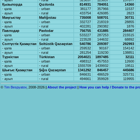
- ауыл
- rural
323057
125637
137077
Қызылорда
Qızılordа
814931
784051
14360
- қала
- urban
381177
357966
11537
- ауыл
- rural
433754
426085
2823
Маңғыстау
Mаñğıstаu
735008
508701
30731
- қала
- urban
332727
218319
28855
- ауыл
- rural
402281
290382
1876
Павлодар
Pаvlodаr
756755
431885
284407
- қала
- urban
533227
287253
215515
- ауыл
- rural
223528
144632
68892
Солтүстік Қазақстан
Soltüstik Qаzаqstаn
540786
209397
292993
- қала
- urban
259532
90167
154142
- ауыл
- rural
281254
119230
138851
Түркістан
Türkistаn
2054021
1897485
32111
- қала
- urban
498312
457553
12600
- ауыл
- rural
1555709
1439932
19511
Шығыс Қазақстан
Şığıs Qаzаqstаn
1341292
846457
445686
- қала
- urban
846631
486529
325731
- ауыл
- rural
494661
359928
119955
©
Tim Bespyatov
, 2008-2026
|
About the project
|
How you can help / Donate to the pr