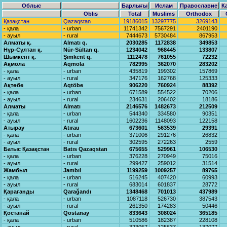
Облыс
Барлығы
Ислам
Православие
К
Oblıs
Total
Muslims
Orthodox
Қазақстан
Qаzаqstаn
19186015
13297775
3269143
- қала
- urban
11741342
7567291
2401190
- ауыл
- rural
7444673
5730484
867953
Алматы қ.
Almаtı q.
2030285
1172838
349853
Нұр-Сұлтан қ.
Nūr-Sūltаn q.
1234042
968445
133807
Шымкент қ.
Şımkent q.
1112478
761055
72232
Ақмола
Aqmolа
782995
362070
283202
- қала
- urban
435819
199302
157869
- ауыл
- rural
347176
162768
125333
Ақтөбе
Aqtöbe
906220
760924
88392
- қала
- urban
671589
554522
70206
- ауыл
- rural
234631
206402
18186
Алматы
Almаtı
2146576
1482673
212509
- қала
- urban
544340
334580
90351
- ауыл
- rural
1602236
1148093
122158
Атырау
Atırаu
673601
563539
29391
- қала
- urban
371006
291276
26832
- ауыл
- rural
302595
272263
2559
Батыс Қазақстан
Bаtıs Qаzаqstаn
675655
529961
106530
- қала
- urban
376228
270949
75016
- ауыл
- rural
299427
259012
31514
Жамбыл
Jаmbıl
1199259
1009257
89765
- қала
- urban
516245
407420
60993
- ауыл
- rural
683014
601837
28772
Қарағанды
Qаrаğаndı
1348468
701013
437989
- қала
- urban
1087118
526730
387543
- ауыл
- rural
261350
174283
50446
Қостанай
Qostаnаy
833643
308024
365185
- қала
- urban
510586
182387
228108