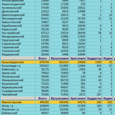
Алтынсаринский
15688
5995
7937
2
-
Амангельдинский
17660
17339
278
-
1
Аулиекольский
47538
25300
20511
7
5
Денисовский
21912
6919
12888
7
2
Джангельдинский
15690
15613
59
1
10
Житикаринский
50441
22109
25794
21
12
Камыстинский
15807
8107
6601
-
1
Карабалыкский
31399
9913
16848
5
4
Карасуский
29238
9530
17087
6
4
Костанайский
67512
23524
38449
36
10
Мендыкаринский
32016
12886
17925
1
1
Наурзумский
13180
9809
3156
1
-
Сарыкольский
24785
8912
15043
-
3
Тарановский
29355
8529
18752
1
6
Узункольский
25480
10329
14196
2
2
Федоровский
28348
5488
19899
3
6
Всего
Мусульмане
Христиане
Буддисты
Иудеи
Кызылординская
678794
652214
19068
1359
91
Кызылорда г.а.
230422
211885
12969
833
57
Байконыр г.а.
36175
33261
2455
49
3
Аральский
70562
70405
78
8
5
Жалагашский
35695
35437
133
64
2
Жанакорганский
70128
69733
264
42
3
Казалинский
72315
71898
356
6
6
Кармакшинский
50106
49567
351
43
7
Сырдарьинский
38085
37625
390
17
5
Чиилийский
75306
72403
2072
297
3
Всего
Мусульмане
Христиане
Буддисты
Иудеи
Мангистауская
485392
435445
44275
260
632
Актау г.а.
169809
123458
41359
183
577
Жанаозен г.а.
113014
111536
1157
29
21
Бейнеуский
46937
46808
85
4
7