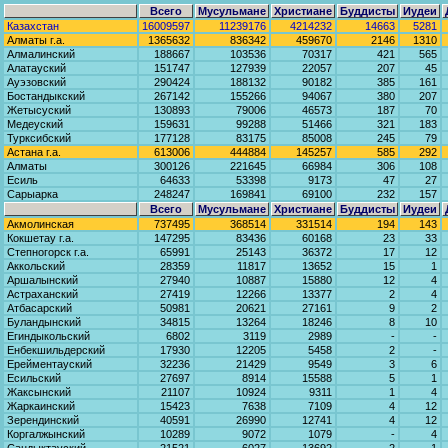
Всего
Мусульмане
Христиане
Буддисты
Иудеи
Казахстан
16009597
11239176
4214232
14663
5281
Алматы г.а.
1365632
836342
459670
2146
1310
Алмалинский
188667
103536
70317
421
565
Алатауский
151747
127939
22057
207
45
Ауэзовский
290424
188132
90182
385
161
Бостандыкский
267142
155266
94067
380
207
Жетысуский
130893
79006
46573
187
70
Медеуский
159631
99288
51466
321
183
Турксибский
177128
83175
85008
245
79
Астана г.а.
613006
444884
145257
585
292
Алматы
300126
221645
66984
306
108
Есиль
64633
53398
9173
47
27
Сарыарка
248247
169841
69100
232
157
Всего
Мусульмане
Христиане
Буддисты
Иудеи
Акмолинская
737495
368514
331514
194
143
Кокшетау г.а.
147295
83436
60168
23
33
Степногорск г.а.
65991
25143
36372
17
12
Аккольский
28359
11817
13652
15
1
Аршалынский
27940
10887
15880
12
4
Астраханский
27419
12266
13377
2
4
Атбасарский
50981
20621
27161
9
2
Буландынский
34815
13264
18246
8
10
Егиндыкольский
6802
3119
2989
-
-
Енбекшильдерский
17930
12205
5458
2
-
Ерейментауский
32236
21429
9549
3
6
Есильский
27697
8914
15588
5
1
Жаксынский
21107
10924
9311
1
4
Жаркаинский
15423
7638
7109
4
12
Зерендинский
40591
26990
12741
4
12
Коргалжынский
10289
9072
1079
-
4