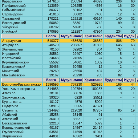
Карасайский
247616
200594
44699
236
60
Панфиловский
113059
108255
4556
16
30
Райымбекский
80377
80162
91
8
12
Саркандский
41016
33082
7488
12
4
Талгарский
170221
128218
40164
140
32
Ескельдинский
50082
38301
10742
99
11
Уйгурский
60792
59911
760
5
8
Илийский
170695
119287
47964
234
30
Всего
Мусульмане
Христиане
Буддисты
Иудеи
Атырауская
510377
468620
36352
806
79
Атырау г.а.
240570
203867
31893
645
63
Жылыойский
70156
69282
784
37
4
Индерский
30582
29407
1060
5
1
Исатайский
24643
24605
24
4
2
Курмангазинский
55502
54061
1382
10
4
Кзылкогинский
30488
30458
12
2
-
Макатский
29269
28650
494
21
3
Махамбетский
29167
28290
703
82
2
Всего
Мусульмане
Христиане
Буддисты
Иудеи
Восточно-Казахстанская
1396593
787230
520928
166
44
Усть-Каменогорск г.а.
314953
102754
180237
45
20
Аягоз г.а.
38101
36076
1883
9
1
Зыряновск г.а.
39320
6229
25511
-
-
Курчатов г.а.
10127
4576
5002
-
-
Риддер г.а.
58916
6565
47321
-
1
Семей г.а.
324492
219820
97767
85
19
Абайский
15258
15145
91
-
-
Аягозский
36410
35621
756
4
-
Бескарагайский
22210
15647
5879
1
-
Бородулихинский
40167
14567
21414
3
1
Глубоковский
63581
14599
41043
2
1
Жарминский
44831
40562
3411
4
1