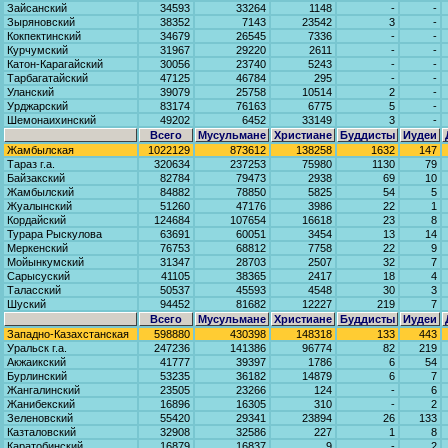
Зайсанский
34593
33264
1148
-
-
Зыряновский
38352
7143
23542
3
-
Кокпектинский
34679
26545
7336
-
-
Курчумский
31967
29220
2611
-
-
Катон-Карагайский
30056
23740
5243
-
-
Тарбагатайский
47125
46784
295
-
-
Уланский
39079
25758
10514
2
-
Урджарский
83174
76163
6775
5
-
Шемонаихинский
49202
6452
33149
3
-
Всего
Мусульмане
Христиане
Буддисты
Иудеи
Жамбылская
1022129
873612
138258
1632
147
Тараз г.а.
320634
237253
75980
1130
79
Байзакский
82784
79473
2938
69
10
Жамбылский
84882
78850
5825
54
5
Жуалынский
51260
47176
3986
22
1
Кордайский
124684
107654
16618
23
8
Турара Рыскулова
63691
60051
3454
13
14
Меркенский
76753
68812
7758
22
9
Мойынкумский
31347
28703
2507
32
7
Сарысуский
41105
38365
2417
18
4
Таласский
50537
45593
4548
30
3
Шуский
94452
81682
12227
219
7
Всего
Мусульмане
Христиане
Буддисты
Иудеи
Западно-Казахстанская
598880
430398
148318
133
443
Уральск г.а.
247236
141386
96774
82
219
Акжаикский
41777
39397
1786
6
54
Бурлинский
53235
36182
14879
6
7
Жангалинский
23505
23266
124
-
6
Жанибекский
16896
16305
310
-
2
Зеленовский
55420
29341
23894
26
133
Казталовский
32908
32586
227
1
8
Каратобинский
16879
16837
9
-
2