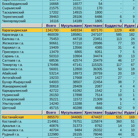
Бокейординский
16668
16577
54
-
-
Сырымский
21575
21311
170
-
2
Таскалинский
17202
14915
1800
-
-
Теректинский
39463
28106
6486
6
9
Чингирлауский
16116
14189
1805
6
1
Всего
Мусульмане
Христиане
Буддисты
Иудеи
Карагандинская
1341700
649334
607170
1229
408
Караганда г.а.
460039
185861
247107
585
182
Балхаш г.а.
75453
44718
23451
113
24
Жезказган г.а.
90661
57210
28986
77
33
Каражал г.а.
19409
13566
4385
31
4
Приозерск г.а.
13479
6865
6051
7
5
Сарань г.а.
50310
10904
34474
30
13
Сатпаев г.а.
68536
42574
20479
46
17
Темиртау г.а.
176496
47141
115325
117
67
Шахтинск г.а.
56001
12800
36305
50
18
Абайский
53214
18973
28759
20
19
Актогайский
19233
17668
1427
27
-
Бухар-Жырауский
64003
38507
22454
38
7
Жанааркинский
30818
28409
2087
4
4
Каркаралинский
42722
41092
1542
2
1
Нуринский
26150
17898
7514
10
1
Осакаровский
35221
11572
21309
9
4
Улытауский
14240
13288
849
1
-
Шетский
45715
40288
4666
62
9
Всего
Мусульмане
Христиане
Буддисты
Иудеи
Костанайская
885570
344065
474437
515
169
Костанай г.а.
214961
76751
125874
360
51
Аркалык г.а.
40876
31373
8762
14
10
Лисаковск г.а.
40704
9484
26332
4
10
Рудный г.а.
122980
26155
78046
44
31