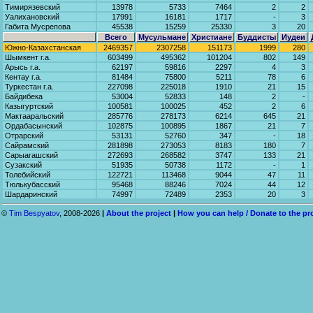
Тимирязевский
13978
5733
7464
2
2
Уалихановский
17991
16181
1717
-
3
Габита Мусрепова
45538
15259
25330
3
20
Всего
Мусульмане
Христиане
Буддисты
Иудеи
Южно-Казахстанская
2469357
2307258
151173
1999
280
Шымкент г.а.
603499
495362
101204
802
149
Арысь г.а.
62197
59816
2297
4
3
Кентау г.а.
81484
75800
5211
78
6
Туркестан г.а.
227098
225018
1910
21
15
Байдибека
53004
52833
148
2
-
Казыгуртский
100581
100025
452
2
6
Мактааральский
285776
278173
6214
645
21
Ордабасынский
102875
100895
1867
21
7
Отрарский
53131
52760
347
-
18
Сайрамский
281898
273053
8183
180
7
Сарыагашский
272693
268582
3747
133
21
Сузакский
51935
50738
1172
-
1
Толебийский
122721
113468
9044
47
11
Тюлькубасский
95468
88246
7024
44
12
Шардаринский
74997
72489
2353
20
3
©
Tim Bespyatov
, 2008-2026
|
About the project
|
How you can help / Donate to the pr