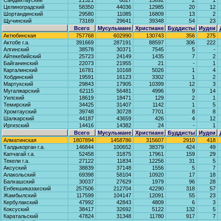
Сандыктауский
21521
6027
13692
2
1
Целиноградский
58350
44036
12985
20
12
Шортандинский
29580
11085
16809
13
2
Щучинский
73169
29641
39348
54
23
Всего
Мусульмане
Христиане
Буддисты
Иудеи
Актюбинская
757768
602990
130743
356
275
Актобе г.а.
391669
287191
88597
306
222
Алгинский
38578
30371
7545
5
-
Айтекебийский
25723
24149
1435
7
2
Байганинский
22073
21955
21
-
1
Каргалинский
16781
10168
5026
1
4
Хобдинский
19591
16123
3302
1
2
Мартукский
29843
17905
10399
12
3
Мугалжарский
62115
56481
4996
9
14
Уилский
18619
18471
129
2
1
Темирский
34425
31407
1142
1
5
Хромтауский
39748
30728
7701
8
8
Шалкарский
44187
43659
426
4
12
Иргизский
14416
14382
24
-
1
Всего
Мусульмане
Христиане
Буддисты
Иудеи
Алматинская
1807894
1458786
315607
2910
418
Талдыкорган г.а.
146844
100652
38379
424
49
Капчагай г.а.
52458
31875
17961
159
29
Текели г.а.
27122
11834
12256
31
5
Аксуский
38839
37148
1556
5
7
Алакольский
69398
58104
10920
17
18
Балхашский
30037
27629
1979
96
28
Енбекшиказахский
257506
212704
42290
318
57
Жамбылский
117599
104147
12091
55
23
Кербулакский
47992
42843
4809
6
3
Коксуский
38417
32692
5122
132
5
Каратальский
47824
31348
11780
917
7