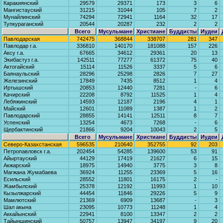
Каракиянский
29579
29371
173
3
6
Мангистауский
31215
31044
105
7
2
Мунайлинский
74294
72941
1164
32
17
Тупкураганский
20544
20287
232
2
2
Всего
Мусульмане
Христиане
Буддисты
Иудеи
Павлодарская
742475
368844
338707
281
347
Павлодар г.а.
336810
140170
181088
157
226
Аксу г.а.
67665
34612
29361
20
13
Экибастуз г.а.
142511
77277
61372
75
40
Актогайский
15114
11526
3337
5
6
Баянаульский
28296
25298
2826
7
27
Железинский
17849
7435
8512
1
4
Иртышский
20853
12440
7281
-
6
Качирский
22208
8792
11525
1
4
Лебяжинский
14593
12187
2196
4
1
Майский
12601
11089
1387
1
2
Павлодарский
28855
14141
12511
8
7
Успенский
13254
4673
7268
-
6
Щербактинский
21866
9204
10043
2
5
Всего
Мусульмане
Христиане
Буддисты
Иудеи
Северо-Казахстанская
596535
210640
352755
92
203
Петропавловск г.а.
202454
54285
139600
53
91
Айыртауский
44129
17419
21627
6
15
Акжарский
18975
14940
3775
3
8
Магжана Жумабаева
36924
11255
23369
5
16
Есильский
28552
11801
16175
2
-
Жамбылский
25378
12192
11993
1
10
Кызылжарский
44454
11846
29226
5
9
Мамлютский
21369
6909
13687
-
3
Шал акына
23095
10773
11248
1
4
Аккайынский
22941
8100
13347
2
2
Тайыншинский
50757
13947
34197
9
20