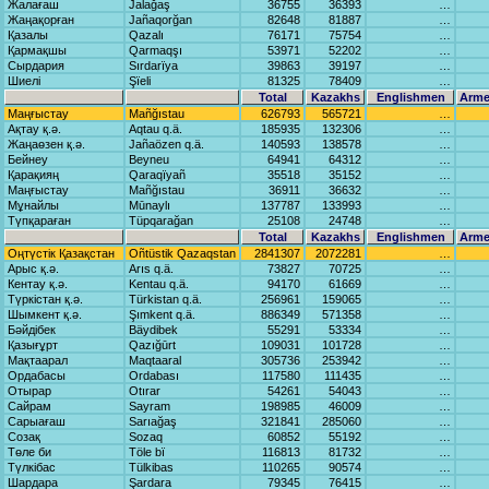
Жалағаш
Jаlаğаş
36755
36393
…
Жаңақорған
Jаñаqorğаn
82648
81887
…
Қазалы
Qаzаlı
76171
75754
…
Қармақшы
Qаrmаqşı
53971
52202
…
Сырдария
Sırdаrïya
39863
39197
…
Шиелі
Şïeli
81325
78409
…
Total
Kazakhs
Englishmen
Arme
Маңғыстау
Mаñğıstаu
626793
565721
…
Ақтау қ.ә.
Aqtаu q.ä.
185935
132306
…
Жаңаөзен қ.ә.
Jаñаözen q.ä.
140593
138578
…
Бейнеу
Beyneu
64941
64312
…
Қарақияң
Qаrаqïyañ
35518
35152
…
Маңғыстау
Mаñğıstаu
36911
36632
…
Мұнайлы
Mūnаylı
137787
133993
…
Түпқараған
Tüpqаrаğаn
25108
24748
…
Total
Kazakhs
Englishmen
Arme
Оңтүстік Қазақстан
Oñtüstik Qаzаqstаn
2841307
2072281
…
Арыс қ.ә.
Arıs q.ä.
73827
70725
…
Кентау қ.ә.
Kentаu q.ä.
94170
61669
…
Түркістан қ.ә.
Türkistаn q.ä.
256961
159065
…
Шымкент қ.ә.
Şımkent q.ä.
886349
571358
…
Бәйдібек
Bäydibek
55291
53334
…
Қазығұрт
Qаzığūrt
109031
101728
…
Мақтаарал
Mаqtааrаl
305736
253942
…
Ордабасы
Ordаbаsı
117580
111435
…
Отырар
Otırаr
54261
54043
…
Сайрам
Sаyrаm
198985
46009
…
Сарыағаш
Sаrıаğаş
321841
285060
…
Созақ
Sozаq
60852
55192
…
Төле би
Töle bï
116813
81732
…
Түлкібас
Tülkibаs
110265
90574
…
Шардара
Şаrdаrа
79345
76415
…