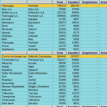
Total
Kazakhs
Englishmen
Arme
Павлодар
Pаvlodаr
758479
385794
…
Ақсу қ.ә.
Aqsu q.ä.
70468
37930
…
Екібастұз қ.ә.
Ekibаstūz q.ä.
152739
84684
…
Павлодар қ.ә.
Pаvlodаr q.ä.
358856
159835
…
Ақтоғай
Aqtoğаy
12795
9667
…
Баянауыл
Bаyanаuıl
26873
24014
…
Ертіс
Ertis
17477
9889
…
Железин
Jelezïn
16189
6500
…
Қашыр
Qаşır
20616
8170
…
Лебяжье
Lebyaj'e
13003
10559
…
Май
Mаy
10941
9355
…
Павлодар
Pаvlodаr
26361
12881
…
Успен
Uspen
12179
4059
…
Шарбақты
Şаrbаqtı
19982
8251
…
Total
Kazakhs
Englishmen
Arme
Солтүстік Қазақстан
Soltüstik Qаzаqstаn
569446
197037
…
Петропавл қ.ә.
Petropаvl q.ä.
216217
59685
…
Айыртау
Ayırtаu
38938
15153
…
Ақжар
Aqjаr
16863
13186
…
Аққайың
Aqqаyıñ
20114
6699
…
Ғабит Мүсірепов
Ğаbït Müsirepov
42319
13885
…
Есіл
Esil
24446
9830
…
Жамбыл
Jаmbıl
22098
10682
…
Қызылжар
Qızıljаr
44012
12824
…
Мағжан Жұмабаев
Mаğjаn Jūmаbаev
31700
8931
…
Мамлют
Mаmlyut
18832
4857
…
Тайынша
Tаyınşа
45564
12679
…
Тимирязев
Tïmïryazev
12097
4516
…
Уәлиханов
Uälïxаnov
16951
15198
…
Шал ақын
Şаl аqın
19295
8912
…
Total
Kazakhs
Englishmen
Arme