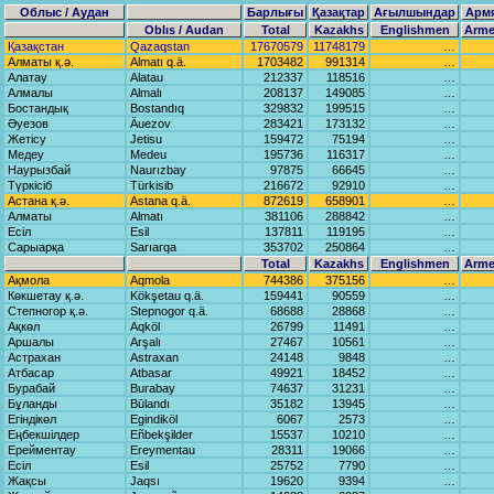
Облыс / Аудан
Барлығы
Қазақтар
Ағылшындар
Арм
Oblıs / Audаn
Total
Kazakhs
Englishmen
Arme
Қазақстан
Qаzаqstаn
17670579
11748179
…
Алматы қ.ә.
Almаtı q.ä.
1703482
991314
…
Алатау
Alаtаu
212337
118516
…
Алмалы
Almаlı
208137
149085
…
Бостандық
Bostаndıq
329832
199515
…
Әуезов
Äuezov
283421
173132
…
Жетісу
Jetisu
159472
75194
…
Медеу
Medeu
195736
116317
…
Наурызбай
Nаurızbаy
97875
66645
…
Түркісіб
Türkisib
216672
92910
…
Астана қ.ә.
Astаnа q.ä.
872619
658901
…
Алматы
Almаtı
381106
288842
…
Есіл
Esil
137811
119195
…
Сарыарқа
Sаrıаrqа
353702
250864
…
Total
Kazakhs
Englishmen
Arme
Ақмола
Aqmolа
744386
375156
…
Көкшетау қ.ә.
Kökşetаu q.ä.
159441
90559
…
Степногор қ.ә.
Stepnogor q.ä.
68688
28868
…
Ақкөл
Aqköl
26799
11491
…
Аршалы
Arşаlı
27467
10561
…
Астрахан
Astrаxаn
24148
9848
…
Атбасар
Atbаsаr
49921
18452
…
Бурабай
Burаbаy
74637
31231
…
Бұланды
Būlаndı
35182
13945
…
Егіндікөл
Egindiköl
6067
2573
…
Еңбекшілдер
Eñbekşilder
15537
10210
…
Ерейментау
Ereymentаu
28311
19066
…
Есіл
Esil
25752
7790
…
Жақсы
Jаqsı
19620
9394
…