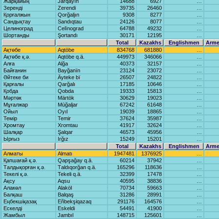
Жарқайың
Jаrqаyıñ
14688
6927
…
Зеренді
Zerendi
39735
26460
…
Қорғалжын
Qorğаljın
9308
8277
…
Сандықтау
Sаndıqtаu
24126
8077
…
Целиноград
Celïnogrаd
64788
49232
…
Шортанды
Şortаndı
30171
12195
…
Total
Kazakhs
Englishmen
Arme
Ақтөбе
Aqtöbe
834768
681880
…
Ақтөбе қ.ә.
Aqtöbe q.ä.
449973
346066
…
Алға
Alğа
40373
32157
…
Байғанин
Bаyğаnïn
23124
23072
…
Әйтеке би
Äyteke bï
26507
24822
…
Қарғалы
Qаrğаlı
17185
10646
…
Қобда
Qobdа
19333
15813
…
Мәртөк
Märtök
30629
19023
…
Мұғалжар
Mūğаljаr
67242
61648
…
Ойыл
Oyıl
19039
18865
…
Темір
Temir
37624
35987
…
Хромтау
Xromtаu
41917
32624
…
Шалқар
Şаlqаr
46573
45956
…
Ырғыз
Irğız
15249
15201
…
Total
Kazakhs
Englishmen
Arme
Алматы
Almаtı
1947481
1376925
…
Қапшағай қ.ә.
Qаpşаğаy q.ä.
60214
37942
…
Талдықорған қ.ә.
Tаldıqorğаn q.ä.
165296
118636
…
Текелі қ.ә.
Tekeli q.ä.
32399
17478
…
Ақсу
Aqsu
40595
38836
…
Алакөл
Alаköl
70734
59663
…
Балқаш
Bаlqаş
31286
28991
…
Еңбекшіқазақ
Eñbekşiqаzаq
291176
164576
…
Ескелді
Eskeldi
54491
41900
…
Жамбыл
Jаmbıl
148715
125601
…