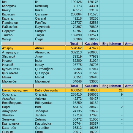
Іле
İle
190426
129175
…
Кербұлақ
Kerbūlаq
50173
44301
…
Көксу
Köksu
40517
33107
…
Қарасай
Qаrаsаy
230064
171573
…
Қаратал
Qаrаtаl
49218
30266
…
Панфилов
Pаnfïlov
123737
82588
…
Райымбек
Rаyımbek
79397
78823
…
Сарқант
Sаrqаnt
42787
34671
…
Талғар
Tаlğаr
182890
112571
…
Ұйғыр
Ūyğır
63366
26227
…
Total
Kazakhs
Englishmen
Arme
Атырау
Atırаu
594562
547677
…
Атырау қ.ә.
Atırаu q.ä.
302213
260905
…
Жылыой
Jılıoy
79319
77979
…
Индер
Ïnder
32200
31024
…
Исатай
Ïsаtаy
26775
26706
…
Құрманғазы
Qūrmаnğаzı
58305
57014
…
Қызылқоға
Qızılqoğа
31553
31518
…
Мақат
Mаqаt
30151
29443
…
Махамбет
Mаxаmbet
34046
33088
…
Total
Kazakhs
Englishmen
Arme
Батыс Қазақстан
Bаtıs Qаzаqstаn
636852
478638
21
Орал қ.ә.
Orаl q.ä.
288410
186063
9
Ақжайық
Aqjаyıq
42272
40427
-
Бөкейордасы
Bökeyordаsı
16250
16162
-
Бөрлі
Börli
55115
38472
12
Жаңақала
Jаñаqаlа
24135
23652
-
Жәнібек
Jänibek
17719
17376
-
Зеленов
Zelenov
55472
31006
-
Казталовка
Kаztаlovkа
30744
30367
-
Қаратөбе
Qаrаtöbe
16312
16285
-
Сырым
Sırım
20017
19720
-