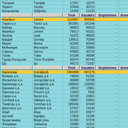
Тасқала
Tаsqаlа
17207
15275
-
Теректі
Terekti
37849
30713
-
Шыңғырлау
Şıñğırlаu
15350
13120
-
Total
Kazakhs
Englishmen
Arme
Жамбыл
Jаmbıl
1110907
805956
…
Тараз қ.ә.
Tаrаz q.ä.
362981
241146
…
Байзақ
Bаyzаq
98853
83610
…
Жамбыл
Jаmbıl
79917
56151
…
Жуалы
Juаlı
51072
45826
…
Қордай
Qordаy
139511
70380
…
Мерке
Merke
83258
60045
…
Мойынқұм
Moyınqūm
33121
29900
…
Сарысу
Sаrısu
43850
40720
…
Талас
Tаlаs
53198
46098
…
Тұрар Рысқұлов
Tūrаr Rısqūlov
65974
60743
…
Шу
Şu
99172
71337
…
Total
Kazakhs
Englishmen
Arme
Қарағанды
Qаrаğаndı
1384889
697275
…
Балқаш қ.ә.
Bаlqаş q.ä.
78693
52181
…
Жезқазған қ.ә.
Jezqаzğаn q.ä.
90688
59788
…
Қарағанды қ.ә.
Qаrаğаndı q.ä.
498055
216582
…
Қаражал қ.ә.
Qаrаjаl q.ä.
18912
13961
…
Приозер қ.ә.
Prïozer q.ä.
13253
7505
…
Саран қ.ә.
Sаrаn q.ä.
52105
10601
…
Сәтбаев қ.ә.
Sätbаev q.ä.
69887
44953
…
Теміртау қ.ә.
Temirtаu q.ä.
185536
57449
…
Шахтинск қ.ә.
Şаxtïnsk q.ä.
57447
14240
…
Абай
Abаy
55157
20977
…
Ақтоғай
Aqtoğаy
17835
16290
…
Бұқар жырау
Būqаr jırаu
62260
37378
…
Жаңаарқа
Jаñааrqа
33480
31012
…