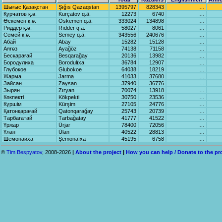
Шығыс Қазақстан
Şığıs Qаzаqstаn
1395797
828343
…
Курчатов қ.ә.
Kurçаtov q.ä.
12273
6740
…
Өскемен қ.ә.
Öskemen q.ä.
333024
134898
…
Риддер қ.ә.
Rïdder q.ä.
58027
8061
…
Семей қ.ә.
Semey q.ä.
343556
240676
…
Абай
Abаy
15282
15128
…
Аяғөз
Ayağöz
74138
71158
…
Бесқарағай
Besqаrаğаy
20136
13982
…
Бородулиха
Borodulïxа
36784
12907
…
Глубокое
Glubokoe
64038
18219
…
Жарма
Jаrmа
41033
37680
…
Зайсан
Zаysаn
37940
36776
…
Зырян
Zıryan
70074
13918
…
Көкпекті
Kökpekti
30750
23536
…
Күршім
Kürşim
27105
24776
…
Қатонқарағай
Qаtonqаrаğаy
25743
20739
…
Тарбағатай
Tаrbаğаtаy
41777
41522
…
Үржар
Ürjаr
78400
72056
…
Ұлан
Ūlаn
40522
28813
…
Шемонаиха
Şemonаïxа
45195
6758
…
©
Tim Bespyatov
, 2008-2026
|
About the project
|
How you can help / Donate to the pr