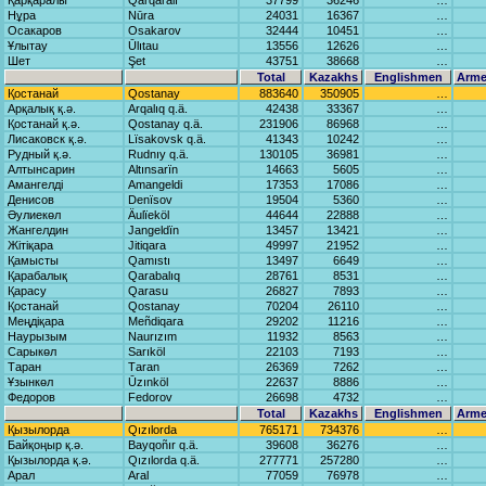
Қарқаралы
Qаrqаrаlı
37799
36246
…
Нұра
Nūrа
24031
16367
…
Осакаров
Osаkаrov
32444
10451
…
Ұлытау
Ūlıtаu
13556
12626
…
Шет
Şet
43751
38668
…
Total
Kazakhs
Englishmen
Arme
Қостанай
Qostаnаy
883640
350905
…
Арқалық қ.ә.
Arqаlıq q.ä.
42438
33367
…
Қостанай қ.ә.
Qostаnаy q.ä.
231906
86968
…
Лисаковск қ.ә.
Lïsаkovsk q.ä.
41343
10242
…
Рудный қ.ә.
Rudnıy q.ä.
130105
36981
…
Алтынсарин
Altınsаrïn
14663
5605
…
Амангелді
Amаngeldi
17353
17086
…
Денисов
Denïsov
19504
5360
…
Әулиекөл
Äulïeköl
44644
22888
…
Жангелдин
Jаngeldïn
13457
13421
…
Жітіқара
Jitiqаrа
49997
21952
…
Қамысты
Qаmıstı
13497
6649
…
Қарабалық
Qаrаbаlıq
28761
8531
…
Қарасу
Qаrаsu
26827
7893
…
Қостанай
Qostаnаy
70204
26110
…
Меңдіқара
Meñdiqаrа
29202
11216
…
Наурызым
Nаurızım
11932
8563
…
Сарыкөл
Sаrıköl
22103
7193
…
Таран
Tаrаn
26369
7262
…
Ұзынкөл
Ūzınköl
22637
8886
…
Федоров
Fedorov
26698
4732
…
Total
Kazakhs
Englishmen
Arme
Қызылорда
Qızılordа
765171
734376
…
Байқоңыр қ.ә.
Bаyqoñır q.ä.
39608
36276
…
Қызылорда қ.ә.
Qızılordа q.ä.
277771
257280
…
Арал
Arаl
77059
76978
…