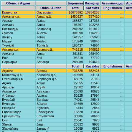
Облыс / Аудан
Барлығы
Қазақтар
Ағылшындар
Ар
Oblıs / Audаn
Total
Kazakhs
Englishmen
Arm
Қазақстан
Qаzаqstаn
16675392
10764253
…
Алматы қ.ә.
Almаtı q.ä.
1450327
797410
…
Алатау
Alаtаu
168527
117368
…
Алмалы
Almаlı
195467
102285
…
Бостандық
Bostаndıq
281092
161812
…
Әуезов
Äuezov
301598
176215
…
Жетісу
Jetisu
141957
65920
…
Медеу
Medeu
173249
98846
…
Түркісіб
Türkisib
188437
74964
…
Астана қ.ә.
Astаnа q.ä.
742918
540815
…
Алматы
Almаtı
361611
268490
…
Есіл
Esil
93219
77710
…
Сарыарқа
Sаrıаrqа
288088
194615
…
Total
Kazakhs
Englishmen
Arm
Ақмола
Aqmolа
731328
352423
…
Көкшетау қ.ә.
Kökşetаu q.ä.
149699
81131
…
Степногор қ.ә.
Stepnogor q.ä.
66075
25116
…
Ақкөл
Aqköl
27555
11545
…
Аршалы
Arşаlı
27302
10057
…
Астрахан
Astrаxаn
25890
10675
…
Атбасар
Atbаsаr
50225
17994
…
Бурабай
Burаbаy
74011
29848
…
Бұланды
Būlаndı
34699
12929
…
Егіндікөл
Egindiköl
6444
2848
…
Еңбекшілдер
Eñbekşilder
16820
11034
…
Ерейментау
Ereymentаu
30986
20618
…
Есіл
Esil
26641
7873
…
Жақсы
Jаqsı
20532
9903
…
Жарқайың
Jаrqаyıñ
15089
6972
…