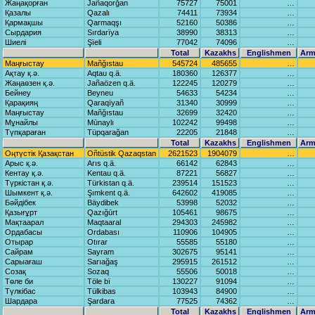
Жаңақорған
Jаñаqorğаn
75727
75001
…
Қазалы
Qаzаlı
74411
73934
…
Қармақшы
Qаrmаqşı
52160
50386
…
Сырдария
Sırdаrïya
38990
38313
…
Шиелі
Şïeli
77042
74096
…
Total
Kazakhs
Englishmen
Arm
Маңғыстау
Mаñğıstаu
545724
485655
…
Ақтау қ.ә.
Aqtаu q.ä.
180360
126377
…
Жаңаөзен қ.ә.
Jаñаözen q.ä.
122245
120279
…
Бейнеу
Beyneu
54633
54234
…
Қарақияң
Qаrаqïyañ
31340
30999
…
Маңғыстау
Mаñğıstаu
32699
32420
…
Мұнайлы
Mūnаylı
102242
99498
…
Түпқараған
Tüpqаrаğаn
22205
21848
…
Total
Kazakhs
Englishmen
Arm
Оңтүстік Қазақстан
Oñtüstik Qаzаqstаn
2621523
1904079
…
Арыс қ.ә.
Arıs q.ä.
66142
62843
…
Кентау қ.ә.
Kentаu q.ä.
87221
56827
…
Түркістан қ.ә.
Türkistаn q.ä.
239514
151523
…
Шымкент қ.ә.
Şımkent q.ä.
642602
419085
…
Бәйдібек
Bäydibek
53998
52032
…
Қазығұрт
Qаzığūrt
105461
98675
…
Мақтаарал
Mаqtааrаl
294303
245982
…
Ордабасы
Ordаbаsı
110906
104905
…
Отырар
Otırаr
55585
55180
…
Сайрам
Sаyrаm
302675
95141
…
Сарыағаш
Sаrıаğаş
295915
261512
…
Созақ
Sozаq
55506
50018
…
Төле би
Töle bï
130227
91094
…
Түлкібас
Tülkibаs
103943
84900
…
Шардара
Şаrdаrа
77525
74362
…
Total
Kazakhs
Englishmen
Arm