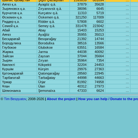
Шығыс Қазақстан
Şığıs Qаzаqstаn
1395059
801894
…
Аягөз қ.ә.
Ayagöz q.ä.
37879
35628
…
Зыряновск қ.ә.
Zıryanovsk q.ä.
38096
6645
…
Курчатов қ.ә.
Kurçаtov q.ä.
11310
5719
…
Өскемен қ.ә.
Öskemen q.ä.
321250
117009
…
Риддер қ.ә.
Rïdder q.ä.
57808
6602
…
Семей қ.ә.
Semey q.ä.
331478
223042
…
Абай
Abаy
15403
15253
…
Аяғөз
Ayağöz
35955
35013
…
Бесқарағай
Besqаrаğаy
21392
14744
…
Бородулиха
Borodulïxа
38516
13566
…
Глубокое
Glubokoe
63551
16584
…
Жарма
Jаrmа
44038
40092
…
Зайсан
Zаysаn
37044
35664
…
Зырян
Zıryan
35964
7354
…
Көкпекті
Kökpekti
32204
24453
…
Күршім
Kürşim
29976
27363
…
Қатонқарағай
Qаtonqаrаğаy
28560
22945
…
Тарбағатай
Tаrbаğаtаy
44998
44663
…
Үржар
Ürjаr
81992
74958
…
Ұлан
Ūlаn
40312
27973
…
Шемонаиха
Şemonаïxа
47333
6624
…
©
Tim Bespyatov
, 2008-2026
|
About the project
|
How you can help / Donate to the pr