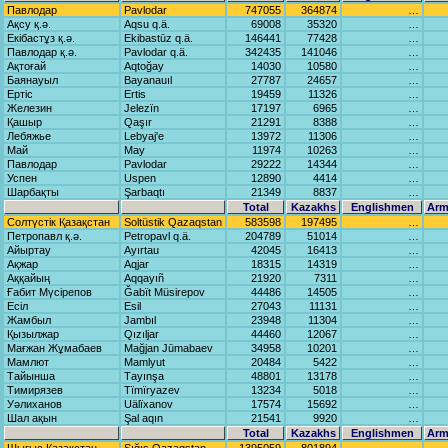
Павлодар
Pаvlodаr
747055
364874
…
Ақсу қ.ә.
Aqsu q.ä.
69008
35320
…
Екібастұз қ.ә.
Ekibаstūz q.ä.
146441
77428
…
Павлодар қ.ә.
Pаvlodаr q.ä.
342435
141046
…
Ақтоғай
Aqtoğаy
14030
10580
…
Баянауыл
Bаyanаuıl
27787
24657
…
Ертіс
Ertis
19459
11326
…
Железин
Jelezïn
17197
6965
…
Қашыр
Qаşır
21291
8388
…
Лебяжье
Lebyaj'e
13972
11306
…
Май
Mаy
11974
10263
…
Павлодар
Pаvlodаr
29222
14344
…
Успен
Uspen
12890
4414
…
Шарбақты
Şаrbаqtı
21349
8837
…
Total
Kazakhs
Englishmen
Arm
Солтүстік Қазақстан
Soltüstik Qаzаqstаn
583598
197495
…
Петропавл қ.ә.
Petropаvl q.ä.
204789
51014
…
Айыртау
Ayırtаu
42045
16413
…
Ақжар
Aqjаr
18315
14319
…
Аққайың
Aqqаyıñ
21920
7311
…
Ғабит Мүсірепов
Ğаbït Müsirepov
44486
14505
…
Есіл
Esil
27043
11131
…
Жамбыл
Jаmbıl
23948
11304
…
Қызылжар
Qızıljаr
44460
12067
…
Мағжан Жұмабаев
Mаğjаn Jūmаbаev
34958
10201
…
Мамлют
Mаmlyut
20484
5422
…
Тайынша
Tаyınşа
48801
13178
…
Тимирязев
Tïmïryazev
13234
5018
…
Уәлиханов
Uälïxаnov
17574
15692
…
Шал ақын
Şаl аqın
21541
9920
…
Total
Kazakhs
Englishmen
Arm