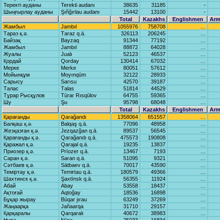
Теректі ауданы
Terekti аudаnı
38635
31185
-
Шыңғырлау ауданы
Şıñğırlаu аudаnı
15442
13100
-
Total
Kazakhs
Englishmen
Arm
Жамбыл
Jаmbıl
1055976
758708
…
Тараз қ.ә.
Tаrаz q.ä.
326113
206245
…
Байзақ
Bаyzаq
91344
77192
…
Жамбыл
Jаmbıl
88872
64028
…
Жуалы
Juаlı
52123
46537
…
Қордай
Qordаy
130414
67032
…
Мерке
Merke
80051
57612
…
Мойынқұм
Moyınqūm
32122
28933
…
Сарысу
Sаrısu
42570
39187
…
Талас
Tаlаs
51814
44529
…
Тұрар Рысқұлов
Tūrаr Rısqūlov
64755
59365
…
Шу
Şu
95798
68048
…
Total
Kazakhs
Englishmen
Arm
Қарағанды
Qаrаğаndı
1358064
651557
…
Балқаш қ.ә.
Bаlqаş q.ä.
77096
48958
…
Жезқазған қ.ә.
Jezqаzğаn q.ä.
89537
56545
…
Қарағанды қ.ә.
Qаrаğаndı q.ä.
475573
190808
…
Қаражал қ.ә.
Qаrаjаl q.ä.
19235
13837
…
Приозер қ.ә.
Prïozer q.ä.
13467
7193
…
Саран қ.ә.
Sаrаn q.ä.
51095
9321
…
Сәтбаев қ.ә.
Sätbаev q.ä.
70017
43590
…
Теміртау қ.ә.
Temirtаu q.ä.
180579
49366
…
Шахтинск қ.ә.
Şаxtïnsk q.ä.
56355
11924
…
Абай
Abаy
53558
18437
…
Ақтоғай
Aqtoğаy
18536
16898
…
Бұқар жырау
Būqаr jırаu
63249
37269
…
Жаңаарқа
Jаñааrqа
31710
29157
…
Қарқаралы
Qаrqаrаlı
40672
38983
…