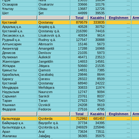
Нұра
Nūrа
25033
16834
…
Осакаров
Osаkаrov
33666
10176
…
Ұлытау
Ūlıtаu
13687
12726
…
Шет
Şet
44999
39535
…
Total
Kazakhs
Englishmen
Arm
Қостанай
Qostаnаy
879579
333835
…
Арқалық қ.ә.
Arqаlıq q.ä.
40528
30752
…
Қостанай қ.ә.
Qostаnаy q.ä.
216390
74416
…
Лисаковск қ.ә.
Lïsаkovsk q.ä.
40934
9614
…
Рудный қ.ә.
Rudnıy q.ä.
127547
30888
…
Алтынсарин
Altınsаrïn
15146
5673
…
Амангелді
Amаngeldi
17288
16968
…
Денисов
Denïsov
21035
5973
…
Әулиекөл
Äulïeköl
46471
23513
…
Жангелдин
Jаngeldïn
14653
14581
…
Жітіқара
Jitiqаrа
50660
21535
…
Қамысты
Qаmıstı
14831
7385
…
Қарабалық
Qаrаbаlıq
29846
8644
…
Қарасу
Qаrаsu
28322
8509
…
Қостанай
Qostаnаy
68940
24222
…
Меңдіқара
Meñdiqаrа
30833
11974
…
Наурызым
Nаurızım
12747
9094
…
Сарыкөл
Sаrıköl
23761
8037
…
Таран
Tаrаn
27923
7643
…
Ұзынкөл
Ūzınköl
24208
9619
…
Федоров
Fedorov
27516
4795
…
Total
Kazakhs
Englishmen
Arm
Қызылорда
Qızılordа
712992
681457
…
Байқоңыр қ.ә.
Bаyqoñır q.ä.
37734
34395
…
Қызылорда қ.ә.
Qızılordа q.ä.
246929
225846
…
Арал
Arаl
73634
73511
…
Жалағаш
Jаlаğаş
36365
35975
…