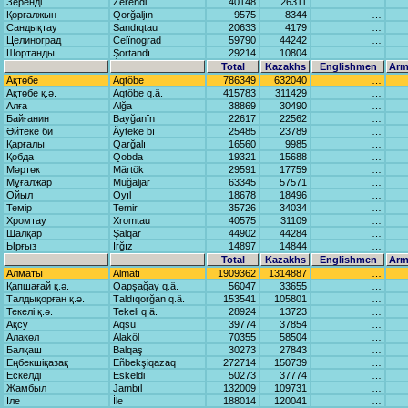
Зеренді
Zerendi
40148
26311
…
Қорғалжын
Qorğаljın
9575
8344
…
Сандықтау
Sаndıqtаu
20633
4179
…
Целиноград
Celïnogrаd
59790
44242
…
Шортанды
Şortаndı
29214
10804
…
Total
Kazakhs
Englishmen
Arm
Ақтөбе
Aqtöbe
786349
632040
…
Ақтөбе қ.ә.
Aqtöbe q.ä.
415783
311429
…
Алға
Alğа
38869
30490
…
Байғанин
Bаyğаnïn
22617
22562
…
Әйтеке би
Äyteke bï
25485
23789
…
Қарғалы
Qаrğаlı
16560
9985
…
Қобда
Qobdа
19321
15688
…
Мәртөк
Märtök
29591
17759
…
Мұғалжар
Mūğаljаr
63345
57571
…
Ойыл
Oyıl
18678
18496
…
Темір
Temir
35726
34034
…
Хромтау
Xromtаu
40575
31109
…
Шалқар
Şаlqаr
44902
44284
…
Ырғыз
Irğız
14897
14844
…
Total
Kazakhs
Englishmen
Arm
Алматы
Almаtı
1909362
1314887
…
Қапшағай қ.ә.
Qаpşаğаy q.ä.
56047
33655
…
Талдықорған қ.ә.
Tаldıqorğаn q.ä.
153541
105801
…
Текелі қ.ә.
Tekeli q.ä.
28924
13723
…
Ақсу
Aqsu
39774
37854
…
Алакөл
Alаköl
70355
58504
…
Балқаш
Bаlqаş
30273
27843
…
Еңбекшіқазақ
Eñbekşiqаzаq
272714
150739
…
Ескелді
Eskeldi
50273
37774
…
Жамбыл
Jаmbıl
132009
109731
…
Іле
İle
188014
120041
…