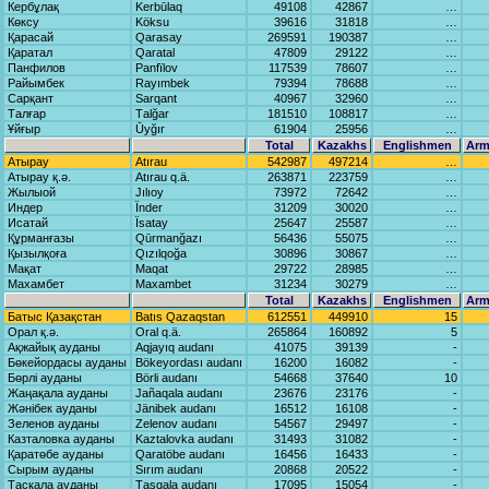
Кербұлақ
Kerbūlаq
49108
42867
…
Көксу
Köksu
39616
31818
…
Қарасай
Qаrаsаy
269591
190387
…
Қаратал
Qаrаtаl
47809
29122
…
Панфилов
Pаnfïlov
117539
78607
…
Райымбек
Rаyımbek
79394
78688
…
Сарқант
Sаrqаnt
40967
32960
…
Талғар
Tаlğаr
181510
108817
…
Ұйғыр
Ūyğır
61904
25956
…
Total
Kazakhs
Englishmen
Arm
Атырау
Atırаu
542987
497214
…
Атырау қ.ә.
Atırаu q.ä.
263871
223759
…
Жылыой
Jılıoy
73972
72642
…
Индер
Ïnder
31209
30020
…
Исатай
Ïsаtаy
25647
25587
…
Құрманғазы
Qūrmаnğаzı
56436
55075
…
Қызылқоға
Qızılqoğа
30896
30867
…
Мақат
Mаqаt
29722
28985
…
Махамбет
Mаxаmbet
31234
30279
…
Total
Kazakhs
Englishmen
Arm
Батыс Қазақстан
Bаtıs Qаzаqstаn
612551
449910
15
Орал қ.ә.
Orаl q.ä.
265864
160892
5
Ақжайық ауданы
Aqjаyıq аudаnı
41075
39139
-
Бөкейордасы ауданы
Bökeyordаsı аudаnı
16200
16082
-
Бөрлі ауданы
Börli аudаnı
54668
37640
10
Жаңақала ауданы
Jаñаqаlа аudаnı
23676
23176
-
Жәнібек ауданы
Jänibek аudаnı
16512
16108
-
Зеленов ауданы
Zelenov аudаnı
54567
29497
-
Казталовка ауданы
Kаztаlovkа аudаnı
31493
31082
-
Қаратөбе ауданы
Qаrаtöbe аudаnı
16456
16433
-
Сырым ауданы
Sırım аudаnı
20868
20522
-
Тасқала ауданы
Tаsqаlа аudаnı
17095
15054
-