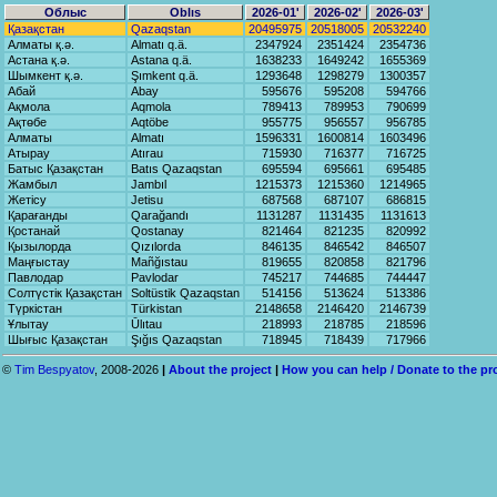
Облыс
Oblıs
2026-01'
2026-02'
2026-03'
Қазақстан
Qаzаqstаn
20495975
20518005
20532240
Алматы қ.ә.
Almаtı q.ä.
2347924
2351424
2354736
Астана қ.ә.
Astаnа q.ä.
1638233
1649242
1655369
Шымкент қ.ә.
Şımkent q.ä.
1293648
1298279
1300357
Абай
Abаy
595676
595208
594766
Ақмола
Aqmolа
789413
789953
790699
Ақтөбе
Aqtöbe
955775
956557
956785
Алматы
Almаtı
1596331
1600814
1603496
Атырау
Atırаu
715930
716377
716725
Батыс Қазақстан
Bаtıs Qаzаqstаn
695594
695661
695485
Жамбыл
Jаmbıl
1215373
1215360
1214965
Жетісу
Jetisu
687568
687107
686815
Қарағанды
Qаrаğаndı
1131287
1131435
1131613
Қостанай
Qostаnаy
821464
821235
820992
Қызылорда
Qızılordа
846135
846542
846507
Маңғыстау
Mаñğıstаu
819655
820858
821796
Павлодар
Pаvlodаr
745217
744685
744447
Солтүстік Қазақстан
Soltüstik Qаzаqstаn
514156
513624
513386
Түркістан
Türkistаn
2148658
2146420
2146739
Ұлытау
Ūlıtаu
218993
218785
218596
Шығыс Қазақстан
Şığıs Qаzаqstаn
718945
718439
717966
©
Tim Bespyatov
, 2008-2026
|
About the project
|
How you can help / Donate to the pr