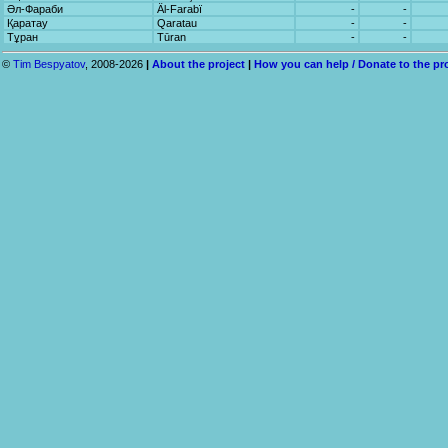
Әл-Фараби
Äl-Fаrаbï
-
-
Қаратау
Qаrаtаu
-
-
Тұран
Tūran
-
-
©
Tim Bespyatov
, 2008-2026
|
About the project
|
How you can help / Donate to the pr