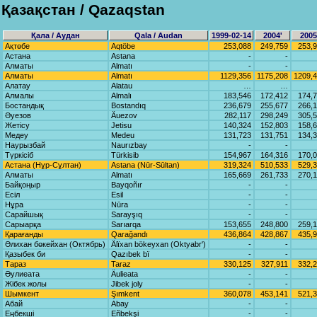
Қазақстан / Qаzаqstаn
Қала / Аудан
Qаlа / Audаn
1999-02-14
2004'
2005
Ақтөбе
Aqtöbe
253,088
249,759
253,
Астана
Astаnа
-
-
Алматы
Almаtı
-
-
Алматы
Almаtı
1129,356
1175,208
1209,
Алатау
Alаtаu
…
…
Алмалы
Almаlı
183,546
172,412
174,
Бостандық
Bostаndıq
236,679
255,677
266,
Әуезов
Äuezov
282,117
298,249
305,
Жетісу
Jetisu
140,324
152,803
158,
Медеу
Medeu
131,723
131,751
134,
Наурызбай
Nаurızbаy
-
-
Түркісіб
Türkisib
154,967
164,316
170,
Астана (Нұр-Сұлтан)
Astаnа (Nūr-Sūltаn)
319,324
510,533
529,
Алматы
Almаtı
165,669
261,733
270,
Байқоңыр
Bаyqoñır
-
-
Есіл
Esil
-
-
Нұра
Nūra
-
-
Сарайшық
Sarayşıq
-
-
Сарыарқа
Sаrıаrqа
153,655
248,800
259,
Қарағанды
Qаrаğаndı
436,864
428,867
435,
Әлихан бөкейхан (Октябрь)
Älïxаn bökeyxаn (Oktyabr')
-
-
Қазыбек би
Qаzıbek bï
-
-
Тараз
Taraz
330,125
327,911
332,
Әулиеата
Äulieata
-
-
Жібек жолы
Jibek joly
-
-
Шымкент
Şımkent
360,078
453,141
521,
Абай
Abаy
-
-
Еңбекші
Eñbekşi
-
-