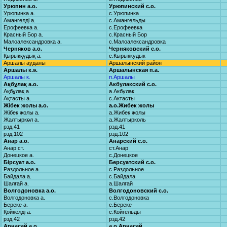
Урюпин а.о.
Урюпинский с.о.
Урюпинка а.
с.Урюпинка
Амангелді а.
с.Амангельды
Ерофеевка а.
с.Ерофеевка
Красный Бор а.
с.Красный Бор
Малоалександровка а.
с.Малоалександровка
Черняков а.о.
Черняковский с.о.
Қырыққұдық а.
с.Кырыккудык
Аршалы ауданы
Аршалынский район
Аршалы к.ә.
Аршалынская п.а.
Аршалы к.
п.Аршалы
Ақбұлақ а.о.
Акбулакский с.о.
Ақбұлақ а.
а.Акбулак
Ақтасты а.
с.Актасты
Жібек жолы а.о.
а.о.Жибек жолы
Жібек жолы а.
а.Жибек жолы
Жалтыркөл а.
а.Жалтырколь
рзд.41
рзд.41
рзд.102
рзд.102
Анар а.о.
Анарский с.о.
Анар ст.
ст.Анар
Донецкое а.
с.Донецкое
Бірсуат а.о.
Берсуатский с.о.
Раздольное а.
с.Раздольное
Байдала а.
с.Байдала
Шалғай а.
а.Шалгай
Волгодоновка а.о.
Волгодоновский с.о.
Волгодоновка а.
с.Волгодоновка
Береке а.
с.Береке
Қойкелді а.
с.Койгельды
рзд.42
рзд.42
Арнасай а.о.
а.о.Арнасай