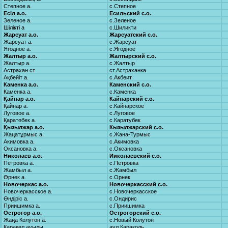
Степное а.
с.Степное
Есіл а.о.
Есильский с.о.
Зеленое а.
с.Зеленое
Шілікті а
с.Шиликти
Жарсуат а.о.
Жарсуатский с.о.
Жарсуат а.
с.Жарсуат
Ягодное а.
с.Ягодное
Жалтыр а.о.
Жалтырский с.о.
Жалтыр а.
с.Жалтыр
Астрахан ст.
ст.Астраханка
Ақбейіт а.
с.Акбеит
Каменка а.о.
Каменский с.о.
Каменка а.
с.Каменка
Қайнар а.о.
Кайнарский с.о.
Қайнар а.
с.Кайнарское
Луговое а.
с.Луговое
Қаратөбек а.
с.Каратубек
Қызылжар а.о.
Кызылжарский с.о.
Жаңатұрмыс а.
с.Жана-Турмыс
Акимовка а.
с.Акимовка
Оксановка а.
с.Оксановка
Николаев а.о.
Ииколаевский с.о.
Петровка а.
с.Петровка
Жамбыл а.
с.Жамбыл
Өрнек а.
с.Орнек
Новочеркас а.о.
Новочеркасский с.о.
Новочеркасское а.
с.Новочеркасское
Өндіріс а.
с.Ондирис
Приишимка а.
с.Приишимка
Острогор а.о.
Острогорский с.о.
Жаңа Колутон а.
с.Новый Колутон
Қаракөл ауылы
аул Караколь