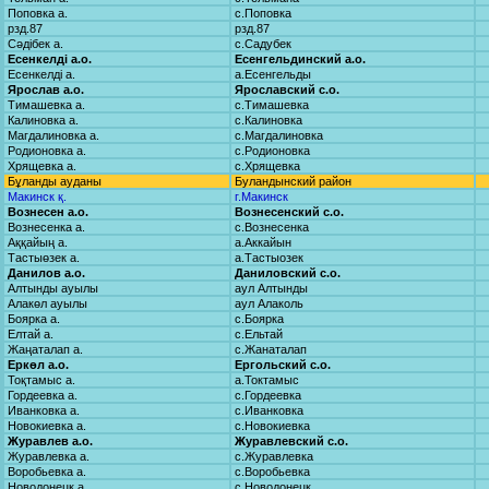
Поповка а.
с.Поповка
рзд.87
рзд.87
Сәдібек а.
с.Садубек
Есенкелді а.о.
Есенгельдинский а.о.
Есенкелді а.
а.Есенгельды
Ярослав а.о.
Ярославский с.о.
Тимашевка а.
с.Тимашевка
Калиновка а.
с.Калиновка
Магдалиновка а.
с.Магдалиновка
Родионовка а.
с.Родионовка
Хрящевка а.
с.Хрящевка
Бұланды ауданы
Буландынский район
Макинск қ.
г.Макинск
Вознесен а.о.
Вознесенский с.о.
Вознесенка а.
с.Вознесенка
Аққайың а.
а.Аккайын
Тастыөзек а.
а.Тастыозек
Данилов а.о.
Даниловский с.о.
Алтынды ауылы
аул Алтынды
Алакөл ауылы
аул Алаколь
Боярка а.
с.Боярка
Елтай а.
с.Ельтай
Жаңаталап а.
с.Жанаталап
Еркөл а.о.
Ергольский с.о.
Тоқтамыс а.
а.Токтамыс
Гордеевка а.
с.Гордеевка
Иванковка а.
с.Иванковка
Новокиевка а.
с.Новокиевка
Журавлев а.о.
Журавлевский с.о.
Журавлевка а.
с.Журавлевка
Воробьевка а.
с.Воробьевка
Новодонецк а.
с.Новодонецк