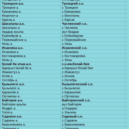
Троицкое а.о.
Троицкий с.о.
Троицкое а.
с.Троицкое
Ермаковка а.
с.Ермаковка
Кеңөткел а.
с.Кеноткель
Қарсақ а.
с.Карсак
Шағалалы а.о.
Чаглинский с.о.
Шағалалы а.
с.Чаглинка
Ақадыр ауылы
аул Акадыр
Еңбекбірлік а.
с.Енбекбирлик
Первомайское а.
с.Первомайское
Ұялы а.
с.Уялы
Исаковка а.о.
Исаковский с.о.
Исаковка а.
с.Исаковка
Костомаровка а.
с.Костомаровка
Ұялы а.
с.Уялы
Қонай би атын.а.о.
с.о.им.Конай-бия
Қарауыл Қонай би а.
а.Карауыл Конай-бия
Жамантұз а.
с.Жамантуз
Игілік а.
с.Игилик
Октябрь а.
с.Октябрь
Қызылегіс а.о.
Кызылегисский с.о.
Қызылегіс а.
с.Кызылегис
Қарашілік а.
с.Карашилик
Ортаағаш а.
с.Ортаагаш
Бәйтерек а.о.
Байтерекский с.о.
Бәйтерек ауылы
аул Байтерек
Өндіріс а.
а.Ондирис
Үлгілі а.
с.Ульгили
Садовое а.о.
Садовый с.о.
Садовое а.
с.Садовое
Березняковка а.
с.Березняковка
Заречное а.
с.Заречное