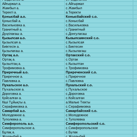
Айғыржал а.
с.Айгыржал
Жамбыл а.
с.Жамбыл
Теректі а.
а.Теректи
Қонысбай а.о.
Конысбайский с.о.
Қонысбай а.
с.Конысбай
Васильковка а.
с.Васильковка
Гранитный а.
с.Гранитный
Дүңгілағаш а.
с.Донгулагаш
Қызылсая а.о.
Кызылсаянский с.о.
Қызылсая а.
с.Кызылсая
Биіктесін а.
с.Биктесин
Қызылағаш а.
с.Кызылагаш
Ортақ а.о.
Ортакский с.о.
Ортақ а.
с.Ортак
Қызылтаң а.
с.Кызылтан
Трофимовка а.
с.Трофимовка
Приречный а.о.
Приреченский с.о.
Приречное а.
с.Приречное
Павловка а.
с.Павловка
Пухальское а.о.
Пухальский с.о.
Пухальское а.
с.Пухальское
Дороговка а.
с.Дороговка
Қойсалған а.
с.Койсалган
Кіші Тұйықты а.
а.Малые Тюкты
Серафимовка а.
с.Серафимовка
Самарбай а.о.
Самарбайский с.о.
Молодежное а.
с.Молодежное
Туполевка а.
с.Туполевка
Симферополь а.о.
Симферопольский с.о.
Симферопольское а.
с.Симферопольское
Бұлақ а.
с.Булак
Жолдыбай а.
с.Жолдыбай