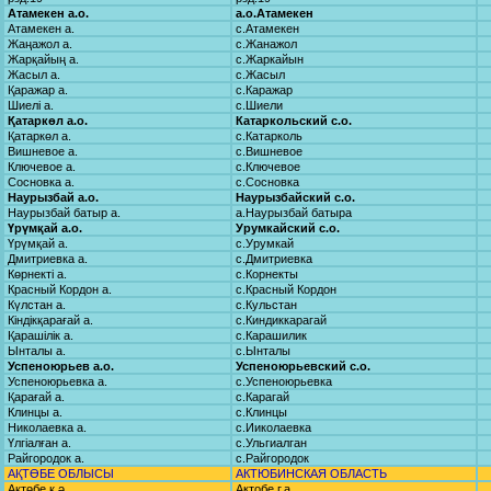
Атамекен а.о.
а.о.Атамекен
Атамекен а.
с.Атамекен
Жаңажол а.
с.Жанажол
Жарқайың а.
с.Жаркайын
Жасыл а.
с.Жасыл
Қаражар а.
с.Каражар
Шиелі а.
с.Шиели
Қатаркөл а.о.
Катаркольский с.о.
Қатаркөл а.
с.Катарколь
Вишневое а.
с.Вишневое
Ключевое а.
с.Ключевое
Сосновка а.
с.Сосновка
Наурызбай а.о.
Наурызбайский с.о.
Наурызбай батыр а.
а.Наурызбай батыра
Үрүмқай а.о.
Урумкайский с.о.
Үрүмқай а.
с.Урумкай
Дмитриевка а.
с.Дмитриевка
Көрнекті а.
с.Корнекты
Красный Кордон а.
с.Красный Кордон
Күлстан а.
с.Кульстан
Кіндікқарағай а.
с.Киндиккарагай
Қарашілік а.
с.Карашилик
Ынталы а.
с.Ынталы
Успеноюрьев а.о.
Успеноюрьевский с.о.
Успеноюрьевка а.
с.Успеноюрьевка
Қарағай а.
с.Карагай
Клинцы а.
с.Клинцы
Николаевка а.
с.Ииколаевка
Үлгіалған а.
с.Ульгиалган
Райгородок а.
с.Райгородок
АҚТӨБЕ ОБЛЫСЫ
АКТЮБИНСКАЯ ОБЛАСТЬ
Ақтөбе қ.ә.
Актобе г.а.