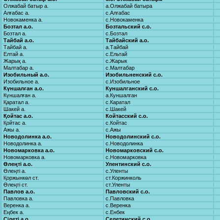
Олжабай батыр а.
а.Олжабай батыра
Алғабас а.
с.Алгабас
Новокаменка а.
с.Новокаменка
Бозтал а.о.
Бозтальский с.о.
Бозтал а.
с.Бозтал
Тайбай а.о.
Тайбайский а.о.
Тайбай а.
а.Тайбай
Елтай а.
с.Ельтай
Жарық а.
с.Жарык
Малтабар а.
с.Малтабар
Изобильный а.о.
Изобильненский с.о.
Изобильное а.
с.Изобильное
Күншалған а.о.
Куншалганский с.о.
Күншалған а.
а.Куншалган
Қаратал а.
с.Каратал
Шакей а.
с.Шакей
Қойтас а.о.
Койтасский с.о.
Қойтас а.
с.Койтас
Ажы а.
с.Ажы
Новодолинка а.о.
Новодолинский с.о.
Новодолинка а.
с.Новодолинка
Новомарковка а.о.
Новомарковский с.о.
Новомарковка а.
с.Новомарковка
Өлеңті а.о.
Улентинский с.о.
Өлеңті а.
с.Уленты
Қоржынкөл ст.
ст.Коржинколь
Өлеңті ст.
ст.Уленты
Павлов а.о.
Павловский с.о.
Павловка а.
с.Павловка
Веренка а.
с.Веренка
Еңбек а.
с.Енбек
Сілеті а.о.
Селетинский с.о.