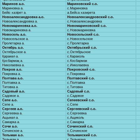
Маринов а.о.
Мариновский с.о.
Мариновка а.
с.Мариновка
Бейіс хазірет а.
а.Бейса хазирета
Новоалександровка а.о.
Новоалександровский с.о.
Новоалександровка а.
с.Новоалександровка
Новомариновка а.о.
Новомариновский с.о.
Новомариновка а.
с.Новомариновка
Новосель а.о.
Новосельский с.о.
Новосельское а.
с.Новосельское
Пролетарка а.
с.Пролетарка
Октябрь а.о.
Октябрьский с.о.
Октябрьское а.
с.Октябрьское
Қаракөл а.
с.Караколь
Қосбармақ а.
с.Косбармак
Николаевка а.
с.Ииколаевка
Покров а.о.
Покровский с.о.
Покровка а.
с.Покровка
Полтава а.о.
Полтавский с.о.
Полтавка а.
с.Полтавка
Титовка а.
с.Титовка
Садовый а.о.
Садовый с.о.
Садовое а.
с.Садовое
Сепе а.о.
Сепеевский с.о.
Сепе а.
с.Сепе
Сергеев а.о.
Сергеевский с.о.
Сергеевка а.
с.Сергеевка
Ащыкөл а.
с.Ащиколь
Самарка а.
с.Самарка
Сочи а.о.
Сочинский с.о.
Сочинское а.
с.Сочинское
Тельман а.о.
Тельманский с.о.
Тельман а.
с.Тельмана