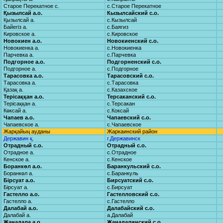
Старое Перекатное с.
с.Старое Перекатное
Қызылсай а.о.
Кызылсайский с.о.
Қызылсай а.
с.Кызылсай
Байегіз а.
с.Баягиз
Кировское а.
с.Кировское
Новокиен а.о.
Новокиенский с.о.
Новокиенка а.
с.Новокиенка
Парчевка а.
с.Парчевка
Подгорное а.о.
Подгорненский с.о.
Подгорное а.
с.Подгорное
Тарасовка а.о.
Тарасовский с.о.
Тарасовка а.
с.Тарасовка
Қазақ а.
с.Казахское
Терісаққан а.о.
Терсаканский с.о.
Терісаққан а.
с.Терсакан
Көксай а.
с.Коксай
Чапаев а.о.
Чапаевский с.о.
Чапаевское а.
с.Чапаевское
Жарқайың ауданы
Жаркаинский район
Державин қ.
г.Державинск
Отрадный с.о.
Отрадный с.о.
Отрадное а.
с.Отрадное
Кенское а.
с.Кенское
Боранкөл а.о.
Баранкульский с.о.
Боранкөл а.
с.Баранкуль
Бірсуат а.о.
Бирсуатский с.о.
Бірсуат а.
с.Бирсуат
Гастелло а.о.
Гастелловский с.о.
Гастелло а.
с.Гастелло
Далабай а.о.
Далабайский с.о.
Далабай а.
а.Далабай
Жаңадала а.о.
Жанадалинский с.о.