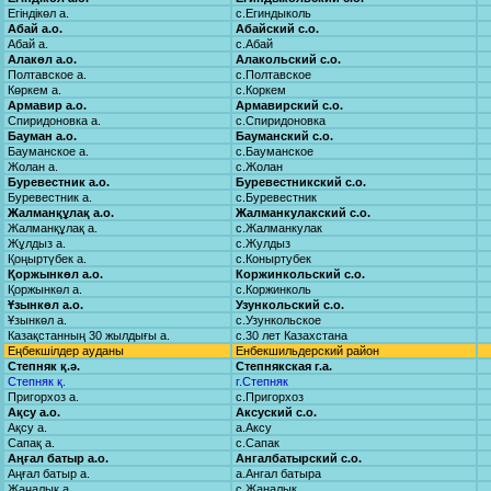
Егіндікөл а.
с.Егиндыколь
Абай а.о.
Абайский с.о.
Абай а.
с.Абай
Алакөл а.о.
Алакольский с.о.
Полтавское а.
с.Полтавское
Көркем а.
с.Коркем
Армавир а.о.
Армавирский с.о.
Спиридоновка а.
с.Спиридоновка
Бауман а.о.
Бауманский с.о.
Бауманское а.
с.Бауманское
Жолан а.
с.Жолан
Буревестник а.о.
Буревестникский с.о.
Буревестник а.
с.Буревестник
Жалманқұлақ а.о.
Жалманкулакский с.о.
Жалманқұлақ а.
с.Жалманкулак
Жұлдыз а.
с.Жулдыз
Қоңыртүбек а.
с.Коныртубек
Қоржынкөл а.о.
Коржинкольский с.о.
Қоржынкөл а.
с.Коржинколь
Ұзынкөл а.о.
Узункольский с.о.
Ұзынкөл а.
с.Узункольское
Казақстанның 30 жылдығы а.
с.30 лет Казахстана
Еңбекшілдер ауданы
Енбекшильдерский район
Степняк қ.ә.
Степнякская г.а.
Степняк қ.
г.Степняк
Пригорхоз а.
с.Пригорхоз
Ақсу а.о.
Аксуский с.о.
Ақсу а.
а.Аксу
Сапақ а.
с.Сапак
Аңғал батыр а.о.
Ангалбатырский с.о.
Аңғал батыр а.
а.Ангал батыра
Жаңалық а.
с.Жаналык