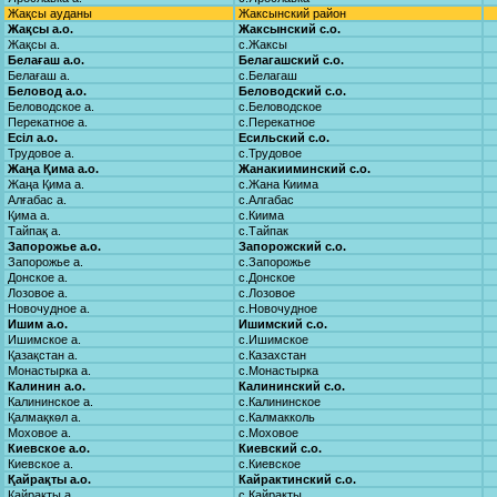
Жақсы ауданы
Жаксынский район
Жақсы а.о.
Жаксынский с.о.
Жақсы а.
с.Жаксы
Белағаш а.о.
Белагашский с.о.
Белағаш а.
с.Белагаш
Беловод а.о.
Беловодский с.о.
Беловодское а.
с.Беловодское
Перекатное а.
с.Перекатное
Есіл а.о.
Есильский с.о.
Трудовое а.
с.Трудовое
Жаңа Қима а.о.
Жанакииминский с.о.
Жаңа Қима а.
с.Жана Киима
Алғабас а.
с.Алгабас
Қима а.
с.Киима
Тайпақ а.
с.Тайпак
Запорожье а.о.
Запорожский с.о.
Запорожье а.
с.Запорожье
Донское а.
с.Донское
Лозовое а.
с.Лозовое
Новочудное а.
с.Новочудное
Ишим а.о.
Ишимский с.о.
Ишимское а.
с.Ишимское
Қазақстан а.
с.Казахстан
Монастырка а.
с.Монастырка
Калинин а.о.
Калининский с.о.
Калининское а.
с.Калининское
Қалмақкөл а.
с.Калмакколь
Моховое а.
с.Моховое
Киевское а.о.
Киевский с.о.
Киевское а.
с.Киевское
Қайрақты а.о.
Кайрактинский с.о.
Қайрақты а.
с.Кайракты