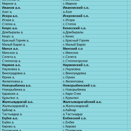
Мирное а.
с.Мирное
Иванов а.о.
Ивановский с.о.
Азат а.
а.Азат
Искра а.о.
Искровский с.о.
Искра а.
с.Искра
Степок а.
с.Степок
Кеңес а.о.
Кенесский с.о.
Домбыралы а.
а.Домбыралы
Кеңес а.
с.Кенес
Красный Горняк а.
с.Красный Горняк
Малый Барап а.
с.Малый Барап
Минск а.о.
Минский с.о
Минское а.
с.Минское
Селета а.
с.Селета
Степногор а.
с.Степногорское
Наумов а.о.
Наумовский с.о.
Наумовка а.
с.Наумовка
Виноградовка а.
с.Виноградовка
Өрнек а.
с.Орнек
Филипповка а.
с.Филипповка
Новорыбинка а.о.
Новорыбинский с.о.
Новорыбинка а.
с.Новорыбинка
Қараөзек а.
с.Кара-Озек
Құрылыс а.
с.Курылыс
Жалғызқарағай а.о.
Жалгызкарагайский а.о.
Жалғызқарағай а.
а.Жалгызкарагай
Қайнар а.
а.Кайнар
Тастыадыр а.
а.Тастыадыр
Еңбек а.о.
Енбекский с.о.
Еңбек а.
с.Енбек
Кирово а.
с.Кирово
Подлесное а.
с.Подлесное