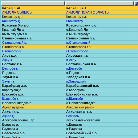
1
ҚАЗАҚСТАН
КАЗАХСТАН
АҚМОЛА ОБЛЫСЫ
АКМОЛИНСКАЯ ОБЛАСТЬ
Көкшетау қ.ә.
Кокшетау г.а.
Көкшетау қ.
г.Кокшетау
Красный Яр а.о.
Красноярский с.о.
Красный Яр а.
с.Красный Яр
Қызылжұлдыз а.
с.Кызылжулдуз
Станционный к.ә.
Станционная п.а.
Станционный к.
п.Станционный
Степногор қ.ә.
Степногорск г.а.
Степногор қ.
г.Степногорск
Ақсу к.ә.
Аксуская п.а.
Ақсу к.
п.Аксу
Бестөбе к.ә.
Бестобинская п.а.
Бестөбе к.
п.Бестобе
Подхоз а.
с.Подхоз
Зауыт к.ә.
Заводская п.а.
Зауыт к.
п.Заводской
Қарабұлақ а.о.
Карабулакский с.о.
Қарабұлақ а.
с.Карабулак
Шаңтөбе к.ә.
Шантобинская п.а.
Шаңтөбе к.
п.Шантобе
Новокронштадка а.
с.Новокронштадка
Ақкөл ауданы
Аккольский район
Ақкөл қ.ә.
Аккольская г.а.
Ақкөл қ.
г.Акколь
Алексеев орманшар
лесхоз Алексеевский
Ерназар а.
с.Ерназар
Радовка а.
с.Радовка
Бөгембай а.о.
Богембайский с.о.
Бөгембай а.
с.Богембай