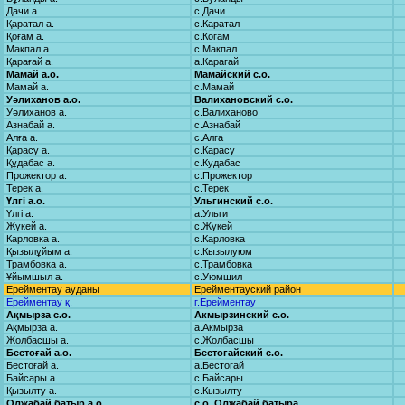
Дачи а.
с.Дачи
Қаратал а.
с.Каратал
Қоғам а.
с.Когам
Мақпал а.
с.Макпал
Қарағай а.
а.Карагай
Мамай а.о.
Мамайский с.о.
Мамай а.
с.Мамай
Уәлиханов а.о.
Валихановский с.о.
Уәлиханов а.
с.Валиханово
Азнабай а.
с.Азнабай
Алға а.
с.Алга
Қарасу а.
с.Карасу
Құдабас а.
с.Кудабас
Прожектор а.
с.Прожектор
Терек а.
с.Терек
Үлгі а.о.
Ульгинский с.о.
Үлгі а.
а.Ульги
Жүкей а.
с.Жукей
Карловка а.
с.Карловка
Қызылұйым а.
с.Кызылуюм
Трамбовка а.
с.Трамбовка
Ұйымшыл а.
с.Уюмшил
Ерейментау ауданы
Ерейментауский район
Ерейментау қ.
г.Ерейментау
Ақмырза с.о.
Акмырзинский с.о.
Ақмырза а.
а.Акмырза
Жолбасшы а.
с.Жолбасшы
Бестоғай а.о.
Бестогайский с.о.
Бестоғай а.
а.Бестогай
Байсары а.
с.Байсары
Қызылту а.
с.Кызылту
Олжабай батыр а.о.
с.о. Олжабай батыра