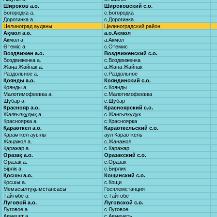
Широков а.о.
Широковский с.о.
Богородка а.
с.Богородка
Дорогинка а.
с.Дорогинка
Целиноград ауданы
Целиноградский район
Ақмол а.о.
а.о.Акмол
Ақмол а.
а.Акмол
Өтеміс а.
с.Отемис
Воздвижен а.о.
Воздвиженский с.о.
Воздвиженка а.
с.Воздвиженка
Жаңа Жайнақ а.
а.Жана Жайнак
Раздольное а.
с.Раздольное
Қоянды а.о.
Кояндинский с.о.
Қоянды а.
с.Коянды
Малотимофеевка а.
с.Малотимофеевка
Шұбар а.
с.Шубар
Краснояр а.о.
Красноярский с.о.
Жалғызқұдық а.
с.Жангызкудук
Красноярка а.
с.Красноярка
Қараөткел а.о.
Караоткельский с.о.
Қараөткел ауылы
аул Караоткель
Жаңажол а.
с.Жанажол
Қаражар а.
с.Каражар
Оразақ а.о.
Оразакский с.о.
Оразақ а.
с.Оразак
Бірлік а.
с.Бирлик
Қосшы а.о.
Кощинский с.о.
Қосшы а.
с.Кощи
Мемасылтұқымстансасы
Госплемстанция
Тайтөбе а.
с.Тайтобе
Луговой а.о.
Луговской с.о.
Луговое а.
с.Луговое
Ақмешіт а.
с.Акмечеть