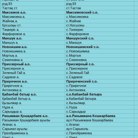
рзд.93
рзд.93
Тастақ ст.
ст.Тастак
Максимов а.о.
Максимовский с.о.
Максимовка а.
с.Максимовка
Жайнақ а.
с.Жайнак
Қосшоқы ст.
ст.Косшокы
Төңкеріс а.
с.Тонкерис
Фарфоровое а.
с.Фарфоровое
Маншүк а.о.
Маншукский с.о.
Маншүк а.
с.Маншук
Новоишим а.о.
Новоишимский с.о.
Новоишимка а.
с.Новоишимка
Мортық а.
с.Мортык
Семеновка а
с.Семеновка
Приозерный а.о.
Приозерный с.о.
Приозерное а.
с.Приозерное
Зеленый Гай а.
с.Зеленый Гай
Садовое а.
с.Садовое
Приречное а.о.
Приреченский с.о.
Приречное а.
с.Приречное
Антоновка а.
с.Антоновка
Қабанбай батыр а.о.
с.о.Кабанбай батыра
Қабанбай батыр а.
а.Кабанбай батыра
Қызылжар а.
с.Кызылжар
Нұра а.
с.Нура
Сарыадыр а.
с.Сарыадыр
Рахымжан Қошқарбаев а.о.
а.о.Рахымжана Кошкарбаева
Рахымжан Қошқарбаев ауылы
аул Рахымжана Кошкарбаева
Ағанас а.
с.Аганас
Сарыкөл ауылы
аул Сарыколь
Преображенка а.
с.Преображенка
Шнет а.
с.Шнет