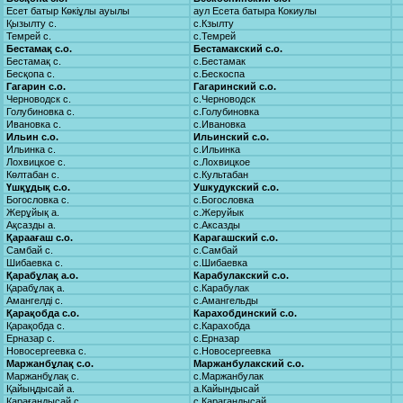
Есет батыр Көкіұлы ауылы
аул Есета батыра Кокиулы
Қызылту с.
с.Кзылту
Темрей с.
с.Темрей
Бестамақ с.о.
Бестамакский с.о.
Бестамақ с.
с.Бестамак
Бесқопа с.
с.Бескоспа
Гагарин с.о.
Гагаринский с.о.
Черноводск с.
с.Черноводск
Голубиновка с.
с.Голубиновка
Ивановка с.
с.Ивановка
Ильин с.о.
Ильинский с.о.
Ильинка с.
с.Ильинка
Лохвицкое с.
с.Лохвицкое
Көлтабан с.
с.Культабан
Үшқұдық с.о.
Ушкудукский с.о.
Богословка с.
с.Богословка
Жерұйық а.
с.Жеруйык
Ақсазды а.
с.Аксазды
Қараағаш с.о.
Карагашский с.о.
Самбай с.
с.Самбай
Шибаевка с.
с.Шибаевка
Қарабұлақ а.о.
Карабулакский с.о.
Қарабұлақ а.
с.Карабулак
Амангелді с.
с.Амангельды
Қарақобда с.о.
Карахобдинский с.о.
Қарақобда с.
с.Карахобда
Ерназар с.
с.Ерназар
Новосергеевка с.
с.Новосергеевка
Маржанбұлақ с.о.
Маржанбулакский с.о.
Маржанбұлақ с.
с.Маржанбулак
Қайыңдысай а.
а.Кайындысай
Қарағандысай с.
с.Карагандысай