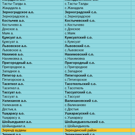
Тасты-Талды а.
с.Тасты-Талды
Жаңадала а.
с.Жанадала
Зерноградское а.о.
Зерноградский с.о.
Зерноградское а.
с.Зерноградское
Костычев а.о.
Костычевский с.о.
Костычево а.
с.Костычево
Донское а.
с.Донское
Маяк а.
с.Маяк
Құмсуат а.о.
Кумсуатский с.о.
Құмсуат а.
с.Кумсуат
Львовское а.о.
Львовский с.о.
Львовское а.
с.Львовское
Нахимов а.о.
Нахимовский с.о.
Нахимовка а.
с.Нахимовка
Пригородный а.о.
Пригородный с.о.
Пригородное а.
с.Пригородное
Западное а.
с.Западное
Пятигор а.о.
Пятигорский с.о.
Пятигорское а.
с.Пятигорское
Тасөткел а.о.
Тасоткельский с.о.
Тасөткел а.
с.Тасоткель
Тассуат а.о.
Тассуатский с.о.
Тассуат а.
с.Тассуат
Уәлиханов а.о.
Валихановский с.о.
Уәлиханов а.
с.Валиханово
Достық а.
с.Достык
Үшқарасу а.о.
Ушкарасуский с.о.
Үшқарасу а.
с.Ушкарасу
Шойындыкөл а.о.
Шойындыкольский с.о.
Шойындыкөл а.
с.Шойындыколь
Зеренді ауданы
Зерендинский район
Зеренді а.о.
Зерендинский с.о.