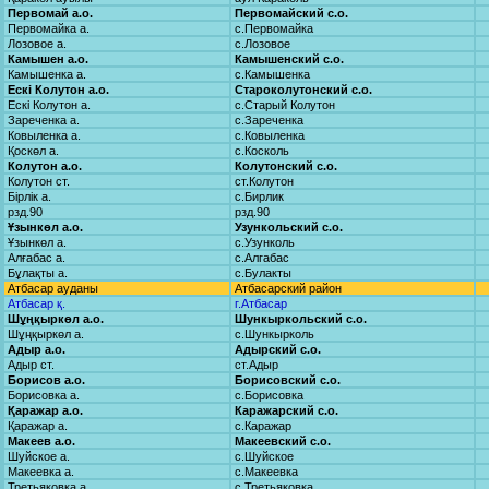
Первомай а.о.
Первомайский с.о.
Первомайка а.
с.Первомайка
Лозовое а.
с.Лозовое
Камышен а.о.
Камышенский с.о.
Камышенка а.
с.Камышенка
Ескі Колутон а.о.
Староколутонский с.о.
Ескі Колутон а.
с.Старый Колутон
Зареченка а.
с.Зареченка
Ковыленка а.
с.Ковыленка
Қоскөл а.
с.Косколь
Колутон а.о.
Колутонский с.о.
Колутон ст.
ст.Колутон
Бірлік а.
с.Бирлик
рзд.90
рзд.90
Ұзынкөл а.о.
Узункольский с.о.
Ұзынкөл а.
с.Узунколь
Алғабас а.
с.Алгабас
Бұлақты а.
с.Булакты
Атбасар ауданы
Атбасарский район
Атбасар қ.
г.Атбасар
Шұңқыркөл а.о.
Шункыркольский с.о.
Шұңқыркөл а.
с.Шункырколь
Адыр а.о.
Адырский с.о.
Адыр ст.
ст.Адыр
Борисов а.о.
Борисовский с.о.
Борисовка а.
с.Борисовка
Қаражар а.о.
Каражарский с.о.
Қаражар а.
с.Каражар
Макеев а.о.
Макеевский с.о.
Шуйское а.
с.Шуйское
Макеевка а.
с.Макеевка
Третьяковка а.
с.Третьяковка