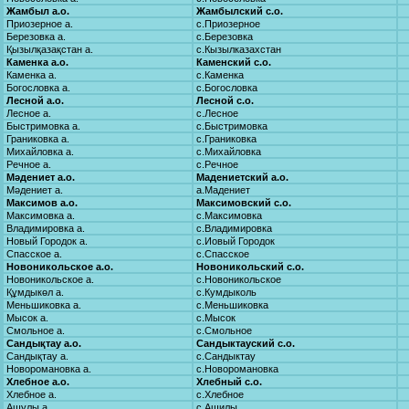
Жамбыл а.о.
Жамбылский с.о.
Приозерное а.
с.Приозерное
Березовка а.
с.Березовка
Қызылқазақстан а.
с.Кызылказахстан
Каменка а.о.
Каменский с.о.
Каменка а.
с.Каменка
Богословка а.
с.Богословка
Лесной а.о.
Лесной с.о.
Лесное а.
с.Лесное
Быстримовка а.
с.Быстримовка
Граниковка а.
с.Граниковка
Михайловка а.
с.Михайловка
Речное а.
с.Речное
Мәдениет а.о.
Мадениетский а.о.
Мәдениет а.
а.Мадениет
Максимов а.о.
Максимовский с.о.
Максимовка а.
с.Максимовка
Владимировка а.
с.Владимировка
Новый Городок а.
с.Иовый Городок
Спасское а.
с.Спасское
Новоникольское а.о.
Новоникольский с.о.
Новоникольское а.
с.Новоникольское
Құмдыкөл а.
с.Кумдыколь
Меньшиковка а.
с.Меньшиковка
Мысок а.
с.Мысок
Смольное а.
с.Смольное
Сандықтау а.о.
Сандыктауский с.о.
Сандықтау а.
с.Сандыктау
Новоромановка а.
с.Новоромановка
Хлебное а.о.
Хлебный с.о.
Хлебное а.
с.Хлебное
Ашулы а.
с.Ащилы