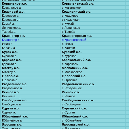
Ковыльное а.о.
Ковыльненский с.о.
Ковыльное а.
с.Ковыльное
Красивый а.о.
Красивинский с.о.
Красивое а.
с.Красивое
Красивая ст.
ст.Красивая
Құмай а.
с.Кумай
Ленинское а.
с.Ленинское
Тасоба а.
с.Тасоба
Красногор к.ә.
Красногорская п.а.
Красногор к.
п.Красногорский
Игілік а.
с.Иглик
Калачи а.
с.Калачи
Курск а.о.
Курский с.о.
Курское а.
с.Курское
Қаракөл а.о.
Каракольский с.о.
Қаракөл а.
с.Караколь
Мәскеу а.о.
Московский с.о.
Мәскеу а.
с.Московское
Орлов а.о.
Орловский с.о.
Орловка а.
с.Орловка
Раздольное а.о.
Раздольненский с.о.
Раздольное а.
с.Раздольное
Речное а.о.
Речной с.о.
Речное а.
с.Речное
Свободный а.о.
Свободненский с.о.
Свободное а.
с.Свободное
Сұрған а.о.
Сурганский с.о.
Сұрған а.
с.Сурган
Юбилейный а.о.
Юбилейный с.о.
Юбилейное а.
с.Юбилейное
Ярослав а.о.
Ярославский с.о.
Ярославка а.
с.Ярославка