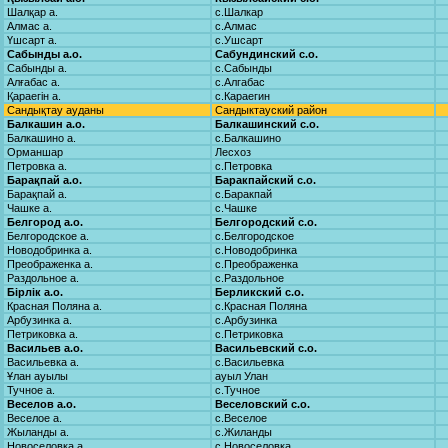
Шалқар а.
с.Шалкар
Алмас а.
с.Алмас
Үшсарт а.
с.Ушсарт
Сабынды а.о.
Сабундинский с.о.
Сабынды а.
с.Сабынды
Алғабас а.
с.Алгабас
Қараегін а.
с.Караегин
Сандықтау ауданы
Сандыктауский район
Балкашин а.о.
Балкашинский с.о.
Балкашино а.
с.Балкашино
Орманшар
Лесхоз
Петровка а.
с.Петровка
Барақпай а.о.
Баракпайский с.о.
Барақпай а.
с.Баракпай
Чашке а.
с.Чашке
Белгород а.о.
Белгородский с.о.
Белгородское а.
с.Белгородское
Новодобринка а.
с.Новодобринка
Преображенка а.
с.Преображенка
Раздольное а.
с.Раздольное
Бірлік а.о.
Берликский с.о.
Красная Поляна а.
с.Красная Поляна
Арбузинка а.
с.Арбузинка
Петриковка а.
с.Петриковка
Васильев а.о.
Васильевский с.о.
Васильевка а.
с.Васильевка
Ұлан ауылы
ауыл Улан
Тучное а.
с.Тучное
Веселов а.о.
Веселовский с.о.
Веселое а.
с.Веселое
Жыланды а.
с.Жиланды
Новоселовка а.
с.Новоселовка