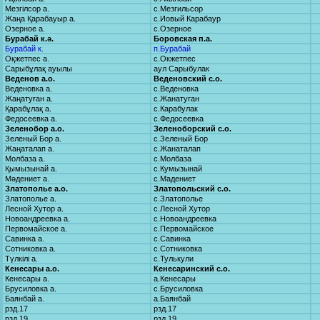
Мезгілсор а.
с.Мезгильсор
Жаңа Қарабауыр а.
с.Иовый Карабаур
Озерное а.
с.Озерное
Бурабай к.ә.
Боровская п.а.
Бурабай к.
п.Бурабай
Оқжетпес а.
с.Окжетпес
Сарыбұлақ ауылы
аул Сарыбулак
Веденов а.о.
Веденовский с.о.
Веденовка а.
с.Веденовка
Жаңатуған а.
с.Жанатуган
Қарабұлақ а.
с.Карабулак
Федосеевка а.
с.Федосеевка
Зеленобор а.о.
Зеленоборский с.о.
Зеленый Бор а.
с.Зеленый Бор
Жаңаталап а.
с.Жанаталап
Молбаза а.
с.Молбаза
Қымызынай а.
с.Кумызынай
Мәдениет а.
с.Мадениет
Златополье а.о.
Златопольский с.о.
Златополье а.
с.Златополье
Лесной Хутор а.
с.Лесной Хутор
Новоандреевка а.
с.Новоандреевка
Первомайское а.
с.Первомайское
Савинка а.
с.Савинка
Сотниковка а.
с.Сотниковка
Түлкілі а.
с.Тулькули
Кенесары а.о.
Кенесаринский с.о.
Кенесары а.
а.Кенесары
Брусиловка а.
с.Брусиловка
Баянбай а.
а.Баянбай
рзд.17
рзд.17
рзд.19
рзд.19