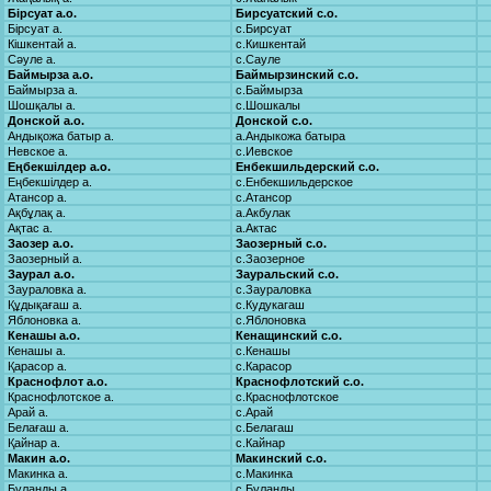
Бірсуат а.о.
Бирсуатский с.о.
Бірсуат а.
с.Бирсуат
Кішкентай а.
с.Кишкентай
Сәуле а.
с.Сауле
Баймырза а.о.
Баймырзинский с.о.
Баймырза а.
с.Баймырза
Шошқалы а.
с.Шошкалы
Донской а.о.
Донской с.о.
Андықожа батыр а.
а.Андыкожа батыра
Невское а.
с.Иевское
Еңбекшілдер а.о.
Енбекшильдерский с.о.
Еңбекшілдер а.
с.Енбекшильдерское
Атансор а.
с.Атансор
Ақбұлақ а.
а.Акбулак
Ақтас а.
а.Актас
Заозер а.о.
Заозерный с.о.
Заозерный а.
с.Заозерное
Заурал а.о.
Зауральский с.о.
Заураловка а.
с.Заураловка
Құдықағаш а.
с.Кудукагаш
Яблоновка а.
с.Яблоновка
Кенашы а.о.
Кенащинский с.о.
Кенашы а.
с.Кенашы
Қарасор а.
с.Карасор
Краснофлот а.о.
Краснофлотский с.о.
Краснофлотское а.
с.Краснофлотское
Арай а.
с.Арай
Белағаш а.
с.Белагаш
Қайнар а.
с.Кайнар
Макин а.о.
Макинский с.о.
Макинка а.
с.Макинка
Бұланды а.
с.Буланды