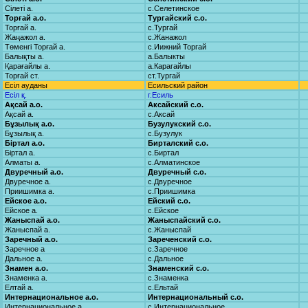
Сілеті а.
с.Селетинское
Торғай а.о.
Тургайский с.о.
Торғай а.
с.Тургай
Жаңажол а.
с.Жанажол
Төменгі Торғай а.
с.Иижний Торгай
Балықты а.
а.Балыкты
Қарағайлы а.
а.Карагайлы
Торғай ст.
ст.Тургай
Есіл ауданы
Есильский район
Есіл қ.
г.Есиль
Ақсай а.о.
Аксайский с.о.
Ақсай а.
с.Аксай
Бұзылық а.о.
Бузулукский с.о.
Бұзылық а.
с.Бузулук
Біртал а.о.
Бирталский с.о.
Біртал а.
с.Биртал
Алматы а.
с.Алматинское
Двуречный а.о.
Двуречный с.о.
Двуречное а.
с.Двуречное
Приишимка а.
с.Приишимка
Ейское а.о.
Ейский с.о.
Ейское а.
с.Ейское
Жаныспай а.о.
Жаныспайский с.о.
Жаныспай а.
с.Жаныспай
Заречный а.о.
Зареченский с.о.
Заречное а
с.Заречное
Дальное а.
с.Дальное
Знамен а.о.
Знаменский с.о.
Знаменка а.
с.Знаменка
Елтай а.
с.Ельтай
Интернациональное а.о.
Интернациональный с.о.
Интернациональное а.
с.Интернациональное