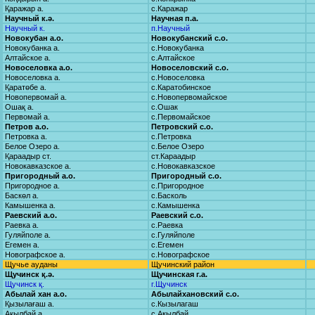
Қаражар а.
с.Каражар
Научный к.ә.
Научная п.а.
Научный к.
п.Научный
Новокубан а.о.
Новокубанский с.о.
Новокубанка а.
с.Новокубанка
Алтайское а.
с.Алтайское
Новоселовка а.о.
Новоселовский с.о.
Новоселовка а.
с.Новоселовка
Қаратөбе а.
с.Каратобинское
Новопервомай а.
с.Новопервомайское
Ошақ а.
с.Ошак
Первомай а.
с.Первомайское
Петров а.о.
Петровский с.о.
Петровка а.
с.Петровка
Белое Озеро а.
с.Белое Озеро
Қараадыр ст.
ст.Караадыр
Новокавказское а.
с.Новокавказское
Пригородный а.о.
Пригородный с.о.
Пригородное а.
с.Пригородное
Баскөл а.
с.Басколь
Камышенка а.
с.Камышенка
Раевский а.о.
Раевский с.о.
Раевка а.
с.Раевка
Гуляйполе а.
с.Гуляйполе
Егемен а.
с.Егемен
Новографское а.
с.Новографское
Щучье ауданы
Щучинский район
Щучинск қ.ә.
Щучинская г.а.
Щучинск қ.
г.Щучинск
Абылай хан а.о.
Абылайхановский с.о.
Қызылағаш а.
с.Кызылагаш
Ақылбай а.
с.Акылбай