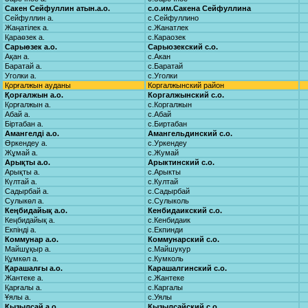
Сакен Сейфуллин атын.а.о.
с.о.им.Сакена Сейфуллина
Сейфуллин а.
с.Сейфуллино
Жаңатілек а.
с.Жанатлек
Қараөзек а.
с.Караозек
Сарыөзек а.о.
Сарыозекский с.о.
Ақан а.
с.Акан
Баратай а.
с.Баратай
Уголки а.
с.Уголки
Қорғалжын ауданы
Коргалжынский район
Қорғалжын а.о.
Коргалжынский с.о.
Қорғалжын а.
с.Коргалжын
Абай а.
с.Абай
Біртабан а.
с.Биртабан
Амангелді а.о.
Амангельдинский с.о.
Өркендеу а.
с.Уркендеу
Жұмай а.
с.Жумай
Арықты а.о.
Арыктинский с.о.
Арықты а.
с.Арыкты
Күлтай а.
с.Култай
Садырбай а.
с.Садырбай
Сулыкөл а.
с.Сулыколь
Кеңбидайық а.о.
Кенбидаикский с.о.
Кеңбидайық а.
с.Кенбидаик
Екпінді а.
с.Екпинди
Коммунар а.о.
Коммунарский с.о.
Майшұқыр а.
с.Майшукур
Құмкөл а.
с.Кумколь
Қарашалғы а.о.
Карашалгинский с.о.
Жантеке а.
с.Жантеке
Қарғалы а.
с.Каргалы
Ұялы а.
с.Уялы
Қызылсай а.о.
Кызылсайский с.о.