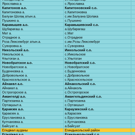
Ярославка а
с.Ярославка
Капитонов а.о.
Капитоновский с.о.
Капитоновка а.
с.Капитоновка
Балуан Шолақ атын.а.
с.им.Балуана Шолака
Пушкино а.
с.Пушкино
Карамышев а.о.
Карамышевский с.о.
Шұбарағаш а.
а.Шубарагаш
Мат а.
с.Мат
Отрадное а.
с.Отрадное
Роза Люксембург атын.а.
с.им.Розы Люксембург
Суворовка а.
с.Суворовка
Никольский а.о.
Иикольский с.о.
Никольское а.
с.Иикольское
Ұлытоған а.
с.Улытоган
Новобратское а.о.
Новобратский с.о.
Новобратское а.
с.Новобратское
Буденновка а.
с.Буденновка
Добровольное а.
с.Добровольное
Красносельское а.
с.Красносельское
Айнакөл а.о.
Айнакольский с.о.
Айнакөл а.
а.Айнаколь
Острогорское а.
с.Острогорское
Амангелді а.о.
Амангельдинский с.о.
Партизанка а.
с.Партизанка
Ортақшыл а.
с.Ортакшыл
Қараөзек а.о.
Караузекский с.о.
Қараөзек а.
а.Караозек
Еруслановка а.
с.Еруслановка
Купчановка а.
с.Купчановка
Байсуат а.
а.Байсуат
Егіндікөл ауданы
Егиндыкольский район
Егіндікөл а.о.
Егиндыкольский с.о.