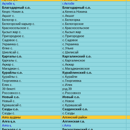
Ақтөбе қ.
г.Актобе
Благодарный с.о.
Благодарный с.о.
Кеңес Нокин а.
а.Кенеса Нокина
Ақшат с.
с.Акшат
Белогор с.
с.Белогорка
Белогорский карьер с.
с.Белогорское
Красносельское с.
с.Красносельское
Қызыл жар с.
с.Кызыл жар
Пригородное с.
с.Пригородное
Садовое с.
с.Садовое
Украинка с.
с.Украинка
Өлке с.
с.Ульке
Шиелісай с.
с.Шилисай
Қарғалы с.о.
Каргалинский с.о.
Қарғалы с.
с.Каргалинское
Ақжар с.
с.Акжар
Мағаджан с.
с.Магаджановское
Қурайлы с.о.
Курайлинский с.о.
Қурайлы с.
с.Курайли
Георгиевка с.
с.Георгиевка
Елек с.
с.Илек
39 бекеті
рзд.39
Россовхоз с.
с.Россовхоз
Новый с.о.
Иовый с.о.
Новый с.
с.Новое
Кұрашасай с.
с.Курашасай
Сазды с.о.
Саздинский с.о.
Сазды с.
с.Сазды
Алға ауданы
Алгинский район
Алға қ.ә.
Алгинская г.а.
Алға қ.
г.Алга
Бесқопа с.о.
Бескоспинский с.о.