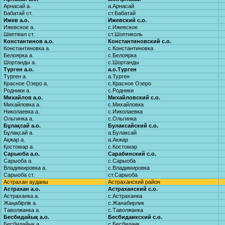
Арнасай а.
а.Арнасай
Бабатай ст.
ст.Бабатай
Ижев а.о.
Ижевский с.о.
Ижевское а.
с.Ижевское
Шөптікөл ст.
ст.Шоптиколь
Константинов а.о.
Константиновский с.о.
Константиновка а.
с.Константиновка
Белоярка а.
с.Белоярка
Шортанды а.
с.Шортанды
Түрген а.о.
а.о.Турген
Түрген а.
а.Турген
Красное Озеро а.
с.Красное Озеро
Родники а.
с.Родники
Михайлов а.о.
Михайловский с.о.
Михайловка а.
с.Михайловка
Николаевка а.
с.Ииколаевка
Ольгинка а.
с.Ольгинка
Бұлақсай а.о.
Булаксайский с.о.
Бұлақсай а.
а.Булаксай
Ақжар а.
а.Акжар
Қостомар а.
с.Костомар
Сарыоба а.о.
Сарабинский с.о.
Сарыоба а.
с.Сарыоба
Владимировка а.
с.Владимировка
Сарыоба ст.
ст.Сарыоба
Астрахан ауданы
Астраханский район
Астрахан а.о.
Астраханский с.о.
Астраханка а.
с.Астраханка
Жаңабірлік а.
с.Жанабирлик
Таволжанка а.
с.Таволжанка
Бесбидайық а.о.
Бесбидаикский с.о.
Бесбидайық а.
с.Бесбидаик