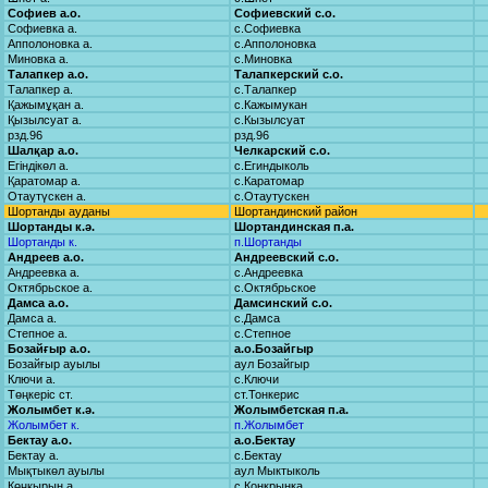
Софиев а.о.
Софиевский с.о.
Софиевка а.
с.Софиевка
Апполоновка а.
с.Апполоновка
Миновка а.
с.Миновка
Талапкер а.о.
Талапкерский с.о.
Талапкер а.
с.Талапкер
Қажымұқан а.
с.Кажымукан
Қызылсуат а.
с.Кызылсуат
рзд.96
рзд.96
Шалқар а.о.
Челкарский с.о.
Егіндікөл а.
с.Егиндыколь
Қаратомар а.
с.Каратомар
Отаутүскен а.
с.Отаутускен
Шортанды ауданы
Шортандинский район
Шортанды к.ә.
Шортандинская п.а.
Шортанды к.
п.Шортанды
Андреев а.о.
Андреевский с.о.
Андреевка а.
с.Андреевка
Октябрьское а.
с.Октябрьское
Дамса а.о.
Дамсинский с.о.
Дамса а.
с.Дамса
Степное а.
с.Степное
Бозайғыр а.о.
а.о.Бозайгыр
Бозайғыр ауылы
аул Бозайгыр
Ключи а.
с.Ключи
Төңкеріс ст.
ст.Тонкерис
Жолымбет к.ә.
Жолымбетская п.а.
Жолымбет к.
п.Жолымбет
Бектау а.о.
а.о.Бектау
Бектау а.
с.Бектау
Мықтыкөл ауылы
аул Мыктыколь
Көңқырын а.
с.Конкрынка