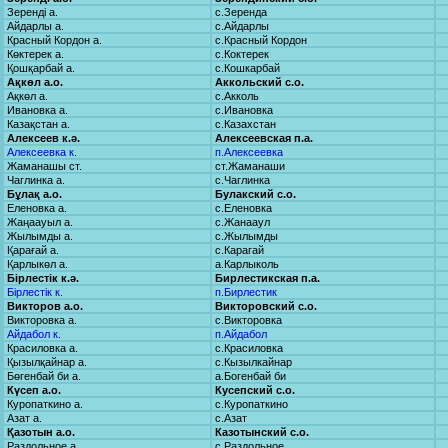
Зеренді а.
с.Зеренда
Айдарлы а.
с.Айдарлы
Красный Кордон а.
с.Красный Кордон
Көктерек а.
с.Коктерек
Қошқарбай а.
с.Кошкарбай
Ақкөл а.о.
Аккольский с.о.
Ақкөл а.
с.Акколь
Ивановка а.
с.Ивановка
Казақстан а.
с.Казахстан
Алексеев к.ә.
Алексеевская п.а.
Алексеевка к.
п.Алексеевка
Жаманашы ст.
ст.Жаманаши
Чаглинка а.
с.Чаглинка
Бұлақ а.о.
Булакский с.о.
Еленовка а.
с.Еленовка
Жаңаауыл а.
с.Жанааул
Жылымды а.
с.Жылымды
Қарағай а.
с.Карагай
Қарлыкөл а.
а.Карлыколь
Бірлестік к.ә.
Бирлестикская п.а.
Бірлестік к.
п.Бирлестик
Викторов а.о.
Викторовский с.о.
Викторовка а.
с.Викторовка
Айдабол к.
п.Айдабол
Красиловка а.
с.Красиловка
Қызылқайнар а.
с.Кызылкайнар
Бөгенбай би а.
а.Богенбай би
Күсеп а.о.
Кусепский с.о.
Куропаткино а.
с.Куропаткино
Азат а.
с.Азат
Қазотын а.о.
Казотынский с.о.
Раздольное а.
с.Раздольное