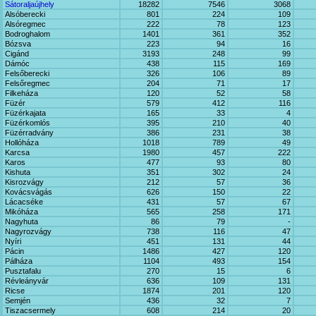
Sátoraljaújhely
18282
7546
3068
Alsóberecki
801
224
109
Alsóregmec
222
78
123
Bodroghalom
1401
361
352
Bózsva
223
94
16
Cigánd
3193
248
99
Dámóc
438
115
169
Felsőberecki
326
106
89
Felsőregmec
204
71
17
Filkeháza
120
52
58
Füzér
579
412
116
Füzérkajata
165
33
4
Füzérkomlós
395
210
40
Füzérradvány
386
231
38
Hollóháza
1018
789
49
Karcsa
1980
457
222
Karos
477
93
80
Kishuta
351
302
24
Kisrozvágy
212
57
36
Kovácsvágás
626
150
22
Lácacséke
431
57
67
Mikóháza
565
258
171
Nagyhuta
86
79
-
Nagyrozvágy
738
116
47
Nyíri
451
131
44
Pácin
1486
427
120
Pálháza
1104
493
154
Pusztafalu
270
15
6
Révleányvár
636
109
131
Ricse
1874
201
120
Semjén
436
32
7
Tiszacsermely
608
214
20