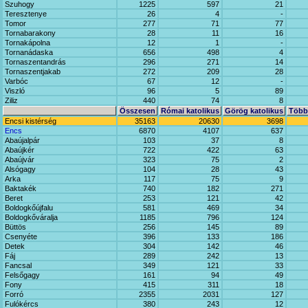
Szuhogy
1225
597
21
Teresztenye
26
4
-
Tomor
277
71
77
Tornabarakony
28
11
16
Tornakápolna
12
1
-
Tornanádaska
656
498
4
Tornaszentandrás
296
271
14
Tornaszentjakab
272
209
28
Varbóc
67
12
-
Viszló
96
5
89
Ziliz
440
74
8
Összesen
Római katolikus
Görög katolikus
Többi
Encsi kistérség
35163
20630
3698
Encs
6870
4107
637
Abaújalpár
103
37
8
Abaújkér
722
422
63
Abaújvár
323
75
2
Alsógagy
104
28
43
Arka
117
75
9
Baktakék
740
182
271
Beret
253
121
42
Boldogkőújfalu
581
469
34
Boldogkőváralja
1185
796
124
Büttös
256
145
89
Csenyéte
396
133
186
Detek
304
142
46
Fáj
289
242
13
Fancsal
349
121
33
Felsőgagy
161
94
49
Fony
415
311
18
Forró
2355
2031
127
Fulókércs
380
243
12