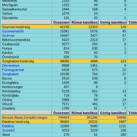
Méhkerék
2315
46
8
Mezőgyán
1315
49
3
Sarkadkeresztúr
1844
168
4
Tarhos
1079
24
-
Újszalonta
131
20
1
Összesen
Római katolikus
Görög katolikus
Többi
Szarvasi kistérség
42195
12310
129
Gyomaendrőd
15381
5576
45
Szarvas
18497
3427
57
Békésszentandrás
4107
2313
17
Csabacsűd
2077
202
6
Hunya
814
630
1
Kardos
793
92
3
Örménykút
526
70
-
Szeghalomi kistérség
48085
4998
123
Dévaványa
8888
1451
9
Füzesgyarmat
6428
573
22
Szeghalom
10198
764
27
Bucsa
2518
539
8
Ecsegfalva
1429
88
2
Kertészsziget
457
9
-
Körösladány
5129
821
13
Körösújfalu
718
78
4
Okány
2969
93
14
Vésztő
7571
491
17
Zsadány
1780
91
7
Összesen
Római katolikus
Görög katolikus
Többi
Borsod-Abaúj-Zemplén megye
744404
351286
54699
Edelényi kistérség
36584
20231
3387
Edelény
11084
5680
1211
Szendrő
4253
3229
158
Abod
276
61
180