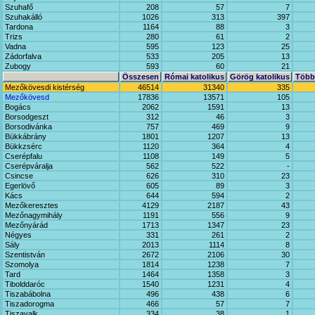
Szuhafő
208
57
7
Szuhakálló
1026
313
397
Tardona
1164
88
3
Trizs
280
61
2
Vadna
595
123
25
Zádorfalva
533
205
13
Zubogy
593
60
21
Összesen
Római katolikus
Görög katolikus
Többi
Mezőkövesdi kistérség
46514
31340
335
Mezőkövesd
17836
13571
105
Bogács
2062
1591
13
Borsodgeszt
312
46
3
Borsodivánka
757
469
9
Bükkábrány
1801
1207
13
Bükkzsérc
1120
364
4
Cserépfalu
1108
149
5
Cserépváralja
562
522
-
Csincse
626
310
23
Egerlövő
605
89
3
Kács
644
594
2
Mezőkeresztes
4129
2187
43
Mezőnagymihály
1191
556
9
Mezőnyárád
1713
1347
23
Négyes
331
261
2
Sály
2013
1114
8
Szentistván
2672
2106
30
Szomolya
1814
1238
7
Tard
1464
1358
3
Tibolddaróc
1540
1231
4
Tiszabábolna
496
438
6
Tiszadorogma
466
57
7
Tiszavalk
334
38
1