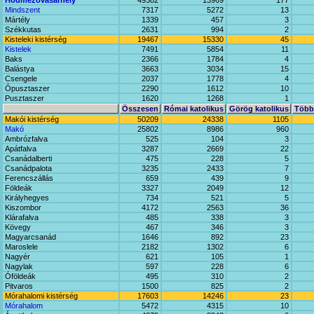
Hódmezővásárhely
49382
13969
177
Mindszent
7317
5272
13
Mártély
1339
457
3
Székkutas
2631
994
2
Kisteleki kistérség
19467
15330
45
Kistelek
7491
5854
11
Baks
2366
1784
4
Balástya
3663
3034
15
Csengele
2037
1778
4
Ópusztaszer
2290
1612
10
Pusztaszer
1620
1268
1
Összesen
Római katolikus
Görög katolikus
Többi
Makói kistérség
50209
24338
1105
Makó
25802
8986
960
Ambrózfalva
525
104
3
Apátfalva
3287
2669
22
Csanádalberti
475
228
5
Csanádpalota
3235
2433
7
Ferencszállás
659
439
9
Földeák
3327
2049
12
Királyhegyes
734
521
5
Kiszombor
4172
2563
36
Klárafalva
485
338
3
Kövegy
467
346
3
Magyarcsanád
1646
892
23
Maroslele
2182
1302
6
Nagyér
621
105
1
Nagylak
597
228
6
Óföldeák
495
310
2
Pitvaros
1500
825
2
Mórahalomi kistérség
17603
14246
23
Mórahalom
5472
4315
10