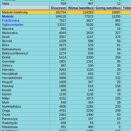
Vatta
918
497
12
Összesen
Római katolikus
Görög katolikus
Többi
Miskolci kistérség
282754
124283
19087
Miskolc
184125
77972
12255
Felsőzsolca
7027
3627
981
Sajószentpéter
13157
5526
802
Alacska
883
97
16
Alsózsolca
6044
2633
327
Arnót
2557
1147
376
Berzék
1029
588
56
Bőcs
2673
539
81
Bükkaranyos
1393
509
64
Bükkszentkereszt
1274
939
16
Emőd
5414
3300
258
Gesztely
2901
1341
95
Girincs
887
536
35
Harsány
2063
1150
29
Hernádkak
1431
693
57
Hernádnémeti
3686
2150
132
Kisgyőr
1609
347
20
Kistokaj
1868
616
156
Kondó
645
144
40
Köröm
1245
1108
78
Mályi
4152
1973
225
Muhi
540
364
39
Nyékládháza
4906
2285
233
Onga
4761
2200
299
Ónod
2463
1490
93
Parasznya
1287
197
63
Radostyán
658
83
21
Répáshuta
551
480
2