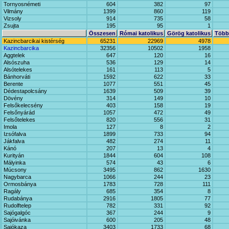
Tornyosnémeti
604
382
97
Vilmány
1399
860
119
Vizsoly
914
735
58
Zsujta
195
95
1
Összesen
Római katolikus
Görög katolikus
Többi
Kazincbarcikai kistérség
65231
22969
4978
Kazincbarcika
32356
10502
1958
Aggtelek
647
120
16
Alsószuha
536
129
14
Alsótelekes
161
113
5
Bánhorváti
1592
622
33
Berente
1077
551
45
Dédestapolcsány
1639
509
39
Dövény
314
149
10
Felsőkelecsény
403
158
19
Felsőnyárád
1057
472
49
Felsőtelekes
820
556
31
Imola
127
8
2
Izsófalva
1899
733
94
Jákfalva
482
274
11
Kánó
207
13
4
Kurityán
1844
604
108
Mályinka
574
43
6
Múcsony
3495
862
1630
Nagybarca
1066
244
23
Ormosbánya
1783
728
111
Ragály
685
354
8
Rudabánya
2916
1805
77
Rudolftelep
782
331
92
Sajógalgóc
367
244
9
Sajóivánka
600
205
48
Sajókaza
3403
1733
68