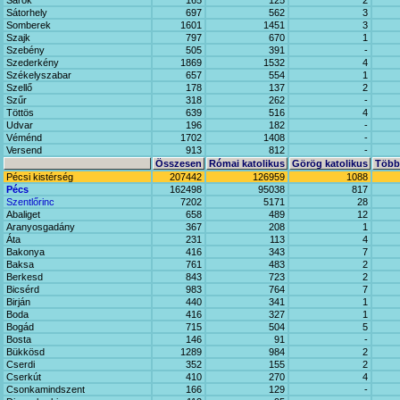
Sárok
165
125
2
Sátorhely
697
562
3
Somberek
1601
1451
3
Szajk
797
670
1
Szebény
505
391
-
Szederkény
1869
1532
4
Székelyszabar
657
554
1
Szellő
178
137
2
Szűr
318
262
-
Töttös
639
516
4
Udvar
196
182
-
Véménd
1702
1408
-
Versend
913
812
-
Összesen
Római katolikus
Görög katolikus
Többi
Pécsi kistérség
207442
126959
1088
Pécs
162498
95038
817
Szentlőrinc
7202
5171
28
Abaliget
658
489
12
Aranyosgadány
367
208
1
Áta
231
113
4
Bakonya
416
343
7
Baksa
761
483
2
Berkesd
843
723
2
Bicsérd
983
764
7
Birján
440
341
1
Boda
416
327
1
Bogád
715
504
5
Bosta
146
91
-
Bükkösd
1289
984
2
Cserdi
352
155
2
Cserkút
410
270
4
Csonkamindszent
166
129
-