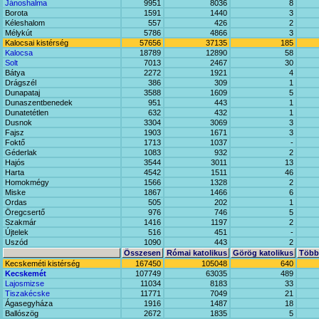
Jánoshalma
9951
8036
8
Borota
1591
1440
3
Kéleshalom
557
426
2
Mélykút
5786
4866
3
Kalocsai kistérség
57656
37135
185
Kalocsa
18789
12890
58
Solt
7013
2467
30
Bátya
2272
1921
4
Drágszél
386
309
1
Dunapataj
3588
1609
5
Dunaszentbenedek
951
443
1
Dunatetétlen
632
432
1
Dusnok
3304
3069
3
Fajsz
1903
1671
3
Foktő
1713
1037
-
Géderlak
1083
932
2
Hajós
3544
3011
13
Harta
4542
1511
46
Homokmégy
1566
1328
2
Miske
1867
1466
6
Ordas
505
202
1
Öregcsertő
976
746
5
Szakmár
1416
1197
2
Újtelek
516
451
-
Uszód
1090
443
2
Összesen
Római katolikus
Görög katolikus
Többi
Kecskeméti kistérség
167450
105048
640
Kecskemét
107749
63035
489
Lajosmizse
11034
8183
33
Tiszakécske
11771
7049
21
Ágasegyháza
1916
1487
18
Ballószög
2672
1835
5