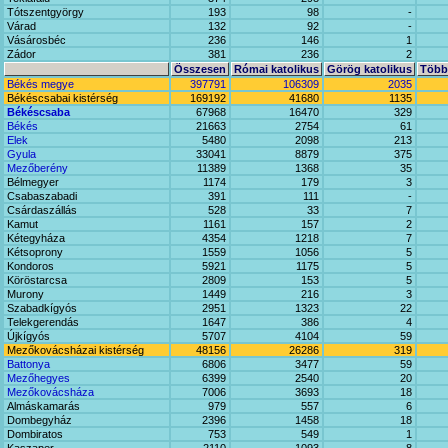
Tótszentgyörgy
193
98
-
Várad
132
92
-
Vásárosbéc
236
146
1
Zádor
381
236
2
Összesen
Római katolikus
Görög katolikus
Többi
Békés megye
397791
106309
2035
Békéscsabai kistérség
169192
41680
1135
Békéscsaba
67968
16470
329
Békés
21663
2754
61
Elek
5480
2098
213
Gyula
33041
8879
375
Mezőberény
11389
1368
35
Bélmegyer
1174
179
3
Csabaszabadi
391
111
-
Csárdaszállás
528
33
7
Kamut
1161
157
2
Kétegyháza
4354
1218
7
Kétsoprony
1559
1056
5
Kondoros
5921
1175
5
Köröstarcsa
2809
153
5
Murony
1449
216
3
Szabadkígyós
2951
1323
22
Telekgerendás
1647
386
4
Újkígyós
5707
4104
59
Mezőkovácsházai kistérség
48156
26286
319
Battonya
6806
3477
59
Mezőhegyes
6399
2540
20
Mezőkovácsháza
7006
3693
18
Almáskamarás
979
557
6
Dombegyház
2396
1458
18
Dombiratos
753
549
1