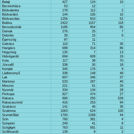
Balajt
427
124
10
Becskeháza
53
12
-
Bódvalenke
178
112
2
Bódvarákó
144
105
10
Bódvaszilas
1256
810
52
Boldva
2422
1157
118
Borsodszirák
1185
954
85
Damak
276
25
7
Debréte
30
15
9
Égerszög
87
11
-
Galvács
110
71
30
Hangács
698
314
86
Hegymeg
135
7
13
Hidvégardó
694
609
19
Irota
117
38
70
Jósvafő
338
30
18
Komjáti
345
176
9
Ládbesenyő
338
148
48
Lak
607
346
37
Martonyi
533
287
40
Meszes
221
91
26
Nyomár
334
134
28
Perkupa
927
474
27
Rakaca
890
255
539
Rakacaszend
416
253
94
Szakácsi
141
46
35
Szalonna
1063
624
100
Szendrőlád
1700
1268
44
Szin
760
381
4
Szinpetri
249
41
8
Szögliget
763
581
11
Szőlősardó
139
9
2