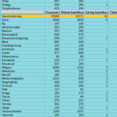
Ófalu
367
352
-
Szilágy
328
266
1
Zengővárkony
415
194
-
Összesen
Római katolikus
Görög katolikus
Többi
Sásdi kistérség
15583
12171
41
Sásd
3558
2835
5
Ág
197
108
-
Alsómocsolád
323
258
-
Bakóca
337
260
-
Baranyajenő
528
470
-
Baranyaszentgyörgy
208
167
7
Bikal
885
503
-
Felsőegerszeg
153
136
-
Gerényes
266
218
1
Gödre
977
860
7
Kisbeszterce
93
85
-
Kishajmás
219
177
1
Kisvaszar
337
169
-
Mágocs
2696
2116
2
Mekényes
330
198
2
Meződ
166
132
1
Mindszentgodisa
1023
808
4
Nagyhajmás
438
332
2
Oroszló
329
254
1
Palé
117
92
-
Szágy
194
174
1
Tarrós
119
96
1
Tékes
275
201
4
Tormás
361
270
-
Varga
141
112
1
Vásárosdombó
1158
1037
-
Vázsnok
155
103
1