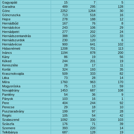
Gagyapáti
15
7
5
Garadna
489
295
128
Gönc
2252
1264
30
Göncruszka
713
518
16
Hejce
278
188
12
Hernádbűd
167
76
8
Hernádcéce
243
106
29
Hernádpetri
277
202
24
Hernádszentandrás
388
120
33
Hernádszurdok
230
120
6
Hernádvécse
900
641
102
Hidasnémeti
1208
701
113
Ináncs
1194
878
200
Kány
86
19
56
Kéked
244
201
19
Keresztéte
28
17
11
Korlát
324
193
35
Krasznokvajda
509
333
82
Litka
73
28
14
Méra
1760
963
170
Mogyoróska
75
13
59
Novajidrány
1453
687
108
Pamlény
54
36
9
Pányok
103
16
1
Pere
404
244
92
Perecse
29
18
10
Pusztaradvány
199
97
28
Regéc
105
54
42
Szalaszend
1092
330
103
Szászfa
176
71
39
Szemere
393
220
14
Telkibánya
687
128
19