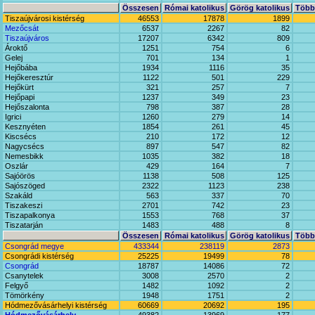
Összesen
Római katolikus
Görög katolikus
Többi
Tiszaújvárosi kistérség
46553
17878
1899
Mezőcsát
6537
2267
82
Tiszaújváros
17207
6342
809
Ároktő
1251
754
6
Gelej
701
134
1
Hejőbába
1934
1116
35
Hejőkeresztúr
1122
501
229
Hejőkürt
321
257
7
Hejőpapi
1237
349
23
Hejőszalonta
798
387
28
Igrici
1260
279
14
Kesznyéten
1854
261
45
Kiscsécs
210
172
12
Nagycsécs
897
547
82
Nemesbikk
1035
382
18
Oszlár
429
164
7
Sajóörös
1138
508
125
Sajószöged
2322
1123
238
Szakáld
563
337
70
Tiszakeszi
2701
742
23
Tiszapalkonya
1553
768
37
Tiszatarján
1483
488
8
Összesen
Római katolikus
Görög katolikus
Többi
Csongrád megye
433344
238119
2873
Csongrádi kistérség
25225
19499
78
Csongrád
18787
14086
72
Csanytelek
3008
2570
2
Felgyő
1482
1092
2
Tömörkény
1948
1751
2
Hódmezővásárhelyi kistérség
60669
20692
195