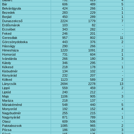
Babarc
791
629
4
Bár
606
489
5
Belvárdgyula
424
266
1
Bezedek
283
229
1
Borjád
450
289
1
Dunaszekcső
2224
1779
7
Erdősmárok
103
82
-
Erzsébet
343
282
-
Feked
246
201
-
Geresdlak
957
802
11
Görcsönydoboka
443
376
2
Hásságy
290
266
-
Himesháza
1220
1091
2
Homorúd
731
604
1
Ivándárda
266
180
3
Kátoly
346
295
-
Kékesd
218
178
1
Kisbudmér
134
102
-
Kisnyárád
232
207
-
Kölked
1123
589
2
Lánycsók
2694
2278
13
Lippó
559
459
2
Liptód
240
212
-
Majs
1106
905
3
Maráza
218
137
-
Máriakéménd
548
440
5
Monyoród
192
152
4
Nagybudmér
255
215
-
Nagynyárád
871
789
1
Olasz
609
506
-
Palotabozsok
1085
965
2
Pócsa
186
150
3