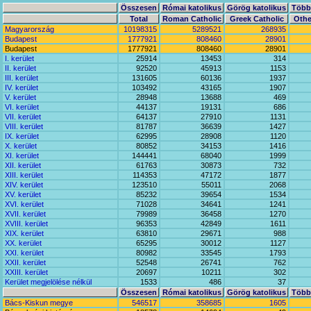
Összesen
Római katolikus
Görög katolikus
Többi
Total
Roman Catholic
Greek Catholic
Othe
Magyarország
10198315
5289521
268935
Budapest
1777921
808460
28901
Budapest
1777921
808460
28901
I. kerület
25914
13453
314
II. kerület
92520
45913
1153
III. kerület
131605
60136
1937
IV. kerület
103492
43165
1907
V. kerület
28948
13688
469
VI. kerület
44137
19131
686
VII. kerület
64137
27910
1131
VIII. kerület
81787
36639
1427
IX. kerület
62995
28908
1120
X. kerület
80852
34153
1416
XI. kerület
144441
68040
1999
XII. kerület
61763
30873
732
XIII. kerület
114353
47172
1877
XIV. kerület
123510
55011
2068
XV. kerület
85232
39654
1534
XVI. kerület
71028
34641
1241
XVII. kerület
79989
36458
1270
XVIII. kerület
96353
42849
1611
XIX. kerület
63810
29671
988
XX. kerület
65295
30012
1127
XXI. kerület
80982
33545
1793
XXII. kerület
52548
26741
762
XXIII. kerület
20697
10211
302
Kerület megjelölése nélkül
1533
486
37
Összesen
Római katolikus
Görög katolikus
Többi
Bács-Kiskun megye
546517
358685
1605