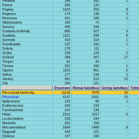
Pereked
189
162
1
Peterd
205
122
-
Pogány
1023
555
9
Regenye
174
136
3
Romonya
421
345
1
Siklósbodony
150
72
-
Sumony
495
349
-
Szabadszentkirály
806
627
3
Szalánta
1151
939
8
Szemely
433
314
1
Szentkatalin
137
102
1
Szilvás
178
111
-
Szőke
159
124
2
Szőkéd
399
307
17
Tengeri
61
44
-
Téseny
321
266
1
Újpetre
1153
861
5
Velény
177
134
1
Vokány
952
615
15
Zók
284
221
-
Összesen
Római katolikus
Görög katolikus
Többi
Pécsváradi kistérség
11126
7878
25
Pécsvárad
4147
3161
10
Apátvarasd
133
85
1
Erdősmecske
425
234
-
Fazekasboda
214
139
-
Hidas
2312
1157
5
Lovászhetény
329
244
-
Martonfa
202
150
-
Mecseknádasd
1664
1469
8
Nagypall
443
321
-
Óbánya
147
106
-