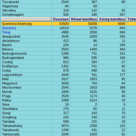
Tiszakarád
2540
367
88
Vágáshuta
84
69
-
Vilyvitány
319
142
63
Zemplénagárd
926
188
287
Összesen
Római katolikus
Görög katolikus
Többi
Szerencsi kistérség
63920
33268
4505
Szerencs
10019
5278
844
Tokaj
4988
2058
694
Abaújszántó
3545
2059
305
Alsódobsza
412
86
11
Baskó
234
14
205
Bekecs
2503
1409
364
Bodrogkeresztúr
1286
731
191
Bodrogkisfalud
986
595
166
Csobaj
812
184
27
Erdőbénye
1352
741
60
Golop
678
458
31
Legyesbénye
1646
811
177
Mád
2627
1853
85
Megyaszó
3029
794
64
Mezőzombor
2545
1603
388
Monok
1809
1515
35
Prügy
2526
1174
40
Rátka
1089
1014
15
Sima
19
2
5
Sóstófalva
275
92
11
Szegi
317
164
70
Szegilong
242
140
33
Taktabáj
599
215
18
Taktaharkány
4074
2358
122
Taktakenéz
1209
431
12
Taktaszada
2046
1093
62