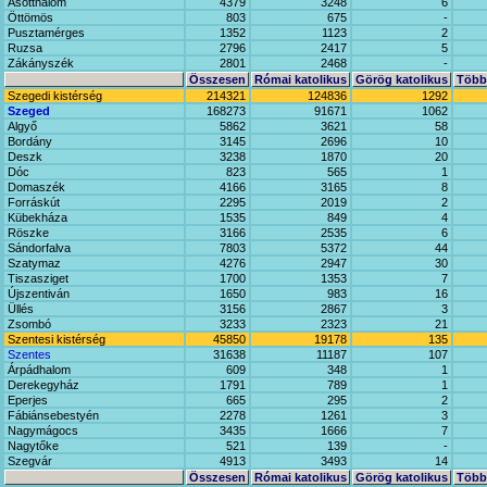
Ásotthalom
4379
3248
6
Öttömös
803
675
-
Pusztamérges
1352
1123
2
Ruzsa
2796
2417
5
Zákányszék
2801
2468
-
Összesen
Római katolikus
Görög katolikus
Többi
Szegedi kistérség
214321
124836
1292
Szeged
168273
91671
1062
Algyő
5862
3621
58
Bordány
3145
2696
10
Deszk
3238
1870
20
Dóc
823
565
1
Domaszék
4166
3165
8
Forráskút
2295
2019
2
Kübekháza
1535
849
4
Röszke
3166
2535
6
Sándorfalva
7803
5372
44
Szatymaz
4276
2947
30
Tiszasziget
1700
1353
7
Újszentiván
1650
983
16
Üllés
3156
2867
3
Zsombó
3233
2323
21
Szentesi kistérség
45850
19178
135
Szentes
31638
11187
107
Árpádhalom
609
348
1
Derekegyház
1791
789
1
Eperjes
665
295
2
Fábiánsebestyén
2278
1261
3
Nagymágocs
3435
1666
7
Nagytőke
521
139
-
Szegvár
4913
3493
14
Összesen
Római katolikus
Görög katolikus
Többi