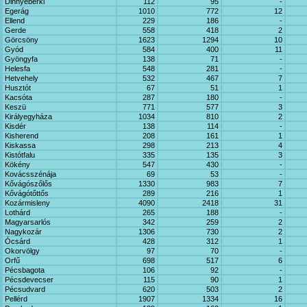
Dinnyeberki
112
95
-
Egerág
1010
772
12
Ellend
229
186
-
Gerde
558
418
2
Görcsöny
1623
1294
10
Gyód
584
400
11
Gyöngyfa
138
71
-
Helesfa
548
281
-
Hetvehely
532
467
7
Husztót
67
51
1
Kacsóta
287
180
-
Keszü
771
577
3
Királyegyháza
1034
810
2
Kisdér
138
114
-
Kisherend
208
161
1
Kiskassa
298
213
4
Kistótfalu
335
135
3
Kökény
547
430
-
Kovácsszénája
69
53
-
Kővágószőlős
1330
983
7
Kővágótőttős
289
216
1
Kozármisleny
4090
2418
31
Lothárd
265
188
-
Magyarsarlós
342
259
2
Nagykozár
1306
730
2
Ócsárd
428
312
1
Okorvölgy
97
70
-
Orfű
698
517
6
Pécsbagota
106
92
-
Pécsdevecser
115
90
1
Pécsudvard
620
503
2
Pellérd
1907
1334
16