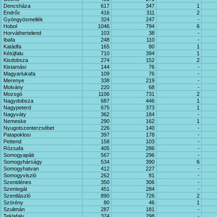
Dencsháza
617
347
1
Endrőc
416
311
2
Gyöngyösmellék
324
247
-
Hobol
1046
794
6
Horváthertelend
103
38
-
Ibafa
248
110
-
Katádfa
165
80
1
Kétújfalu
710
394
1
Kisdobsza
274
152
2
Kistamási
144
76
-
Magyarlukafa
109
76
-
Merenye
338
219
-
Molvány
220
68
-
Mozsgó
1106
731
2
Nagydobsza
687
446
1
Nagypeterd
675
373
1
Nagyváty
362
184
-
Nemeske
290
162
1
Nyugotszenterzsébet
226
140
-
Patapoklosi
397
178
-
Pettend
158
103
-
Rózsafa
405
286
-
Somogyapáti
567
296
-
Somogyhárságy
534
390
6
Somogyhatvan
412
227
-
Somogyviszló
262
81
-
Szentdénes
350
306
-
Szentegát
451
284
-
Szentlászló
890
726
2
Szörény
80
46
1
Szulimán
287
181
-
Teklafalu
374
298
-