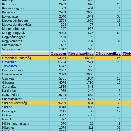
Kaszaper
2110
1093
8
Kevermes
2433
1842
25
Kisdombegyház
599
464
1
Kunágota
2983
2008
4
Lőkösháza
2040
1041
30
Magyarbánhegyes
2783
1936
17
Magyardombegyház
294
77
3
Medgyesbodzás
1247
918
-
Medgyesegyháza
4098
1878
69
Nagybánhegyes
1490
498
6
Nagykamarás
1686
1204
31
Pusztaottlaka
437
133
-
Végegyháza
1617
920
3
Összesen
Római katolikus
Görög katolikus
Többi
Orosházai kistérség
63874
19204
194
Orosháza
31764
7571
125
Tótkomlós
6547
1365
10
Békéssámson
2637
1306
5
Csanádapáca
2879
2000
4
Csorvás
5761
1834
12
Gádoros
4074
1798
10
Gerendás
1565
845
-
Kardoskút
976
244
6
Nagyszénás
5704
1664
15
Pusztaföldvár
1967
577
7
Sarkadi kistérség
26289
1831
135
Sarkad
10818
885
49
Biharugra
1115
32
17
Doboz
4547
438
8
Geszt
877
40
4
Körösnagyharsány
670
18
9
Kötegyán
1578
111
32