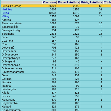
Összesen
Római katolikus
Görög katolikus
Többi
Siklósi kistérség
36321
22695
263
Harkány
3305
1958
31
Siklós
10338
6016
96
Villány
2753
2094
13
Adorjás
183
127
-
Alsószentmárton
1092
873
10
Babarcszőlős
156
79
-
Baranyahidvég
234
176
-
Beremend
2833
1822
18
Bisse
242
92
3
Csarnóta
157
82
-
Cún
258
166
3
Diósviszló
706
428
-
Drávacsehi
250
158
1
Drávacsepely
244
150
1
Drávapalkonya
277
167
-
Drávapiski
95
40
-
Drávaszabolcs
744
310
2
Drávaszerdahely
211
108
1
Egyházasharaszti
336
170
3
Garé
342
234
1
Gordisa
294
224
1
Illocska
269
166
4
Ipacsfa
210
99
1
Ivánbattyán
169
115
2
Kásád
377
318
-
Kémes
546
296
5
Kisharsány
570
348
1
Kisjakabfalva
169
102
2
Kislippó
319
179
3
Kisszentmárton
301
195
2