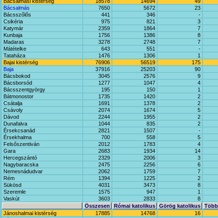
Bácsalmási kistérség
18578
14694
49
Bácsalmás
7650
5672
23
Bácsszőlős
441
346
-
Csikéria
975
821
3
Katymár
2359
1864
7
Kunbaja
1756
1386
8
Madaras
3278
2748
7
Mátételke
643
551
-
Tataháza
1476
1306
1
Bajai kistérség
76906
56519
175
Baja
37916
25203
90
Bácsbokod
3045
2576
9
Bácsborsód
1277
1047
4
Bácsszentgyörgy
195
150
1
Bátmonostor
1735
1420
2
Csátalja
1691
1378
2
Csávoly
2074
1674
5
Dávod
2244
1955
2
Dunafalva
1044
835
2
Érsekcsanád
2821
1507
-
Érsekhalma
700
558
5
Felsőszentiván
2012
1783
4
Gara
2683
1934
14
Hercegszántó
2329
2006
3
Nagybaracska
2475
2256
6
Nemesnádudvar
2062
1759
7
Rém
1394
1225
2
Sükösd
4031
3473
8
Szeremle
1575
947
1
Vaskút
3603
2833
8
Összesen
Római katolikus
Görög katolikus
Többi
Jánoshalmai kistérség
17885
14768
16