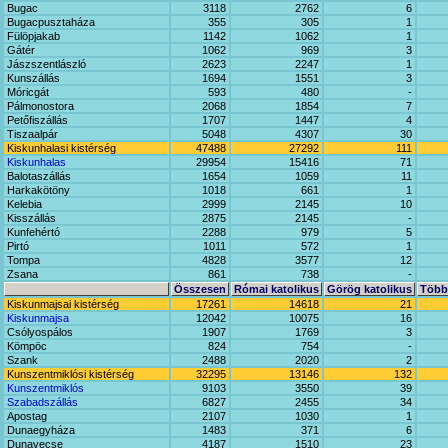
Bugac
3118
2762
6
Bugacpusztaháza
355
305
1
Fülöpjakab
1142
1062
1
Gátér
1062
969
3
Jászszentlászló
2623
2247
1
Kunszállás
1694
1551
3
Móricgát
593
480
-
Pálmonostora
2068
1854
7
Petőfiszállás
1707
1447
4
Tiszaalpár
5048
4307
30
Kiskunhalasi kistérség
47488
27292
111
Kiskunhalas
29954
15416
71
Balotaszállás
1654
1059
11
Harkakötöny
1018
661
1
Kelebia
2999
2145
10
Kisszállás
2875
2145
-
Kunfehértó
2288
979
5
Pirtó
1011
572
1
Tompa
4828
3577
12
Zsana
861
738
-
Összesen
Római katolikus
Görög katolikus
Többi
Kiskunmajsai kistérség
17261
14618
21
Kiskunmajsa
12042
10075
16
Csólyospálos
1907
1769
3
Kömpöc
824
754
-
Szank
2488
2020
2
Kunszentmiklósi kistérség
32295
13146
132
Kunszentmiklós
9103
3550
39
Szabadszállás
6827
2455
34
Apostag
2107
1030
1
Dunaegyháza
1483
371
6
Dunavecse
4187
1510
23