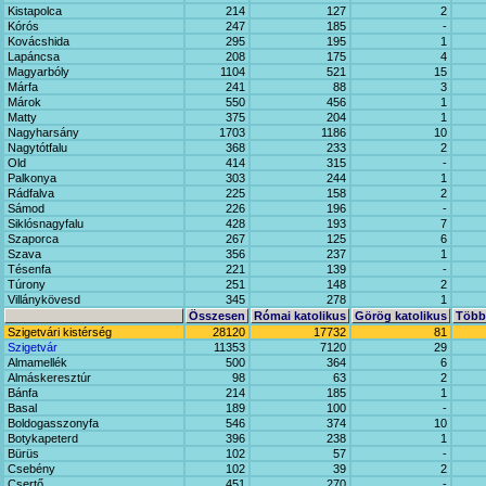
Kistapolca
214
127
2
Kórós
247
185
-
Kovácshida
295
195
1
Lapáncsa
208
175
4
Magyarbóly
1104
521
15
Márfa
241
88
3
Márok
550
456
1
Matty
375
204
1
Nagyharsány
1703
1186
10
Nagytótfalu
368
233
2
Old
414
315
-
Palkonya
303
244
1
Rádfalva
225
158
2
Sámod
226
196
-
Siklósnagyfalu
428
193
7
Szaporca
267
125
6
Szava
356
237
1
Tésenfa
221
139
-
Túrony
251
148
2
Villánykövesd
345
278
1
Összesen
Római katolikus
Görög katolikus
Többi
Szigetvári kistérség
28120
17732
81
Szigetvár
11353
7120
29
Almamellék
500
364
6
Almáskeresztúr
98
63
2
Bánfa
214
185
1
Basal
189
100
-
Boldogasszonyfa
546
374
10
Botykapeterd
396
238
1
Bürüs
102
57
-
Csebény
102
39
2
Csertő
451
270
-