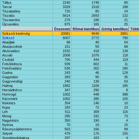
Tállya
2240
1749
80
Tarcal
3329
1518
188
Tiszaladány
720
85
24
Tiszalúc
5614
2693
132
Tiszatardos
275
186
21
Újcsanálos
875
165
25
Összesen
Római katolikus
Görög katolikus
Többi
Szikszói kistérség
20081
9549
2891
Szikszó
6007
2772
790
Abaújlak
98
40
54
Abaújszolnok
151
59
68
Alsóvadász
1532
418
139
Aszaló
2008
1076
118
Csobád
705
444
119
Felsődobsza
939
602
11
Felsővadász
530
302
180
Gadna
243
46
129
Gagybátor
283
95
35
Gagyvendégi
240
136
63
Halmaj
1892
1169
185
Hernádkércs
347
290
8
Homrogd
1002
448
388
Kázsmárk
1002
285
105
Kiskinizs
354
146
10
Kupa
183
72
23
Léh
511
309
116
Monaj
295
192
73
Nagykinizs
350
190
4
Nyésta
70
19
15
Rásonysápberencs
563
166
99
Selyeb
479
170
155
Szentistvánbaksa
297
103
4