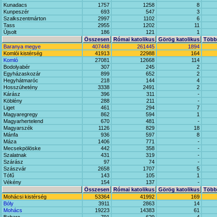
Kunadacs
1757
1258
8
Kunpeszér
693
547
3
Szalkszentmárton
2997
1102
6
Tass
2955
1202
11
Újsolt
186
121
1
Összesen
Római katolikus
Görög katolikus
Többi
Baranya megye
407448
261445
1894
Komlói kistérség
41913
22988
164
Komló
27081
12668
114
Bodolyabér
307
245
2
Egyházaskozár
899
652
2
Hegyhátmaróc
218
144
4
Hosszúhetény
3338
2491
2
Kárász
396
311
-
Köblény
288
211
-
Liget
461
294
7
Magyaregregy
862
594
1
Magyarhertelend
670
481
-
Magyarszék
1126
829
18
Mánfa
936
597
8
Máza
1406
771
-
Mecsekpölöske
442
358
-
Szalatnak
431
319
-
Szárász
97
74
-
Szászvár
2658
1707
5
Tófű
143
105
1
Vékény
154
137
-
Összesen
Római katolikus
Görög katolikus
Többi
Mohácsi kistérség
53364
41992
169
Bóly
3911
2863
14
Mohács
19223
14383
61