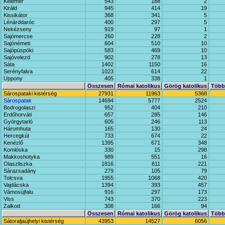
Kelemér
543
188
2
Királd
945
414
19
Kissikátor
368
341
5
Lénárddaróc
400
297
5
Nekézseny
919
97
1
Sajómercse
260
228
2
Sajónémeti
604
510
10
Sajópüspöki
583
469
10
Sajóvelezd
902
278
13
Sáta
1402
1150
16
Serényfalva
1023
614
22
Uppony
405
338
1
Összesen
Római katolikus
Görög katolikus
Többi
Sárospataki kistérség
27931
11963
5368
Sárospatak
14694
5777
2524
Bodrogolaszi
952
404
210
Erdőhorváti
657
285
146
Györgytarló
605
246
113
Háromhuta
165
130
24
Hercegkút
733
674
22
Kenézlő
1395
671
348
Komlóska
330
15
298
Makkoshotyka
989
551
16
Olaszliszka
1816
811
221
Sárazsadány
279
105
79
Tolcsva
1955
1068
420
Vajdácska
1394
393
457
Vámosújfalu
916
297
173
Viss
743
370
223
Zalkod
308
166
94
Összesen
Római katolikus
Görög katolikus
Többi
Sátoraljaújhelyi kistérség
43953
14527
6056