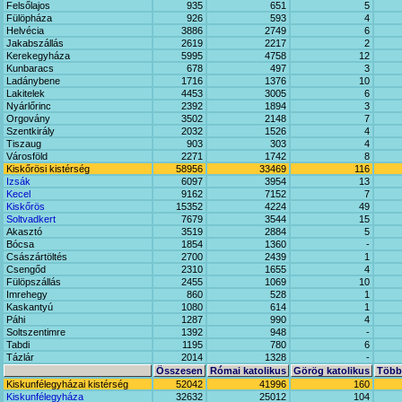
Felsőlajos
935
651
5
Fülöpháza
926
593
4
Helvécia
3886
2749
6
Jakabszállás
2619
2217
2
Kerekegyháza
5995
4758
12
Kunbaracs
678
497
3
Ladánybene
1716
1376
10
Lakitelek
4453
3005
6
Nyárlőrinc
2392
1894
3
Orgovány
3502
2148
7
Szentkirály
2032
1526
4
Tiszaug
903
303
4
Városföld
2271
1742
8
Kiskőrösi kistérség
58956
33469
116
Izsák
6097
3954
13
Kecel
9162
7152
7
Kiskőrös
15352
4224
49
Soltvadkert
7679
3544
15
Akasztó
3519
2884
5
Bócsa
1854
1360
-
Császártöltés
2700
2439
1
Csengőd
2310
1655
4
Fülöpszállás
2455
1069
10
Imrehegy
860
528
1
Kaskantyú
1080
614
1
Páhi
1287
990
4
Soltszentimre
1392
948
-
Tabdi
1195
780
6
Tázlár
2014
1328
-
Összesen
Római katolikus
Görög katolikus
Többi
Kiskunfélegyházai kistérség
52042
41996
160
Kiskunfélegyháza
32632
25012
104