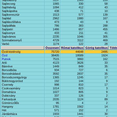
Sajóbábony
3137
1305
226
Sajóecseg
1065
330
58
Sajóhidvég
1094
412
43
Sajókápolna
438
71
10
Sajókeresztúr
1513
577
139
Sajólád
2962
1980
167
Sajólászlófalva
473
43
9
Sajópálfala
786
383
288
Sajópetri
1486
657
455
Sajósenye
433
211
41
Sajóvámos
2235
1046
305
Szirmabesenyő
4729
3112
469
Varbó
1174
122
28
Összesen
Római katolikus
Görög katolikus
Többi
Ózdi kistérség
75720
44648
2495
Ózd
38405
19589
1924
Putnok
7515
3860
162
Arló
4123
3626
33
Bánréve
1449
849
35
Borsodbóta
934
727
6
Borsodnádasd
3592
2837
35
Borsodszentgyörgy
1365
1245
17
Bükkmogyorósd
192
144
9
Csernely
998
810
17
Csokvaomány
1014
823
3
Domaháza
1027
805
9
Dubicsány
337
126
2
Farkaslyuk
2035
1124
89
Gömörszőlős
95
4
2
Hangony
1781
1562
14
Hét
571
152
2
Járdánháza
1933
1441
30