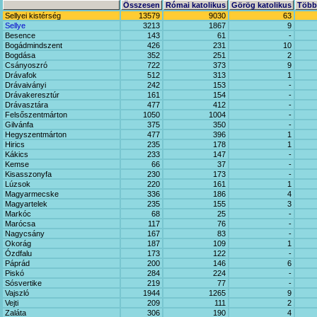
Összesen
Római katolikus
Görög katolikus
Többi
Sellyei kistérség
13579
9030
63
Sellye
3213
1867
9
Besence
143
61
-
Bogádmindszent
426
231
10
Bogdása
352
251
2
Csányoszró
722
373
9
Drávafok
512
313
1
Drávaiványi
242
153
-
Drávakeresztúr
161
154
-
Drávasztára
477
412
-
Felsőszentmárton
1050
1004
-
Gilvánfa
375
350
-
Hegyszentmárton
477
396
1
Hirics
235
178
1
Kákics
233
147
-
Kemse
66
37
-
Kisasszonyfa
230
173
-
Lúzsok
220
161
1
Magyarmecske
336
186
4
Magyartelek
235
155
3
Markóc
68
25
-
Marócsa
117
76
-
Nagycsány
167
83
-
Okorág
187
109
1
Ózdfalu
173
122
-
Páprád
200
146
6
Piskó
284
224
-
Sósvertike
219
77
-
Vajszló
1944
1265
9
Vejti
209
111
2
Zaláta
306
190
4