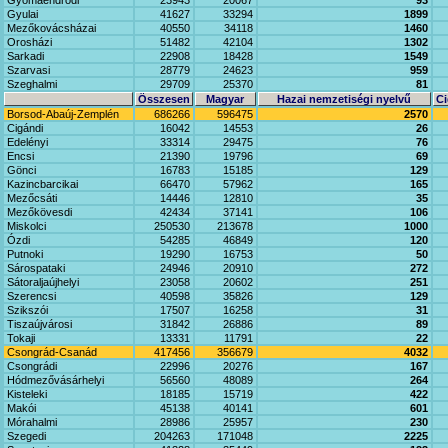
Gyomaendrődi
23943
20067
93
Gyulai
41627
33294
1899
Mezőkovácsházai
40550
34118
1460
Orosházi
51482
42104
1302
Sarkadi
22908
18428
1549
Szarvasi
28779
24623
959
Szeghalmi
29709
25370
81
Összesen
Magyar
Hazai nemzetiségi nyelvű
Ci
Borsod-Abaúj-Zemplén
686266
596475
2570
Cigándi
16042
14553
26
Edelényi
33314
29475
76
Encsi
21390
19796
69
Gönci
16783
15185
129
Kazincbarcikai
66470
57962
165
Mezőcsáti
14446
12810
35
Mezőkövesdi
42434
37141
106
Miskolci
250530
213678
1000
Ózdi
54285
46849
120
Putnoki
19290
16753
50
Sárospataki
24946
20910
272
Sátoraljaújhelyi
23058
20602
251
Szerencsi
40598
35826
129
Szikszói
17507
16258
31
Tiszaújvárosi
31842
26886
89
Tokaji
13331
11791
22
Csongrád-Csanád
417456
356679
4032
Csongrádi
22996
20276
167
Hódmezővásárhelyi
56560
48089
264
Kisteleki
18185
15719
422
Makói
45138
40141
601
Mórahalmi
28986
25957
230
Szegedi
204263
171048
2225