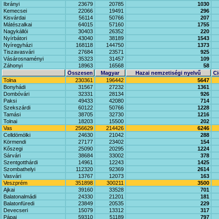
Ibrányi
23679
20785
1030
Kemecsei
22066
19491
296
Kisvárdai
56114
50766
207
Mátészalkai
64015
57160
1755
Nagykállói
30403
26352
220
Nyírbátori
43040
38189
1543
Nyíregyházi
168118
144750
1373
Tiszavasvári
27684
23571
925
Vásárosnaményi
35323
31457
109
Záhonyi
18963
16568
58
Összesen
Magyar
Hazai nemzetiségi nyelvű
Ci
Tolna
230361
196442
5647
Bonyhádi
31567
27232
1361
Dombóvári
32331
28134
926
Paksi
49433
42080
714
Szekszárdi
60122
50766
1228
Tamási
38705
32730
1216
Tolnai
18203
15500
202
Vas
256629
214426
6246
Celldömölki
24630
21042
288
Körmendi
27177
23402
154
Kőszegi
25090
20295
1224
Sárvári
38684
33002
378
Szentgotthárdi
14961
12243
1425
Szombathelyi
112320
92369
2614
Vasvári
13767
12073
163
Veszprém
351898
300211
3500
Ajkai
39160
33528
701
Balatonalmádi
24330
21201
181
Balatonfüredi
23849
20535
229
Devecseri
15079
13312
317
Pápai
59310
51189
797