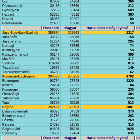
Egri
87939
74204
306
Füzesabonyi
30416
25669
212
Gyöngyösi
72252
63184
689
Hatvani
52828
46012
383
Hevesi
35036
30207
90
Pétervásárai
21433
18716
58
Összesen
Magyar
Hazai nemzetiségi nyelvű
Ci
Jász-Nagykun-Szolnok
386594
329563
2317
Jászapáti
33172
28888
158
Jászberényi
51274
44246
295
Karcagi
43226
37565
74
Kunhegyesi
20045
17998
58
Kunszentmártoni
36147
29505
388
Mezőtúri
28191
23405
317
Szolnoki
118241
99882
816
Tiszafüredi
19559
16439
149
Törökszentmiklósi
36739
31635
62
Komárom-Esztergom
304568
255255
4702
Esztergomi
93784
78728
2320
Kisbéri
20284
17255
84
Komáromi
39863
33887
235
Oroszlányi
26163
21520
304
Tatabányai
85691
70750
1246
Tatai
38783
33115
513
Nógrád
202427
175793
2881
Balassagyarmati
40326
34659
370
Bátonyterenyei
21789
18650
263
Pásztói
31729
27506
269
Rétsági
24395
21395
315
Salgótarjáni
64601
56119
1028
Szécsényi
19587
17464
636
Összesen
Magyar
Hazai nemzetiségi nyelvű
Ci