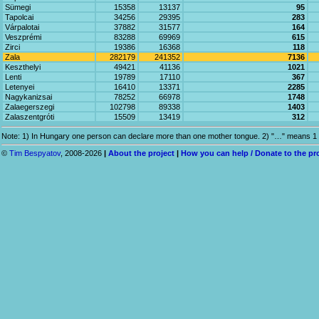
Sümegi
15358
13137
95
Tapolcai
34256
29395
283
Várpalotai
37882
31577
164
Veszprémi
83288
69969
615
Zirci
19386
16368
118
Zala
282179
241352
7136
Keszthelyi
49421
41136
1021
Lenti
19789
17110
367
Letenyei
16410
13371
2285
Nagykanizsai
78252
66978
1748
Zalaegerszegi
102798
89338
1403
Zalaszentgróti
15509
13419
312
Note: 1) In Hungary one person can declare more than one mother tongue. 2) "…" means 1 
©
Tim Bespyatov
, 2008-2026
|
About the project
|
How you can help / Donate to the pr