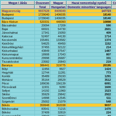
Megye / Járás
Összesen
Magyar
Hazai nemzetiségi nyelvű
Ci
Total
Hungarian
Domestic minorities' languages
Magyarország
9937628
8409049
147723
Budapest
1729040
1406035
18140
Budapest
1729040
1406035
18140
Bács-Kiskun
520331
448393
10898
Bácsalmási
20094
17209
590
Bajai
66501
54730
2601
Jánoshalmai
17341
15050
409
Kalocsai
52497
44130
1714
Kecskeméti
155481
133582
1374
Kiskőrösi
54625
49450
1152
Kiskunfélegyházi
37455
32122
214
Kiskunhalasi
43849
37547
1487
Kiskunmajsai
18908
17043
807
Kunszentmiklósi
29998
26687
331
Tiszakécskei
23582
20843
219
Baranya
386441
319775
20195
Bólyi
11956
9927
1424
Hegyháti
12744
11281
773
Komlói
35489
29193
1291
Mohácsi
35164
28529
3512
Pécsi
189036
156139
6091
Pécsváradi
11931
9280
1600
Sellyei
14192
11960
1523
Siklósi
35929
29842
2922
Szentlőrinci
14998
12545
511
Szigetvári
25002
21079
548
Békés
359948
302038
9037
Békéscsabai
83541
71215
1470
Békési
37409
32819
224