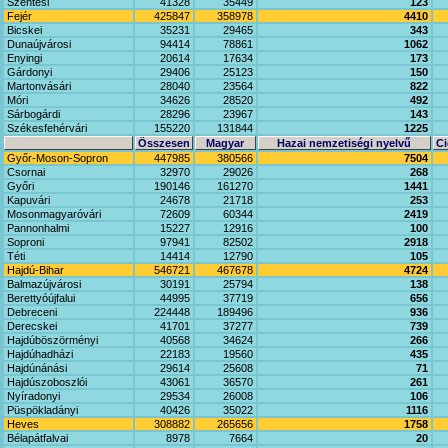
Szentesi
41328
35449
123
Fejér
425847
358978
4410
Bicskei
35231
29465
343
Dunaújvárosi
94414
78861
1062
Enyingi
20614
17634
173
Gárdonyi
29406
25123
150
Martonvásári
28040
23564
822
Móri
34626
28520
492
Sárbogárdi
28296
23967
143
Székesfehérvári
155220
131844
1225
Összesen
Magyar
Hazai nemzetiségi nyelvű
Ci
Győr-Moson-Sopron
447985
380566
7504
Csornai
32970
29026
268
Győri
190146
161270
1441
Kapuvári
24678
21718
253
Mosonmagyaróvári
72609
60344
2419
Pannonhalmi
15227
12916
100
Soproni
97941
82502
2918
Téti
14414
12790
105
Hajdú-Bihar
546721
467678
4724
Balmazújvárosi
30191
25794
138
Berettyóújfalui
44995
37719
656
Debreceni
224448
189496
936
Derecskei
41701
37277
739
Hajdúböszörményi
40568
34624
266
Hajdúhadházi
22183
19560
435
Hajdúnánási
29614
25608
71
Hajdúszoboszlói
43061
36570
261
Nyíradonyi
29534
26008
106
Püspökladányi
40426
35022
1116
Heves
308882
265656
1758
Bélapátfalvai
8978
7664
20