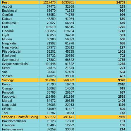
Pest
1217476
1033701
14709
Aszódi
37472
32868
233
Budakeszi
83670
71383
924
Ceglédi
88952
74788
996
Dabasi
48289
41964
530
Dunakeszi
79527
66384
549
Érdi
116510
96815
1275
Gödöllői
139826
119754
1743
Gyáli
40853
34220
391
Monori
65983
56093
508
Nagykátai
71992
61978
658
Nagykőrösi
27977
23812
297
Pilisvörösvári
53201
45725
1601
Ráckevei
35732
30550
702
Szentendrei
77802
66842
1765
Szigetszentmiklósi
110448
91642
1265
Szobi
24875
21544
221
Váci
67341
57439
554
Vecsési
47026
39900
497
Somogy
317307
268592
9328
Barcsi
23793
19253
2010
Csurgói
16862
14868
619
Fonyódi
33785
28187
637
Kaposvári
118496
101936
2529
Marcali
34472
29335
1405
Nagyatádi
26003
22913
1176
Siófoki
51099
41427
809
Tabi
12797
10673
143
Szabolcs-Szatmár-Bereg
559272
491441
7989
Baktalórántházai
19123
17080
151
Csengeri
13485
12222
108
Fehérgyarmati
37259
33050
214