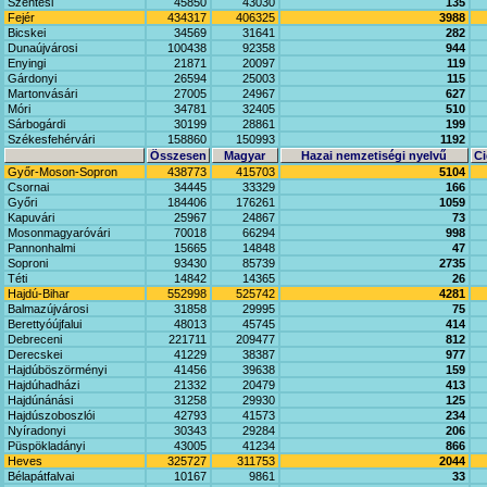
Szentesi
45850
43030
135
Fejér
434317
406325
3988
Bicskei
34569
31641
282
Dunaújvárosi
100438
92358
944
Enyingi
21871
20097
119
Gárdonyi
26594
25003
115
Martonvásári
27005
24967
627
Móri
34781
32405
510
Sárbogárdi
30199
28861
199
Székesfehérvári
158860
150993
1192
Összesen
Magyar
Hazai nemzetiségi nyelvű
Ci
Győr-Moson-Sopron
438773
415703
5104
Csornai
34445
33329
166
Győri
184406
176261
1059
Kapuvári
25967
24867
73
Mosonmagyaróvári
70018
66294
998
Pannonhalmi
15665
14848
47
Soproni
93430
85739
2735
Téti
14842
14365
26
Hajdú-Bihar
552998
525742
4281
Balmazújvárosi
31858
29995
75
Berettyóújfalui
48013
45745
414
Debreceni
221711
209477
812
Derecskei
41229
38387
977
Hajdúböszörményi
41456
39638
159
Hajdúhadházi
21332
20479
413
Hajdúnánási
31258
29930
125
Hajdúszoboszlói
42793
41573
234
Nyíradonyi
30343
29284
206
Püspökladányi
43005
41234
866
Heves
325727
311753
2044
Bélapátfalvai
10167
9861
33