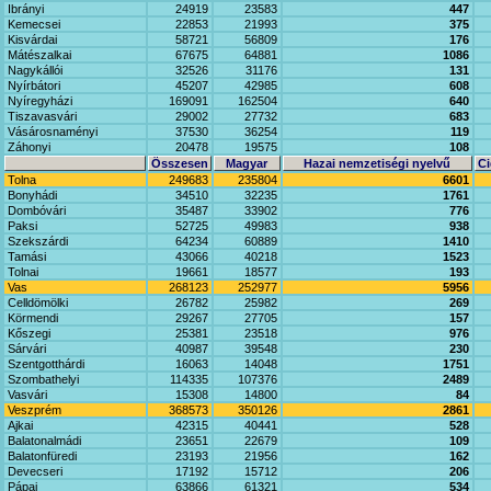
Ibrányi
24919
23583
447
Kemecsei
22853
21993
375
Kisvárdai
58721
56809
176
Mátészalkai
67675
64881
1086
Nagykállói
32526
31176
131
Nyírbátori
45207
42985
608
Nyíregyházi
169091
162504
640
Tiszavasvári
29002
27732
683
Vásárosnaményi
37530
36254
119
Záhonyi
20478
19575
108
Összesen
Magyar
Hazai nemzetiségi nyelvű
Ci
Tolna
249683
235804
6601
Bonyhádi
34510
32235
1761
Dombóvári
35487
33902
776
Paksi
52725
49983
938
Szekszárdi
64234
60889
1410
Tamási
43066
40218
1523
Tolnai
19661
18577
193
Vas
268123
252977
5956
Celldömölki
26782
25982
269
Körmendi
29267
27705
157
Kőszegi
25381
23518
976
Sárvári
40987
39548
230
Szentgotthárdi
16063
14048
1751
Szombathelyi
114335
107376
2489
Vasvári
15308
14800
84
Veszprém
368573
350126
2861
Ajkai
42315
40441
528
Balatonalmádi
23651
22679
109
Balatonfüredi
23193
21956
162
Devecseri
17192
15712
206
Pápai
63866
61321
534