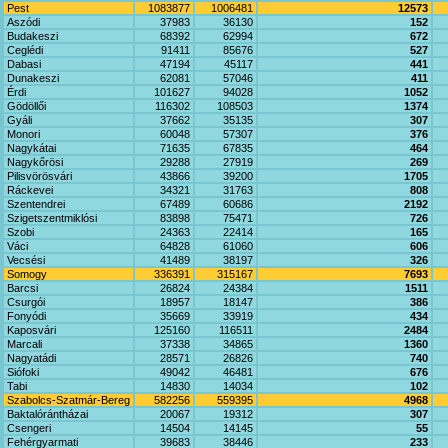
Pest
1083877
1006481
12573
Aszódi
37983
36130
152
Budakeszi
68392
62994
672
Ceglédi
91411
85676
527
Dabasi
47194
45117
441
Dunakeszi
62081
57046
411
Érdi
101627
94028
1052
Gödöllői
116302
108503
1374
Gyáli
37662
35135
307
Monori
60048
57307
376
Nagykátai
71635
67835
464
Nagykőrösi
29288
27919
269
Pilisvörösvári
43866
39200
1705
Ráckevei
34321
31763
808
Szentendrei
67489
60686
2192
Szigetszentmiklósi
83898
75471
726
Szobi
24363
22414
165
Váci
64828
61060
606
Vecsési
41489
38197
326
Somogy
336391
315167
7693
Barcsi
26824
24384
1511
Csurgói
18957
18147
386
Fonyódi
35669
33919
434
Kaposvári
125160
116511
2484
Marcali
37338
34865
1360
Nagyatádi
28571
26826
740
Siófoki
49042
46481
676
Tabi
14830
14034
102
Szabolcs-Szatmár-Bereg
582256
559395
4968
Baktalórántházai
20067
19312
307
Csengeri
14504
14145
55
Fehérgyarmati
39683
38446
233