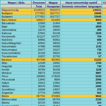
Megye / Járás
Összesen
Magyar
Hazai nemzetiségi nyelvű
Ci
Total
Hungarian
Domestic minorities' languages
Magyarország
10198315
9546374
135021
Budapest
1777921
1617717
15945
Budapest
1777921
1617717
15945
Bács-Kiskun
546517
514283
9003
Bácsalmási
22900
21454
593
Bajai
71190
64805
2858
Jánoshalmai
19279
18045
289
Kalocsai
57842
54148
1629
Kecskeméti
151127
143757
704
Kiskőrösi
58956
55852
688
Kiskunfélegyházi
40942
39043
172
Kiskunhalasi
47488
44588
1142
Kiskunmajsai
20477
19167
739
Kunszentmiklósi
32109
30632
132
Tiszakécskei
24207
22792
57
Baranya
407448
362463
21222
Bólyi
12248
10052
1784
Hegyháti
14369
13434
730
Komlói
39789
36338
1109
Mohácsi
39074
33156
4887
Pécsi
190900
173028
5530
Pécsváradi
12840
9684
2006
Sellyei
15913
13362
1834
Siklósi
38476
33962
2400
Szentlőrinci
16069
14557
379
Szigetvári
27770
24890
563
Békés
397791
370383
9842
Békéscsabai
92096
85793
2150
Békési
40724
39062
163