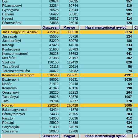
Egri
89674
87035
357
Füzesabonyi
32284
30744
110
Gyöngyösi
76528
72944
995
Hatvani
56422
53581
307
Hevesi
36817
34572
114
Pétervásárai
23835
23016
128
Összesen
Magyar
Hazai nemzetiségi nyelvű
Ci
Jász-Nagykun-Szolnok
415917
393510
2374
Jászapáti
35555
33716
124
Jászberényi
53220
50976
186
Karcagi
47423
44610
333
Kunhegyesi
21668
20783
38
Kunszentmártoni
39328
36693
441
Mezőtúri
31383
29197
302
Szolnoki
126150
119439
820
Tiszafüredi
21118
20114
56
Törökszentmiklósi
40072
37982
74
Komárom-Esztergom
316590
295271
4991
Esztergomi
96002
88631
3036
Kisbéri
21412
20448
64
Komáromi
41346
40126
190
Oroszlányi
28220
26213
264
Tatabányai
89826
82576
1067
Tatai
39784
37277
370
Nógrád
220261
210428
3005
Balassagyarmati
43424
41876
578
Bátonyterenyei
24433
23765
203
Pásztói
34058
33036
412
Rétsági
25929
24886
434
Salgótarjáni
71439
67079
758
Szécsényi
20978
19786
620
Összesen
Magyar
Hazai nemzetiségi nyelvű
Ci