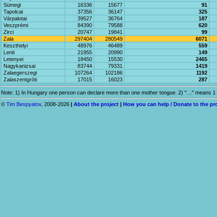
Sümegi
16336
15677
91
Tapolcai
37356
36147
325
Várpalotai
39527
36764
187
Veszprémi
84390
79588
620
Zirci
20747
19841
99
Zala
297404
280549
6071
Keszthelyi
48976
46489
559
Lenti
21955
20990
149
Letenyei
18450
15530
2465
Nagykanizsai
83744
79331
1419
Zalaegerszegi
107264
102186
1192
Zalaszentgróti
17015
16023
287
Note: 1) In Hungary one person can declare more than one mother tongue. 2) "…" means 1 
©
Tim Bespyatov
, 2008-2026
|
About the project
|
How you can help / Donate to the pr