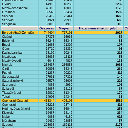
Gyomaendrődi
27040
25457
80
Gyulai
44915
40259
2232
Mezőkovácsházai
46116
43005
1178
Orosházi
56548
52454
1592
Sarkadi
25412
22441
1660
Szarvasi
31921
29996
669
Szeghalmi
33019
31916
118
Összesen
Magyar
Hazai nemzetiségi nyelvű
Ci
Borsod-Abaúj-Zemplén
744404
717191
2917
Cigándi
17376
16935
52
Edelényi
36246
35348
81
Encsi
21665
21302
107
Gönci
18710
18330
91
Kazincbarcikai
73199
70248
218
Mezőcsáti
15636
15113
53
Mezőkövesdi
46048
44817
133
Miskolci
268437
256858
1061
Ózdi
60893
58346
269
Putnoki
21237
20222
112
Sárospataki
27931
27321
140
Sátoraljaújhelyi
26577
25608
226
Szerencsi
44066
42930
106
Szikszói
18667
18125
67
Tiszaújvárosi
32810
31342
170
Tokaji
14906
14346
31
Csongrád-Csanád
433344
405106
3582
Csongrádi
25225
23741
116
Hódmezővásárhelyi
60669
56844
253
Kisteleki
19467
18142
234
Makói
49065
46180
616
Mórahalmi
29432
28056
57
Szegedi
203636
189113
2171