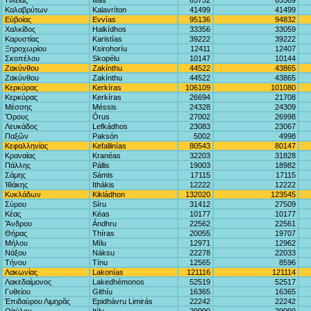
Ἠλείας
Ilías
65752
65569
Καλαβρύτων
Kalavríton
41499
41499
Εὐβοίας
Evvías
95136
94832
Χαλκίδος
Halkídhos
33356
33059
Καρυστίας
Karistías
39222
39222
Ξηροχωρίου
Ksirohoríu
12411
12407
Σκοπέλου
Skopélu
10147
10144
Ζακύνθου
Zakínthu
44522
43865
Ζακύνθου
Zakínthu
44522
43865
Κερκύρας
Kerkíras
106109
101080
Κερκύρας
Kerkíras
26694
21708
Μέσσης
Méssis
24328
24309
Ὄρους
Órus
27002
26998
Λευκάδος
Lefkádhos
23083
23067
Παξῶν
Paksón
5002
4998
Κεφαλληνίας
Kefallinías
80543
80147
Κραναίας
Kranéas
32203
31828
Πάλλης
Pállis
19003
18982
Σάμης
Sámis
17115
17115
Ἰθάκης
Ithákis
12222
12222
Κυκλάδων
Kikládhon
132020
123545
Σύρου
Síru
31412
27509
Κέας
Kéas
10177
10177
Ἄνδρου
Ándhru
22562
22561
Θήρας
Thíras
20055
19707
Μήλου
Mílu
12971
12962
Νάξου
Náksu
22278
22033
Τήνου
Tínu
12565
8596
Λακωνίας
Lakonías
121116
121114
Λακεδαίμονος
Lakedhémonos
52519
52517
Γυθείου
Githíu
16365
16365
Ἐπιδαύρου Λιμηρᾶς
Epidhávru Limirás
22242
22242