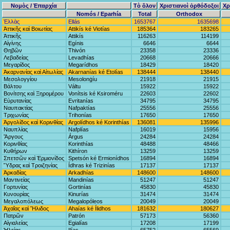
Νομὸς / Ἐπαρχία
Τὸ ὅλον
Χριστιανοὶ ὀρθόδοξοι
Χρ
Nomós / Eparhía
Total
Orthodox
Ἑλλὰς
Ellás
1653767
1635698
Ἀττικῆς καὶ Βοιωτίας
Attikís ké Viotías
185364
183265
Ἀττικῆς
Attikís
116263
114199
Αἰγίνης
Egínis
6646
6644
Θηβῶν
Thivón
23358
23336
Λεβαδείας
Levadhías
20668
20666
Μεγαρίδος
Megarídhos
18429
18420
Ἀκαρνανίας καὶ Αἰτωλίας
Akarnanías ké Etolías
138444
138440
Μεσολογγίου
Mesolonġíu
21918
21915
Βάλτου
Váltu
15922
15922
Βονίτσης καὶ Ξηρομέρου
Vonítsis ké Ksiroméru
22603
22602
Εὐρυτανίας
Evritanías
34795
34795
Ναυπακτίας
Nafpaktías
25556
25556
Τριχωνίας
Trihonías
17650
17650
Ἀργολίδος καὶ Κορινθίας
Argolídhos ké Korinthías
136081
135996
Ναυπλίας
Nafplías
16019
15956
Ἄργους
Árgus
24284
24284
Κορινθίας
Korinthías
48488
48466
Κυθήρων
Kithíron
13259
13259
Σπετσῶν καὶ Ἑρμιονίδος
Spetsón ké Ermionídhos
16894
16894
Ὕδρας καὶ Τροιζηνίας
Ídhras ké Trizinías
17137
17137
Ἀρκαδίας
Arkadhías
148600
148600
Μαντινείας
Mandinías
51247
51247
Γορτυνίας
Gortinías
45830
45830
Κυνουρίας
Kinurías
31474
31474
Μεγαλοπόλεως
Megalopóleos
20049
20049
Ἀχαΐας καὶ Ἤλιδος
Ahaías ké Ílidhos
181632
180627
Πατρῶν
Patrón
57173
56360
Αἰγιαλείας
Egialías
17208
17199