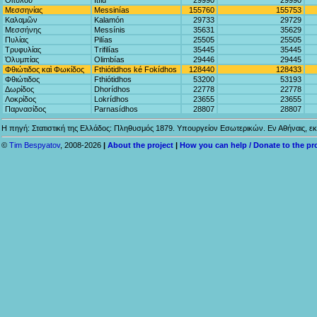
Οἰτύλου
Itílu
29990
29990
Μεσσηνίας
Messinías
155760
155753
Καλαμῶν
Kalamón
29733
29729
Μεσσήνης
Messínis
35631
35629
Πυλίας
Pilías
25505
25505
Τρυφυλίας
Trifilías
35445
35445
Ὀλυμπίας
Olimbías
29446
29445
Φθιώτιδος καὶ Φωκίδος
Fthiótidhos ké Fokídhos
128440
128433
Φθιώτιδος
Fthiótidhos
53200
53193
Δωρίδος
Dhorídhos
22778
22778
Λοκρίδος
Lokrídhos
23655
23655
Παρνασίδος
Parnasídhos
28807
28807
Η πηγή: Στατιστική της Ελλάδος: Πληθυσμός 1879. Υπουργείον Εσωτερικών. Εν Αθήναις, εκ
©
Tim Bespyatov
, 2008-2026
|
About the project
|
How you can help / Donate to the pr