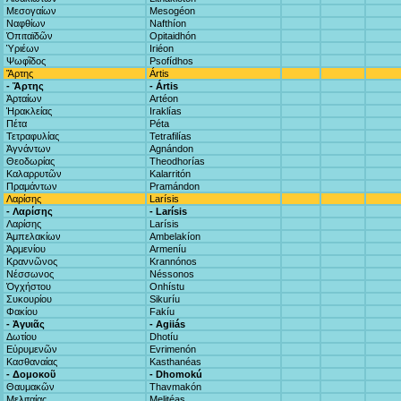
Μεσογαίων
Mesogéon
Ναφθίων
Nafthíon
Ὀπιταϊδῶν
Opitaidhón
Ὑριέων
Iriéon
Ψωφῖδος
Psofídhos
Ἄρτης
Ártis
- Ἄρτης
- Ártis
Ἀρταίων
Artéon
Ἡρακλείας
Iraklías
Πέτα
Péta
Τετραφυλίας
Tetrafilías
Ἀγνάντων
Agnándon
Θεοδωρίας
Theodhorías
Καλαρρυτῶν
Kalarritón
Πραμάντων
Pramándon
Λαρίσης
Larísis
- Λαρίσης
- Larísis
Λαρίσης
Larísis
Ἀμπελακίων
Ambelakíon
Ἀρμενίου
Armeníu
Κραννῶνος
Krannónos
Νέσσωνος
Néssonos
Ὀγχήστου
Onhístu
Συκουρίου
Sikuríu
Φακίου
Fakíu
- Ἀγυιᾶς
- Agiiás
Δωτίου
Dhotíu
Εὐρυμενῶν
Evrimenón
Κασθαναίας
Kasthanéas
- Δομοκοῦ
- Dhomokú
Θαυμακῶν
Thavmakón
Μελιταίας
Melitéas