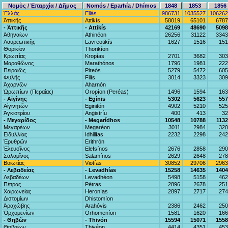
Νομὸς / Ἐπαρχία / Δῆμος
Nomós / Eparhía / Dhímos
1848
1853
1856
Ἑλλάς
Ellás
986731
1035527
106262
Ἀττικῆς
Attikís
58019
65101
6787
- Ἀττικῆς
- Attikís
42169
48690
5098
Ἀθηναίων
Athinéon
26256
31122
3343
Λαυρεωτικῆς
Lavreotikís
1627
1516
151
Θορικίον
Thorikíon
Κρωπίας
Kropías
2701
3682
303
Μαραθῶνος
Marathónos
1796
1981
222
Πειραιῶς
Pireós
5279
5472
605
Φυλῆς
Filís
3014
3323
309
Ἀχαρνῶν
Aharnón
Ὠρωπίων (Περαίας)
Oropíon (Peréas)
1496
1594
163
- Αἰγίνης
- Egínis
5302
5623
557
Αἰγινητῶν
Eginitón
4902
5210
525
Ἀγκιστρίου
Anġistríu
400
413
32
- Μεγαρίδος
- Megarídhos
10548
10788
113
Μεγαρέων
Megaréon
3011
2984
320
Εἰδυλλίας
Idhillías
2232
2298
242
Ἐρυθρῶν
Erithrón
Ἐλευσῖνος
Elefsínos
2676
2858
290
Σαλαμῖνος
Salamínos
2629
2648
278
Βοιωτίας
Viotías
30852
29706
2963
- Λεβαδείας
- Levadhías
15258
14635
1404
Λεβαδέων
Levadhéon
5498
5158
462
Πέτρας
Pétras
2896
2678
251
Χαιρωνείας
Heronías
2897
2717
274
Διστομίων
Dhistomíon
Ἀραχώβης
Arahóvis
2386
2462
250
Ὀρχομενίων
Orhomeníon
1581
1620
166
- Θηβῶν
- Thivón
15594
15071
1558
Θηβαίων
Thivéon
4414
4351
453