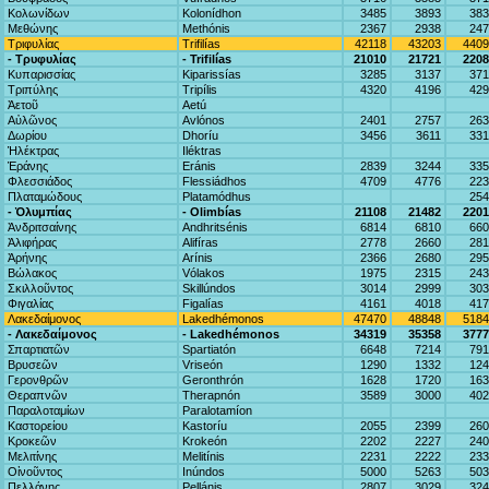
Κολωνίδων
Kolonídhon
3485
3893
383
Μεθώνης
Methónis
2367
2938
247
Τριφυλίας
Trifilías
42118
43203
4409
- Τρυφυλίας
- Trifilías
21010
21721
2208
Κυπαρισσίας
Kiparissías
3285
3137
371
Τριπύλης
Tripílis
4320
4196
429
Ἀετοῦ
Aetú
Αὐλῶνος
Avlónos
2401
2757
263
Δωρίου
Dhoríu
3456
3611
331
Ἡλέκτρας
Iléktras
Ἐράνης
Eránis
2839
3244
335
Φλεσσιάδος
Flessiádhos
4709
4776
223
Πλαταμώδους
Platamódhus
254
- Ὀλυμπίας
- Olimbías
21108
21482
2201
Ἀνδριτσαίνης
Andhritsénis
6814
6810
660
Ἀλιφήρας
Alifíras
2778
2660
281
Ἀρήνης
Arínis
2366
2680
295
Βώλακος
Vólakos
1975
2315
243
Σκιλλοῦντος
Skillúndos
3014
2999
303
Φιγαλίας
Figalías
4161
4018
417
Λακεδαίμονος
Lakedhémonos
47470
48848
5184
- Λακεδαίμονος
- Lakedhémonos
34319
35358
3777
Σπαρτιατῶν
Spartiatón
6648
7214
791
Βρυσεῶν
Vriseón
1290
1332
124
Γερονθρῶν
Geronthrón
1628
1720
163
Θεραπνῶν
Therapnón
3589
3000
402
Παραλοταμίων
Paralotamíon
Καστορείου
Kastoríu
2055
2399
260
Κροκεῶν
Krokeón
2202
2227
240
Μελιτίνης
Melitínis
2231
2222
233
Οἰνοῦντος
Inúndos
5000
5263
503
Πελλάνης
Pellánis
2807
3029
324