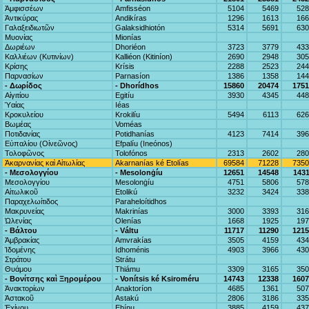
Ἀμφισσέων
Amfisséon
5104
5469
528
Ἀντικύρας
Andikíras
1296
1613
166
Γαλαξειδιωτῶν
Galaksidhiotón
5314
5691
630
Μυονίας
Mionías
Δωριέων
Dhoriéon
3723
3779
433
Καλλιέων (Κυτινίων)
Kalliéon (Kitiníon)
2690
2948
305
Κρίσης
Krísis
2288
2523
244
Παρνασίων
Parnasíon
1386
1358
144
- Δωρίδος
- Dhorídhos
15860
20474
1751
Αἰγιτίου
Egitíu
3930
4345
448
Ὑαίας
Iéas
Κροκυλείου
Krokilíu
5494
6113
626
Βωμέας
Voméas
Ποτιδανίας
Potidhanías
4123
7414
396
Εὐπαλίου (Οἰνεῶνος)
Efpalíu (Ineónos)
Τολοφῶνος
Tolofónos
2313
2602
280
Ἀκαρνανίας καὶ Αἰτωλίας
Akarnanías ké Etolías
69584
71228
7350
- Μεσολογγίου
- Mesolonġíu
12651
14548
143
Μεσολογγίου
Mesolonġíu
4751
5806
578
Αἰτωλικοῦ
Etolikú
3232
3424
338
Παραχελωίτιδος
Paraheloítidhos
Μακρυνείας
Makrinías
3000
3393
316
Ὠλενίας
Olenías
1668
1925
197
- Βάλτου
- Váltu
11717
11290
1215
Ἀμβρακίας
Amvrakías
3505
4159
434
Ἰδομένης
Idhoménis
4903
3966
430
Στράτου
Strátu
Θυάμου
Thiámu
3309
3165
350
- Βονίτσης καὶ Ξηρομέρου
- Vonítsis ké Ksiroméru
14743
12338
1607
Ἀνακτορίων
Anaktoríon
4685
1361
507
Ἀστακοῦ
Astakú
2806
3186
335
Ἐχίνου
Ehínu
3885
4159
437