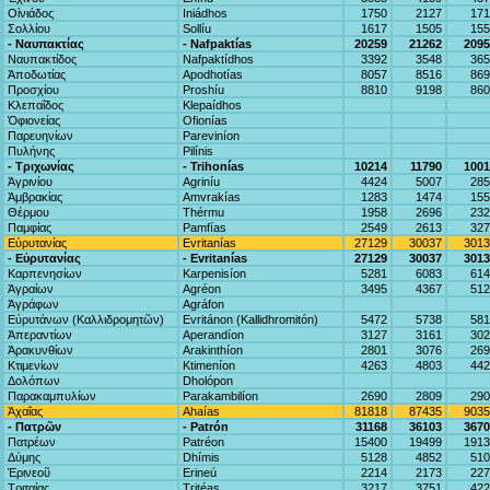
Οἰνιάδος
Iniádhos
1750
2127
171
Σολλίου
Sollíu
1617
1505
155
- Ναυπακτίας
- Nafpaktías
20259
21262
2095
Ναυπακτίδος
Nafpaktídhos
3392
3548
365
Ἀποδωτίας
Apodhotías
8057
8516
869
Προσχίου
Proshíu
8810
9198
860
Κλεπαΐδος
Klepaídhos
Ὀφιονείας
Ofionías
Παρευηνίων
Pareviníon
Πυλήνης
Pilínis
- Τριχωνίας
- Trihonías
10214
11790
1001
Ἀγρινίου
Agriníu
4424
5007
285
Ἀμβρακίας
Amvrakías
1283
1474
155
Θέρμου
Thérmu
1958
2696
232
Παμφίας
Pamfías
2549
2613
327
Εὐρυτανίας
Evritanías
27129
30037
3013
- Εὐρυτανίας
- Evritanías
27129
30037
3013
Καρπενησίων
Karpenisíon
5281
6083
614
Ἀγραίων
Agréon
3495
4367
512
Ἀγράφων
Agráfon
Εὐρυτάνων (Καλλιδρομητῶν)
Evritánon (Kallidhromitón)
5472
5738
581
Ἀπεραντίων
Aperandíon
3127
3161
302
Ἀρακυνθίων
Arakinthíon
2801
3076
269
Κτιμενίων
Ktimeníon
4263
4803
442
Δολόπων
Dholópon
Παρακαμπυλίων
Parakambilíon
2690
2809
290
Ἀχαΐας
Ahaías
81818
87435
9035
- Πατρῶν
- Patrón
31168
36103
3670
Πατρέων
Patréon
15400
19499
1913
Δύμης
Dhímis
5128
4852
510
Ἐρινεοῦ
Erineú
2214
2173
227
Τριταίας
Tritéas
3217
3751
422