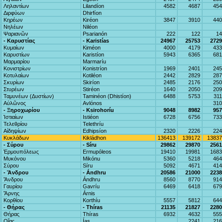
Ληλαντίων
Lilandíon
4582
4687
454
Διρφύων
Dhirfíon
Κηρέων
Kiréon
3847
3910
440
Νηλέων
Niléon
Ψαριανῶν
Psarianón
222
122
14
- Καρυστίας
- Karistías
24967
25753
2729
Κυμαίων
Kiméon
4000
4179
433
Καρυστίων
Karistíon
5943
6365
681
Μαρμαρίου
Marmaríu
Κονιστρίων
Konistríon
1969
2401
245
Κοτυλαίων
Kotiléon
2442
2829
287
Σκυρίων
Skiríon
2485
2176
250
Στυρέων
Stiréon
1640
2050
209
Ταμυνέων (Δυστίων)
Taminéon (Dhistíon)
6488
5753
31
Αὐλῶνος
Avlónos
310
- Ξηροχωρίου
- Ksirohoríu
9048
8982
957
Ἱστιαίων
Istiéon
6728
6756
733
Τελεθρίου
Telethríu
Αἰδηψίων
Edhipsíon
2320
2226
224
Κυκλάδων
Kikládhon
136413
139172
13837
- Σύρου
- Síru
29862
29870
2561
Ἑρμουπόλεως
Ermupóleos
19410
19981
1683
Μυκόνου
Mikónu
5360
5218
464
Σύρου
Síru
5092
4671
414
- Ἄνδρου
- Ándhru
20586
21000
2238
Ἄνδρου
Ándhru
8560
8770
914
Γαυρίου
Gavríu
6469
6418
679
Ἄρνης
Árnis
Κορθίου
Korthíu
5557
5812
644
- Θήρας
- Thíras
21135
21827
2280
Θήρας
Thíras
6932
4632
555
Οἴας
Ías
2241
216