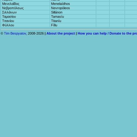
Μενελαΐδος
Menelaídhos
Νεβροπόλεως
Nevropóleos
Σιλλάνων
Sillánon
Ταμασίου
Tamasíu
Τιτανίου
Titaníu
Φύλλου
Fíllu
©
Tim Bespyatov
, 2008-2026
|
About the project
|
How you can help / Donate to the pr