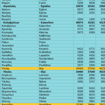
Φαρῶν
Farón
5209
5828
596
- Αἰγιαλείας
- Egialías
10576
10141
1050
Αἰγιέων
Egiéon
6572
6484
654
Αἰγείρας
Egíras
2500
2202
222
Ἀκράτας
Akrátas
Βουρῶν
Vurón
1504
1455
173
- Καλαβρύτων
- Kalavríton
40074
41191
4314
Καλαβρύτων
Kalavríton
6518
6676
745
Ἀροανίας
Aroanías
4771
4857
501
Κλειτορίας
Klitorías
5973
6369
666
Καλλιφωνίας
Kallifonías
Σουδενῶν
Sudhenón
Παΐων
Paíon
Λευκασίου
Lefkasíu
Κερπινῆς
Kerpinís
5412
5771
591
Κράθιδος
Kráthidhos
1993
1986
203
Λαπαθῶν
Lapathón
4159
4426
456
Νωνάκριδος
Nonákridhos
5033
4893
497
Φελλόης
Fellóis
2838
2904
292
Ψωφῖδος
Psofídhos
3377
3309
360
Ἠλείας
Ilías
34484
37549
4023
- Ἠλείας
- Ilías
34484
37549
4023
Λετρίνων
Letrínon
7936
8356
899
Βουπρασίων
Vuprasíon
1995
2855
301
Ἤλιδος
Ílidhos
3456
3747
380
Ἐλίσσης
Elíssis
Λαμπείας
Lambías
5205
5410
612
Μυρτουντίων
Mirtundíon
4008
4696
446
Ὀλυμπίων
Olimbíon
5259
5670
586
Πηνειΐων
Piniΐon
3966
3924
496
Ὠλένης
Olénis
2659
2891
300
Ἀργολίδος
Argolídhos
70785
74864
7832