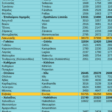
Σελλασίας
Sellasías
1668
1758
180
Τρινάσου
Trinásu
1039
1003
11
Φάριδος
Fáridhos
2606
2528
264
Φελλίας
Fellías
1556
1663
177
- Ἐπιδαύρου Λιμηρᾶς
- Epidhávru Limirás
13151
13490
1406
Ἀσωποῦ
Asopú
3010
3357
353
Βοιῶν
Vión
2916
3081
312
Ἕλους
Élus
2391
2147
220
Ζάρακος
Zárakos
2039
2233
248
Μονεμβασίας
Monemvasías
2795
2672
271
Λακωνικῆς
Lakonikís
38379
37998
3875
- Γυθείου
- Githíu
11934
12420
1266
Γυθείου
Githíu
2421
2405
265
Καρυουπόλεως
Kariupóleos
1780
2230
229
Λαγείας
Lagías
2197
1790
177
Μαλευρίου
Malevríu
3485
3754
377
Τευθρώνης (Κολοκυνθίου)
Tefthrónis (Kolokinthíu)
2051
2241
216
- Κυθήρων
- Kithíron
Κυθηρίων
Kithiríon
Ποταμίων
Potamíon
- Οἰτύλου
- Itílu
26445
25578
2608
Οἰτύλου
Itílu
8165
6782
731
Ἀβίας
Avías
5190
4630
460
Καρδαμύλης
Kardhamílis
3016
3139
319
Λεύκτρου
Léfktru
6624
6380
622
Μέσσης
Méssis
3450
4647
475
Εὐβοίας
Evvías
55755
56258
5896
- Χαλκίδος
- Halkídhos
21740
21523
2208
Χαλκιδέων
Halkidhéon
10602
10330
1039
Μεσσαπίων
Messapíon
Ἀμαρυνθίων
Amarinthíon
Αἰγαίων
Egéon
2487
2474
259