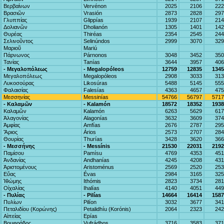
Βερβαίνων
Vervénon
2025
2106
222
Βρασιῶν
Vrasión
2873
2828
297
Γλυππίας
Glippías
1939
2107
214
Δολιανῶν
Dholianón
1305
1401
142
Θυρέας
Thiréas
2354
2545
244
Σελινοῦντος
Selinúndos
2999
3070
329
Μαριοῦ
Mariú
Πάρνωνος
Párnonos
3048
3452
350
Τανίας
Tanías
3644
3957
406
- Μεγαλοπόλεως
- Megalopóleos
12759
12835
1345
Μεγαλοπόλεως
Megalopóleos
2908
3033
313
Λυκοσούρας
Likosúras
5488
5145
555
Φαλαισίας
Falesías
4363
4657
475
Μεσσηνίας
Messinías
54766
56797
5717
- Καλαμῶν
- Kalamón
18572
18352
1938
Καλαμῶν
Kalamón
6263
5629
617
Ἀλαγονίας
Alagonías
3632
3609
374
Ἀμφίας
Amfías
2676
2787
295
Ἄριος
Ários
2573
2707
284
Θουρίας
Thurías
3428
3620
366
- Μεσσήνης
- Messínis
21530
22031
2192
Παμίσου
Pamísu
4769
4353
451
Ἀνδανίας
Andhanías
4245
4208
431
Ἀριστομένους
Aristoménus
2569
2520
253
Εὔας
Évas
2984
3165
325
Ἰθώμης
Ithómis
2823
3734
281
Οἰχαλίας
Ihalías
4140
4051
449
- Πυλίας
- Pilías
14664
16414
1587
Πυλίων
Pilíon
3032
3677
341
Πεταλιδίου (Κορώνης)
Petalidhíu (Korónis)
2064
2323
242
Αἰπείας
Epías
Βουφράδος
Vufrádhos
3716
3583
371