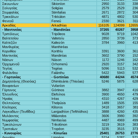
Σικυωνίων
Sikioníon
2950
3133
338
Σολυγείας
Soligías
2579
2529
236
Στυμφαλίας
Stimfalías
2671
2872
304
Τρικκάλων
Trikkálon
4871
4802
530
Φενεοῦ
Feneú
2330
3621
31
Ἀρκαδίας
Arkadhías
116105
124099
12655
- Μαντινείας
- Mandinías
37265
40267
3958
Τριπόλεως
Tripóleos
9028
9719
1042
Βαλτετσίου
Valtetsíu
2850
3739
373
Καλτεζῶν
Kaltezón
3784
3960
413
Μανθυρέας
Manthiréas
Κορυθίου
Korithíu
3391
3600
361
Μαντινείας
Mandinías
3602
3790
152
Νάσων
Náson
1172
1246
162
Ὀρχομενοῦ
Orhomenú
2920
3157
342
Τεγέας
Tegéas
5096
5113
532
Φαλάνθου
Falánthu
5422
5943
577
- Γορτυνίας
- Gortinías
40680
44244
4574
Δημητσάνης (Θεισόας)
Dhimitsánis (Thisóas)
5246
5875
628
Βουφανίων
Vufaníon
Γόρτυνος
Górtinos
3882
3947
416
Ἐλευσῖνος
Elefsínos
3900
4650
479
Ἡραίας
Iréas
4310
4267
429
Θελπούσης
Thelpúsis
1489
1505
155
Κλείτορος
Klítoros
3418
3657
38
Λαγκαδίων (Τευθῖδος)
Lanġadhíon (Tefthídhos)
3888
4260
435
Μυλάοντος
Miláondos
3606
3980
392
Νυμφασίας
Nimfasías
4487
4969
499
Τρικολώνων
Trikolónon
3219
3619
383
Τροπαίων
Tropéon
3235
3515
373
- Κυνουρίας
- Kinurías
25401
26753
2776
Λιμναίον
Limnéon
5214
5287
571