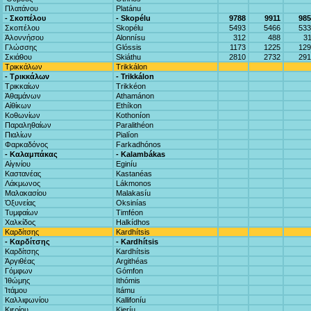
Πλατάνου
Platánu
- Σκοπέλου
- Skopélu
9788
9911
985
Σκοπέλου
Skopélu
5493
5466
533
Ἀλοννήσου
Alonnísu
312
488
3
Γλώσσης
Glóssis
1173
1225
129
Σκιάθου
Skiáthu
2810
2732
291
Τρικκάλων
Trikkálon
- Τρικκάλων
- Trikkálon
Τρικκαίων
Trikkéon
Ἀθαμάνων
Athamánon
Αἰθίκων
Ethíkon
Κοθωνίων
Kothoníon
Παραληθαίων
Paralithéon
Πιαλίων
Pialíon
Φαρκαδόνος
Farkadhónos
- Καλαμπάκας
- Kalambákas
Αἰγινίου
Eginíu
Καστανέας
Kastanéas
Λάκμωνος
Lákmonos
Μαλακασίου
Malakasíu
Ὀξυνείας
Oksinías
Τυμφαίων
Timféon
Χαλκίδος
Halkídhos
Καρδίτσης
Kardhítsis
- Καρδίτσης
- Kardhítsis
Καρδίτσης
Kardhítsis
Ἀργιθέας
Argithéas
Γόμφων
Gómfon
Ἰθώμης
Ithómis
Ἰτάμου
Itámu
Καλλιφωνίου
Kallifoníu
Κιερίου
Kieríu