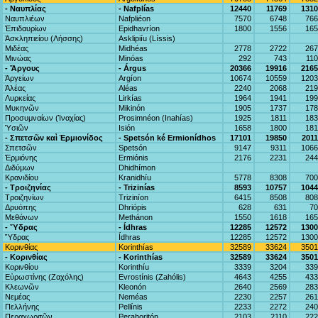
- Ναυπλίας
- Nafplías
12440
11769
1310
Ναυπλιέων
Nafpliéon
7570
6748
766
Ἐπιδαυρίων
Epidhavríon
1800
1556
165
Ἀσκληπιείου (Λήσσης)
Asklipiíu (Líssis)
Μιδέας
Midhéas
2778
2722
267
Μινώας
Minóas
292
743
11
- Ἄργους
- Árgus
20366
19916
2165
Ἀργείων
Argíon
10674
10559
1203
Ἀλέας
Aléas
2240
2068
219
Λυρκείας
Lirkías
1964
1941
199
Μυκηνῶν
Mikinón
1905
1737
178
Προσυμναίων (Ἱναχίας)
Prosimnéon (Inahías)
1925
1811
183
Ὑσιῶν
Isión
1658
1800
181
- Σπετσῶν καὶ Ἑρμιονίδος
- Spetsón ké Ermionídhos
17101
19850
201
Σπετσῶν
Spetsón
9147
9311
1066
Ἑρμιόνης
Ermiónis
2176
2231
244
Διδύμων
Dhidhímon
Κρανιδίου
Kranidhíu
5778
8308
700
- Τροιζηνίας
- Trizinías
8593
10757
1044
Τροιζηνίων
Triziníon
6415
8508
808
Δρυόπης
Dhriópis
628
631
70
Μεθάνων
Methánon
1550
1618
165
- Ὕδρας
- Ídhras
12285
12572
1300
Ὕδρας
Ídhras
12285
12572
1300
Κορινθίας
Korinthías
32589
33624
3501
- Κορινθίας
- Korinthías
32589
33624
3501
Κορινθίου
Korinthíu
3339
3204
339
Εὐρωστίνης (Ζαχόλης)
Evrostínis (Zahólis)
4643
4255
433
Κλεωνῶν
Kleonón
2640
2569
283
Νεμέας
Neméas
2230
2257
261
Πελλήνης
Pellínis
2233
2272
240
Περαχωριτῶν
Perahoritón
2103
2110
222