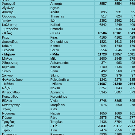
Ἀμοργοῦ
Amorgú
3557
3554
369
Αἰγιάλης
Egiális
Ἀνάφης
Anáfis
895
931
95
Θυρασίας
Thirasías
517
624
57
Ἰητῶν
Iitón
2392
2562
261
Καλλίστης
Kallístis
6842
4249
409
Ἐμπορείου
Emboríu
3034
314
- Κέας
- Kéas
10584
10161
1043
Κέας
Kéas
4165
4162
429
Δρυοπίδος
Dhriopídhos
1821
1613
164
Κύθνου
Kíthnu
2044
1740
179
Σερίφου
Serífu
2554
2646
270
- Μήλου
- Mílu
11728
13857
131
Μήλου
Mílu
2600
2945
278
Ἀδάμαντος
Adhámandos
374
963
98
Κιμώλου
Kimólu
1100
1134
11
Σίφνου
Sífnu
5492
5560
583
Σικίνου
Sikínu
920
979
97
Φολεγάνδρου
Folegándhru
1242
2276
135
- Νάξου
- Náksu
21687
21340
2164
Νάξου
Náksu
3257
3043
265
Ἀπειράνθου
Apiránthu
3345
3607
373
Κορωνίδος
Koronídhos
Βίβλου
Vívlu
3748
3865
395
Μαρπήσσης
Marpíssis
2676
2650
278
Ὑρίας
Irías
Ναούσης
Naúsis
1650
1660
161
Πάρου
Páru
2575
2761
277
Τραγέας
Tragéas
4436
3754
413
- Τήνου
- Tínu
20831
21117
2237
Τήνου
Tínu
7474
7556
838
Πανόρμου
Panórmu
5536
5168
490