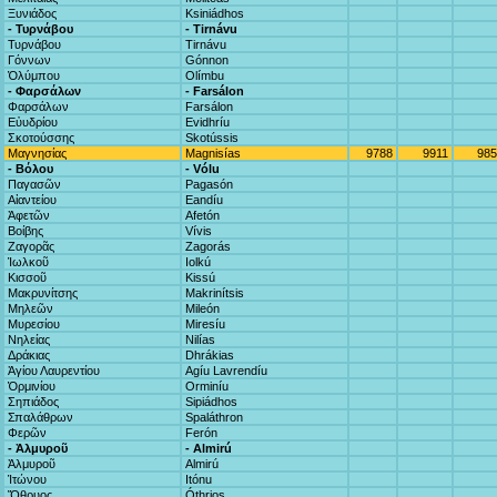
Ξυνιάδος
Ksiniádhos
- Τυρνάβου
- Tirnávu
Τυρνάβου
Tirnávu
Γόννων
Gónnon
Ὀλύμπου
Olímbu
- Φαρσάλων
- Farsálon
Φαρσάλων
Farsálon
Εὐυδρίου
Evidhríu
Σκοτούσσης
Skotússis
Μαγνησίας
Magnisías
9788
9911
985
- Βόλου
- Vólu
Παγασῶν
Pagasón
Αἰαντείου
Eandíu
Ἀφετῶν
Afetón
Βοίβης
Vívis
Ζαγορᾶς
Zagorás
Ἰωλκοῦ
Iolkú
Κισσοῦ
Kissú
Μακρυνίτσης
Makrinítsis
Μηλεῶν
Mileón
Μυρεσίου
Miresíu
Νηλείας
Nilías
Δράκιας
Dhrákias
Ἁγίου Λαυρεντίου
Agíu Lavrendíu
Ὁρμινίου
Orminíu
Σηπιάδος
Sipiádhos
Σπαλάθρων
Spaláthron
Φερῶν
Ferón
- Ἀλμυροῦ
- Almirú
Ἀλμυροῦ
Almirú
Ἰτώνου
Itónu
Ὄθρυος
Óthrios