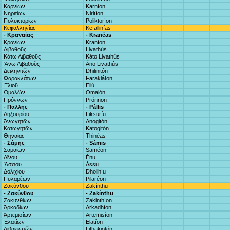
Καρνίων
Karníon
Νηριτίων
Niritíon
Πολυκτορίων
Poliktoríon
Κεφαλληνίας
Kefallinías
- Κραναίας
- Kranéas
Κρανίων
Kraníon
Λιβαθοῦς
Livathús
Κάτω Λιβαθοῦς
Káto Livathús
Ἄνω Λιβαθοῦς
Áno Livathús
Δειληνιτῶν
Dhilinitón
Φαρακλάτων
Farakláton
Ἐλιοῦ
Eliú
Ὁμαλῶν
Omalón
Πρόννων
Prónnon
- Πάλλης
- Pállis
Ληξουρίου
Liksuríu
Ἀνωγητῶν
Anogitón
Κατωγητῶν
Katogitón
Θηναίας
Thinéas
- Σάμης
- Sámis
Σαμαίων
Saméon
Αἴνου
Énu
Ἄσσου
Ássu
Δολιχίου
Dholihíu
Πυλαρέων
Pilaréon
Ζακύνθου
Zakínthu
- Ζακύνθου
- Zakínthu
Ζακυνθίων
Zakinthíon
Ἀρκαδίων
Arkadhíon
Ἀρτεμισίων
Artemisíon
Ἐλατίων
Elatíon
Λιθακιωτῶν
Lithakiotón