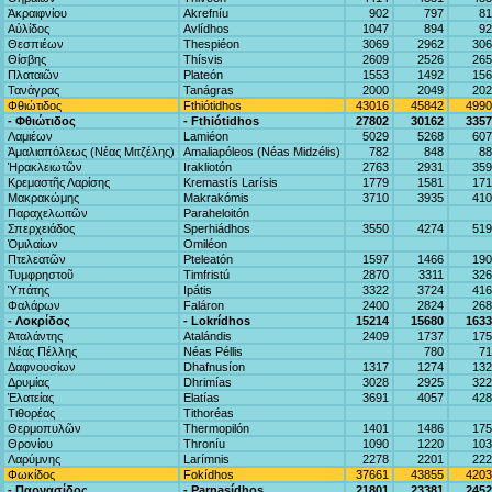
Ἀκραιφνίου
Akrefníu
902
797
81
Αὐλίδος
Avlídhos
1047
894
92
Θεσπιέων
Thespiéon
3069
2962
306
Θίσβης
Thísvis
2609
2526
265
Πλαταιῶν
Plateón
1553
1492
156
Τανάγρας
Tanágras
2000
2049
202
Φθιώτιδος
Fthiótidhos
43016
45842
4990
- Φθιώτιδος
- Fthiótidhos
27802
30162
3357
Λαμιέων
Lamiéon
5029
5268
607
Ἀμαλιαπόλεως (Νέας Μιτζέλης)
Amaliapóleos (Néas Midzélis)
782
848
88
Ἡρακλειωτῶν
Irakliotón
2763
2931
359
Κρεμαστῆς Λαρίσης
Kremastís Larísis
1779
1581
171
Μακρακώμης
Makrakómis
3710
3935
410
Παραχελωιτῶν
Paraheloitón
Σπερχειάδος
Sperhiádhos
3550
4274
519
Ὁμιλαίων
Omiléon
Πτελεατῶν
Pteleatón
1597
1466
190
Τυμφρηστοῦ
Timfristú
2870
3311
326
Ὑπάτης
Ipátis
3322
3724
416
Φαλάρων
Faláron
2400
2824
268
- Λοκρίδος
- Lokrídhos
15214
15680
1633
Ἀταλάντης
Atalándis
2409
1737
175
Νέας Πέλλης
Néas Péllis
780
71
Δαφνουσίων
Dhafnusíon
1317
1274
132
Δρυμίας
Dhrimías
3028
2925
322
Ἐλατείας
Elatías
3691
4057
428
Τιθορέας
Tithoréas
Θερμοπυλῶν
Thermopilón
1401
1486
175
Θρονίου
Throníu
1090
1220
103
Λαρύμνης
Larímnis
2278
2201
222
Φωκίδος
Fokídhos
37661
43855
4203
- Παρνασίδος
- Parnasídhos
21801
23381
2452