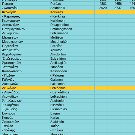
Περαίας
Peréas
4801
4656
444
Σωσθενίου
Sostheníu
3020
3737
465
Κερκύρας
Kerkíras
- Κερκύρας
- Kerkíras
Κερκυραίων
Kerkiréon
Διαποντίων
Dhiapondíon
Ποταμογειτόνον
Potamogitónon
Λευκιμμαίων
Lefkimméon
Μελιτειέων
Melitiéon
Μεσοχωριτῶν
Mesohoritón
Παρελείων
Parelíon
Ἀπηλιωτῶν
Apiliotón
Ἀκρολοφιτῶν
Akrolofitón
Ἐπιζεφυρίων
Epizefiríon
Ἀμφιπαγιτῶν
Amfipagitón
Ἰστωναίων
Istonéon
Κασσωπαίων
Kassopéon
- Παξῶν
- Paksón
Γαϊανῶν
Gaianón
Λακκιωτῶν
Lakkiotón
Λευκάδος
Lefkádhos
- Λευκάδος
- Lefkádhos
Λευκαδίων
Lefkadhíon
Ἀπολλωνίων
Apolloníon
Ἐλλομένου
Elloménu
Ἐξανθείας
Eksanthías
Εὐγήρου
Evgíru
Καρυᾶς
Kariás
Σφακιωτῶν
Sfakiotón
Ταφίων
Tafíon
- Ἰθάκης
- Ithákis
Ἰθακησίων
Ithakisíon