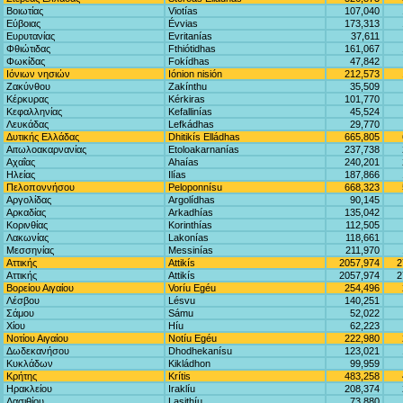
Βοιωτίας
Viotías
107,040
Εύβοιας
Évvias
173,313
Ευρυτανίας
Evritanías
37,611
Φθιώτιδας
Fthiótidhas
161,067
Φωκίδας
Fokídhas
47,842
Ιόνιων νησιών
Iónion nisión
212,573
Ζακύνθου
Zakínthu
35,509
Κέρκυρας
Kérkiras
101,770
Κεφαλληνίας
Kefallinías
45,524
Λευκάδας
Lefkádhas
29,770
Δυτικής Ελλάδας
Dhitikís Elládhas
665,805
Αιτωλοακαρνανίας
Etoloakarnanías
237,738
Αχαΐας
Ahaías
240,201
Ηλείας
Ilías
187,866
Πελοποννήσου
Peloponnísu
668,323
Αργολίδας
Argolídhas
90,145
Αρκαδίας
Arkadhías
135,042
Κορινθίας
Korinthías
112,505
Λακωνίας
Lakonías
118,661
Μεσσηνίας
Messinías
211,970
Αττικής
Attikís
2057,974
2
Αττικής
Attikís
2057,974
2
Βορείου Αιγαίου
Voríu Egéu
254,496
Λέσβου
Lésvu
140,251
Σάμου
Sámu
52,022
Χίου
Híu
62,223
Νοτίου Αιγαίου
Notíu Egéu
222,980
Δωδεκανήσου
Dhodhekanísu
123,021
Κυκλάδων
Kikládhon
99,959
Κρήτης
Krítis
483,258
Ηρακλείου
Iraklíu
208,374
Λασιθίου
Lasithíu
73,880