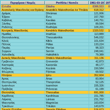
Περιφέρεια / Νομός
Periféria / Nomós
1961-03-19
197
Ελλάδα
Elládha
8388,553
8
Ανατολικής Μακεδονίας και Θράκης
Anatolikís Makedhonías ke Thrákis
618,312
Δράμας
Dhrámas
121,006
Έβρου
Évru
157,760
Καβάλας
Kaválas
140,751
Ξάνθης
Ksánthis
89,594
Ροδόπης
Rodhópis
109,201
Κεντρικής Μακεδονίας
Kendrikís Makedhonías
1320,532
1
Ημαθίας
Imathías
113,889
Θεσσαλονίκης
Thessaloníkis
546,032
Κιλκίς
Kilkís
101,634
Πέλλας
Péllas
133,224
Πιερίας
Pierías
98,323
Σερρών
Serrón
248,041
Χαλκιδικής
Halkidhikís
79,389
Δυτικής Μακεδονίας
Dhitikís Makedhonías
311,136
Γρεβενών
Grevenón
42,873
Καστοριάς
Kastoriás
48,177
Κοζάνης
Kozánis
150,584
Φλώρινας
Flórinas
69,502
Ηπείρου
Ipíru
352,604
Άρτας
Ártas
83,954
Θεσπρωτίας
Thesprotías
52,125
Ιωαννίνων
Ioannínon
155,326
Πρέβεζας
Prévezas
61,199
Θεσσαλίας
Thessalías
691,000
Καρδίτσας
Kardhítsas
151,785
Λάρισας
Lárisas
231,702
Μαγνησίας
Magnisías
163,834
Τρικάλων
Trikálon
143,679
Στερεάς Ελλάδας
Stereás Elládhas
526,873