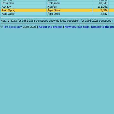
Ρεθύμνου
Rethímnu
69,943
Χανίων
Haníon
131,061
Άγιο Όρος
Ágio Óros
2,687
Άγιο Όρος
Ágio Óros
2,687
Note: 1) Data for 1961-1981 censuses show de facto population, for 1991-2021 censuses - r
©
Tim Bespyatov
, 2008-2026
|
About the project
|
How you can help / Donate to the pr