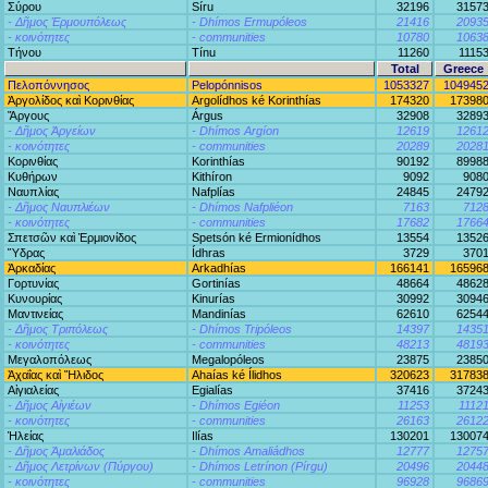
Σύρου
Síru
32196
3157
- Δῆμος Ἑρμουπόλεως
- Dhímos Ermupóleos
21416
2093
- κοινότητες
- communities
10780
1063
Τήνου
Tínu
11260
1115
Total
Greece
Πελοπόννησος
Pelopónnisos
1053327
104945
Ἀργολίδος καὶ Κορινθίας
Argolídhos ké Korinthías
174320
17398
Ἄργους
Árgus
32908
3289
- Δῆμος Ἀργείων
- Dhímos Argíon
12619
1261
- κοινότητες
- communities
20289
2028
Κορινθίας
Korinthías
90192
8998
Κυθήρων
Kithíron
9092
908
Ναυπλίας
Nafplías
24845
2479
- Δῆμος Ναυπλιέων
- Dhímos Nafpliéon
7163
712
- κοινότητες
- communities
17682
1766
Σπετσῶν καὶ Ἐρμιονίδος
Spetsón ké Ermionídhos
13554
1352
Ὕδρας
Ídhras
3729
370
Ἀρκαδίας
Arkadhías
166141
16596
Γορτυνίας
Gortinías
48664
4862
Κυνουρίας
Kinurías
30992
3094
Μαντινείας
Mandinías
62610
6254
- Δῆμος Τριπόλεως
- Dhímos Tripóleos
14397
1435
- κοινότητες
- communities
48213
4819
Μεγαλοπόλεως
Megalopóleos
23875
2385
Ἀχαΐας καὶ Ἤλιδος
Ahaías ké Ílidhos
320623
31783
Αἰγιαλείας
Egialías
37416
3724
- Δῆμος Αἰγιέων
- Dhímos Egiéon
11253
1112
- κοινότητες
- communities
26163
2612
Ἠλείας
Ilías
130201
13007
- Δῆμος Ἀμαλιάδος
- Dhímos Amaliádhos
12777
1275
- Δῆμος Λετρίνων (Πύργου)
- Dhímos Letrínon (Pírgu)
20496
2044
- κοινότητες
- communities
96928
9686