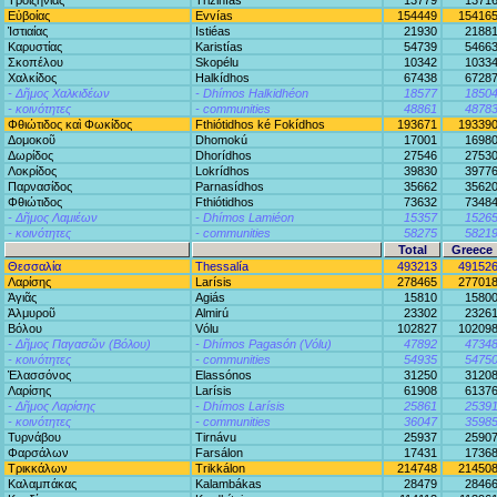
Τροιζηνίας
Trizinías
13779
1371
Εὐβοίας
Evvías
154449
15416
Ἱστιαίας
Istiéas
21930
2188
Καρυστίας
Karistías
54739
5466
Σκοπέλου
Skopélu
10342
1033
Χαλκίδος
Halkídhos
67438
6728
- Δῆμος Χαλκιδέων
- Dhímos Halkidhéon
18577
1850
- κοινότητες
- communities
48861
4878
Φθιώτιδος καὶ Φωκίδος
Fthiótidhos ké Fokídhos
193671
19339
Δομοκοῦ
Dhomokú
17001
1698
Δωρίδος
Dhorídhos
27546
2753
Λοκρίδος
Lokrídhos
39830
3977
Παρνασίδος
Parnasídhos
35662
3562
Φθιώτιδος
Fthiótidhos
73632
7348
- Δῆμος Λαμιέων
- Dhímos Lamiéon
15357
1526
- κοινότητες
- communities
58275
5821
Total
Greece
Θεσσαλία
Thessalía
493213
49152
Λαρίσης
Larísis
278465
27701
Ἁγιᾶς
Agiás
15810
1580
Ἁλμυροῦ
Almirú
23302
2326
Βόλου
Vólu
102827
10209
- Δῆμος Παγασῶν (Βόλου)
- Dhímos Pagasón (Vólu)
47892
4734
- κοινότητες
- communities
54935
5475
Ἐλασσόνος
Elassónos
31250
3120
Λαρίσης
Larísis
61908
6137
- Δῆμος Λαρίσης
- Dhímos Larísis
25861
2539
- κοινότητες
- communities
36047
3598
Τυρνάβου
Tirnávu
25937
2590
Φαρσάλων
Farsálon
17431
1736
Τρικκάλων
Trikkálon
214748
21450
Καλαμπάκας
Kalambákas
28479
2846