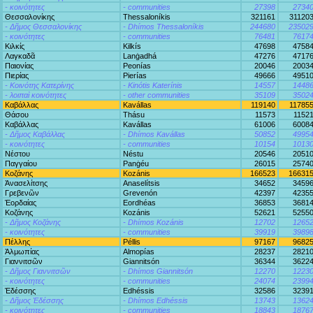
- κοινότητες
- communities
27398
2734
Θεσσαλονίκης
Thessaloníkis
321161
31120
- Δῆμος Θεσσαλονίκης
- Dhímos Thessaloníkis
244680
23502
- κοινότητες
- communities
76481
7617
Κιλκίς
Kilkís
47698
4758
Λαγκαδᾶ
Lanġadhá
47276
4717
Παιονίας
Peonías
20046
2003
Πιερίας
Pierías
49666
4951
- Κοινότης Κατερίνης
- Kinótis Katerínis
14557
1448
- λοιπαὶ κοινότητες
- other communities
35109
3502
Καβάλλας
Kavállas
119140
11785
Θάσου
Thásu
11573
1152
Καβάλλας
Kavállas
61006
6008
- Δῆμος Καβάλλας
- Dhímos Kavállas
50852
4995
- κοινότητες
- communities
10154
1013
Νέστου
Néstu
20546
2051
Παγγαίου
Panġéu
26015
2574
Κοζάνης
Kozánis
166523
16631
Ἀνασελίτσης
Anaselítsis
34652
3459
Γρεβενῶν
Grevenón
42397
4235
Ἐορδαίας
Eordhéas
36853
3681
Κοζάνης
Kozánis
52621
5255
- Δῆμος Κοζάνης
- Dhímos Kozánis
12702
1265
- κοινότητες
- communities
39919
3989
Πέλλης
Péllis
97167
9682
Ἀλμωπίας
Almopías
28237
2821
Γιαννιτσῶν
Giannitsón
36344
3622
- Δῆμος Γιαννιτσῶν
- Dhímos Giannitsón
12270
1223
- κοινότητες
- communities
24074
2399
Ἐδέσσης
Edhéssis
32586
3239
- Δῆμος Ἐδέσσης
- Dhímos Edhéssis
13743
1362
- κοινότητες
- communities
18843
1876