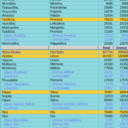
Μετσόβου
Metsóvu
4686
468
Παραμυθίας
Paramithías
15688
1566
Πωγωνίου
Pogoníu
14078
1380
Φιλιατῶν
Filiatón
31834
3165
Πρεβέζης
Prevézis
79620
7931
Λευκάδος
Lefkádhos
28331
2831
Μαργαριτίου
Margaritíu
14531
1443
Πρεβέζης
Prevézis
21160
2098
- Δῆμος Πρεβέζης
- Dhímos Prevézis
10112
994
- κοινότητες
- communities
11048
1104
Φιλιππιάδος
Filippiádhos
15598
1557
Total
Greece
Νῆσοι Αἰγαίου
Nísi Egéu
307734
30590
Λέσβου
Lésvu
161557
16068
Λήμνου
Límnu
24397
2428
Μηθύμνης
Mithímnis
41569
4145
Μυτιλήνης
Mitilínis
77958
7738
- Δῆμος Μυτιλήνης
- Dhímos Mitilínis
31661
3120
- κοινότητες
- communities
46297
4617
Πλωμαρίου
Plomaríu
17633
1757
- Δῆμος Πλωμαρίου
- Dhímos Plomaríu
7176
714
- κοινότητες
- communities
10457
1042
Σάμου
Sámu
70497
6996
Ἰκαρίας
Ikarías
11913
1181
Σάμου
Sámu
58584
5815
- Δῆμος Λιμένος Βαθέος
- Dhímos Liménos Vathéos
8636
842
- κοινότητες
- communities
49948
4972
Χίου
Híu
75680
7525
Χίου
Híu
75680
7525
- Δῆμος Βροντάδον
- Dhímos Vrondádhon
6745
673
- Δῆμος Χίου
- Dhímos Híu
26167
2587