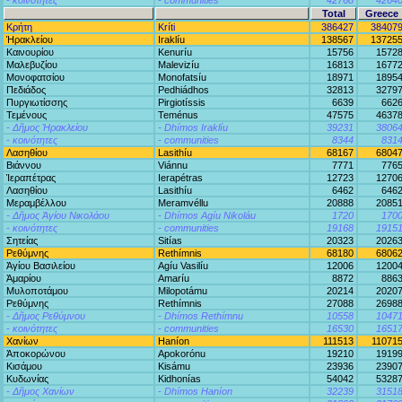
- κοινότητες
- communities
42768
4264
Total
Greece
Κρήτη
Kríti
386427
38407
Ἡρακλείου
Iraklíu
138567
13725
Καινουρίου
Kenuríu
15756
1572
Μαλεβυζίου
Malevizíu
16813
1677
Μονοφατσίου
Monofatsíu
18971
1895
Πεδιάδος
Pedhiádhos
32813
3279
Πυργιωτίσσης
Pirgiotíssis
6639
662
Τεμένους
Teménus
47575
4637
- Δῆμος Ἡρακλείου
- Dhímos Iraklíu
39231
3806
- κοινότητες
- communities
8344
831
Λασηθίου
Lasithíu
68167
6804
Βιάννου
Viánnu
7771
776
Ἱεραπέτρας
Ierapétras
12723
1270
Λασηθίου
Lasithíu
6462
646
Μεραμβέλλου
Meramvéllu
20888
2085
- Δῆμος Ἁγίου Νικολάου
- Dhímos Agíu Nikoláu
1720
170
- κοινότητες
- communities
19168
1915
Σητείας
Sitías
20323
2026
Ρεθύμνης
Rethímnis
68180
6806
Ἁγίου Βασιλείου
Agíu Vasilíu
12006
1200
Ἀμαρίου
Amaríu
8872
886
Μυλοποτάμου
Milopotámu
20214
2020
Ρεθύμνης
Rethímnis
27088
2698
- Δῆμος Ρεθύμνου
- Dhímos Rethímnu
10558
1047
- κοινότητες
- communities
16530
1651
Χανίων
Haníon
111513
11071
Ἀποκορώνου
Apokorónu
19210
1919
Κισάμου
Kisámu
23936
2390
Κυδωνίας
Kidhonías
54042
5328
- Δῆμος Χανίων
- Dhímos Haníon
32239
3151