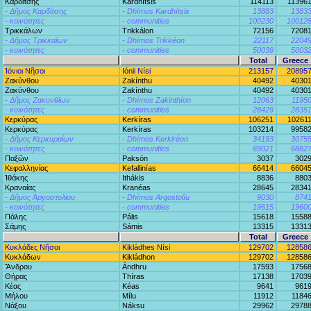
Καρδίτσης
Kardhítsis
114113
11396
- Δῆμος Καρδίτσης
- Dhímos Kardhítsis
13883
1383
- κοινότητες
- communities
100230
10012
Τρικκάλων
Trikkálon
72156
7208
- Δῆμος Τρικκαίων
- Dhímos Trikkéon
22117
2204
- κοινότητες
- communities
50039
5003
Total
Greece
Ἰόνιοι Νῆσοι
Iónii Nísi
213157
20895
Ζακύνθου
Zakínthu
40492
4030
Ζακύνθου
Zakínthu
40492
4030
- Δῆμος Ζακυνθίων
- Dhímos Zakinthíon
12063
1195
- κοινότητες
- communities
28429
2835
Κερκύρας
Kerkíras
106251
10261
Κερκύρας
Kerkíras
103214
9958
- Δῆμος Κερκυραίων
- Dhímos Kerkiréon
34193
3075
- κοινότητες
- communities
69021
6882
Παξῶν
Paksón
3037
302
Κεφαλληνίας
Kefallinías
66414
6604
Ἰθάκης
Ithákis
8836
880
Κραναίας
Kranéas
28645
2834
- Δῆμος Ἀργοστολίου
- Dhímos Argostolíu
9030
874
- κοινότητες
- communities
19615
1960
Πάλης
Pális
15618
1558
Σάμης
Sámis
13315
1331
Total
Greece
Κυκλάδες Νῆσοι
Kikládhes Nísi
129702
12858
Κυκλάδων
Kikládhon
129702
12858
Ἄνδρου
Ándhru
17593
1756
Θήρας
Thíras
17138
1703
Κέας
Kéas
9641
961
Μήλου
Mílu
11912
1184
Νάξου
Náksu
29962
2978