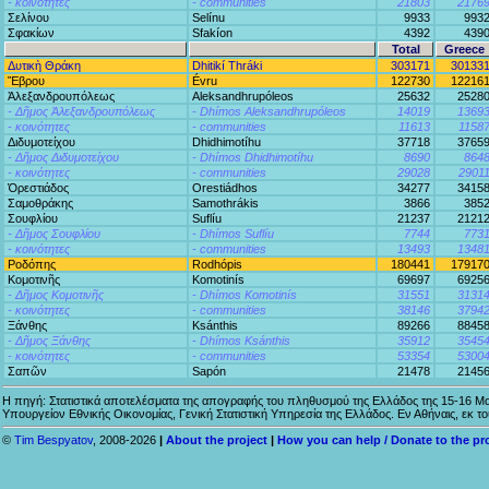
- κοινότητες
- communities
21803
2176
Σελίνου
Selínu
9933
993
Σφακίων
Sfakíon
4392
439
Total
Greece
Δυτικὴ Θράκη
Dhitikí Thráki
303171
30133
Ἔβρου
Évru
122730
12216
Ἀλεξανδρουπόλεως
Aleksandhrupóleos
25632
2528
- Δῆμος Ἀλεξανδρουπόλεως
- Dhímos Aleksandhrupóleos
14019
1369
- κοινότητες
- communities
11613
1158
Διδυμοτείχου
Dhidhimotíhu
37718
3765
- Δῆμος Διδυμοτείχου
- Dhímos Dhidhimotíhu
8690
864
- κοινότητες
- communities
29028
2901
Ὀρεστιάδος
Orestiádhos
34277
3415
Σαμοθράκης
Samothrákis
3866
385
Σουφλίου
Suflíu
21237
2121
- Δῆμος Σουφλίου
- Dhímos Suflíu
7744
773
- κοινότητες
- communities
13493
1348
Ροδόπης
Rodhópis
180441
17917
Κομοτινῆς
Komotinís
69697
6925
- Δῆμος Κομοτινῆς
- Dhímos Komotinís
31551
3131
- κοινότητες
- communities
38146
3794
Ξάνθης
Ksánthis
89266
8845
- Δῆμος Ξάνθης
- Dhímos Ksánthis
35912
3545
- κοινότητες
- communities
53354
5300
Σαπῶν
Sapón
21478
2145
Η πηγή: Στατιστικά αποτελέσματα της απογραφής του πληθυσμού της Ελλάδος της 15-16 Μα
Υπουργείον Εθνικής Οικονομίας, Γενική Στατιστική Υπηρεσία της Ελλάδος. Εν Αθήναις, εκ τ
©
Tim Bespyatov
, 2008-2026
|
About the project
|
How you can help / Donate to the pr