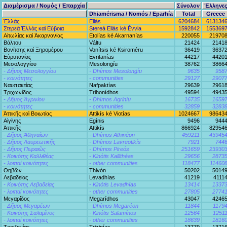
Διαμέρισμα / Νομὸς / Ἐπαρχία
Σύνολον
Ἕλληνε
Dhiamérisma / Nomós / Eparhía
Total
Greece
Ἑλλὰς
Ellás
6204684
613134
Στερεὰ Ἑλλὰς καὶ Εὔβοια
Stereá Ellás ké Évvia
1592842
155369
Αἰτωλίας καὶ Ἀκαρνανίας
Etolías ké Akarnanías
220055
21970
Βάλτου
Váltu
21424
2141
Βονίτσης καὶ Ξηρομέρου
Vonítsis ké Ksiroméru
36419
3637
Εὐρυτανίας
Evritanías
44217
4420
Μεσολογγίου
Mesolonġíu
38762
3866
- Δῆμος Μεσολογγίου
- Dhímos Mesolonġíu
9635
958
- κοινότητες
- communities
29127
2907
Ναυπακτίας
Nafpaktías
29639
2961
Τριχωνίδος
Trihonídhos
49594
4943
- Δῆμος Ἀγρινίου
- Dhímos Agriníu
16735
1659
- κοινότητες
- communities
32859
3283
Ἀττικῆς καὶ Βοιωτίας
Attikís ké Viotías
1024667
98643
Αἰγίνης
Egínis
9496
944
Ἀττικῆς
Attikís
866924
82954
- Δῆμος Ἀθηναίων
- Dhímos Athinéon
459211
43945
- Δῆμος Λαυρεωτικῆς
- Dhímos Lavreotikís
7921
744
- Δῆμος Πειραιῶς
- Dhímos Pireós
251659
23930
- Κοινότης Καλλιθέας
- Kinótis Kallithéas
29656
2873
- λοιπαὶ κοινότητες
- other communities
118477
11460
Θηβῶν
Thivón
50202
5014
Λεβαδείας
Levadhías
41219
4111
- Κοινότης Λεβαδείας
- Kinótis Levadhías
13414
1337
- λοιπαὶ κοινότητες
- other communities
27805
2774
Μεγαρίδος
Megarídhos
43047
4246
- Δῆμος Μεγαρέων
- Dhímos Megaréon
11844
1179
- Κοινότης Σαλαμῖνος
- Kinótis Salamínos
12564
1251
- λοιπαὶ κοινότητες
- other communities
18639
1816