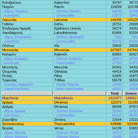
Καλαβρύτων
Kalavríton
34797
3477
Πατρῶν
Patrón
118209
11574
- Δῆμος Πατρέων
- Dhímos Patréon
64636
6230
- κοινότητες
- communities
53573
5344
Λακωνίας
Lakonías
144336
14412
Γυθείου
Githíu
20751
2069
Ἐπιδαύρου Λιμηρᾶς
Epidhávru Limirás
34274
3426
Λακεδαίμονος
Lakedhémonos
63469
6333
- Δῆμος Σπαρτιατῶν
- Dhímos Spartiatón
7190
715
- κοινότητες
- communities
56279
5618
Οἰτύλου
Itílu
25842
2583
Μεσσηνίας
Messinías
247907
24754
Καλαμῶν
Kalamón
50663
5042
- Δῆμος Καλαμῶν
- Dhímos Kalamón
28961
2875
- κοινότητες
- communities
21702
2167
Μεσσήνης
Messínis
54341
5431
Ὀλυμπίας
Olimbías
44419
4439
Πυλίας
Pilías
41905
4187
Τριφυλίας
Trifilías
56579
5653
- Κοινότης Φιλιατρῶν
- Kinótis Filiatrón
10036
1002
- λοιπαὶ κοινότητες
- other communities
46543
4650
Total
Greece
Μακεδονία
Makedhonía
1412477
139681
Δράμας
Dhrámas
111572
11109
Δράμας
Dhrámas
98408
9797
- Δῆμος Δράμας
- Dhímos Dhrámas
32186
3192
- κοινότητες
- communities
66222
6605
Ζυρνόβου
Zirnóvu
13164
1312
Θεσσαλονίκης
Thessaloníkis
539986
52939
Βεροίας
Verías
54139
5388
- Δῆμος Βεροίας
- Dhímos Verías
16303
1616
- Δῆμος Ναούσης
- Dhímos Naúsis
10438
1038