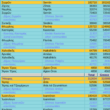
Σερρῶν
Serrón
182710
18116
Ζίχνης
Zíhnis
38393
3815
Νιγρίτης
Nigrítis
32074
3191
Σερρῶν
Serrón
73403
7254
- Δῆμος Σερρῶν
- Dhímos Serrón
29640
2939
- κοινότητες
- communities
43763
4314
Σιντικῆς
Sindikís
38840
3855
Φλωρίνης
Florínis
125722
12499
Καστορίας
Kastorías
55230
5494
- Κοινότης Καστορίας
- Kinótis Kastorías
11303
1119
- λοιπαὶ κοινότητες
- other communities
43927
4375
Φλωρίνης
Florínis
70492
7004
- Δῆμος Φλωρίνης
- Dhímos Florínis
10585
1041
- κοινότητες
- communities
59907
5963
Χαλκιδικῆς
Halkidhikís
64799
6462
Ἀρναίας
Arnéas
18623
1856
Χαλκιδικῆς
Halkidhikís
46176
4606
- Δῆμος Πολυγύρου
- Dhímos Poligíru
3475
343
- κοινότητες
- communities
42701
4263
Ἅγιον Ὄρος
Ágion Óros
4858
456
Ἅγιον Ὄρος
Ágion Óros
4858
456
Total
Greece
Ἤπειρος
Ípiros
312634
31099
Ἄρτης
Ártis
52596
5256
Ἄρτης καὶ Τζουμέρκων
Ártis ké Dzumérkon
52596
5256
- Δῆμος Ἀρταίων
- Dhímos Artéon
8045
801
- κοινότητες
- communities
44551
4455
Ἰωαννίνων
Ioannínon
180418
17912
Ἰωαννίνων
Ioannínon
98363
9772
- Δῆμος Ἰωαννιτῶν
- Dhímos Ioannitón
21503
2101
- κοινότητες
- communities
76860
7670
Κονίτσης
Konítsis
15769
1558