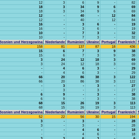
12
3
6
9
-
82
18
3
34
9
6
69
18
3
34
9
6
69
12
-
40
-
12
84
12
-
40
-
12
84
16
-
3
6
-
19
16
-
3
6
-
19
10
-
7
3
-
32
10
-
7
3
-
32
Bosnien und Herzegowina
Niederlande
Rumänien
Ukraine
Portugal
Frankreich
158
81
137
87
18
436
15
6
7
3
9
38
15
6
7
3
9
38
3
24
12
18
3
69
3
24
12
18
3
69
-
4
6
3
-
29
-
4
6
3
-
29
66
20
86
38
3
122
66
20
86
38
3
122
-
3
-
3
-
27
-
3
-
3
-
27
6
9
-
3
-
38
6
9
-
3
-
38
68
15
26
19
3
113
68
15
26
19
3
113
Bosnien und Herzegowina
Niederlande
Rumänien
Ukraine
Portugal
Frankreich
52
22
56
30
15
194
3
-
3
-
-
28
3
-
3
-
-
28
-
-
4
6
-
18
-
-
4
6
-
18
3
3
6
3
-
6