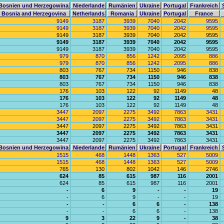
Bosnien und Herzegowina
Niederlande
Rumänien
Ukraine
Portugal
Frankreich
Bosnia and Herzegovina
Netherlands
Romania
Ukraine
Portugal
France
9149
3187
3939
7040
2042
9595
9149
3187
3939
7040
2042
9595
9149
3187
3939
7040
2042
9595
9149
3187
3939
7040
2042
9595
9149
3187
3939
7040
2042
9595
979
870
856
1242
2095
886
979
870
856
1242
2095
886
803
767
734
1150
946
838
803
767
734
1150
946
838
803
767
734
1150
946
838
176
103
122
92
1149
48
176
103
122
92
1149
48
176
103
122
92
1149
48
3447
2097
2275
3492
7863
3431
3447
2097
2275
3492
7863
3431
3447
2097
2275
3492
7863
3431
3447
2097
2275
3492
7863
3431
3447
2097
2275
3492
7863
3431
Bosnien und Herzegowina
Niederlande
Rumänien
Ukraine
Portugal
Frankreich
1515
468
1448
1363
527
5009
1515
468
1448
1363
527
5009
765
130
802
1042
146
2746
624
85
615
987
116
2001
624
85
615
987
116
2001
-
6
9
-
-
19
-
6
9
-
-
19
-
-
6
6
-
138
-
-
6
6
-
138
9
3
22
9
-
38