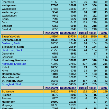
Überherrn
11655
11228
26
113
19
Wadgassen
17885
16889
247
366
16
Wadgassen
17885
16889
247
366
16
Wallerfangen
9542
9066
60
112
19
Wallerfangen
9542
9066
60
112
19
Bous
7092
6422
169
279
19
Bous
7092
6422
169
279
19
Ensdorf
6556
6048
85
218
20
Ensdorf
6556
6048
85
218
20
Insgesamt
Deutschland
Türkei
Italien
Polen
Saarpfalz-Kreis
145394
137744
1422
1520
411
Bexbach, Stadt
18038
17447
74
104
50
Bexbach, Stadt
18038
17447
74
104
50
Blieskastel, Stadt
21255
20644
44
164
22
Blieskastel, Stadt
21255
20644
44
164
22
Gersheim
6789
6651
-
37
6
Gersheim
6789
6651
-
37
6
Homburg, Kreisstadt
41502
37852
827
318
216
Homburg, Kreisstadt
41502
37852
827
318
216
Kirkel
10058
9768
13
59
18
Kirkel
10058
9768
13
59
18
Mandelbachtal
11107
10858
7
103
16
Mandelbachtal
11107
10858
7
103
16
St. Ingbert, Stadt
36645
34524
457
735
83
St. Ingbert, Stadt
36645
34524
457
735
83
Insgesamt
Deutschland
Türkei
Italien
Polen
St. Wendel
90120
87910
132
294
159
Freisen
8270
8090
6
15
3
Freisen
8270
8090
6
15
3
Marpingen
10590
10326
-
97
24
Marpingen
10590
10326
-
97
24
Namborn
7406
7264
9
18
18