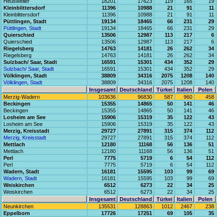
Heusweiler
18201
17623
119
165
19
Kleinblittersdorf
11396
10988
21
91
11
Kleinblittersdorf
11396
10988
21
91
11
Püttlingen, Stadt
19134
18465
66
231
29
Püttlingen, Stadt
19134
18465
66
231
29
Quierschied
13506
12987
113
217
6
Quierschied
13506
12987
113
217
6
Riegelsberg
14763
14181
26
262
34
Riegelsberg
14763
14181
26
262
34
Sulzbach/ Saar, Stadt
16591
15301
434
352
29
Sulzbach/ Saar, Stadt
16591
15301
434
352
29
Völklingen, Stadt
38809
34316
2075
1208
140
Völklingen, Stadt
38809
34316
2075
1208
140
Insgesamt
Deutschland
Türkei
Italien
Polen
Merzig-Wadern
103636
96830
587
960
458
Beckingen
15355
14865
50
141
46
Beckingen
15355
14865
50
141
46
Losheim am See
15906
15319
35
122
43
Losheim am See
15906
15319
35
122
43
Merzig, Kreisstadt
29727
27891
315
374
112
Merzig, Kreisstadt
29727
27891
315
374
112
Mettlach
12180
11168
56
136
51
Mettlach
12180
11168
56
136
51
Perl
7775
5719
6
54
112
Perl
7775
5719
6
54
112
Wadern, Stadt
16181
15595
103
99
69
Wadern, Stadt
16181
15595
103
99
69
Weiskirchen
6512
6273
22
34
25
Weiskirchen
6512
6273
22
34
25
Insgesamt
Deutschland
Türkei
Italien
Polen
Neunkirchen
135531
128863
1012
2467
238
Eppelborn
17726
17251
69
105
35