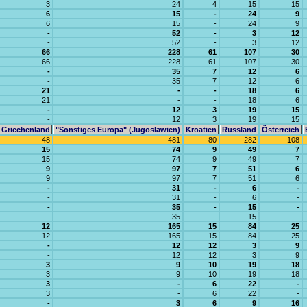
3
24
4
15
15
6
15
-
24
9
6
15
-
24
9
-
52
-
3
12
-
52
-
3
12
66
228
61
107
30
66
228
61
107
30
-
35
7
12
6
-
35
7
12
6
21
-
-
18
6
21
-
-
18
6
-
12
3
19
15
-
12
3
19
15
Griechenland
"Sonstiges Europa" (Jugoslawien)
Kroatien
Russland
Österreich
48
481
80
282
108
15
74
9
49
7
15
74
9
49
7
9
97
7
51
6
9
97
7
51
6
-
31
-
6
-
-
31
-
6
-
-
35
-
15
-
-
35
-
15
-
12
165
15
84
25
12
165
15
84
25
-
12
12
3
9
-
12
12
3
9
3
9
10
19
18
3
9
10
19
18
3
-
6
22
-
3
-
6
22
-
-
3
6
9
16