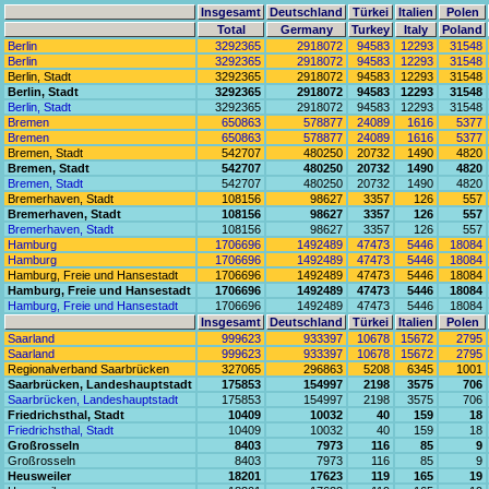
Insgesamt
Deutschland
Türkei
Italien
Polen
Total
Germany
Turkey
Italy
Poland
Berlin
3292365
2918072
94583
12293
31548
Berlin
3292365
2918072
94583
12293
31548
Berlin, Stadt
3292365
2918072
94583
12293
31548
Berlin, Stadt
3292365
2918072
94583
12293
31548
Berlin, Stadt
3292365
2918072
94583
12293
31548
Bremen
650863
578877
24089
1616
5377
Bremen
650863
578877
24089
1616
5377
Bremen, Stadt
542707
480250
20732
1490
4820
Bremen, Stadt
542707
480250
20732
1490
4820
Bremen, Stadt
542707
480250
20732
1490
4820
Bremerhaven, Stadt
108156
98627
3357
126
557
Bremerhaven, Stadt
108156
98627
3357
126
557
Bremerhaven, Stadt
108156
98627
3357
126
557
Hamburg
1706696
1492489
47473
5446
18084
Hamburg
1706696
1492489
47473
5446
18084
Hamburg, Freie und Hansestadt
1706696
1492489
47473
5446
18084
Hamburg, Freie und Hansestadt
1706696
1492489
47473
5446
18084
Hamburg, Freie und Hansestadt
1706696
1492489
47473
5446
18084
Insgesamt
Deutschland
Türkei
Italien
Polen
Saarland
999623
933397
10678
15672
2795
Saarland
999623
933397
10678
15672
2795
Regionalverband Saarbrücken
327065
296863
5208
6345
1001
Saarbrücken, Landeshauptstadt
175853
154997
2198
3575
706
Saarbrücken, Landeshauptstadt
175853
154997
2198
3575
706
Friedrichsthal, Stadt
10409
10032
40
159
18
Friedrichsthal, Stadt
10409
10032
40
159
18
Großrosseln
8403
7973
116
85
9
Großrosseln
8403
7973
116
85
9
Heusweiler
18201
17623
119
165
19