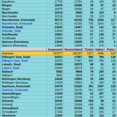
Eppelborn
17726
17251
69
105
35
Illingen
16978
16586
39
87
18
Illingen
16978
16586
39
87
18
Merchweiler
10219
9905
59
103
6
Merchweiler
10219
9905
59
103
6
Neunkirchen, Kreisstadt
46172
42165
705
1556
117
Neunkirchen, Kreisstadt
46172
42165
705
1556
117
Ottweiler, Stadt
14934
14467
63
142
19
Ottweiler, Stadt
14934
14467
63
142
19
Schiffweiler
15993
15480
67
199
37
Schiffweiler
15993
15480
67
199
37
Spiesen-Elversberg
13509
13009
10
275
6
Spiesen-Elversberg
13509
13009
10
275
6
Insgesamt
Deutschland
Türkei
Italien
Polen
Saarlouis
197877
185187
2317
4086
528
Dillingen/ Saar, Stadt
20253
17967
585
780
128
Dillingen/ Saar, Stadt
20253
17967
585
780
128
Lebach, Stadt
19484
18079
68
61
61
Lebach, Stadt
19484
18079
68
61
61
Nalbach
9302
8858
78
180
24
Nalbach
9302
8858
78
180
24
Rehlingen-Siersburg
14526
13893
34
280
30
Rehlingen-Siersburg
14526
13893
34
280
30
Saarlouis, Kreisstadt
34479
31620
391
1097
129
Saarlouis, Kreisstadt
34479
31620
391
1097
129
Saarwellingen
13348
12745
63
287
24
Saarwellingen
13348
12745
63
287
24
Schmelz
16435
15668
458
58
22
Schmelz
16435
15668
458
58
22
Schwalbach
17320
16704
53
255
17
Schwalbach
17320
16704
53
255
17
Überherrn
11655
11228
26
113
19