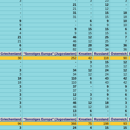
3
-
3
23
3
-
21
-
12
-
-
21
-
12
-
-
31
-
15
18
-
31
-
15
18
9
-
6
9
10
9
-
6
9
10
4
9
15
15
6
4
9
15
15
6
21
46
12
25
7
21
46
12
25
7
6
82
28
34
36
6
82
28
34
36
Griechenland
"Sonstiges Europa" (Jugoslawien)
Kroatien
Russland
Österreich
30
252
42
118
90
-
-
3
15
12
-
-
3
15
12
3
34
12
24
12
3
34
12
24
12
18
110
6
43
42
18
110
6
43
42
3
37
-
9
9
3
37
-
9
9
3
12
3
9
6
3
12
3
9
6
3
46
12
18
3
3
46
12
18
3
-
13
6
-
6
-
13
6
-
6
Griechenland
"Sonstiges Europa" (Jugoslawien)
Kroatien
Russland
Österreich
96
366
75
198
93
3
24
4
15
15