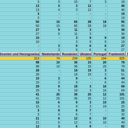
3
3
15
7
3
18
13
4
3
12
-
46
13
4
3
12
-
46
3
-
-
-
-
19
3
-
-
-
-
19
50
15
65
28
18
95
50
15
65
28
18
95
27
9
11
3
-
36
27
9
11
3
-
36
10
-
3
9
9
19
10
-
3
9
9
19
-
3
9
6
6
27
-
3
9
6
6
27
Bosnien und Herzegowina
Niederlande
Rumänien
Ukraine
Portugal
Frankreich
313
74
234
105
104
825
98
10
36
15
20
78
98
10
36
15
20
78
28
-
18
19
3
51
28
-
18
19
3
51
10
3
9
-
6
44
10
3
9
-
6
44
29
9
18
3
16
69
29
9
18
3
16
69
41
25
36
25
12
191
41
25
36
25
12
191
15
6
9
3
19
25
15
6
9
3
19
25
3
9
6
7
-
32
3
9
6
7
-
32
21
6
12
6
10
49
21
6
12
6
10
49
12
3
6
9
-
82