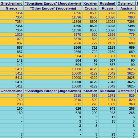
Griechenland
"Sonstiges Europa" (Jugoslawien)
Kroatien
Russland
Österreich
Greece
"Other Europe" (Yugoslavia)
Croatia
Russia
Austria
7354
11396
8506
13028
7398
7354
11396
8506
13028
7398
7354
11396
8506
13028
7398
7354
11396
8506
13028
7398
7354
11396
8506
13028
7398
1029
3370
820
2526
779
1029
3370
820
2526
779
887
2866
722
2159
689
887
2866
722
2159
689
887
2866
722
2159
689
142
504
98
367
90
142
504
98
367
90
142
504
98
367
90
5411
10000
4129
7042
3625
5411
10000
4129
7042
3625
5411
10000
4129
7042
3625
5411
10000
4129
7042
3625
5411
10000
4129
7042
3625
Griechenland
"Sonstiges Europa" (Jugoslawien)
Kroatien
Russland
Österreich
749
2510
599
1971
829
749
2510
599
1971
829
203
821
270
1089
360
160
626
200
943
268
160
626
200
943
268
-
3
3
13
6
-
3
3
13
6
-
3
3
-
6
-
3
3
-
6
3
-
3
23
3