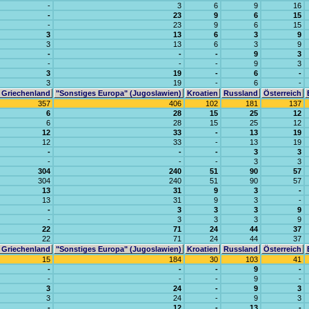
-
3
6
9
16
-
23
9
6
15
-
23
9
6
15
3
13
6
3
9
3
13
6
3
9
-
-
-
9
3
-
-
-
9
3
3
19
-
6
-
3
19
-
6
-
Griechenland
"Sonstiges Europa" (Jugoslawien)
Kroatien
Russland
Österreich
357
406
102
181
137
6
28
15
25
12
6
28
15
25
12
12
33
-
13
19
12
33
-
13
19
-
-
-
3
3
-
-
-
3
3
304
240
51
90
57
304
240
51
90
57
13
31
9
3
-
13
31
9
3
-
-
3
3
3
9
-
3
3
3
9
22
71
24
44
37
22
71
24
44
37
Griechenland
"Sonstiges Europa" (Jugoslawien)
Kroatien
Russland
Österreich
15
184
30
103
41
-
-
-
9
-
-
-
-
9
-
3
24
-
9
3
3
24
-
9
3
-
12
-
13
-