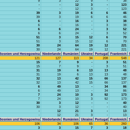
9
3
22
9
-
38
-
-
12
3
-
123
-
-
12
3
-
123
39
3
19
6
6
46
39
3
19
6
6
46
6
-
16
-
3
38
6
-
16
-
3
38
6
6
24
-
3
52
6
6
24
-
3
52
51
3
15
12
6
70
51
3
15
12
6
70
30
24
64
19
12
221
30
24
64
19
12
221
Bosnien und Herzegowina
Niederlande
Rumänien
Ukraine
Portugal
Frankreich
121
127
113
34
208
548
15
7
9
-
3
51
15
7
9
-
3
51
31
19
6
13
13
48
31
19
6
13
13
48
32
13
42
15
66
137
32
13
42
15
66
137
6
49
13
-
34
86
6
49
13
-
34
86
7
24
10
3
92
173
7
24
10
3
92
173
30
3
12
-
-
40
30
3
12
-
-
40
-
12
21
3
-
13
-
12
21
3
-
13
Bosnien und Herzegowina
Niederlande
Rumänien
Ukraine
Portugal
Frankreich
106
34
106
65
36
260
3
3
15
7
3
18