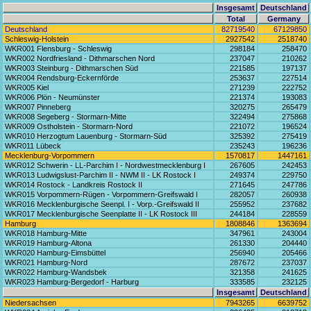
Insgesamt
Deutschland
Total
Germany
Deutschland
82719540
67129850
Schleswig-Holstein
2927542
2518740
WKR001 Flensburg - Schleswig
298184
258470
WKR002 Nordfriesland - Dithmarschen Nord
237047
210262
WKR003 Steinburg - Dithmarschen Süd
221585
197137
WKR004 Rendsburg-Eckernförde
253637
227514
WKR005 Kiel
271239
222752
WKR006 Plön - Neumünster
221374
193083
WKR007 Pinneberg
320275
265479
WKR008 Segeberg - Stormarn-Mitte
322494
275868
WKR009 Ostholstein - Stormarn-Nord
221072
196524
WKR010 Herzogtum Lauenburg - Stormarn-Süd
325392
275419
WKR011 Lübeck
235243
196236
Mecklenburg-Vorpommern
1570817
1447161
WKR012 Schwerin - LL-Parchim I - Nordwestmecklenburg I
267605
242453
WKR013 Ludwigslust-Parchim II - NWM II - LK Rostock I
249374
229750
WKR014 Rostock - Landkreis Rostock II
271645
247786
WKR015 Vorpommern-Rügen - Vorpommern-Greifswald I
282057
260938
WKR016 Mecklenburgische Seenpl. I - Vorp.-Greifswald II
255952
237682
WKR017 Mecklenburgische Seenplatte II - LK Rostock III
244184
228559
Hamburg
1808846
1363694
WKR018 Hamburg-Mitte
347961
243004
WKR019 Hamburg-Altona
261330
204440
WKR020 Hamburg-Eimsbüttel
256940
205466
WKR021 Hamburg-Nord
287672
237037
WKR022 Hamburg-Wandsbek
321358
241625
WKR023 Hamburg-Bergedorf - Harburg
333585
232125
Insgesamt
Deutschland
Niedersachsen
7943265
6639752