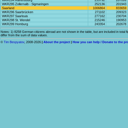
WKR294 Ravensburg
255792
207099
WKR295 Zollernalb - Sigmaringen
252136
201943
Saarland
1006864
833659
WKR296 Saarbrücken
271102
209323
WKR297 Saarlouis
277162
230704
WKR298 St. Wendel
215246
190953
WKR299 Homburg
243354
202678
Notes: 1) 8258 German citizens abroad are not shown in the table, but are included in total f
differ from the sum of data values.
©
Tim Bespyatov
, 2008-2026
|
About the project
|
How you can help / Donate to the pr