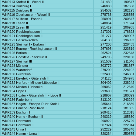
WKR113 Krefeld II - Wesel II
241439
190547
WKR114 Duisburg I
246883
187658
WKR115 Duisburg II
254532
182193
WKR116 Oberhausen - Wesel III
278733
228555
WKR117 Mülheim - Essen I
250991
200347
WKR118 Essen II
240064
171674
WKR119 Essen III
251419
206955
WKR120 Recklinghausen I
217301
178623
WKR121 Recklinghausen II
251277
209007
WKR122 Gelsenkirchen
264130
196993
WKR123 Steinfurt I - Borken I
277203
228433
WKR124 Bottrop - Recklinghausen III
267693
223519
WKR125 Borken II
262524
232548
WKR126 Coesfeld - Steinfurt II
249795
220130
WKR127 Steinfurt III
251539
211046
WKR128 Münster
303772
251657
WKR129 Warendorf
279209
228192
WKR130 Gütersloh I
322400
246861
WKR131 Bielefeld - Gütersloh II
341123
254975
WKR132 Herford - Minden-Lübbecke II
304402
238242
WKR133 Minden-Lübbecke I
269062
212640
WKR134 Lippe I
293690
231571
WKR135 Höxter - Gütersloh III - Lippe II
218907
180899
WKR136 Paderborn
313102
243294
WKR137 Hagen - Ennepe-Ruhr-Kreis I
285644
216839
WKR138 Ennepe-Ruhr-Kreis II
218124
181835
WKR139 Bochum I
269415
212815
WKR140 Herne - Bochum II
240319
185630
WKR141 Dortmund I
290922
225729
WKR142 Dortmund II
307324
222014
WKR143 Unna I
252229
205748
WKR144 Hamm - Unna II
320234
250875