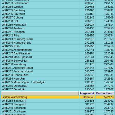
WKR233 Schwandorf
280948
245172
WKR234 Weiden
209765
184751
WKR235 Bamberg
235463
200431
WKR236 Bayreuth
203162
175046
WKR237 Coburg
192143
168109
WKR238 Hof
206718
174336
WKR239 Kulmbach
209937
187314
WKR240 Ansbach
319433
265958
WKR241 Erlangen
257091
204590
WKR242 Fürth
339953
269754
WKR243 Nürnberg-Nord
292218
201659
WKR244 Nürnberg-Süd
271201
181736
WKR245 Roth
295955
255719
WKR246 Aschaffenburg
242241
198246
WKR247 Bad Kissingen
265284
232399
WKR248 Main-Spessart
251541
215645
WKR249 Schweinfurt
258128
210463
WKR250 Würzburg
291170
242709
WKR251 Augsburg-Stadt
294647
197837
WKR252 Augsburg-Land
312676
259962
WKR253 Donau-Ries
255045
216331
WKR254 Neu-Ulm
306184
242843
WKR255 Memmingen - Unterallgäu
212020
176652
WKR256 Oberallgäu
298887
247273
WKR257 Ostallgäu
213546
177707
Insgesamt
Deutschland
Baden-Württemberg
11104040
8522123
WKR258 Stuttgart I
298688
214901
WKR259 Stuttgart II
311770
204437
WKR260 Böblingen
366963
273016
WKR261 Esslingen
249170
187635