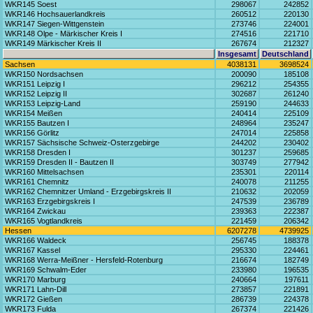
WKR145 Soest
298067
242852
WKR146 Hochsauerlandkreis
260512
220130
WKR147 Siegen-Wittgenstein
273746
224001
WKR148 Olpe - Märkischer Kreis I
274516
221710
WKR149 Märkischer Kreis II
267674
212327
Insgesamt
Deutschland
Sachsen
4038131
3698524
WKR150 Nordsachsen
200090
185108
WKR151 Leipzig I
296212
254355
WKR152 Leipzig II
302687
261240
WKR153 Leipzig-Land
259190
244633
WKR154 Meißen
240414
225109
WKR155 Bautzen I
248964
235247
WKR156 Görlitz
247014
225858
WKR157 Sächsische Schweiz-Osterzgebirge
244202
230402
WKR158 Dresden I
301237
259685
WKR159 Dresden II - Bautzen II
303749
277942
WKR160 Mittelsachsen
235301
220114
WKR161 Chemnitz
240078
211255
WKR162 Chemnitzer Umland - Erzgebirgskreis II
210632
202059
WKR163 Erzgebirgskreis I
247539
236789
WKR164 Zwickau
239363
222387
WKR165 Vogtlandkreis
221459
206342
Hessen
6207278
4739925
WKR166 Waldeck
256745
188378
WKR167 Kassel
295330
224461
WKR168 Werra-Meißner - Hersfeld-Rotenburg
216674
182749
WKR169 Schwalm-Eder
233980
196535
WKR170 Marburg
240664
197611
WKR171 Lahn-Dill
273857
221891
WKR172 Gießen
286739
224378
WKR173 Fulda
267374
221426