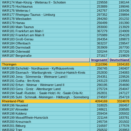
WKR174 Main-Kinzig - Wetterau II - Schotten
229558
190144
WKR175 Hochtaunus
253889
199046
WKR176 Wetterau I
242767
193436
WKR177 Rheingau-Taunus - Limburg
297352
239894
WKR178 Wiesbaden
284260
201232
WKR179 Hanau
256499
191390
WKR180 Main-Taunus
283000
213929
WKR181 Frankfurt am Main I
367279
224909
WKR182 Frankfurt am Main II
375989
254228
WKR183 Groß-Gerau
264354
189873
WKR184 Offenbach
363237
239547
WKR185 Darmstadt
353909
267700
WKR186 Odenwald
320244
257326
WKR187 Bergstraße
271617
219829
Insgesamt
Deutschland
Thüringen
2110396
1934183
WKR188 Eichsfeld - Nordhausen - Kyffhäuserkreis
256745
240407
WKR189 Eisenach - Wartburgkreis - Unstrut-Hainich-Kreis
252830
234083
WKR190 Jena - Sömmerda - Weimarer Land I
254351
229526
WKR191 Gotha - Ilm-Kreis
243123
219583
WKR192 Erfurt - Weimar - Weimarer Land II
290195
254690
WKR193 Gera - Greiz - Altenburger Land
275724
254047
WKR194 Saalf.-Rudolst. - Saale-Holzl.-Kr. -Saale-Orla-Kr.
262831
247127
WKR195 Suhl - Schmalk.-Meiningen - Hildburgh. - Sonneberg
274597
254719
Rheinland-Pfalz
4094169
3324878
WKR196 Neuwied
318025
260457
WKR197 Ahrweiler
248621
208585
WKR198 Koblenz
259434
205932
WKR199 Mosel/Rhein-Hunsrück
221144
183781
WKR200 Kreuznach
245734
201502
WKR201 Bitburg
216597
177578
WKR202 Trier
250532
203953