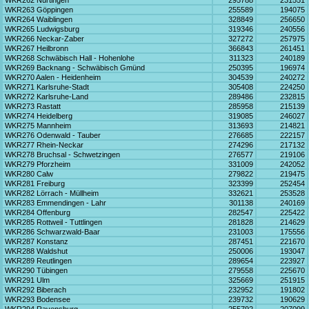
WKR262 Nürtingen
295788
231551
WKR263 Göppingen
255589
194075
WKR264 Waiblingen
328849
256650
WKR265 Ludwigsburg
319346
240556
WKR266 Neckar-Zaber
327272
257975
WKR267 Heilbronn
366843
261451
WKR268 Schwäbisch Hall - Hohenlohe
311323
240189
WKR269 Backnang - Schwäbisch Gmünd
250395
196974
WKR270 Aalen - Heidenheim
304539
240272
WKR271 Karlsruhe-Stadt
305408
224250
WKR272 Karlsruhe-Land
289486
232815
WKR273 Rastatt
285958
215139
WKR274 Heidelberg
319085
246027
WKR275 Mannheim
313693
214821
WKR276 Odenwald - Tauber
276685
222157
WKR277 Rhein-Neckar
274296
217132
WKR278 Bruchsal - Schwetzingen
276577
219106
WKR279 Pforzheim
331009
242052
WKR280 Calw
279822
219475
WKR281 Freiburg
323399
252454
WKR282 Lörrach - Müllheim
332621
253528
WKR283 Emmendingen - Lahr
301138
240169
WKR284 Offenburg
282547
225422
WKR285 Rottweil - Tuttlingen
281828
214629
WKR286 Schwarzwald-Baar
231003
175556
WKR287 Konstanz
287451
221670
WKR288 Waldshut
250006
193047
WKR289 Reutlingen
289654
223927
WKR290 Tübingen
279558
225670
WKR291 Ulm
325669
251915
WKR292 Biberach
232952
191802
WKR293 Bodensee
239732
190629