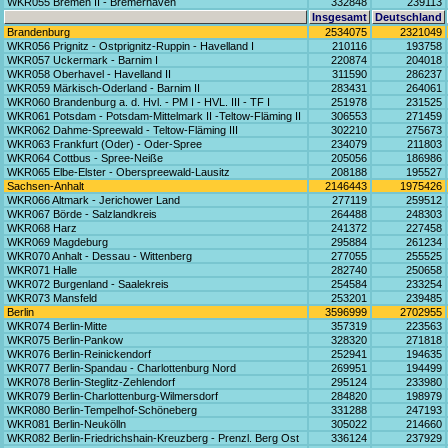
WKR055 Bremen II - Bremerhaven
332848
239113
Insgesamt
Deutschland
Brandenburg
2534075
2321049
WKR056 Prignitz - Ostprignitz-Ruppin - Havelland I
210116
193758
WKR057 Uckermark - Barnim I
220874
204018
WKR058 Oberhavel - Havelland II
311590
286237
WKR059 Märkisch-Oderland - Barnim II
283431
264061
WKR060 Brandenburg a. d. Hvl. - PM I - HVL. III - TF I
251978
231525
WKR061 Potsdam - Potsdam-Mittelmark II -Teltow-Fläming II
306553
271459
WKR062 Dahme-Spreewald - Teltow-Fläming III
302210
275673
WKR063 Frankfurt (Oder) - Oder-Spree
234079
211803
WKR064 Cottbus - Spree-Neiße
205056
186986
WKR065 Elbe-Elster - Oberspreewald-Lausitz
208188
195527
Sachsen-Anhalt
2146443
1975426
WKR066 Altmark - Jerichower Land
277119
259512
WKR067 Börde - Salzlandkreis
264488
248303
WKR068 Harz
241372
227458
WKR069 Magdeburg
295884
261234
WKR070 Anhalt - Dessau - Wittenberg
277055
255525
WKR071 Halle
282740
250658
WKR072 Burgenland - Saalekreis
254584
233254
WKR073 Mansfeld
253201
239485
Berlin
3596999
2702955
WKR074 Berlin-Mitte
357319
223563
WKR075 Berlin-Pankow
328320
271818
WKR076 Berlin-Reinickendorf
252941
194635
WKR077 Berlin-Spandau - Charlottenburg Nord
269951
194499
WKR078 Berlin-Steglitz-Zehlendorf
295124
233980
WKR079 Berlin-Charlottenburg-Wilmersdorf
284820
198979
WKR080 Berlin-Tempelhof-Schöneberg
331288
247193
WKR081 Berlin-Neukölln
305022
214660
WKR082 Berlin-Friedrichshain-Kreuzberg - Prenzl. Berg Ost
336124
237929