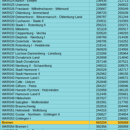
WKR024 Aurich - Emden
236435
212713
WKR025 Unterems
318688
266822
WKR026 Friesland - Wilhelmshaven - Wittmund
230667
205049
WKR027 Oldenburg - Ammerland
298720
255039
WKR028 Delmenhorst - Wesermarsch - Oldenburg-Land
299787
251244
WKR029 Cuxhaven - Stade II
234511
210393
WKR030 Stade I - Rotenburg II
256221
220271
WKR031 Mittelems
321118
265917
WKR032 Cloppenburg - Vechta
320520
248293
WKR033 Diepholz - Nienburg I
248766
214436
WKR034 Osterholz - Verden
249705
216252
WKR035 Rotenburg I - Heidekreis
218141
185835
WKR036 Harburg
260929
224956
WKR037 Lüchow-Dannenberg - Lüneburg
223266
195964
WKR038 Osnabrück-Land
263908
214840
WKR039 Stadt Osnabrück
257148
207521
WKR040 Nienburg II - Schaumburg
246515
208575
WKR041 Stadt Hannover I
250329
182717
WKR042 Stadt Hannover II
262962
198155
WKR043 Hannover-Land I
303422
248572
WKR044 Celle - Uelzen
262848
226845
WKR045 Gifhorn - Peine
284157
239096
WKR046 Hameln-Pyrmont - Holzminden
232958
196125
WKR047 Hannover-Land II
312445
255661
WKR048 Hildesheim
267027
227372
WKR049 Salzgitter - Wolfenbüttel
263391
217765
WKR050 Braunschweig
252816
204446
WKR051 Helmstedt - Wolfsburg
244315
195327
WKR052 Goslar - Northeim - Göttingen II
236827
204854
WKR053 Göttingen I
284723
238682
Bremen
693204
505069
WKR054 Bremen I
360356
265959