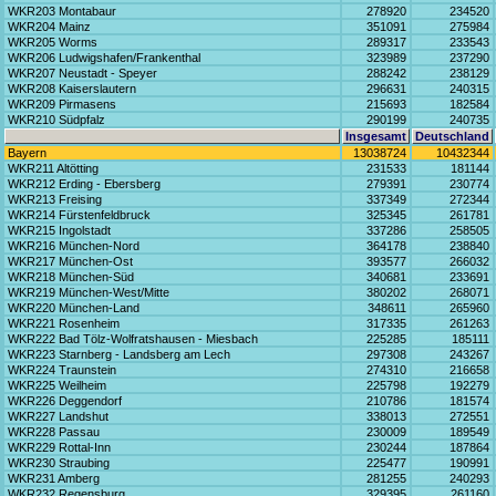
WKR203 Montabaur
278920
234520
WKR204 Mainz
351091
275984
WKR205 Worms
289317
233543
WKR206 Ludwigshafen/Frankenthal
323989
237290
WKR207 Neustadt - Speyer
288242
238129
WKR208 Kaiserslautern
296631
240315
WKR209 Pirmasens
215693
182584
WKR210 Südpfalz
290199
240735
Insgesamt
Deutschland
Bayern
13038724
10432344
WKR211 Altötting
231533
181144
WKR212 Erding - Ebersberg
279391
230774
WKR213 Freising
337349
272344
WKR214 Fürstenfeldbruck
325345
261781
WKR215 Ingolstadt
337286
258505
WKR216 München-Nord
364178
238840
WKR217 München-Ost
393577
266032
WKR218 München-Süd
340681
233691
WKR219 München-West/Mitte
380202
268071
WKR220 München-Land
348611
265960
WKR221 Rosenheim
317335
261263
WKR222 Bad Tölz-Wolfratshausen - Miesbach
225285
185111
WKR223 Starnberg - Landsberg am Lech
297308
243267
WKR224 Traunstein
274310
216658
WKR225 Weilheim
225798
192279
WKR226 Deggendorf
210786
181574
WKR227 Landshut
338013
272551
WKR228 Passau
230009
189549
WKR229 Rottal-Inn
230244
187864
WKR230 Straubing
225477
190991
WKR231 Amberg
281255
240293
WKR232 Regensburg
329395
261160