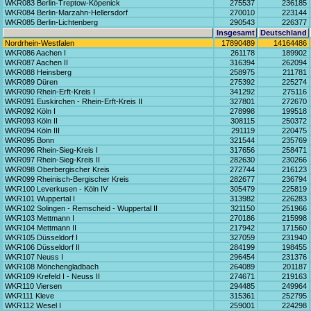
WKR083 Berlin-Treptow-Köpenick
275537
236185
WKR084 Berlin-Marzahn-Hellersdorf
270010
223144
WKR085 Berlin-Lichtenberg
290543
226377
Insgesamt
Deutschland
Nordrhein-Westfalen
17890489
14164486
WKR086 Aachen I
261178
189902
WKR087 Aachen II
316394
262094
WKR088 Heinsberg
258975
211781
WKR089 Düren
275392
225274
WKR090 Rhein-Erft-Kreis I
341292
275116
WKR091 Euskirchen - Rhein-Erft-Kreis II
327801
272670
WKR092 Köln I
278998
199518
WKR093 Köln II
308115
250372
WKR094 Köln III
291119
220475
WKR095 Bonn
321544
235769
WKR096 Rhein-Sieg-Kreis I
317656
258471
WKR097 Rhein-Sieg-Kreis II
282630
230266
WKR098 Oberbergischer Kreis
272744
216123
WKR099 Rheinisch-Bergischer Kreis
282677
236794
WKR100 Leverkusen - Köln IV
305479
225819
WKR101 Wuppertal I
313982
226283
WKR102 Solingen - Remscheid - Wuppertal II
321150
251966
WKR103 Mettmann I
270186
215998
WKR104 Mettmann II
217942
171560
WKR105 Düsseldorf I
327059
231940
WKR106 Düsseldorf II
284199
198455
WKR107 Neuss I
296454
231376
WKR108 Mönchengladbach
264089
201187
WKR109 Krefeld I - Neuss II
274671
219163
WKR110 Viersen
294485
249964
WKR111 Kleve
315361
252795
WKR112 Wesel I
259001
224298