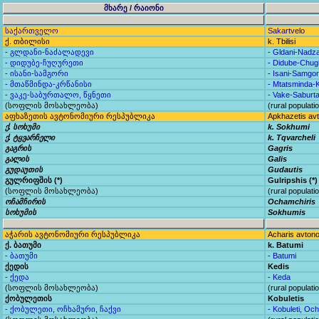
მხარე / რაიონი
საქართველო
Sakartvelo
ქ. თბილისი
k. Tbilisi
- გლდანი-ნაძალადევი
- Gldani-Nadza
- დიდუბე-ჩუღურეთი
- Didube-Chug
- ისანი-სამგორი
- Isani-Samgor
- მთაწმინდა-კრწანისი
- Mtatsminda-K
- ვაკე-საბურთალო, წყნეთი
- Vake-Saburta
(სოფლის მოსახლეობა)
(rural populati
აფხაზეთის ავტონომიური რესპუბლიკა
Apkhazetis avt
ქ. სოხუმი
k. Sokhumi
ქ. ტყვარჩელი
k. Tqvarcheli
გაგრის
Gagris
გალის
Galis
გუდაუთის
Gudautis
გულრიფშის (*)
Gulripshis (*)
(სოფლის მოსახლეობა)
(rural populati
ოჩამჩირის
Ochamchiris
სოხუმის
Sokhumis
აჭარის ავტონომიური რესპუბლიკა
Acharis avtono
ქ. ბათუმი
k. Batumi
- ბათუმი
- Batumi
ქედის
Kedis
- ქედა
- Keda
(სოფლის მოსახლეობა)
(rural populati
ქობულეთის
Kobuletis
- ქობულეთი, ოჩხამური, ჩაქვი
- Kobuleti, Oc