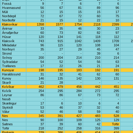
Fossá
9
7
6
7
6
Hvannasund
56
67
81
89
96
Múli
12
15
15
15
17
Norðdepil
72
67
72
60
75
Norðtoftir
21
15
12
22
10
Klaksvíkar
1358
1577
1754
2118
2399
2
Ánirnar
33
35
46
30
23
Árnafjørður
60
73
82
82
97
Húsar
120
134
141
118
112
Klaksvík
743
915
1042
1409
1709
2
Mikladalur
96
115
120
108
104
Norðoyri
35
27
29
45
47
Strond
-
-
-
39
6
Svínoy
200
204
214
210
214
Syðradalur
54
52
54
56
63
Trøllanes
17
22
26
21
24
Kunoyar
198
195
183
192
191
Haraldssund
31
32
41
62
60
Kunoy
146
135
142
130
131
Skarð
21
28
-
-
-
Kvívíkar
462
479
456
442
451
Kvívík
254
295
284
272
295
Leynar
86
86
67
73
72
Nesið
-
-
-
-
-
Skælingur
17
6
10
6
4
Stykkið
53
46
37
32
40
Válur
52
46
58
59
40
Nes
345
391
427
483
528
Nes
90
100
109
125
129
Saltnes
37
39
60
42
Toftir
Toftir
218
252
258
316
399
Porkeris
339
386
406
414
416