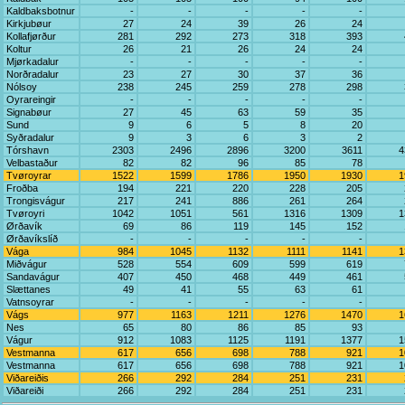
Kaldbaksbotnur
-
-
-
-
-
Kirkjubøur
27
24
39
26
24
Kollafjørður
281
292
273
318
393
Koltur
26
21
26
24
24
Mjørkadalur
-
-
-
-
-
Norðradalur
23
27
30
37
36
Nólsoy
238
245
259
278
298
Oyrareingir
-
-
-
-
-
Signabøur
27
45
63
59
35
Sund
9
6
5
8
20
Syðradalur
9
3
6
3
2
Tórshavn
2303
2496
2896
3200
3611
4
Velbastaður
82
82
96
85
78
Tvøroyrar
1522
1599
1786
1950
1930
1
Froðba
194
221
220
228
205
Trongisvágur
217
241
886
261
264
Tvøroyri
1042
1051
561
1316
1309
1
Ørðavík
69
86
119
145
152
Ørðavíkslíð
-
-
-
-
-
Vága
984
1045
1132
1111
1141
1
Miðvágur
528
554
609
599
619
Sandavágur
407
450
468
449
461
Slættanes
49
41
55
63
61
Vatnsoyrar
-
-
-
-
-
Vágs
977
1163
1211
1276
1470
1
Nes
65
80
86
85
93
Vágur
912
1083
1125
1191
1377
1
Vestmanna
617
656
698
788
921
1
Vestmanna
617
656
698
788
921
1
Viðareiðis
266
292
284
251
231
Viðareiði
266
292
284
251
231