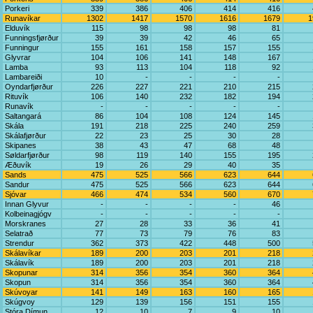
Porkeri
339
386
406
414
416
Runavíkar
1302
1417
1570
1616
1679
1
Elduvík
115
98
98
98
81
Funningsfjørður
39
39
42
46
65
Funningur
155
161
158
157
155
Glyvrar
104
106
141
148
167
Lamba
93
113
104
118
92
Lambareiði
10
-
-
-
-
Oyndarfjørður
226
227
221
210
215
Rituvík
106
140
232
182
194
Runavík
-
-
-
-
-
Saltangará
86
104
108
124
145
Skála
191
218
225
240
259
Skálafjørður
22
23
25
30
28
Skipanes
38
43
47
68
48
Søldarfjørður
98
119
140
155
195
Æðuvík
19
26
29
40
35
Sands
475
525
566
623
644
Sandur
475
525
566
623
644
Sjóvar
466
474
534
560
670
Innan Glyvur
-
-
-
-
46
Kolbeinagjógv
-
-
-
-
-
Morskranes
27
28
33
36
41
Selatrað
77
73
79
76
83
Strendur
362
373
422
448
500
Skálavíkar
189
200
203
201
218
Skálavík
189
200
203
201
218
Skopunar
314
356
354
360
364
Skopun
314
356
354
360
364
Skúvoyar
141
149
163
160
165
Skúgvoy
129
139
156
151
155
Stóra Dímun
12
10
7
9
10