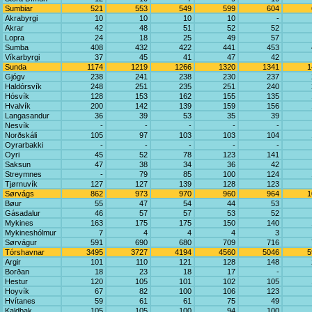
Sumbiar
521
553
549
599
604
Akrabyrgi
10
10
10
10
-
Akrar
42
48
51
52
52
Lopra
24
18
25
49
57
Sumba
408
432
422
441
453
Víkarbyrgi
37
45
41
47
42
Sunda
1174
1219
1266
1320
1341
1
Gjógv
238
241
238
230
237
Haldórsvík
248
251
235
251
240
Hósvík
128
153
162
155
135
Hvalvík
200
142
139
159
156
Langasandur
36
39
53
35
39
Nesvík
-
-
-
-
-
Norðskáli
105
97
103
103
104
Oyrarbakki
-
-
-
-
-
Oyri
45
52
78
123
141
Saksun
47
38
34
36
42
Streymnes
-
79
85
100
124
Tjørnuvík
127
127
139
128
123
Sørvágs
862
973
970
960
964
1
Bøur
55
47
54
44
53
Gásadalur
46
57
57
53
52
Mykines
163
175
175
150
140
Mykineshólmur
7
4
4
4
3
Sørvágur
591
690
680
709
716
Tórshavnar
3495
3727
4194
4560
5046
5
Argir
101
110
121
128
148
Borðan
18
23
18
17
-
Hestur
120
105
101
102
105
Hoyvík
67
82
100
106
123
Hvítanes
59
61
61
75
49
Kaldbak
105
105
100
94
100