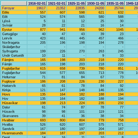
1916-02-01
1921-02-01
1925-11-05
1930-11-05
1935-11-05
1945-1
Føroyar
19617
21352
22835
24200
25744
29
Eiðis
557
607
598
621
632
Eiði
524
574
565
580
588
Ljósá
5
11
12
25
30
Svínáir
28
22
21
16
14
Eystur
877
941
956
962
1045
1
Gøtugjógv
40
47
43
39
23
Leirvík
423
461
445
457
466
Norðragøta
205
196
198
194
278
Skálafjørður
-
-
-
-
-
Syðrugøta
199
226
270
263
245
Undir Gøtueiði
10
11
-
9
33
Fámjins
165
198
203
218
220
Fámjin
165
198
203
218
220
Fuglafjarðar
615
658
739
780
851
1
Fuglafjørður
544
577
655
713
778
1
Hellurnar
71
81
84
67
73
Fugloyar
186
208
226
230
227
Hattarvík
65
61
78
84
92
Kirkja
121
147
148
146
135
Hovs
135
164
182
188
194
Hov
135
164
182
188
194
Húsavíkar
198
213
224
235
232
Dalur
61
74
87
78
77
Húsavík
98
98
101
119
121
Skarvanes
39
41
36
38
34
Hvalbiar
693
800
804
779
758
Hvalba
526
620
607
575
571
Sandvík
167
180
197
204
187
Hvannasunds
184
187
197
203
212
Depil
14
16
11
10
8