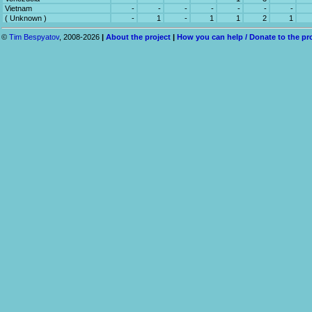
Vietnam
-
-
-
-
-
-
-
( Unknown )
-
1
-
1
1
2
1
©
Tim Bespyatov
, 2008-2026
|
About the project
|
How you can help / Donate to the pr