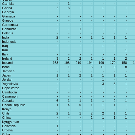
Gambia
-
1
-
-
-
-
-
Ghana
2
3
-
-
1
-
-
Georgia
-
-
-
-
-
-
-
Grenada
-
-
-
-
-
-
-
Greece
-
-
-
-
-
-
-
Guatemala
-
-
-
-
-
-
-
Honduras
-
-
1
-
-
-
-
Belarus
-
-
-
-
-
-
-
India
2
-
-
1
1
1
1
Indonesia
-
-
-
-
-
-
-
Iraq
-
-
-
-
1
-
-
Iran
-
-
-
-
-
-
1
Italy
-
-
-
-
-
-
-
Ireland
3
2
2
2
1
1
2
Iceland
163
198
210
194
199
179
150
1
Israel
-
1
-
6
11
9
8
Jamaica
-
-
-
-
-
-
-
Japan
1
1
2
1
1
1
1
Jordan
-
-
-
-
1
-
-
Yugoslavia
-
-
-
-
3
5
1
Cape Verde
-
-
-
-
-
-
-
Cambodia
-
-
-
-
-
-
-
Cameroon
-
-
-
-
-
-
-
Canada
6
1
1
1
1
2
1
Czech Republic
1
4
5
1
1
1
-
Kenya
-
-
-
-
-
-
-
Chile
2
1
1
2
2
1
1
China
-
-
-
2
1
1
1
Kyrgyzstan
-
-
-
-
-
-
-
Colombia
1
-
-
-
-
-
-
Croatia
-
-
-
-
-
-
-
Cuba
-
-
-
-
-
-
-