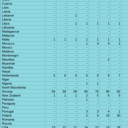
Cyprus
-
-
-
-
-
-
-
Laos
-
-
-
-
-
-
-
Latvia
-
-
-
-
-
-
-
Lebanon
-
-
1
-
-
-
-
Liberia
-
-
-
-
-
-
-
Libya
-
-
1
1
1
1
1
Lithuania
-
-
-
-
-
-
-
Madagascar
-
-
-
-
-
-
-
Malaysia
-
-
-
-
-
-
-
Malta
1
1
1
1
1
1
1
Morocco
-
-
-
1
4
4
2
Mexico
-
-
-
-
-
-
-
Moldova
-
-
-
-
-
-
-
Montenegro
-
-
-
-
-
-
-
Mauritius
-
-
-
-
-
2
-
Myanmar
-
-
-
-
-
-
-
Namibia
-
-
-
-
-
-
-
Nepal
-
-
-
-
-
-
-
Netherlands
5
6
6
5
9
9
7
Niger
-
-
-
-
-
-
-
Nigeria
-
-
-
1
1
-
-
North Macedonia
-
-
-
-
-
-
-
Norway
56
58
58
60
76
90
82
New Zealand
1
1
1
2
5
6
5
Pakistan
-
-
-
1
-
-
-
Paraguay
-
-
-
-
-
-
-
Peru
-
-
-
-
-
-
-
Portugal
-
-
-
3
3
4
1
Poland
-
-
-
2
9
19
30
Romania
-
-
-
-
-
-
-
Russia
-
-
-
-
-
-
-
USA
23
22
21
24
22
19
28