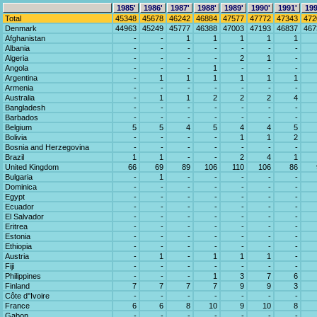
1985'
1986'
1987'
1988'
1989'
1990'
1991'
199
Total
45348
45678
46242
46884
47577
47772
47343
472
Denmark
44963
45249
45777
46388
47003
47193
46837
467
Afghanistan
-
-
1
1
1
1
1
Albania
-
-
-
-
-
-
-
Algeria
-
-
-
-
2
1
-
Angola
-
-
-
1
-
-
-
Argentina
-
1
1
1
1
1
1
Armenia
-
-
-
-
-
-
-
Australia
-
1
1
2
2
2
4
Bangladesh
-
-
-
-
-
-
-
Barbados
-
-
-
-
-
-
-
Belgium
5
5
4
5
4
4
5
Bolivia
-
-
-
-
1
1
2
Bosnia and Herzegovina
-
-
-
-
-
-
-
Brazil
1
1
-
-
2
4
1
United Kingdom
66
69
89
106
110
106
86
Bulgaria
-
1
-
-
-
-
-
Dominica
-
-
-
-
-
-
-
Egypt
-
-
-
-
-
-
-
Ecuador
-
-
-
-
-
-
-
El Salvador
-
-
-
-
-
-
-
Eritrea
-
-
-
-
-
-
-
Estonia
-
-
-
-
-
-
-
Ethiopia
-
-
-
-
-
-
-
Austria
-
1
-
1
1
1
-
Fiji
-
-
-
-
-
-
-
Philippines
-
-
-
1
3
7
6
Finland
7
7
7
7
9
9
3
Côte d''Ivoire
-
-
-
-
-
-
-
France
6
6
8
10
9
10
8
Gabon
-
-
-
-
-
-
-