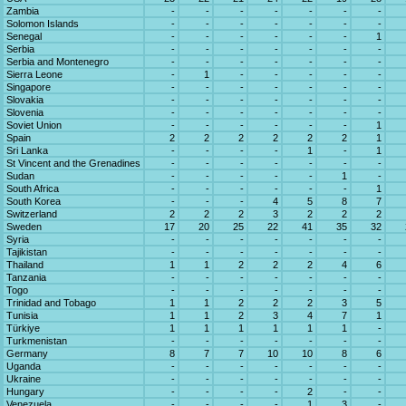
Zambia
-
-
-
-
-
-
-
Solomon Islands
-
-
-
-
-
-
-
Senegal
-
-
-
-
-
-
1
Serbia
-
-
-
-
-
-
-
Serbia and Montenegro
-
-
-
-
-
-
-
Sierra Leone
-
1
-
-
-
-
-
Singapore
-
-
-
-
-
-
-
Slovakia
-
-
-
-
-
-
-
Slovenia
-
-
-
-
-
-
-
Soviet Union
-
-
-
-
-
-
1
Spain
2
2
2
2
2
2
1
Sri Lanka
-
-
-
-
1
-
1
St Vincent and the Grenadines
-
-
-
-
-
-
-
Sudan
-
-
-
-
-
1
-
South Africa
-
-
-
-
-
-
1
South Korea
-
-
-
4
5
8
7
Switzerland
2
2
2
3
2
2
2
Sweden
17
20
25
22
41
35
32
Syria
-
-
-
-
-
-
-
Tajikistan
-
-
-
-
-
-
-
Thailand
1
1
2
2
2
4
6
Tanzania
-
-
-
-
-
-
-
Togo
-
-
-
-
-
-
-
Trinidad and Tobago
1
1
2
2
2
3
5
Tunisia
1
1
2
3
4
7
1
Türkiye
1
1
1
1
1
1
-
Turkmenistan
-
-
-
-
-
-
-
Germany
8
7
7
10
10
8
6
Uganda
-
-
-
-
-
-
-
Ukraine
-
-
-
-
-
-
-
Hungary
-
-
-
-
2
-
-
Venezuela
-
-
-
-
1
3
-