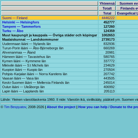
Yhteensä
Suomen evan
Totalt
Finlands e
Total
Evangelical 
Suomi — Finland
4446222
Helsinki — Helsingfors
452777
Tampere — Tammerfors
127260
Turku — Åbo
124359
Muut kaupungit ja kauppala — Övriga städer och köpingar
1002653
Maalaiskunnat — Landskommuner
2739173
Uudenmaan lääni — Nylands län
832936
Turun-Porin lääni — Åbo-Björneborgs län
660269
Ahvenanmaa — Åland
20981
Hämeen lääni — Tavastehus län
580765
Kymen lääni — Kymmene län
337772
Mikkelin lääni — S:t Michels län
234629
Kuopion lääni — Kuopio län
270504
Pohjois-Karjalan lääni — Norra Karelens län
207742
Vaasan lääni — Vasa län
443505
Keski-Suomen lääni — Mellersta Finlands län
245014
Oulun lääni — Uleåborgs län
406992
Lapin lääni — Lapplands län
205113
Lähde: Yleinen väestölaskenta 1960. II nide: Väestön ikä, siviilisääty, pääkieli ym. Suomen vira
©
Tim Bespyatov
, 2008-2026
|
About the project
|
How you can help / Donate to the pr