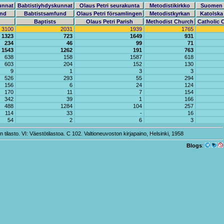
unnat
Babtistiyhdyskunnat
Olaus Petri seurakunta
Metodistikirkko
Suomen k
nd
Babtistsamfund
Olaus Petri församlingen
Metodistkyrkan
Katolska 
Baptists
Olaus Petri Parish
Methodist Church
Catholic 
3100
2031
1939
1765
1323
723
1649
931
234
46
99
71
1543
1262
191
763
638
158
1587
618
603
204
152
130
9
1
3
3
526
293
55
294
156
6
24
124
170
11
7
154
342
39
1
166
488
1284
104
257
114
33
-
16
54
2
6
3
tilasto. VI: Väestötilastoa. C 102. Valtioneuvoston kirjapaino, Helsinki, 1958
Blogs
: