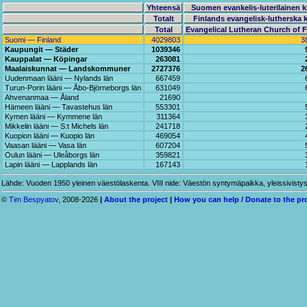
Yhteensä
Suomen evankelis-luterilainen k
Totalt
Finlands evangelisk-lutherska 
Total
Evangelical Lutheran Church of F
Suomi — Finland
4029803
3
Kaupungit — Städer
1039346
Kauppalat — Köpingar
263081
Maalaiskunnat — Landskommuner
2727376
2
Uudenmaan lääni — Nylands län
667459
Turun-Porin lääni — Åbo-Björneborgs län
631049
Ahvenanmaa — Åland
21690
Hämeen lääni — Tavastehus län
553301
Kymen lääni — Kymmene län
311364
Mikkelin lääni — S:t Michels län
241718
Kuopion lääni — Kuopio län
469054
Vaasan lääni — Vasa län
607204
Oulun lääni — Uleåborgs län
359821
Lapin lääni — Lapplands län
167143
Lähde: Vuoden 1950 yleinen väestölaskenta. VIII nide: Väestön syntymäpaikka, yleissivistys, ki
©
Tim Bespyatov
, 2008-2026
|
About the project
|
How you can help / Donate to the pr