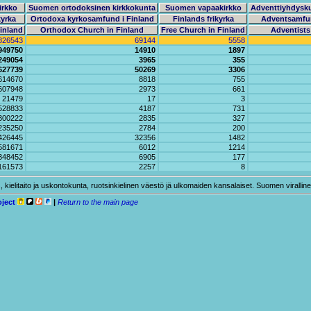
irkko
Suomen ortodoksinen kirkkokunta
Suomen vapaakirkko
Adventtiyhdysk
kyrka
Ortodoxa kyrkosamfund i Finland
Finlands frikyrka
Adventsamfu
inland
Orthodox Church in Finland
Free Church in Finland
Adventists
826543
69144
5558
949750
14910
1897
249054
3965
355
627739
50269
3306
614670
8818
755
607948
2973
661
21479
17
3
528833
4187
731
300222
2835
327
235250
2784
200
426445
32356
1482
581671
6012
1214
348452
6905
177
161573
2257
8
elitaito ja uskontokunta, ruotsinkielinen väestö jä ulkomaiden kansalaiset. Suomen virallinen 
oject
|
Return to the main page