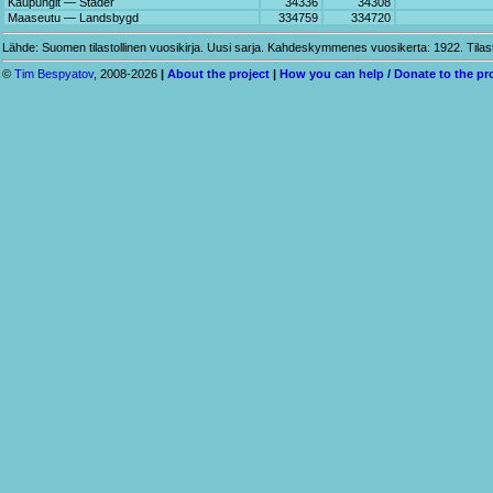
Kaupungit — Städer
34336
34308
Maaseutu — Landsbygd
334759
334720
Lähde: Suomen tilastollinen vuosikirja. Uusi sarja. Kahdeskymmenes vuosikerta: 1922. Tilasto
©
Tim Bespyatov
, 2008-2026
|
About the project
|
How you can help / Donate to the pr