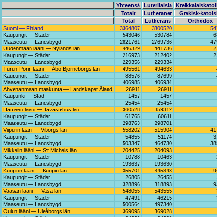
Yhteensä
Luterilaisia
Kreikkalaiskatol
Totalt
Lutheraner
Grekisk-katols
Total
Lutherans
Orthodox
Suomi — Finland
3364807
3300520
54
Kaupungit — Städer
543046
530784
6
Maaseutu — Landsbygd
2821761
2769736
47
Uudenmaan lääni — Nylands län
446329
441736
2
Kaupungit — Städer
216973
212402
2
Maaseutu — Landsbygd
229356
229334
Turun-Porin lääni — Åbo-Björneborgs län
495561
494633
Kaupungit — Städer
88576
87699
Maaseutu — Landsbygd
406985
406934
Ahvenanmaan maakunta — Landskapet Åland
26911
26911
Kaupunki — Städ
1457
1457
Maaseutu — Landsbygd
25454
25454
Hämeen lääni — Tavastehus län
360528
359312
Kaupungit — Städer
61765
60611
Maaseutu — Landsbygd
298763
298701
Viipurin lääni — Viborgs län
558202
515904
41
Kaupungit — Städer
54855
51174
3
Maaseutu — Landsbygd
503347
464730
38
Mikkelin lääni — S:t Michels län
204425
204093
Kaupungit — Städer
10788
10463
Maaseutu — Landsbygd
193637
193630
Kuopion lääni — Kuopio län
355701
345348
9
Kaupungit — Städer
26805
26455
Maaseutu — Landsbygd
328896
318893
9
Vaasan lääni — Vasa län
548055
543555
Kaupungit — Städer
47491
46215
Maaseutu — Landsbygd
500564
497340
Oulun lääni — Uleåborgs län
369095
369028