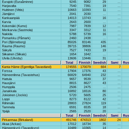
Eurajoki (Euraåminne)
9245
9082
29
…
Harjavalta
7540
7391
19
…
Huittinen (Vittis)
10663
10393
11
…
Jämijärvi
2041
2030
…
…
Kankaanpää
14013
13743
16
…
Karvia
2643
2600
…
…
Kokemäki (Kumo)
7987
7839
12
…
Merikarvia (Sastmola)
3347
3312
11
…
Nakkila
5788
5739
16
…
Pomarkku (Påmark)
2460
2438
…
…
Pori (Björneborg)
85026
83146
435
…
Rauma (Raumo)
39715
38806
146
…
Säkylä
7527
7433
19
…
Siikainen (Siikais)
1654
1642
…
…
Ulvila (Ulvsby)
13606
13446
31
…
Total
Finnish
Swedish
Sami
Rus
Kanta-Häme (Egentliga Tavastland)
174555
170079
664
7
Forssa
17904
17376
43
…
Hämeenlinna (Tavastehus)
66829
64940
232
…
Hattula
9657
9539
37
…
Hausjärvi
8815
8627
43
…
Humppila
2506
2475
…
…
Janakkala
16892
16516
80
…
Jokioinen (Jockis)
5720
5605
25
…
Loppi
8273
8122
42
…
Riihimäki
28803
27824
119
…
Tammela
6591
6535
18
…
Ypäjä
2565
2520
20
…
Total
Finnish
Swedish
Sami
Rus
Pirkanmaa (Birkaland)
491746
474313
1802
24
Akaa (Ackas)
17012
16734
35
…
Hämeenkyrö (Tavastkyro)
10489
10365
14
…