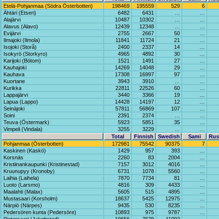
Etelä-Pohjanmaa (Södra Österbotten)
198469
195559
529
6
Ähtäri (Etseri)
6482
6431
…
…
Alajärvi
10487
10302
…
…
Alavus (Alavo)
12439
12348
…
…
Evijärvi
2755
2667
50
…
Ilmajoki (Ilmola)
11841
11724
21
…
Isojoki (Storå)
2400
2337
14
…
Isokyrö (Storkyro)
4965
4892
30
…
Karijoki (Bötom)
1521
1491
27
…
Kauhajoki
14269
14048
29
…
Kauhava
17308
16997
97
…
Kuortane
3943
3910
…
…
Kurikka
22811
22526
60
…
Lappajärvi
3440
3366
19
…
Lapua (Lappo)
14428
14197
12
…
Seinäjoki
57811
56869
107
…
Soini
2391
2374
…
…
Teuva (Östermark)
5923
5851
35
…
Vimpeli (Vindala)
3255
3229
…
…
Total
Finnish
Swedish
Sami
Rus
Pohjanmaa (Österbotten)
172981
75542
90375
7
Kaskinen (Kaskö)
1429
957
393
…
Korsnäs
2260
83
2004
…
Kristiinankaupunki (Kristinestad)
7157
3012
4016
…
Kruunupyy (Kronoby)
6731
1078
5560
…
Laihia (Laihela)
7870
7734
81
…
Luoto (Larsmo)
4816
309
4433
…
Maalahti (Malax)
5605
515
4895
…
Mustasaari (Korsholm)
18637
5425
12975
…
Närpiö (Närpes)
9435
530
8235
…
Pedersören kunta (Pedersöre)
10893
975
9787
…