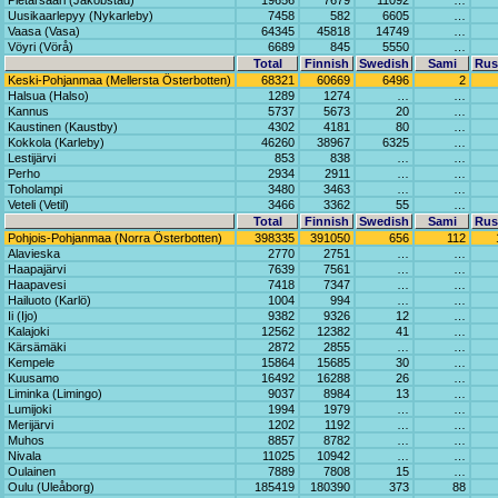
Pietarsaari (Jakobstad)
19656
7679
11092
…
Uusikaarlepyy (Nykarleby)
7458
582
6605
…
Vaasa (Vasa)
64345
45818
14749
…
Vöyri (Vörå)
6689
845
5550
…
Total
Finnish
Swedish
Sami
Rus
Keski-Pohjanmaa (Mellersta Österbotten)
68321
60669
6496
2
Halsua (Halso)
1289
1274
…
…
Kannus
5737
5673
20
…
Kaustinen (Kaustby)
4302
4181
80
…
Kokkola (Karleby)
46260
38967
6325
…
Lestijärvi
853
838
…
…
Perho
2934
2911
…
…
Toholampi
3480
3463
…
…
Veteli (Vetil)
3466
3362
55
…
Total
Finnish
Swedish
Sami
Rus
Pohjois-Pohjanmaa (Norra Österbotten)
398335
391050
656
112
Alavieska
2770
2751
…
…
Haapajärvi
7639
7561
…
…
Haapavesi
7418
7347
…
…
Hailuoto (Karlö)
1004
994
…
…
Ii (Ijo)
9382
9326
12
…
Kalajoki
12562
12382
41
…
Kärsämäki
2872
2855
…
…
Kempele
15864
15685
30
…
Kuusamo
16492
16288
26
…
Liminka (Limingo)
9037
8984
13
…
Lumijoki
1994
1979
…
…
Merijärvi
1202
1192
…
…
Muhos
8857
8782
…
…
Nivala
11025
10942
…
…
Oulainen
7889
7808
15
…
Oulu (Uleåborg)
185419
180390
373
88