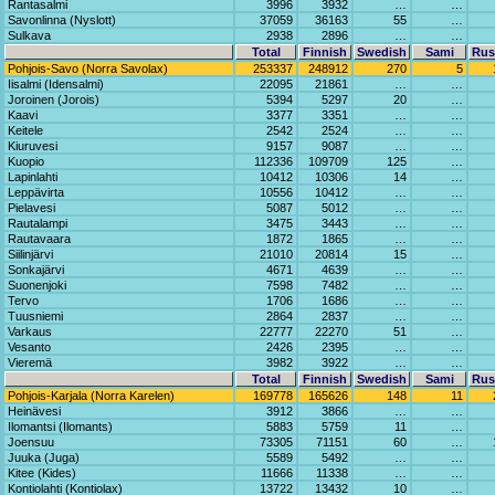
Rantasalmi
3996
3932
…
…
Savonlinna (Nyslott)
37059
36163
55
…
Sulkava
2938
2896
…
…
Total
Finnish
Swedish
Sami
Rus
Pohjois-Savo (Norra Savolax)
253337
248912
270
5
Iisalmi (Idensalmi)
22095
21861
…
…
Joroinen (Jorois)
5394
5297
20
…
Kaavi
3377
3351
…
…
Keitele
2542
2524
…
…
Kiuruvesi
9157
9087
…
…
Kuopio
112336
109709
125
…
Lapinlahti
10412
10306
14
…
Leppävirta
10556
10412
…
…
Pielavesi
5087
5012
…
…
Rautalampi
3475
3443
…
…
Rautavaara
1872
1865
…
…
Siilinjärvi
21010
20814
15
…
Sonkajärvi
4671
4639
…
…
Suonenjoki
7598
7482
…
…
Tervo
1706
1686
…
…
Tuusniemi
2864
2837
…
…
Varkaus
22777
22270
51
…
Vesanto
2426
2395
…
…
Vieremä
3982
3922
…
…
Total
Finnish
Swedish
Sami
Rus
Pohjois-Karjala (Norra Karelen)
169778
165626
148
11
Heinävesi
3912
3866
…
…
Ilomantsi (Ilomants)
5883
5759
11
…
Joensuu
73305
71151
60
…
Juuka (Juga)
5589
5492
…
…
Kitee (Kides)
11666
11338
…
…
Kontiolahti (Kontiolax)
13722
13432
10
…