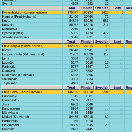
Sysmä
4305
4232
10
…
Total
Finnish
Swedish
Sami
Rus
Kymenlaakso (Kymmenedalen)
175377
166934
1425
3
Hamina (Fredrikshamn)
21400
20466
72
…
Kotka
54824
51026
551
…
Kouvola
88072
85218
311
…
Miehikkälä
2210
2123
…
…
Pyhtää (Pyttis)
5355
4770
472
…
Virolahti (Vederlax)
3516
3331
16
…
Total
Finnish
Swedish
Sami
Rus
Etelä-Karjala (Södra Karelen)
132899
127815
199
2
Imatra
28540
27511
33
…
Lappeenranta (Villmanstrand)
71982
68520
117
…
Lemi
3064
3013
…
…
Luumäki
5147
5018
16
…
Parikkala
5787
5667
10
…
Rautjärvi
3937
3882
…
…
Ruokolahti (Ruokolax)
5668
5596
…
…
Savitaipale
3863
3834
…
…
Taipalsaari
4911
4774
…
…
Total
Finnish
Swedish
Sami
Rus
Etelä-Savo (Södra Savolax)
146166
143010
201
3
Enonkoski
1615
1581
…
…
Hirvensalmi
2439
2417
…
…
Juva
6962
6846
…
…
Kangasniemi
5964
5898
…
…
Mäntyharju
6456
6359
…
…
Mikkeli (S:t Michel)
54455
53018
82
…
Pertunmaa
1936
1910
…
…
Pieksämäki
19869
19545
20
…
Puumala
2477
2445
…
…