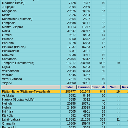
Ikaalinen (Ikalis)
7428
7347
10
…
Juupajoki
2094
2069
…
…
Kangasala
29675
29155
87
…
Kihniö
2226
2204
…
…
Kuhmoinen (Kuhmois)
2554
2527
…
…
Lempäälä
20588
20171
62
…
Mänttä-Vilppula
11413
11247
23
…
Nokia
31647
30977
104
…
Orivesi
9617
9493
14
…
Pälkäne
6950
6842
28
…
Parkano
6978
6863
12
…
Pirkkala (Birkala)
17237
16753
77
…
Punkalaidun
3281
3191
…
…
Ruovesi
5038
4941
16
…
Sastamala
25764
25312
42
…
Tampere (Tammerfors)
213217
200978
1092
19
Urjala
5335
5203
15
…
Valkeakoski
20844
20373
50
…
Vesilahti
4345
4287
…
…
Virrat (Virdois)
7514
7380
10
…
Ylöjärvi
30500
29901
94
…
Total
Finnish
Swedish
Sami
Rus
Päijät-Häme (Päijänne-Tavastland)
208777
201543
649
19
Asikkala
8552
8414
20
…
Hartola (Gustav Adolfs)
3355
3312
…
…
Heinola
20258
19771
40
…
Hollola
24106
23599
82
…
Iitti (Itis)
7005
6901
25
…
Kärkölä
4882
4738
17
…
Lahti (Lahtis)
116582
111258
353
11
Orimattila
16309
15949
87
…
Padasjoki
3423
3369
11
…