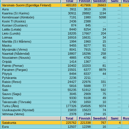
Total
Finnish
Swedish
Sami
Rus
Varsinais-Suomi (Egentliga Finland)
465183
417906
26663
8
Aura
3911
3819
26
…
Kaarina (S:t Karins)
30911
28882
1194
…
Kemiönsaari (Kimitoön)
7191
1980
5098
…
Koski Tl (Koskis)
2436
2388
…
…
Kustavi (Gustavs)
874
845
…
…
Laitila (Letala)
8440
8254
24
…
Lieto (Lundo)
18205
17667
204
…
Loimaa
16916
16631
34
…
Marttila (S:t Mårtens)
1994
1960
15
…
Masku
9455
9277
91
…
Mynämäki (Virmo)
8041
7915
52
…
Naantali (Nådendal)
18807
18296
258
…
Nousiainen (Nousis)
4865
4782
40
…
Oripää
1414
1367
…
…
Paimio (Pemar)
10402
10203
81
…
Parainen (Pargas)
15501
6377
8879
…
Pöytyä
8494
8337
44
…
Pyhäranta
2236
2211
…
…
Raisio (Reso)
24427
22976
331
…
Rusko
5816
5688
77
…
Salo
55235
51912
592
…
Sauvo (Sagu)
3045
2909
75
…
Somero
9330
9108
49
…
Taivassalo (Tövsala)
1700
1650
10
…
Turku (Åbo)
177326
154505
9374
…
Uusikaupunki (Nystad)
15833
15623
74
…
Vehmaa (Vemo)
2378
2344
15
…
Total
Finnish
Swedish
Sami
Rus
Satakunta
225762
221338
767
4
Eura
12507
12298
16
…