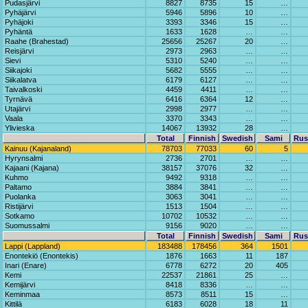
Pudasjärvi
8827
8735
15
…
Pyhäjärvi
5946
5896
10
…
Pyhäjoki
3393
3346
15
…
Pyhäntä
1633
1628
…
…
Raahe (Brahestad)
25656
25267
20
…
Reisjärvi
2973
2963
…
…
Sievi
5310
5240
…
…
Siikajoki
5682
5555
…
…
Siikalatva
6179
6127
…
…
Taivalkoski
4459
4411
…
…
Tyrnävä
6416
6364
12
…
Utajärvi
2998
2977
…
…
Vaala
3370
3343
…
…
Ylivieska
14067
13932
28
…
Total
Finnish
Swedish
Sami
Rus
Kainuu (Kajanaland)
78703
77033
60
5
Hyrynsalmi
2736
2701
…
…
Kajaani (Kajana)
38157
37076
32
…
Kuhmo
9492
9318
…
…
Paltamo
3884
3841
…
…
Puolanka
3063
3041
…
…
Ristijärvi
1513
1504
…
…
Sotkamo
10702
10532
…
…
Suomussalmi
9156
9020
…
…
Total
Finnish
Swedish
Sami
Rus
Lappi (Lappland)
183488
178456
364
1501
Enontekiö (Enontekis)
1876
1663
11
187
Inari (Enare)
6778
6272
20
405
Kemi
22537
21861
25
…
Kemijärvi
8418
8336
…
…
Keminmaa
8573
8511
15
…
Kittilä
6183
6028
18
11