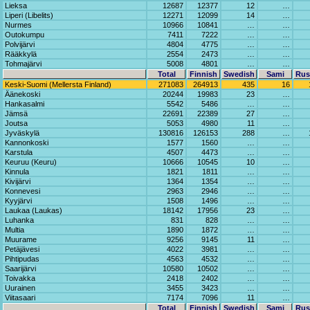
Lieksa
12687
12377
12
…
Liperi (Libelits)
12271
12099
14
…
Nurmes
10966
10841
…
…
Outokumpu
7411
7222
…
…
Polvijärvi
4804
4775
…
…
Rääkkylä
2554
2473
…
…
Tohmajärvi
5008
4801
…
…
Total
Finnish
Swedish
Sami
Rus
Keski-Suomi (Mellersta Finland)
271083
264913
435
16
Äänekoski
20244
19983
23
…
Hankasalmi
5542
5486
…
…
Jämsä
22691
22389
27
…
Joutsa
5053
4980
11
…
Jyväskylä
130816
126153
288
…
Kannonkoski
1577
1560
…
…
Karstula
4507
4473
…
…
Keuruu (Keuru)
10666
10545
10
…
Kinnula
1821
1811
…
…
Kivijärvi
1364
1354
…
…
Konnevesi
2963
2946
…
…
Kyyjärvi
1508
1496
…
…
Laukaa (Laukas)
18142
17956
23
…
Luhanka
831
828
…
…
Multia
1890
1872
…
…
Muurame
9256
9145
11
…
Petäjävesi
4022
3981
…
…
Pihtipudas
4563
4532
…
…
Saarijärvi
10580
10502
…
…
Toivakka
2418
2402
…
…
Uurainen
3455
3423
…
…
Viitasaari
7174
7096
11
…
Total
Finnish
Swedish
Sami
Rus