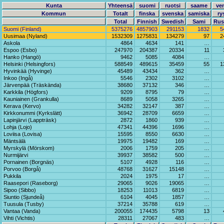
Kunta
Yhteensä
suomi
ruotsi
saame
ve
Kommun
Totalt
finska
svenska
samiska
ry
Total
Finnish
Swedish
Sami
Rus
Suomi (Finland)
5375276
4857903
291153
1832
5
Uusimaa (Nyland)
1532309
1275831
134279
97
2
Askola
4864
4634
141
…
Espoo (Esbo)
247970
204387
20334
11
Hanko (Hangö)
9462
5085
4084
…
Helsinki (Helsingfors)
588549
489615
35459
55
1
Hyvinkää (Hyvinge)
45489
43434
362
…
Inkoo (Ingå)
5546
2302
3102
…
Järvenpää (Träskända)
38680
37132
346
…
Karkkila (Högfors)
9209
8795
79
…
Kauniainen (Grankulla)
8689
5058
3265
…
Kerava (Kervo)
34282
32147
387
…
Kirkkonummi (Kyrkslätt)
36942
28709
6659
…
Lapinjärvi (Lappträsk)
2872
1860
939
…
Lohja (Lojo)
47341
44396
1696
…
Loviisa (Lovisa)
15595
8550
6630
…
Mäntsälä
19975
19482
169
…
Myrskylä (Mörskom)
2006
1759
205
…
Nurmijärvi
39937
38582
500
…
Pornainen (Borgnäs)
5107
4928
116
…
Porvoo (Borgå)
48768
31627
15148
…
Pukkila
2024
1975
17
…
Raasepori (Raseborg)
29065
9026
19065
…
Sipoo (Sibbo)
18253
11013
6819
…
Siuntio (Sjundeå)
6104
4045
1857
…
Tuusula (Tusby)
37214
35788
619
…
Vantaa (Vanda)
200055
174435
5798
13
Vihti (Vichtis)
28311
27067
483
…