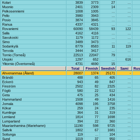
Kolari
3839
3773
27
…
Muonio
2401
2309
14
…
Pelkosenniemi
1008
1005
…
…
Pello
3980
3943
…
…
Posio
3874
3845
…
…
Ranua
4337
4321
…
…
Rovaniemi
60090
58439
93
122
Salla
4162
4116
…
…
Savukoski
1179
1172
…
…
Simo
3489
3473
…
…
Sodankylä
8779
8583
11
119
Tervola
3444
3417
…
…
Tornio (Torneå)
22513
22047
79
…
Utsjoki
1297
652
…
616
Ylitornio (Övertorneå)
4731
4690
15
…
Total
Finnish
Swedish
Sami
Rus
Ahvenanmaa (Åland)
28007
1374
25171
-
Brändö
488
65
405
…
Eckerö
943
49
847
…
Finström
2502
82
2325
…
Föglö
580
22
512
…
Geta
475
25
434
…
Hammarland
1508
49
1416
…
Jomala
4098
195
3758
…
Kökar
259
24
235
…
Kumlinge
364
31
319
…
Lemland
1814
77
1698
…
Lumparland
394
22
360
…
Maarianhamina (Mariehamn)
11190
598
9725
…
Saltvik
1802
67
1681
…
Sottunga
119
…
104
…
Sund
1019
37
950
…