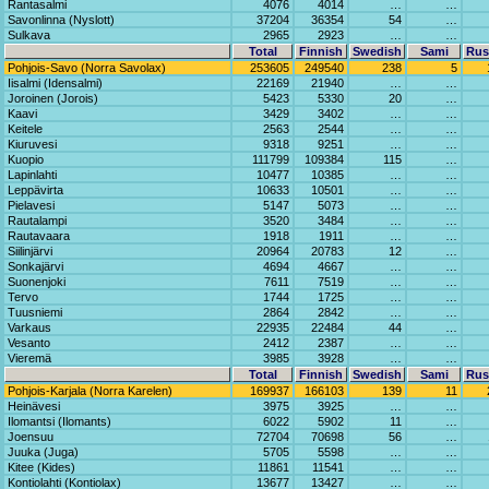
Rantasalmi
4076
4014
…
…
Savonlinna (Nyslott)
37204
36354
54
…
Sulkava
2965
2923
…
…
Total
Finnish
Swedish
Sami
Rus
Pohjois-Savo (Norra Savolax)
253605
249540
238
5
Iisalmi (Idensalmi)
22169
21940
…
…
Joroinen (Jorois)
5423
5330
20
…
Kaavi
3429
3402
…
…
Keitele
2563
2544
…
…
Kiuruvesi
9318
9251
…
…
Kuopio
111799
109384
115
…
Lapinlahti
10477
10385
…
…
Leppävirta
10633
10501
…
…
Pielavesi
5147
5073
…
…
Rautalampi
3520
3484
…
…
Rautavaara
1918
1911
…
…
Siilinjärvi
20964
20783
12
…
Sonkajärvi
4694
4667
…
…
Suonenjoki
7611
7519
…
…
Tervo
1744
1725
…
…
Tuusniemi
2864
2842
…
…
Varkaus
22935
22484
44
…
Vesanto
2412
2387
…
…
Vieremä
3985
3928
…
…
Total
Finnish
Swedish
Sami
Rus
Pohjois-Karjala (Norra Karelen)
169937
166103
139
11
Heinävesi
3975
3925
…
…
Ilomantsi (Ilomants)
6022
5902
11
…
Joensuu
72704
70698
56
…
Juuka (Juga)
5705
5598
…
…
Kitee (Kides)
11861
11541
…
…
Kontiolahti (Kontiolax)
13677
13427
…
…