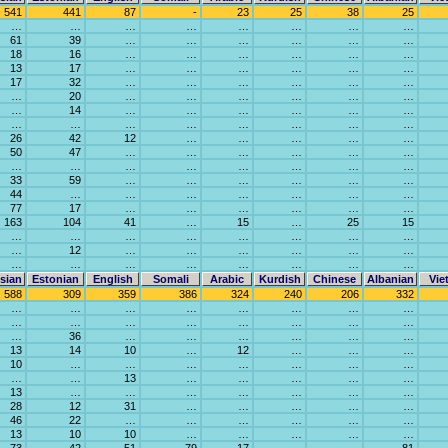
541
441
87
-
23
25
38
25
…
…
…
…
…
…
…
…
61
39
…
…
…
…
…
…
18
16
…
…
…
…
…
…
13
17
…
…
…
…
…
…
17
32
…
…
…
…
…
…
…
20
…
…
…
…
…
…
…
14
…
…
…
…
…
…
…
…
…
…
…
…
…
…
26
42
12
…
…
…
…
…
50
47
…
…
…
…
…
…
…
…
…
…
…
…
…
…
33
59
…
…
…
…
…
…
44
…
…
…
…
…
…
…
77
17
…
…
…
…
…
…
163
104
41
…
15
…
25
15
…
…
…
…
…
…
…
…
…
12
…
…
…
…
…
…
…
…
…
…
…
…
…
…
sian
Estonian
English
Somali
Arabic
Kurdish
Chinese
Albanian
Vie
588
309
359
386
324
240
206
332
…
…
…
…
…
…
…
…
…
…
…
…
…
…
…
…
…
36
…
…
…
…
…
…
13
14
10
…
12
…
…
…
10
…
…
…
…
…
…
…
…
…
13
…
…
…
…
…
13
…
…
…
…
…
…
…
28
12
31
…
…
…
…
…
46
22
…
…
…
…
…
…
13
10
10
…
…
…
…
…