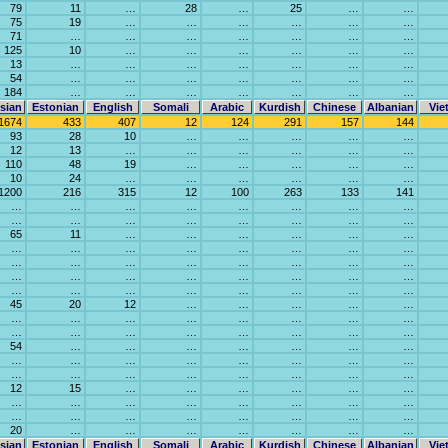
79
11
…
28
…
25
…
…
75
19
…
…
…
…
…
…
71
…
…
…
…
…
…
…
125
10
…
…
…
…
…
…
13
…
…
…
…
…
…
…
54
…
…
…
…
…
…
…
184
…
…
…
…
…
…
…
sian
Estonian
English
Somali
Arabic
Kurdish
Chinese
Albanian
Vie
1674
433
407
12
124
291
157
144
93
28
10
…
…
…
…
…
12
13
…
…
…
…
…
…
110
48
19
…
…
…
…
…
10
24
…
…
…
…
…
…
1200
216
315
12
100
263
133
141
…
…
…
…
…
…
…
…
…
…
…
…
…
…
…
…
65
11
…
…
…
…
…
…
…
…
…
…
…
…
…
…
…
…
…
…
…
…
…
…
…
…
…
…
…
…
…
…
…
…
…
…
…
…
…
…
45
20
12
…
…
…
…
…
…
…
…
…
…
…
…
…
…
…
…
…
…
…
…
…
54
…
…
…
…
…
…
…
…
…
…
…
…
…
…
…
…
…
…
…
…
…
…
…
12
15
…
…
…
…
…
…
…
…
…
…
…
…
…
…
…
…
…
…
…
…
…
…
20
…
…
…
…
…
…
…
sian
Estonian
English
Somali
Arabic
Kurdish
Chinese
Albanian
Vie