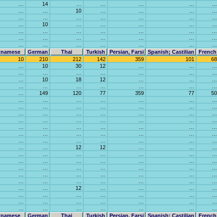
…
14
…
…
…
…
…
…
…
10
…
…
…
…
…
…
…
…
…
…
…
…
10
…
…
…
…
…
…
…
…
…
…
…
…
…
…
…
…
…
…
…
…
…
…
…
…
…
…
tnamese
German
Thai
Turkish
Persian, Farsi
Spanish; Castilian
French
10
210
212
142
359
101
68
…
10
30
12
…
…
…
…
…
…
…
…
…
…
…
10
18
12
…
…
…
…
…
…
…
…
…
…
…
149
120
77
359
77
50
…
…
…
…
…
…
…
…
…
…
…
…
…
…
…
…
…
…
…
…
…
…
…
…
…
…
…
…
…
…
…
…
…
…
…
…
…
…
…
…
…
…
…
…
…
…
…
…
…
…
…
12
12
…
…
…
…
…
…
…
…
…
…
…
…
…
…
…
…
…
…
…
…
…
…
…
…
…
…
…
…
…
…
…
…
…
…
…
…
…
…
…
…
12
…
…
…
…
…
…
…
…
…
…
…
…
…
…
…
…
…
…
…
…
…
…
…
…
…
tnamese
German
Thai
Turkish
Persian, Farsi
Spanish; Castilian
French