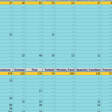
27
46
81
70
13
27
4
…
…
…
…
…
…
…
…
…
…
…
…
…
…
…
…
…
…
…
…
…
…
…
…
…
…
…
…
…
…
…
…
…
…
…
…
…
…
…
…
…
…
…
…
…
…
…
…
…
…
…
…
…
…
…
…
21
…
…
11
…
…
…
…
…
…
…
…
…
…
…
…
…
…
…
…
…
…
…
…
…
…
…
…
…
…
…
…
…
…
…
…
…
…
…
…
…
…
…
22
40
33
13
11
…
…
…
…
…
…
…
…
…
…
…
…
…
…
…
…
…
…
…
…
…
…
tnamese
German
Thai
Turkish
Persian, Farsi
Spanish; Castilian
French
478
120
170
79
200
135
37
…
…
…
…
…
…
…
13
…
…
…
…
…
…
…
…
…
…
…
…
…
…
…
…
…
…
…
…
…
…
17
…
…
…
…
…
…
…
…
…
…
…
20
…
…
…
…
…
…
…
11
14
…
…
11
…
85
…
28
…
…
12
…
29
…
…
…
…
…
…