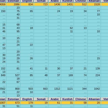
sian
Estonian
English
Somali
Arabic
Kurdish
Chinese
Albanian
Vie
4059
2086
834
723
1436
1431
512
1528
…
23
…
…
…
…
…
…
150
75
65
…
24
19
34
77
…
40
…
…
…
…
…
10
…
31
…
…
…
…
…
…
…
…
…
…
…
…
…
…
15
68
…
…
…
…
…
…
31
43
18
…
…
62
13
…
46
95
…
…
…
11
…
10
…
…
…
…
…
…
…
…
10
15
…
…
…
…
…
…
…
21
…
…
…
…
…
…
47
24
22
…
…
…
…
…
13
…
…
…
…
…
…
…
…
20
…
…
…
…
…
…
30
23
…
…
…
…
…
…
19
29
26
…
…
…
…
15
24
31
…
…
…
…
…
…
…
…
…
…
…
…
…
…
152
81
41
11
30
37
21
139
13
…
…
…
…
…
…
…
849
527
85
48
37
169
74
224
…
18
…
…
…
…
…
…
22
67
…
…
…
…
…
…
…
…
…
…
…
…
…
…
2562
800
503
663
1312
1121
344
1042
21
22
10
…
…
…
…
…
…
13
…
…
…
…
…
…
sian
Estonian
English
Somali
Arabic
Kurdish
Chinese
Albanian
Vie
1007
673
179
19
61
31
58
20
31
51
11
…
…
…
…
…