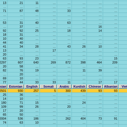
13
21
11
…
…
…
…
…
…
…
…
…
…
…
…
…
71
87
48
…
33
…
…
…
…
…
…
…
…
…
…
…
…
…
…
…
…
…
…
…
53
31
40
…
63
…
…
…
…
37
…
…
…
…
16
…
92
92
25
…
18
…
14
…
18
31
…
…
…
…
…
…
10
40
…
…
…
…
…
…
44
40
…
…
…
…
…
…
41
34
28
…
43
26
10
…
13
…
…
17
…
…
…
…
20
…
…
…
…
…
…
…
63
93
23
…
…
…
…
15
2297
607
640
269
872
398
464
209
20
58
…
…
…
…
…
…
82
76
19
…
…
11
39
…
…
20
…
…
…
…
…
…
69
10
…
…
…
…
…
…
77
44
33
33
11
…
17
17
sian
Estonian
English
Somali
Arabic
Kurdish
Chinese
Albanian
Vie
2501
930
257
5
300
439
93
93
25
36
…
…
…
…
…
…
14
10
…
…
…
…
…
…
180
71
15
…
…
24
…
…
109
99
26
…
20
…
…
…
17
20
…
…
…
…
…
…
65
50
…
…
…
…
…
…
2004
536
186
…
262
404
73
91
74
63
10
…
…
…
…
…
…
…
…
…
…
…
…
…