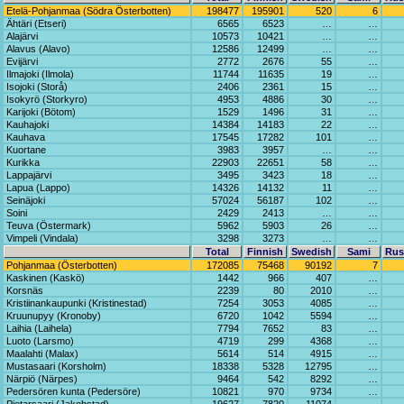
Etelä-Pohjanmaa (Södra Österbotten)
198477
195901
520
6
Ähtäri (Etseri)
6565
6523
…
…
Alajärvi
10573
10421
…
…
Alavus (Alavo)
12586
12499
…
…
Evijärvi
2772
2676
55
…
Ilmajoki (Ilmola)
11744
11635
19
…
Isojoki (Storå)
2406
2361
15
…
Isokyrö (Storkyro)
4953
4886
30
…
Karijoki (Bötom)
1529
1496
31
…
Kauhajoki
14384
14183
22
…
Kauhava
17545
17282
101
…
Kuortane
3983
3957
…
…
Kurikka
22903
22651
58
…
Lappajärvi
3495
3423
18
…
Lapua (Lappo)
14326
14132
11
…
Seinäjoki
57024
56187
102
…
Soini
2429
2413
…
…
Teuva (Östermark)
5962
5903
26
…
Vimpeli (Vindala)
3298
3273
…
…
Total
Finnish
Swedish
Sami
Rus
Pohjanmaa (Österbotten)
172085
75468
90192
7
Kaskinen (Kaskö)
1442
966
407
…
Korsnäs
2239
80
2010
…
Kristiinankaupunki (Kristinestad)
7254
3053
4085
…
Kruunupyy (Kronoby)
6720
1042
5594
…
Laihia (Laihela)
7794
7652
83
…
Luoto (Larsmo)
4719
299
4368
…
Maalahti (Malax)
5614
514
4915
…
Mustasaari (Korsholm)
18338
5328
12795
…
Närpiö (Närpes)
9464
542
8292
…
Pedersören kunta (Pedersöre)
10821
970
9734
…