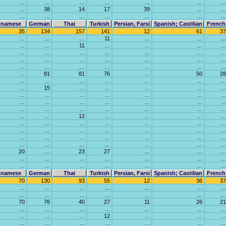
…
…
…
…
…
…
…
…
38
14
17
39
…
…
…
…
…
…
…
…
…
tnamese
German
Thai
Turkish
Persian, Farsi
Spanish; Castilian
French
35
134
157
141
12
61
37
…
…
…
11
…
…
…
…
…
11
…
…
…
…
…
…
…
…
…
…
…
…
…
…
…
…
…
…
…
…
…
…
…
…
…
…
81
81
76
…
50
28
…
…
…
…
…
…
…
…
15
…
…
…
…
…
…
…
…
…
…
…
…
…
…
…
…
…
…
…
…
…
…
…
…
…
…
…
…
12
…
…
…
…
…
…
…
…
…
…
…
…
…
…
…
…
…
…
…
…
…
…
…
…
…
…
…
…
…
…
…
…
20
…
23
27
…
…
…
…
…
…
…
…
…
…
…
…
…
…
…
…
…
tnamese
German
Thai
Turkish
Persian, Farsi
Spanish; Castilian
French
70
130
93
55
12
36
37
…
…
…
…
…
…
…
…
…
…
…
…
…
…
70
76
40
27
11
26
21
…
…
…
…
…
…
…
…
…
…
12
…
…
…
…
…
…
…
…
…
…