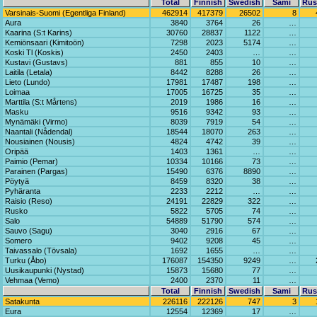
Total
Finnish
Swedish
Sami
Rus
Varsinais-Suomi (Egentliga Finland)
462914
417379
26502
8
Aura
3840
3764
26
…
Kaarina (S:t Karins)
30760
28837
1122
…
Kemiönsaari (Kimitoön)
7298
2023
5174
…
Koski Tl (Koskis)
2450
2403
…
…
Kustavi (Gustavs)
881
855
10
…
Laitila (Letala)
8442
8288
26
…
Lieto (Lundo)
17981
17487
198
…
Loimaa
17005
16725
35
…
Marttila (S:t Mårtens)
2019
1986
16
…
Masku
9516
9342
93
…
Mynämäki (Virmo)
8039
7919
54
…
Naantali (Nådendal)
18544
18070
263
…
Nousiainen (Nousis)
4824
4742
39
…
Oripää
1403
1361
…
…
Paimio (Pemar)
10334
10166
73
…
Parainen (Pargas)
15490
6376
8890
…
Pöytyä
8459
8320
38
…
Pyhäranta
2233
2212
…
…
Raisio (Reso)
24191
22829
322
…
Rusko
5822
5705
74
…
Salo
54889
51790
574
…
Sauvo (Sagu)
3040
2916
67
…
Somero
9402
9208
45
…
Taivassalo (Tövsala)
1692
1655
…
…
Turku (Åbo)
176087
154350
9249
…
Uusikaupunki (Nystad)
15873
15680
77
…
Vehmaa (Vemo)
2400
2370
11
…
Total
Finnish
Swedish
Sami
Rus
Satakunta
226116
222126
747
3
Eura
12554
12369
17
…