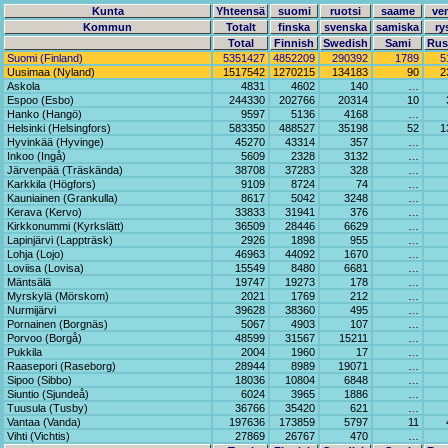
Kunta
Yhteensä
suomi
ruotsi
saame
ve
Kommun
Totalt
finska
svenska
samiska
ry
Total
Finnish
Swedish
Sami
Rus
Suomi (Finland)
5351427
4852209
290392
1789
5
Uusimaa (Nyland)
1517542
1270215
134183
90
2
Askola
4831
4602
140
…
Espoo (Esbo)
244330
202766
20314
10
Hanko (Hangö)
9597
5136
4168
…
Helsinki (Helsingfors)
583350
488527
35198
52
1
Hyvinkää (Hyvinge)
45270
43314
357
…
Inkoo (Ingå)
5609
2328
3132
…
Järvenpää (Träskända)
38708
37283
328
…
Karkkila (Högfors)
9109
8724
74
…
Kauniainen (Grankulla)
8617
5042
3248
…
Kerava (Kervo)
33833
31941
376
…
Kirkkonummi (Kyrkslätt)
36509
28446
6629
…
Lapinjärvi (Lappträsk)
2926
1898
955
…
Lohja (Lojo)
46963
44092
1670
…
Loviisa (Lovisa)
15549
8480
6681
…
Mäntsälä
19747
19273
178
…
Myrskylä (Mörskom)
2021
1769
212
…
Nurmijärvi
39628
38360
495
…
Pornainen (Borgnäs)
5067
4903
107
…
Porvoo (Borgå)
48599
31567
15211
…
Pukkila
2004
1960
17
…
Raasepori (Raseborg)
28944
8989
19071
…
Sipoo (Sibbo)
18036
10804
6848
…
Siuntio (Sjundeå)
6024
3965
1886
…
Tuusula (Tusby)
36766
35420
621
…
Vantaa (Vanda)
197636
173859
5797
11
Vihti (Vichtis)
27869
26767
470
…