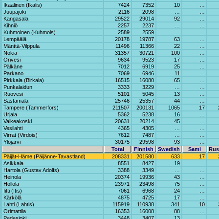
Ikaalinen (Ikalis)
7424
7352
10
…
Juupajoki
2116
2098
…
…
Kangasala
29522
29014
92
…
Kihniö
2257
2237
…
…
Kuhmoinen (Kuhmois)
2589
2559
…
…
Lempäälä
20178
19787
63
…
Mänttä-Vilppula
11496
11366
22
…
Nokia
31357
30721
100
…
Orivesi
9634
9523
17
…
Pälkäne
7012
6919
25
…
Parkano
7069
6946
11
…
Pirkkala (Birkala)
16515
16080
65
…
Punkalaidun
3333
3229
…
…
Ruovesi
5101
5045
13
…
Sastamala
25746
25357
44
…
Tampere (Tammerfors)
211507
200131
1065
17
Urjala
5362
5238
16
…
Valkeakoski
20631
20214
45
…
Vesilahti
4365
4305
…
…
Virrat (Virdois)
7612
7487
…
…
Ylöjärvi
30175
29598
93
…
Total
Finnish
Swedish
Sami
Rus
Päijät-Häme (Päijänne-Tavastland)
208331
201580
633
17
Asikkala
8551
8427
19
…
Hartola (Gustav Adolfs)
3388
3349
…
…
Heinola
20374
19936
43
…
Hollola
23971
23498
75
…
Iitti (Itis)
7061
6968
24
…
Kärkölä
4875
4725
17
…
Lahti (Lahtis)
115919
110938
341
10
Orimattila
16353
16008
88
…
Padasjoki
3448
3407
13
…