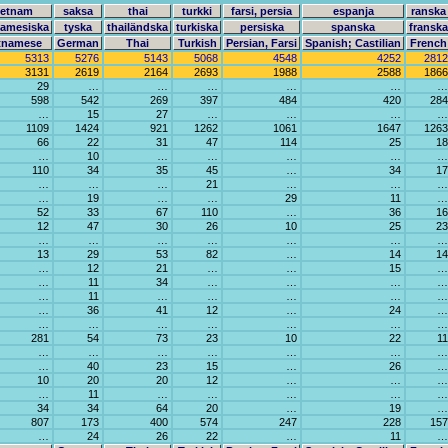
ietnam
saksa
thai
turkki
farsi, persia
espanja
ranska
namesiska
tyska
thailändska
turkiska
persiska
spanska
franska
tnamese
German
Thai
Turkish
Persian, Farsi
Spanish; Castilian
French
5313
5276
5143
5068
4548
4252
2812
3131
2619
2164
2693
1988
2588
1866
29
…
…
…
…
…
…
598
542
269
397
484
420
284
…
15
27
…
…
…
…
1109
1424
921
1262
1061
1647
1263
66
22
31
47
114
25
18
…
10
…
…
…
…
…
110
34
35
45
…
34
17
…
…
…
21
…
…
…
…
19
…
…
29
11
…
52
33
67
110
…
36
16
12
47
30
26
10
25
23
…
…
…
…
…
…
…
13
29
53
82
…
14
14
…
12
21
…
…
15
…
…
11
34
…
…
…
…
…
11
…
…
…
…
…
…
36
41
12
…
24
…
…
…
…
…
…
…
…
281
54
73
23
10
22
11
…
…
…
…
…
…
…
…
40
23
15
…
26
…
10
20
20
12
…
…
…
…
11
…
…
…
…
…
34
34
64
20
…
19
…
807
173
400
574
247
228
157
…
24
26
22
…
11
…