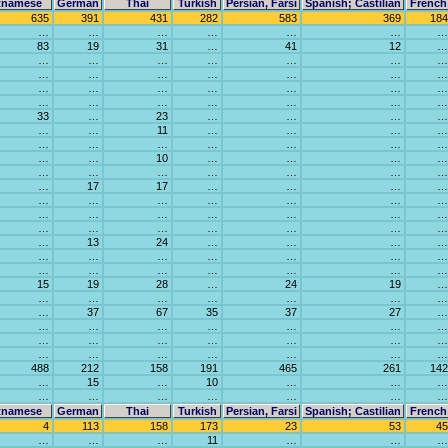
tnamese
German
Thai
Turkish
Persian, Farsi
Spanish; Castilian
French
635
391
431
282
583
369
184
…
…
…
…
…
…
…
83
19
31
…
41
12
…
…
…
…
…
…
…
…
…
…
…
…
…
…
…
…
…
…
…
…
…
…
…
…
…
…
…
…
…
33
…
23
…
…
…
…
…
…
11
…
…
…
…
…
…
…
…
…
…
…
…
…
10
…
…
…
…
…
…
…
…
…
…
…
…
17
17
…
…
…
…
…
…
…
…
…
…
…
…
…
…
…
…
…
…
…
…
…
…
…
…
…
…
13
24
…
…
…
…
…
…
…
…
…
…
…
…
…
…
…
…
…
…
15
19
28
…
24
19
…
…
…
…
…
…
…
…
…
37
67
35
37
27
…
…
…
…
…
…
…
…
…
…
…
…
…
…
…
…
…
…
…
…
…
…
488
212
158
191
465
261
142
…
15
…
10
…
…
…
…
…
…
…
…
…
…
tnamese
German
Thai
Turkish
Persian, Farsi
Spanish; Castilian
French
4
113
158
173
23
53
45
…
…
…
11
…
…
…