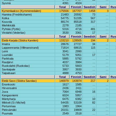
Sysmä
4391
4324
…
…
Total
Finnish
Swedish
Sami
Rus
Kymenlaakso (Kymmenedalen)
175556
167707
1458
3
Hamina (Fredrikshamn)
21483
20592
73
…
Kotka
54775
51335
567
…
Kouvola
88174
85518
317
…
Miehikkälä
2278
2185
…
…
Pyhtää (Pyttis)
5316
4716
481
…
Virolahti (Vederlax)
3530
3361
17
…
Total
Finnish
Swedish
Sami
Rus
Etelä-Karjala (Södra Karelen)
133210
128505
194
2
Imatra
28676
27727
34
…
Lappeenranta (Villmanstrand)
71814
68615
115
…
Lemi
3041
2990
…
…
Luumäki
5179
5051
17
…
Parikkala
5885
5792
…
…
Rautjärvi
4037
3984
…
…
Ruokolahti (Ruokolax)
5733
5663
…
…
Savitaipale
3957
3930
…
…
Taipalsaari
4888
4753
…
…
Total
Finnish
Swedish
Sami
Rus
Etelä-Savo (Södra Savolax)
146979
143974
217
2
Enonkoski
1617
1585
…
…
Hirvensalmi
2436
2411
…
…
Juva
7064
6948
16
…
Kangasniemi
6024
5957
…
…
Mäntyharju
6475
6382
10
…
Mikkeli (S:t Michel)
54435
53109
82
…
Pertunmaa
1983
1964
…
…
Pieksämäki
20151
19809
22
…
Puumala
2549
2518
…
…