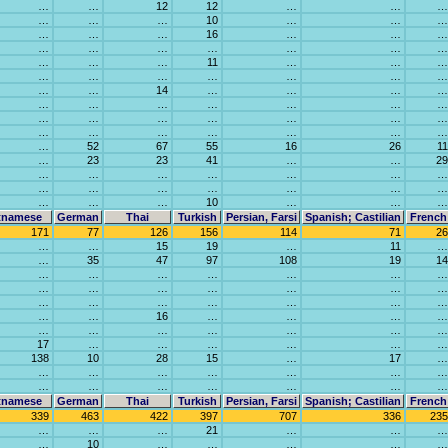
…
…
12
12
…
…
…
…
…
…
10
…
…
…
…
…
…
16
…
…
…
…
…
…
…
…
…
…
…
…
…
11
…
…
…
…
…
…
…
…
…
…
…
…
14
…
…
…
…
…
…
…
…
…
…
…
…
…
…
…
…
…
…
…
…
…
…
…
…
…
…
52
67
55
16
26
11
…
23
23
41
…
…
29
…
…
…
…
…
…
…
…
…
…
…
…
…
…
…
…
…
10
…
…
…
tnamese
German
Thai
Turkish
Persian, Farsi
Spanish; Castilian
French
171
77
126
156
114
71
26
…
…
15
19
…
11
…
…
35
47
97
108
19
14
…
…
…
…
…
…
…
…
…
…
…
…
…
…
…
…
…
…
…
…
…
…
…
16
…
…
…
…
…
…
…
…
…
…
…
17
…
…
…
…
…
…
138
10
28
15
…
17
…
…
…
…
…
…
…
…
…
…
…
…
…
…
…
tnamese
German
Thai
Turkish
Persian, Farsi
Spanish; Castilian
French
339
463
422
397
707
336
235
…
…
…
21
…
…
…
…
10
…
…
…
…
…