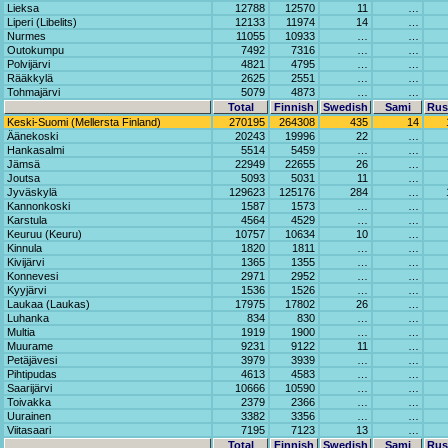
Lieksa
12788
12570
11
…
Liperi (Libelits)
12133
11974
14
…
Nurmes
11055
10933
…
…
Outokumpu
7492
7316
…
…
Polvijärvi
4821
4795
…
…
Rääkkylä
2625
2551
…
…
Tohmajärvi
5079
4873
…
…
Total
Finnish
Swedish
Sami
Rus
Keski-Suomi (Mellersta Finland)
270195
264308
435
14
Äänekoski
20243
19996
22
…
Hankasalmi
5514
5459
…
…
Jämsä
22949
22655
26
…
Joutsa
5093
5031
11
…
Jyväskylä
129623
125176
284
…
Kannonkoski
1587
1573
…
…
Karstula
4564
4529
…
…
Keuruu (Keuru)
10757
10634
10
…
Kinnula
1820
1811
…
…
Kivijärvi
1365
1355
…
…
Konnevesi
2971
2952
…
…
Kyyjärvi
1536
1526
…
…
Laukaa (Laukas)
17975
17802
26
…
Luhanka
834
830
…
…
Multia
1919
1900
…
…
Muurame
9231
9122
11
…
Petäjävesi
3979
3939
…
…
Pihtipudas
4613
4583
…
…
Saarijärvi
10666
10590
…
…
Toivakka
2379
2366
…
…
Uurainen
3382
3356
…
…
Viitasaari
7195
7123
13
…
Total
Finnish
Swedish
Sami
Rus