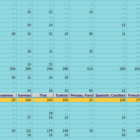
…
…
…
…
…
…
…
…
…
…
…
…
…
…
…
15
22
…
10
…
…
…
…
…
…
…
…
…
…
…
…
…
…
…
…
…
24
14
…
…
13
…
…
…
…
…
…
…
…
28
10
31
15
90
11
…
…
…
…
…
…
…
…
…
…
…
…
…
…
…
…
…
…
…
…
…
…
…
18
11
…
32
…
…
…
…
…
…
…
…
…
…
…
…
…
…
…
…
…
15
23
…
…
…
…
258
269
246
286
513
260
181
…
…
…
…
…
…
…
30
11
16
18
…
…
…
…
…
…
…
…
…
…
…
…
…
…
…
…
…
…
24
18
15
55
12
…
tnamese
German
Thai
Turkish
Persian, Farsi
Spanish; Castilian
French
20
184
243
192
21
108
37
…
…
…
…
…
…
…
…
…
…
…
…
…
…
…
…
18
…
…
…
…
…
27
23
12
…
10
…
…
…
…
…
…
…
…
…
…
…
…
…
…
…
16
111
178
148
15
75
28
…
18
15
10
…
20
…
…
…
…
…
…
…
…