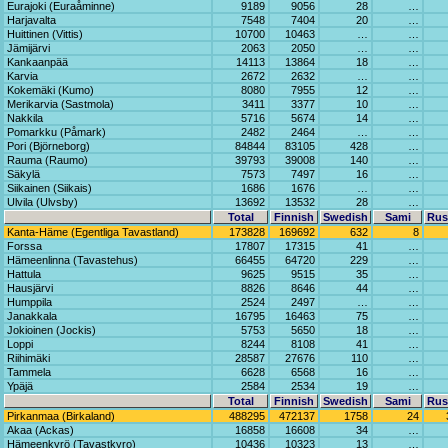
Eurajoki (Euraåminne)
9189
9056
28
…
Harjavalta
7548
7404
20
…
Huittinen (Vittis)
10700
10463
…
…
Jämijärvi
2063
2050
…
…
Kankaanpää
14113
13864
18
…
Karvia
2672
2632
…
…
Kokemäki (Kumo)
8080
7955
12
…
Merikarvia (Sastmola)
3411
3377
10
…
Nakkila
5716
5674
14
…
Pomarkku (Påmark)
2482
2464
…
…
Pori (Björneborg)
84844
83105
428
…
Rauma (Raumo)
39793
39008
140
…
Säkylä
7573
7497
16
…
Siikainen (Siikais)
1686
1676
…
…
Ulvila (Ulvsby)
13692
13532
28
…
Total
Finnish
Swedish
Sami
Rus
Kanta-Häme (Egentliga Tavastland)
173828
169692
632
8
Forssa
17807
17315
41
…
Hämeenlinna (Tavastehus)
66455
64720
229
…
Hattula
9625
9515
35
…
Hausjärvi
8826
8646
44
…
Humppila
2524
2497
…
…
Janakkala
16795
16463
75
…
Jokioinen (Jockis)
5753
5650
18
…
Loppi
8244
8108
41
…
Riihimäki
28587
27676
110
…
Tammela
6628
6568
16
…
Ypäjä
2584
2534
19
…
Total
Finnish
Swedish
Sami
Rus
Pirkanmaa (Birkaland)
488295
472137
1758
24
Akaa (Ackas)
16858
16608
34
…
Hämeenkyrö (Tavastkyro)
10436
10323
13
…