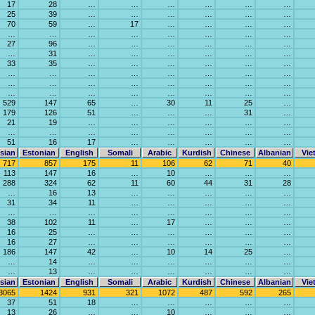
17
28
…
…
…
…
…
…
25
39
…
…
…
…
…
…
70
59
…
17
…
…
…
…
…
…
…
…
…
…
…
…
27
96
…
…
…
…
…
…
…
31
…
…
…
…
…
…
33
35
…
…
…
…
…
…
…
…
…
…
…
…
…
…
…
…
…
…
…
…
…
…
…
…
…
…
…
…
…
…
529
147
65
…
30
11
25
…
179
126
51
…
…
…
31
…
21
19
…
…
…
…
…
…
…
…
…
…
…
…
…
…
51
16
17
…
…
…
…
…
sian
Estonian
English
Somali
Arabic
Kurdish
Chinese
Albanian
Vie
717
857
175
11
106
62
71
40
113
147
16
…
10
…
…
…
288
324
62
11
60
44
31
28
…
16
13
…
…
…
…
…
31
34
11
…
…
…
…
…
…
…
…
…
…
…
…
…
38
102
11
…
17
…
…
…
16
25
…
…
…
…
…
…
16
27
…
…
…
…
…
…
186
147
42
…
10
14
25
…
…
14
…
…
…
…
…
…
…
13
…
…
…
…
…
…
sian
Estonian
English
Somali
Arabic
Kurdish
Chinese
Albanian
Vie
3065
1424
931
321
1072
487
592
265
37
51
18
…
…
…
…
…
13
26
…
…
10
…
…
…