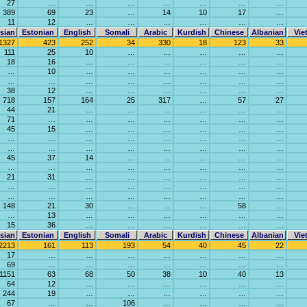
27
…
…
…
…
…
…
…
389
69
23
…
14
10
17
…
11
12
…
…
…
…
…
…
sian
Estonian
English
Somali
Arabic
Kurdish
Chinese
Albanian
Vie
1327
423
252
34
330
18
123
33
111
25
10
…
…
…
…
…
18
16
…
…
…
…
…
…
…
10
…
…
…
…
…
…
…
…
…
…
…
…
…
…
38
12
…
…
…
…
…
…
718
157
164
25
317
…
57
27
44
21
…
…
…
…
…
…
71
…
…
…
…
…
…
…
45
15
…
…
…
…
…
…
…
…
…
…
…
…
…
…
…
…
…
…
…
…
…
…
45
37
14
…
…
…
…
…
…
…
…
…
…
…
…
…
21
31
…
…
…
…
…
…
…
…
…
…
…
…
…
…
…
…
…
…
…
…
…
…
148
21
30
…
…
…
58
…
…
13
…
…
…
…
…
…
15
36
…
…
…
…
…
…
sian
Estonian
English
Somali
Arabic
Kurdish
Chinese
Albanian
Vie
2213
161
113
193
54
40
45
22
17
…
…
…
…
…
…
…
69
…
…
…
…
…
…
…
1151
63
68
50
38
10
40
13
64
12
…
…
…
…
…
…
244
19
…
…
…
…
…
…
67
…
…
106
…
…
…
…