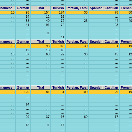
…
…
…
…
…
…
…
tnamese
German
Thai
Turkish
Persian, Farsi
Spanish; Castilian
French
10
95
154
174
36
78
50
…
14
12
15
…
…
…
…
38
40
72
26
44
40
…
41
91
72
…
23
…
…
…
…
…
…
…
…
…
…
11
…
…
…
…
…
…
…
11
…
…
…
tnamese
German
Thai
Turkish
Persian, Farsi
Spanish; Castilian
French
16
62
98
118
39
51
19
…
12
13
18
…
…
…
15
37
63
92
36
45
12
…
…
…
…
…
…
…
…
…
…
…
…
…
…
…
…
…
…
…
…
…
…
…
…
…
…
…
…
…
…
…
…
…
…
…
…
…
…
…
…
…
…
…
…
…
…
…
…
…
tnamese
German
Thai
Turkish
Persian, Farsi
Spanish; Castilian
French
3
125
81
61
109
29
19
…
…
…
…
…
…
…
…
…
…
…
…
…
…
…
14
…
…
…
…
…
…
…
…
…
…
…
…
…
…
…
…
…
…
…
…
29
37
16
69
17
…
…
…
…
…
…
…
…
…
13
11
17
…
…
…
…
…
…
…
…
…
…