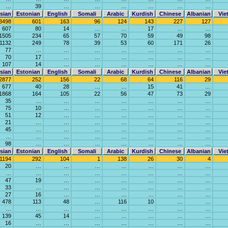
…
39
…
…
…
…
…
…
sian
Estonian
English
Somali
Arabic
Kurdish
Chinese
Albanian
Vie
3498
601
163
96
124
143
227
127
607
80
14
…
…
17
…
…
1505
234
65
57
70
59
49
98
1132
249
78
39
53
60
171
26
77
…
…
…
…
…
…
…
70
17
…
…
…
…
…
…
107
14
…
…
…
…
…
…
sian
Estonian
English
Somali
Arabic
Kurdish
Chinese
Albanian
Vie
2877
252
156
22
68
64
116
29
677
40
28
…
…
15
41
…
1868
164
105
22
56
47
73
29
35
…
…
…
…
…
…
…
75
10
…
…
…
…
…
…
51
12
…
…
…
…
…
…
21
…
…
…
…
…
…
…
45
…
…
…
…
…
…
…
…
…
…
…
…
…
…
…
98
…
…
…
…
…
…
…
sian
Estonian
English
Somali
Arabic
Kurdish
Chinese
Albanian
Vie
1194
292
104
1
138
26
30
4
20
…
…
…
…
…
…
…
…
…
…
…
…
…
…
…
47
19
…
…
…
…
…
…
33
…
…
…
…
…
…
…
27
16
…
…
…
…
…
…
478
113
48
…
116
10
…
…
…
…
…
…
…
…
…
…
139
45
14
…
…
…
…
…
16
…
…
…
…
…
…
…