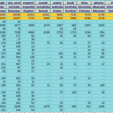
näjä
viro, eesti
englanti
somali
arabia
kurdi
kiina
albania
v
ska
estniska
engelska
somaliska
arabiska
kurdiska
kinesiska
albanska
viet
sian
Estonian
English
Somali
Arabic
Kurdish
Chinese
Albanian
Vie
1683
25096
12063
11681
9682
7135
7078
6736
3470
15507
7276
9455
5022
3399
4298
3749
20
16
…
…
…
…
…
…
3302
2577
1600
1579
1007
682
1387
1020
48
79
…
…
10
29
…
…
3106
7038
4060
6168
2753
1713
2194
854
328
271
82
…
52
20
82
187
33
27
30
…
…
…
…
…
179
198
64
70
55
14
27
23
97
105
13
…
…
…
10
…
26
53
38
…
…
…
14
15
374
288
72
…
100
34
29
35
267
354
148
…
25
13
27
162
…
41
12
…
…
…
…
…
251
397
57
24
15
11
22
12
142
97
19
…
10
…
…
…
52
89
17
…
…
…
…
…
…
…
…
…
…
…
…
…
146
252
59
…
24
17
13
…
15
10
11
…
…
…
…
…
339
254
81
11
60
70
30
189
…
12
…
…
…
…
…
…
134
181
62
…
37
128
11
30
89
108
30
…
…
…
…
…
40
42
24
…
…
…
…
…
144
161
52
…
33
…
19
14
4204
2606
674
1575
793
648
411
1196
122
244
54
…
15
…
…
…