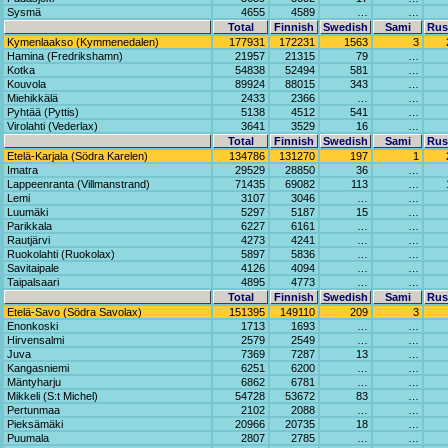
Sysmä
4655
4589
…
…
Total
Finnish
Swedish
Sami
Rus
Kymenlaakso (Kymmenedalen)
177931
172231
1563
3
Hamina (Fredrikshamn)
21957
21315
79
…
Kotka
54838
52494
581
…
Kouvola
89924
88015
343
…
Miehikkälä
2433
2366
…
…
Pyhtää (Pyttis)
5138
4512
541
…
Virolahti (Vederlax)
3641
3529
16
…
Total
Finnish
Swedish
Sami
Rus
Etelä-Karjala (Södra Karelen)
134786
131270
197
1
Imatra
29529
28850
36
…
Lappeenranta (Villmanstrand)
71435
69082
113
…
Lemi
3107
3046
…
…
Luumäki
5297
5187
15
…
Parikkala
6227
6161
…
…
Rautjärvi
4273
4241
…
…
Ruokolahti (Ruokolax)
5897
5836
…
…
Savitaipale
4126
4094
…
…
Taipalsaari
4895
4773
…
…
Total
Finnish
Swedish
Sami
Rus
Etelä-Savo (Södra Savolax)
151395
149110
209
3
Enonkoski
1713
1693
…
…
Hirvensalmi
2579
2549
…
…
Juva
7369
7287
13
…
Kangasniemi
6251
6200
…
…
Mäntyharju
6862
6781
…
…
Mikkeli (S:t Michel)
54728
53672
83
…
Pertunmaa
2102
2088
…
…
Pieksämäki
20966
20735
18
…
Puumala
2807
2785
…
…