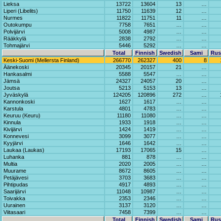
Lieksa
13722
13604
13
…
Liperi (Libelits)
11750
11639
12
…
Nurmes
11822
11751
11
…
Outokumpu
7758
7651
…
…
Polvijärvi
5008
4987
…
…
Rääkkylä
2838
2792
…
…
Tohmajärvi
5446
5292
…
…
Total
Finnish
Swedish
Sami
Rus
Keski-Suomi (Mellersta Finland)
266770
262327
400
8
Äänekoski
20345
20157
21
…
Hankasalmi
5588
5547
…
…
Jämsä
24327
24057
20
…
Joutsa
5213
5153
13
…
Jyväskylä
124205
120896
272
…
Kannonkoski
1627
1617
…
…
Karstula
4801
4783
…
…
Keuruu (Keuru)
11180
11080
…
…
Kinnula
1933
1918
…
…
Kivijärvi
1424
1419
…
…
Konnevesi
3099
3077
…
…
Kyyjärvi
1646
1642
…
…
Laukaa (Laukas)
17193
17065
15
…
Luhanka
881
878
…
…
Multia
2020
2005
…
…
Muurame
8672
8605
…
…
Petäjävesi
3703
3683
…
…
Pihtipudas
4917
4893
…
…
Saarijärvi
11048
10987
…
…
Toivakka
2353
2346
…
…
Uurainen
3137
3120
…
…
Viitasaari
7458
7399
…
…
Total
Finnish
Swedish
Sami
Rus