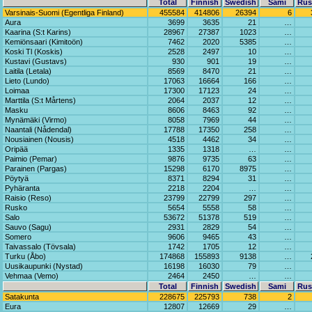
Total
Finnish
Swedish
Sami
Rus
Varsinais-Suomi (Egentliga Finland)
455584
414806
26394
6
Aura
3699
3635
21
…
Kaarina (S:t Karins)
28967
27387
1023
…
Kemiönsaari (Kimitoön)
7462
2020
5385
…
Koski Tl (Koskis)
2528
2497
10
…
Kustavi (Gustavs)
930
901
19
…
Laitila (Letala)
8569
8470
21
…
Lieto (Lundo)
17063
16664
166
…
Loimaa
17300
17123
24
…
Marttila (S:t Mårtens)
2064
2037
12
…
Masku
8606
8463
92
…
Mynämäki (Virmo)
8058
7969
44
…
Naantali (Nådendal)
17788
17350
258
…
Nousiainen (Nousis)
4518
4462
34
…
Oripää
1335
1318
…
…
Paimio (Pemar)
9876
9735
63
…
Parainen (Pargas)
15298
6170
8975
…
Pöytyä
8371
8294
31
…
Pyhäranta
2218
2204
…
…
Raisio (Reso)
23799
22799
297
…
Rusko
5654
5558
58
…
Salo
53672
51378
519
…
Sauvo (Sagu)
2931
2829
54
…
Somero
9606
9465
43
…
Taivassalo (Tövsala)
1742
1705
12
…
Turku (Åbo)
174868
155893
9138
…
Uusikaupunki (Nystad)
16198
16030
79
…
Vehmaa (Vemo)
2464
2450
…
…
Total
Finnish
Swedish
Sami
Rus
Satakunta
228675
225793
738
2
Eura
12807
12669
29
…