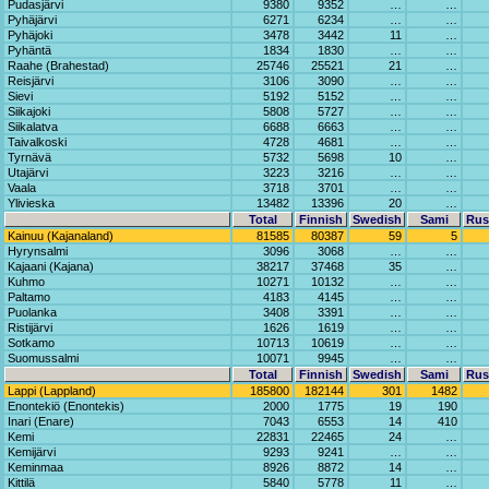
Pudasjärvi
9380
9352
…
…
Pyhäjärvi
6271
6234
…
…
Pyhäjoki
3478
3442
11
…
Pyhäntä
1834
1830
…
…
Raahe (Brahestad)
25746
25521
21
…
Reisjärvi
3106
3090
…
…
Sievi
5192
5152
…
…
Siikajoki
5808
5727
…
…
Siikalatva
6688
6663
…
…
Taivalkoski
4728
4681
…
…
Tyrnävä
5732
5698
10
…
Utajärvi
3223
3216
…
…
Vaala
3718
3701
…
…
Ylivieska
13482
13396
20
…
Total
Finnish
Swedish
Sami
Rus
Kainuu (Kajanaland)
81585
80387
59
5
Hyrynsalmi
3096
3068
…
…
Kajaani (Kajana)
38217
37468
35
…
Kuhmo
10271
10132
…
…
Paltamo
4183
4145
…
…
Puolanka
3408
3391
…
…
Ristijärvi
1626
1619
…
…
Sotkamo
10713
10619
…
…
Suomussalmi
10071
9945
…
…
Total
Finnish
Swedish
Sami
Rus
Lappi (Lappland)
185800
182144
301
1482
Enontekiö (Enontekis)
2000
1775
19
190
Inari (Enare)
7043
6553
14
410
Kemi
22831
22465
24
…
Kemijärvi
9293
9241
…
…
Keminmaa
8926
8872
14
…
Kittilä
5840
5778
11
…