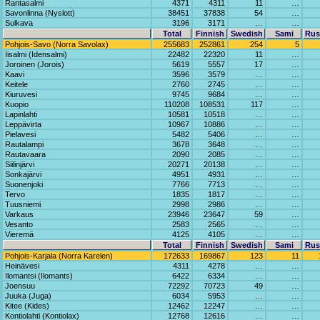
Rantasalmi
4371
4311
11
…
Savonlinna (Nyslott)
38451
37838
54
…
Sulkava
3196
3171
…
…
Total
Finnish
Swedish
Sami
Rus
Pohjois-Savo (Norra Savolax)
255683
252861
254
5
Iisalmi (Idensalmi)
22482
22320
11
…
Joroinen (Jorois)
5619
5557
17
…
Kaavi
3596
3579
…
…
Keitele
2760
2745
…
…
Kiuruvesi
9745
9684
…
…
Kuopio
110208
108531
117
…
Lapinlahti
10581
10518
…
…
Leppävirta
10967
10886
…
…
Pielavesi
5482
5406
…
…
Rautalampi
3678
3648
…
…
Rautavaara
2090
2085
…
…
Siilinjärvi
20271
20138
…
…
Sonkajärvi
4951
4931
…
…
Suonenjoki
7766
7713
…
…
Tervo
1835
1817
…
…
Tuusniemi
2998
2986
…
…
Varkaus
23946
23647
59
…
Vesanto
2583
2565
…
…
Vieremä
4125
4105
…
…
Total
Finnish
Swedish
Sami
Rus
Pohjois-Karjala (Norra Karelen)
172633
169867
123
11
Heinävesi
4311
4278
…
…
Ilomantsi (Ilomants)
6422
6334
…
…
Joensuu
72292
70723
49
…
Juuka (Juga)
6034
5953
…
…
Kitee (Kides)
12462
12247
…
…
Kontiolahti (Kontiolax)
12768
12616
…
…