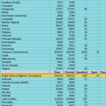
Ikaalinen (Ikalis)
7547
7494
…
…
Juupajoki
2224
2209
…
…
Kangasala
27927
27547
85
…
Kihniö
2353
2346
…
…
Kuhmoinen (Kuhmois)
2805
2788
…
…
Lempäälä
18248
17972
59
…
Mänttä-Vilppula
11982
11889
25
…
Nokia
29147
28666
84
…
Orivesi
8929
8852
15
…
Pälkäne
6861
6793
18
…
Parkano
7340
7290
10
…
Pirkkala (Birkala)
14875
14565
51
…
Punkalaidun
3450
3412
…
…
Ruovesi
5398
5351
18
…
Sastamala
25847
25603
39
…
Tampere (Tammerfors)
204337
195750
1033
15
Urjala
5565
5478
13
…
Valkeakoski
20408
20136
48
…
Vesilahti
3831
3788
…
…
Virrat (Virdois)
7851
7809
…
…
Ylöjärvi
27876
27440
83
…
Total
Finnish
Swedish
Sami
Rus
Päijät-Häme (Päijänne-Tavastland)
206240
201103
600
15
Asikkala
8560
8460
17
…
Hartola (Gustav Adolfs)
3671
3628
…
…
Heinola
20729
20369
50
…
Hollola
23390
23066
59
…
Iitti (Itis)
7265
7191
17
…
Kärkölä
4974
4843
21
…
Lahti (Lahtis)
113203
109460
337
…
Orimattila
16154
15895
72
…
Padasjoki
3639
3602
17
…