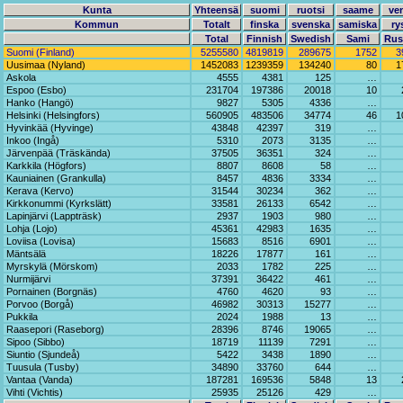
Kunta
Yhteensä
suomi
ruotsi
saame
ve
Kommun
Totalt
finska
svenska
samiska
ry
Total
Finnish
Swedish
Sami
Rus
Suomi (Finland)
5255580
4819819
289675
1752
3
Uusimaa (Nyland)
1452083
1239359
134240
80
1
Askola
4555
4381
125
…
Espoo (Esbo)
231704
197386
20018
10
Hanko (Hangö)
9827
5305
4336
…
Helsinki (Helsingfors)
560905
483506
34774
46
1
Hyvinkää (Hyvinge)
43848
42397
319
…
Inkoo (Ingå)
5310
2073
3135
…
Järvenpää (Träskända)
37505
36351
324
…
Karkkila (Högfors)
8807
8608
58
…
Kauniainen (Grankulla)
8457
4836
3334
…
Kerava (Kervo)
31544
30234
362
…
Kirkkonummi (Kyrkslätt)
33581
26133
6542
…
Lapinjärvi (Lappträsk)
2937
1903
980
…
Lohja (Lojo)
45361
42983
1635
…
Loviisa (Lovisa)
15683
8516
6901
…
Mäntsälä
18226
17877
161
…
Myrskylä (Mörskom)
2033
1782
225
…
Nurmijärvi
37391
36422
461
…
Pornainen (Borgnäs)
4760
4620
93
…
Porvoo (Borgå)
46982
30313
15277
…
Pukkila
2024
1988
13
…
Raasepori (Raseborg)
28396
8746
19065
…
Sipoo (Sibbo)
18719
11139
7291
…
Siuntio (Sjundeå)
5422
3438
1890
…
Tuusula (Tusby)
34890
33760
644
…
Vantaa (Vanda)
187281
169536
5848
13
Vihti (Vichtis)
25935
25126
429
…