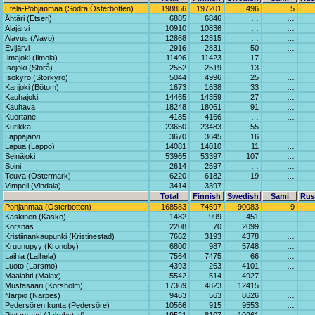
Etelä-Pohjanmaa (Södra Österbotten)
198856
197201
496
5
Ähtäri (Etseri)
6885
6846
…
…
Alajärvi
10910
10836
…
…
Alavus (Alavo)
12868
12815
…
…
Evijärvi
2916
2831
50
…
Ilmajoki (Ilmola)
11496
11423
17
…
Isojoki (Storå)
2552
2519
13
…
Isokyrö (Storkyro)
5044
4996
25
…
Karijoki (Bötom)
1673
1638
33
…
Kauhajoki
14465
14359
27
…
Kauhava
18248
18061
91
…
Kuortane
4185
4166
…
…
Kurikka
23650
23483
55
…
Lappajärvi
3670
3645
16
…
Lapua (Lappo)
14081
14010
11
…
Seinäjoki
53965
53397
107
…
Soini
2614
2597
…
…
Teuva (Östermark)
6220
6182
19
…
Vimpeli (Vindala)
3414
3397
…
…
Total
Finnish
Swedish
Sami
Rus
Pohjanmaa (Österbotten)
168583
74597
90083
9
Kaskinen (Kaskö)
1482
999
451
…
Korsnäs
2208
70
2099
…
Kristiinankaupunki (Kristinestad)
7662
3193
4378
…
Kruunupyy (Kronoby)
6800
987
5748
…
Laihia (Laihela)
7564
7475
66
…
Luoto (Larsmo)
4393
263
4101
…
Maalahti (Malax)
5542
514
4927
…
Mustasaari (Korsholm)
17369
4823
12415
…
Närpiö (Närpes)
9463
563
8626
…
Pedersören kunta (Pedersöre)
10566
915
9553
…