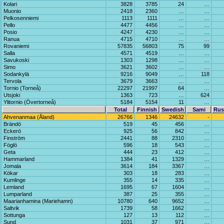
Kolari
3828
3785
24
…
Muonio
2418
2360
…
…
Pelkosenniemi
1113
1111
…
…
Pello
4477
4456
…
…
Posio
4247
4230
…
…
Ranua
4715
4710
…
…
Rovaniemi
57835
56803
75
99
Salla
4571
4519
…
…
Savukoski
1303
1298
…
…
Simo
3621
3602
…
…
Sodankylä
9216
9049
…
118
Tervola
3679
3663
…
…
Tornio (Torneå)
22297
21997
64
…
Utsjoki
1363
723
…
624
Ylitornio (Övertorneå)
5184
5154
11
…
Total
Finnish
Swedish
Sami
Rus
Ahvenanmaa (Åland)
26766
1346
24632
-
Brändö
519
45
456
…
Eckerö
925
56
842
…
Finström
2441
88
2310
…
Föglö
596
18
543
…
Geta
444
23
412
…
Hammarland
1384
41
1329
…
Jomala
3614
184
3367
…
Kökar
303
18
283
…
Kumlinge
355
14
335
…
Lemland
1695
67
1604
…
Lumparland
387
25
355
…
Maarianhamina (Mariehamn)
10780
640
9652
…
Saltvik
1739
58
1662
…
Sottunga
127
13
112
…
Sund
1031
37
971
…