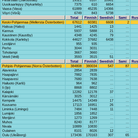
Pietarsaari (Jakobstad)
19521
8107
10961
…
Uusikaarlepyy (Nykarleby)
7375
610
6654
…
Vaasa (Vasa)
61889
45235
14366
…
Vöyri (Vörå)
6749
843
5738
…
Total
Finnish
Swedish
Sami
Rus
Keski-Pohjanmaa (Mellersta Österbotten)
67612
60381
6608
2
Halsua (Halso)
1441
1425
13
…
Kannus
5937
5888
21
…
Kaustinen (Kaustby)
4348
4245
79
…
Kokkola (Karleby)
44627
37682
6438
…
Lestijärvi
955
935
…
…
Perho
3044
3031
…
…
Toholampi
3667
3660
…
…
Veteli (Vetil)
3593
3515
51
…
Total
Finnish
Swedish
Sami
Rus
Pohjois-Pohjanmaa (Norra Österbotten)
384808
380034
547
87
Alavieska
2854
2839
…
…
Haapajärvi
7882
7835
…
…
Haapavesi
7680
7638
…
…
Hailuoto (Karlö)
964
962
…
…
Ii (Ijo)
8868
8802
…
…
Kalajoki
12282
12178
37
…
Kärsämäki
3025
3012
…
…
Kempele
14475
14349
17
…
Kuusamo
17113
16951
26
…
Liminka (Limingo)
7484
7448
11
…
Lumijoki
1856
1852
…
…
Merijärvi
1273
1269
…
…
Muhos
8240
8177
…
…
Nivala
10889
10830
…
…
Oulainen
8101
8026
12
…
Oulu (Uleåborg)
173436
170163
307
65