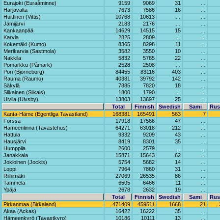
Eurajoki (Euraåminne)
9159
9069
31
…
Harjavalta
7673
7586
16
…
Huittinen (Vittis)
10768
10613
…
…
Jämijärvi
2183
2176
…
…
Kankaanpää
14629
14515
15
…
Karvia
2825
2809
…
…
Kokemäki (Kumo)
8365
8298
11
…
Merikarvia (Sastmola)
3582
3550
10
…
Nakkila
5832
5785
22
…
Pomarkku (Påmark)
2528
2508
…
…
Pori (Björneborg)
84455
83116
403
…
Rauma (Raumo)
40381
39792
142
…
Säkylä
7885
7820
18
…
Siikainen (Siikais)
1800
1790
…
…
Ulvila (Ulvsby)
13803
13697
25
…
Total
Finnish
Swedish
Sami
Rus
Kanta-Häme (Egentliga Tavastland)
168381
165491
563
7
Forssa
17918
17566
47
…
Hämeenlinna (Tavastehus)
64271
63018
212
…
Hattula
9332
9209
43
…
Hausjärvi
8419
8301
35
…
Humppila
2600
2579
…
…
Janakkala
15871
15643
62
…
Jokioinen (Jockis)
5754
5682
14
…
Loppi
7964
7860
31
…
Riihimäki
27069
26535
86
…
Tammela
6505
6466
11
…
Ypäjä
2678
2632
19
…
Total
Finnish
Swedish
Sami
Rus
Pirkanmaa (Birkaland)
471409
459511
1668
21
Akaa (Ackas)
16422
16222
35
…
Hämeenkyrö (Tavastkyro)
10186
10111
13
…