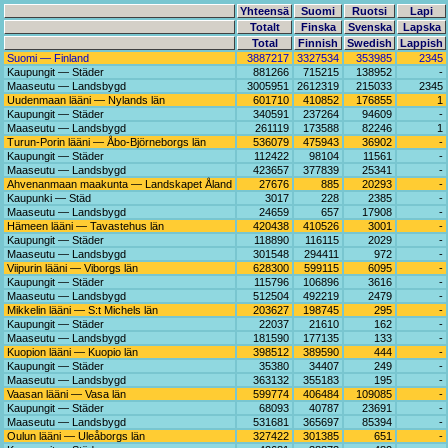
Yhteensä
Suomi
Ruotsi
Lapi
Totalt
Finska
Svenska
Lapska
Total
Finnish
Swedish
Lappish
Suomi — Finland
3887217
3327534
353985
2345
Kaupungit — Städer
881266
715215
138952
-
Maaseutu — Landsbygd
3005951
2612319
215033
2345
Uudenmaan lääni — Nylands län
601710
410852
176855
1
Kaupungit — Städer
340591
237264
94609
-
Maaseutu — Landsbygd
261119
173588
82246
1
Turun-Porin lääni — Åbo-Björneborgs län
536079
475943
36902
-
Kaupungit — Städer
112422
98104
11561
-
Maaseutu — Landsbygd
423657
377839
25341
-
Ahvenanmaan maakunta — Landskapet Åland
27676
885
20293
-
Kaupunki — Städ
3017
228
2385
-
Maaseutu — Landsbygd
24659
657
17908
-
Hämeen lääni — Tavastehus län
420438
410526
3001
-
Kaupungit — Städer
118890
116115
2029
-
Maaseutu — Landsbygd
301548
294411
972
-
Viipurin lääni — Viborgs län
628300
599115
6095
-
Kaupungit — Städer
115796
106896
3616
-
Maaseutu — Landsbygd
512504
492219
2479
-
Mikkelin lääni — S:t Michels län
203627
198745
295
-
Kaupungit — Städer
22037
21610
162
-
Maaseutu — Landsbygd
181590
177135
133
-
Kuopion lääni — Kuopio län
398512
389590
444
-
Kaupungit — Städer
35380
34407
249
-
Maaseutu — Landsbygd
363132
355183
195
-
Vaasan lääni — Vasa län
599774
406484
109085
-
Kaupungit — Städer
68093
40787
23691
-
Maaseutu — Landsbygd
531681
365697
85394
-
Oulun lääni — Uleåborgs län
327422
301385
651
-