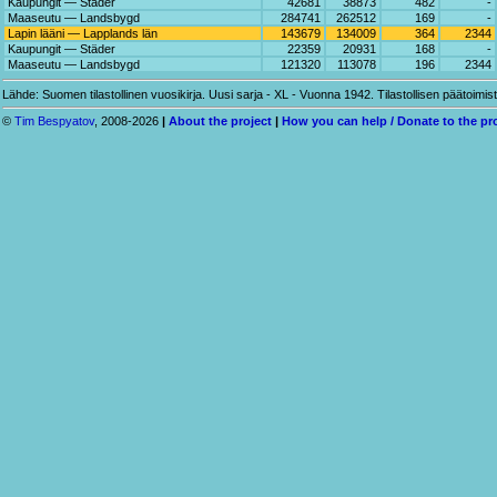
Kaupungit — Städer
42681
38873
482
-
Maaseutu — Landsbygd
284741
262512
169
-
Lapin lääni — Lapplands län
143679
134009
364
2344
Kaupungit — Städer
22359
20931
168
-
Maaseutu — Landsbygd
121320
113078
196
2344
Lähde: Suomen tilastollinen vuosikirja. Uusi sarja - XL - Vuonna 1942. Tilastollisen päätoimis
©
Tim Bespyatov
, 2008-2026
|
About the project
|
How you can help / Donate to the pr